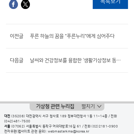
목록보기
이전글
푸른 하늘의 꿈을 "푸른누리"에게 심어주다
다음글
날씨와 건강정보를 융합한 ‘생활기상정보 동영상’ 서비스
기상청 관련 누리집
펼치기
대전
(35208) 대전광역시 서구 청사로 189 정부대전청사 1동 11~14층 / 전화
(042)481-7500
서울
(07062) 서울특별시 동작구 여의대방로16길 61 / 전화
(02)2181-0900
전자우편(웹사이트 관련 문의): webmasterkma@korea.kr