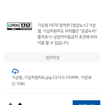
기상청
이(가) 창작한
[영상뉴스] 기상
청, 기상자원지도
저작물은 "공공누리"
출처표시-상업적이용금지
조건에 따라
이용 할 수 있습니다.
첨부파일
기상청_기상자원지도.jpg (크기:0.193MB , 다운로
드:108)