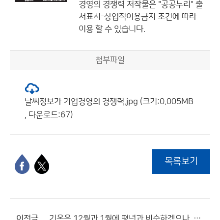
경영의 경쟁력
저작물은 "공공누리"
출
처표시-상업적이용금지
조건에 따라
이용 할 수 있습니다.
첨부파일
날씨정보가 기업경영의 경쟁력.jpg (크기:0.005MB
, 다운로드:67)
목록보기
이전글
기온은 12월과 1월에 평년과 비슷하겠으나, 2월에는 평년보다 높겠음