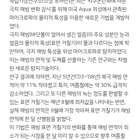
국립기상연구소(소장 조하만)는 최근 ‘지구온난화에 따른
극지 해빙 변화 감시’를 위해 미국 Aqua 위성에서 관측된
마이크로파의 물리적 특성을 이용한 새로운 기법을 개발하
였다.
극지 해빙(바닷물이 얼어서 생긴 얼음)의 주요 성분인 눈과
얼음의 물리적 특성(표면 거칠기)이 물과 다르다는 점에 착
안하여, 극지 해빙 특성을 위성 마이크로파로 탐지하였다.
이는 해빙의 면적 및 두께를 산출하는 기존 연구와는 차별
된 새로운 탐지기술이다.
연구 결과에 의하면, 지난 5년간(‘03~’08년) 북극 해빙 면
적이 약 11% 작아졌고 특히, 여름철에는 약 30% 급격히
감소하였다. 그리고 또 다른 해빙의 녹는 정도를 판별할 수
있는 표면 거칠기는 매년 8월에 최저값을 나타내는 반면,
실제 해빙의 면적은 9월에 가장 작아져 표면 거칠기가 해빙
면적에 한 달 선행함을 밝혔다.
이 기법은 해빙 표면 거칠기의 변화를 통해 해빙 면적이 최
소가 되는 시점을 한 달 미리 알 수 있으므로 향후 여름철