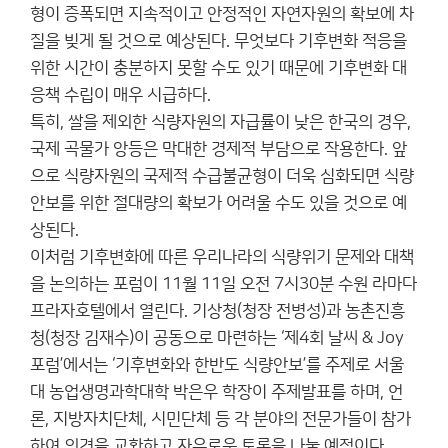
형이 증폭되면 지속적이고 안정적인 자연자원의 확보에 차
질을 빚게 될 것으로 예상된다. 무엇보다 기후변화 적응을
위한 시간이 충분하지 못할 수도 있기 때문에 기후변화 대
응책 수립이 매우 시급하다.
특히, 쌀을 제외한 식량자원의 자급률이 낮은 한국의 경우,
국제 곡물가 앙등은 막대한 경제적 부담으로 작용한다. 앞
으로 식량자원의 국제적 수급불균형이 더욱 심화되면 식량
안보를 위한 절대량의 확보가 어려울 수도 있을 것으로 예
상된다.
이처럼 기후변화에 따른 우리나라의 식량위기 문제와 대책
을 논의하는 포럼이 11월 11일 오전 7시30분 수원 라마다
프라자호텔에서 열린다. 기상청(청장 전병성)과 농촌진흥
청(청장 김재수)이 공동으로 마련하는 ‘제4회 날씨 & Joy
포럼’에서는 ‘기후변화와 한반도 식량안보’를 주제로 서울
대 농업생명과학대학 박은우 학장이 주제발표를 하며, 언
론, 지방자치단체, 시민단체 등 각 분야의 전문가들이 참가
하여 의견을 교환하고 자유로운 토론을 나눌 예정이다.