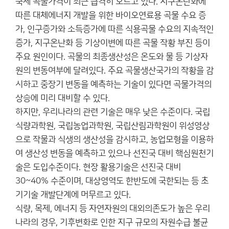
국제 곡물가격이 최근 급격히 오르고 있다. 지구온난화에
따른 대체에너지 개발을 위한 바이오연료용 곡물 수요 증
가, 인구증가와 소득증가에 따른 식용곡물 수요의 지속적인
증가, 지구온난화 등 기상이변에 따른 곡물 작황 부진 등이
주요 원인이다. 곡물의 최종생산성은 온도와 물 등 기상자
원의 변동여부에 달려있다. 주요 곡물생산국가의 작황을 감
시하고 중장기 변동을 예측하는 기술이 있다면 곡물가격의
상승에 미리 대비할 수 있다.
하지만, 우리나라의 관련 기술은 매우 낮은 수준이다. 국립
식량과학원, 국립농업과학원, 국립산림과학원이 위성영상
으로 작물과 식생의 생산성을 감시하고, 농업모형을 이용하
여 생산성 변동을 예측하고 있으나 선진국 대비 핵심원천기
술은 도입수준이다. 현장 활용기술은 선진국 대비
30~40% 수준이며, 대상영역도 한반도에 국한되는 등 초
기기술 개발단계에 머무르고 있다.
식량, 목제, 에너지 등 자연자원의 대외의존도가 높은 우리
나라의 경우, 기후변화로 인한 지구 규모의 자원수급 불균