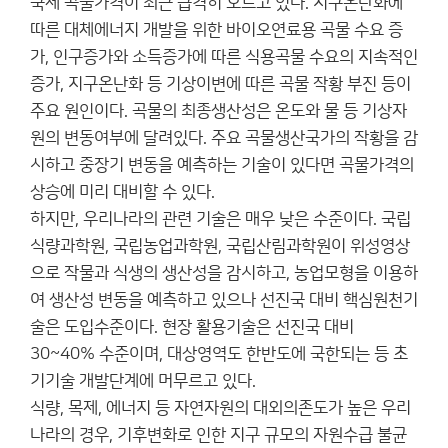
국제 곡물가격이 최근 급격히 오르고 있다. 지구온난화에
따른 대체에너지 개발을 위한 바이오연료용 곡물 수요 증
가, 인구증가와 소득증가에 따른 식용곡물 수요의 지속적인
증가, 지구온난화 등 기상이변에 따른 곡물 작황 부진 등이
주요 원인이다. 곡물의 최종생산성은 온도와 물 등 기상자
원의 변동여부에 달려있다. 주요 곡물생산국가의 작황을 감
시하고 중장기 변동을 예측하는 기술이 있다면 곡물가격의
상승에 미리 대비할 수 있다.
하지만, 우리나라의 관련 기술은 매우 낮은 수준이다. 국립
식량과학원, 국립농업과학원, 국립산림과학원이 위성영상
으로 작물과 식생의 생산성을 감시하고, 농업모형을 이용하
여 생산성 변동을 예측하고 있으나 선진국 대비 핵심원천기
술은 도입수준이다. 현장 활용기술은 선진국 대비
30~40% 수준이며, 대상영역도 한반도에 국한되는 등 초
기기술 개발단계에 머무르고 있다.
식량, 목제, 에너지 등 자연자원의 대외의존도가 높은 우리
나라의 경우, 기후변화로 인한 지구 규모의 자원수급 불균