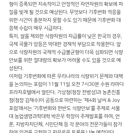
형이 증폭되면 지속적이고 안정적인 자연자원의 확보에 차
질을 빚게 될 것으로 예상된다. 무엇보다 기후변화 적응을
위한 시간이 충분하지 못할 수도 있기 때문에 기후변화 대
응책 수립이 매우 시급하다.
특히, 쌀을 제외한 식량자원의 자급률이 낮은 한국의 경우,
국제 곡물가 앙등은 막대한 경제적 부담으로 작용한다. 앞
으로 식량자원의 국제적 수급불균형이 더욱 심화되면 식량
안보를 위한 절대량의 확보가 어려울 수도 있을 것으로 예
상된다.
이처럼 기후변화에 따른 우리나라의 식량위기 문제와 대책
을 논의하는 포럼이 11월 11일 오전 7시30분 수원 라마다
프라자호텔에서 열린다. 기상청(청장 전병성)과 농촌진흥
청(청장 김재수)이 공동으로 마련하는 ‘제4회 날씨 & Joy
포럼’에서는 ‘기후변화와 한반도 식량안보’를 주제로 서울
대 농업생명과학대학 박은우 학장이 주제발표를 하며, 언
론, 지방자치단체, 시민단체 등 각 분야의 전문가들이 참가
하여 의견을 교환하고 자유로운 토론을 나눌 예정이다.