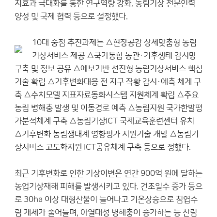
지효과 극대화를 통한 연구역량 강화, 농림기상 전문인력
양성 및 국제 협력 등으로 설정했다.
10대 중점 추진과제는 △현장공감 상세맞춤형 농림
기상서비스 제공 △국가통합 농관·기후생태 감시망
구축 및 정보 공유 △예보기반 선진형 농림기상서비스 핵심
기술 확립 △기후변화대응 전 지구 작황 감시·예측 체계 구
축 △수치모델 지표자료동화시스템 지원체계 확립 △주요
농림 병해충 발생 및 이동경로 예측 △농림지원 국가한발평
가분석체계 구축 △농림기상ICT 국제교육훈련센터 유치
△기후변화 농림생태계 영향평가 지원기술 개발 △농림기
상서비스 고도화지원 ICT공유체계 구축 등으로 정했다.
최근 기후변화로 인한 기상이변은 연간 900억 원에 달하는
농업기상재해 피해를 발생시키고 있다. 건조일수 증가 등으
로 30ha 이상 대형산불이 늘어나고 기온상승으로 침엽수
림 개체가 줄어들며, 아열대성 병해충이 증가하는 등 산림