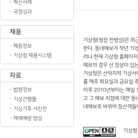
혁신사례
국정성과
채용
기상청(청장 전병성)은 최
채용정보
한다. 동네예보가 작년 1
기상청 채용시스템
러나 현재 기상청 홈페이지를
예보의 경우 산 정상이 있는
기상청은 산악지역 기상서비스
자료
를 매주 화요일과 금요일 
법령정보
이후 2010년부터는 매일 
고 그 예보 지점에 대한 동
기상간행물
네예보로 바뀌어 등산객들이
기상기후 사진전
재해예방 영상
기상청