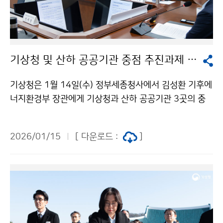
기상청 및 산하 공공기관 중점 추진과제 보고
기상청은 1월 14일(수) 정부세종청사에서 김성환 기후에
너지환경부 장관에게 기상청과 산하 공공기관 3곳의 중
점 추진과제를 보고하였다. 이번 업무보고에서 기상청은
△기후재난 대비 체계 강화, △재생에너지 기상서비스 개
2026/01/15
[ 다운로드 :
]
시, △기후위기 대응의 과학적 근거 제공, △기상·기후 인
공지능(AI) 대전환을 중점 추진 과제로 보고하였고, 산하
공공기관은 기상청이 추진하는 정책들에 대한 지원 계획
을 중심으로 보고하였다.