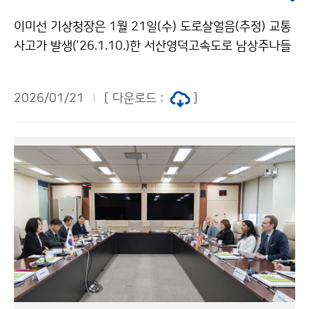
이미선 기상청장은 1월 21일(수) 도로살얼음(추정) 교통
사고가 발생(’26.1.10.)한 서산영덕고속도로 남상주나들
목(IC) 인근 지역을 방문해 도로기상관측망 운영 상황을
점검하고 한국도로공사와 업무 협의를 하였다.
2026/01/21
[ 다운로드 :
]