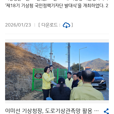
‘제18기 기상청 국민정책기자단 발대식’을 개최하였다. 2
009년부터 활동을 시작해 올해 18기를 맞은 ‘기상청 국
민정책기자단’은 국민의 눈높이에 맞춰 기상청 안팎의 소
2026/01/23
[ 다운로드 :
]
식과 기상과학 등 전문 정보를 전달하며, 기상청과 국민을
잇는 가교 역할을 수행한다.
이미선 기상청장, 도로기상관측망 활용 현장 점검