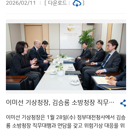
2026/02/11
[ 다운로드 :
]
이 참석하여, 후원금을 기부하고 명절 위문 물품 100세트
를 취약계층 100가구에 전달하였다.
이미선 기상청장, 김승룡 소방청장 직무대행과 면담
이미선 기상청장은 1월 28일(수) 정부대전청사에서 김승
룡 소방청장 직무대행과 면담을 갖고 위험기상 대응을 위