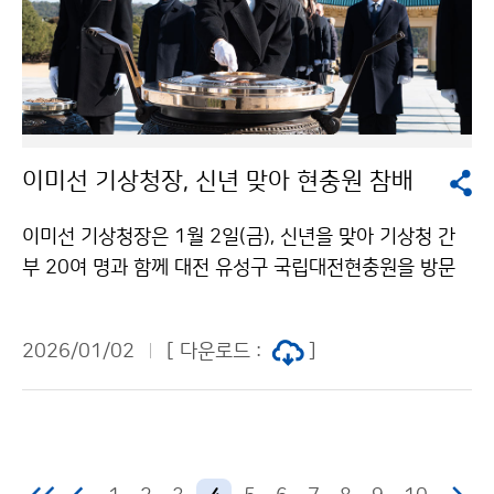
이미선 기상청장, 신년 맞아 현충원 참배
이미선 기상청장은 1월 2일(금), 신년을 맞아 기상청 간
부 20여 명과 함께 대전 유성구 국립대전현충원을 방문
하여 현충탑에 분향하고, 순국선열과 호국영령에 참배했
다. 이 청장은 참배 후 “기후위기 시대, 국민의 안전을 지
2026/01/02
[ 다운로드 :
]
키고 국가사회 발전에 기여하는 기상청이 되겠습니다.”라
는 내용을 방명록에 담았다.