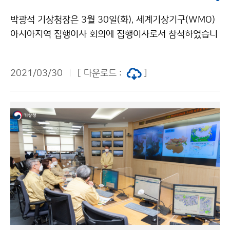
박광석 기상청장은 3월 30일(화), 세계기상기구(WMO)
아시아지역 집행이사 회의에 집행이사로서 참석하였습니
다. 이번 회의는 아시아지역 6개국(△아랍에미리트(의장
국) △한국 △중국 △일본 △인도 △이란) 기상청장과 세
2021/03/30
[ 다운로드 :
]
계기상기구 아태지역사무국장이 참석하여 지역 현안에
대해 논의하는 자리로, 원격으로 개최되었습니다.