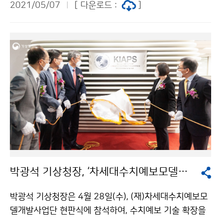
2021/05/07
[ 다운로드 :
]
공지능 예측기술 등 협력을 강화하기로 하였습니다.
박광석 기상청장, ‘차세대수치예보모델개발사업단’ 현판식 참석
박광석 기상청장은 4월 28일(수), (재)차세대수치예보모
델개발사업단 현판식에 참석하여, 수치예보 기술 확장을