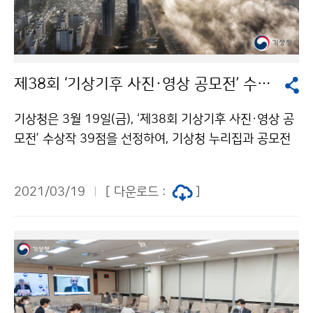
제38회 ‘기상기후 사진·영상 공모전’ 수상작 발표
기상청은 3월 19일(금), ‘제38회 기상기후 사진·영상 공
모전’ 수상작 39점을 선정하여, 기상청 누리집과 공모전
누리집(www.kmaphoto.co.kr)을 통해 발표하였습니
다. 이번 공모전은 일반부문 1,711점 특별부문 87점 등
2021/03/19
[ 다운로드 :
]
총 1,798점의 작품이 접수되었으며, 대상(환경부장관상)
에는 도시를 뒤덮은 안개를 포착한 〈안개주의보〉(나기환)
가 선정되었습니다. 이번 수상작들은 오는 4월 중에 서울
상암문화공원에서 전시될 예정입니다.