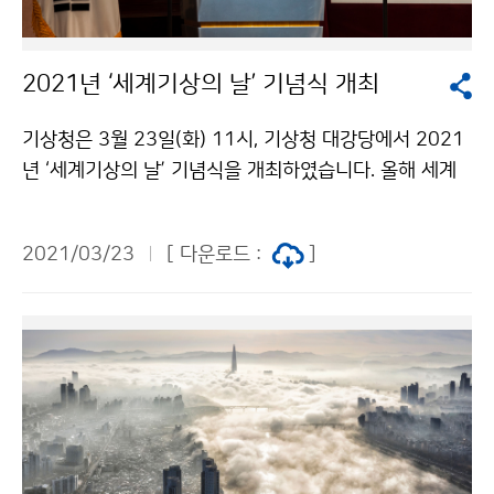
2021년 ‘세계기상의 날’ 기념식 개최
기상청은 3월 23일(화) 11시, 기상청 대강당에서 2021
년 ‘세계기상의 날’ 기념식을 개최하였습니다. 올해 세계
기상의 날 주제는 ´해양, 우리의 기후와 날씨(The ocea
n, our Climate and Weather)´이며, 박광석 기상청장
2021/03/23
[ 다운로드 :
]
은 기념사에서 기후위기 시대에 기상기후업무의 중요성
을 강조하였습니다. 행사는 코로나19 확산 예방 및 전국
사회적 거리두기 연장에 따라 온라인 비대면 위주로 축소
시행하였습니다.