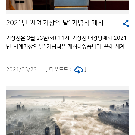
2021년 ‘세계기상의 날’ 기념식 개최
기상청은 3월 23일(화) 11시, 기상청 대강당에서 2021
년 ‘세계기상의 날’ 기념식을 개최하였습니다. 올해 세계
기상의 날 주제는 ´해양, 우리의 기후와 날씨(The ocea
n, our Climate and Weather)´이며, 박광석 기상청장
2021/03/23
[ 다운로드 :
]
은 기념사에서 기후위기 시대에 기상기후업무의 중요성
을 강조하였습니다. 행사는 코로나19 확산 예방 및 전국
사회적 거리두기 연장에 따라 온라인 비대면 위주로 축소
시행하였습니다.