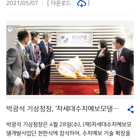
2021/05/07
[ 다운로드 :
]
공지능 예측기술 등 협력을 강화하기로 하였습니다.
박광석 기상청장, ‘차세대수치예보모델개발사업단’ 현판식 참석
박광석 기상청장은 4월 28일(수), (재)차세대수치예보모
델개발사업단 현판식에 참석하여, 수치예보 기술 확장을