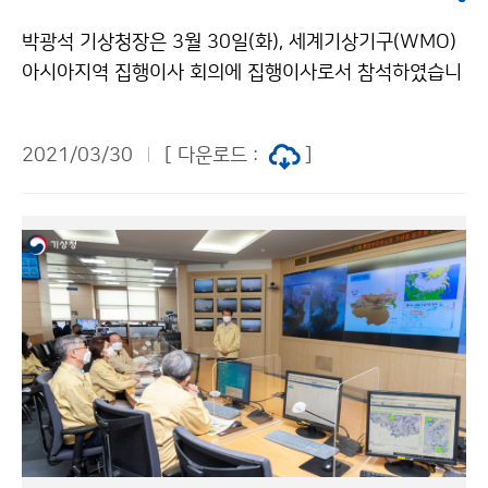
박광석 기상청장은 3월 30일(화), 세계기상기구(WMO)
아시아지역 집행이사 회의에 집행이사로서 참석하였습니
다. 이번 회의는 아시아지역 6개국(△아랍에미리트(의장
국) △한국 △중국 △일본 △인도 △이란) 기상청장과 세
2021/03/30
[ 다운로드 :
]
계기상기구 아태지역사무국장이 참석하여 지역 현안에
대해 논의하는 자리로, 원격으로 개최되었습니다.