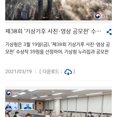
제38회 ‘기상기후 사진·영상 공모전’ 수상작 발표
기상청은 3월 19일(금), ‘제38회 기상기후 사진·영상 공
모전’ 수상작 39점을 선정하여, 기상청 누리집과 공모전
누리집(www.kmaphoto.co.kr)을 통해 발표하였습니
다. 이번 공모전은 일반부문 1,711점 특별부문 87점 등
2021/03/19
[ 다운로드 :
]
총 1,798점의 작품이 접수되었으며, 대상(환경부장관상)
에는 도시를 뒤덮은 안개를 포착한 〈안개주의보〉(나기환)
가 선정되었습니다. 이번 수상작들은 오는 4월 중에 서울
상암문화공원에서 전시될 예정입니다.