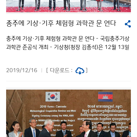
충주에 기상·기후 체험형 과학관 문 연다
충주에 기상·기후 체험형 과학관 문 연다 - 국립충주기상
과학관 준공식 개최 - 기상청(청장 김종석)은 12월 13일
(금) 15시, 충청북도 충주시 연수자연마당에서 국립충주
기상과학관의 준공식을 개최하였습니다. 준공식에는 기상
2019/12/16
[ 다운로드 :
]
청장, 청주기상지청장, 충청북도지사, 충주시장 등 유관기
관 및 지역주민 등 약 150여 명이 참석하였습니다.