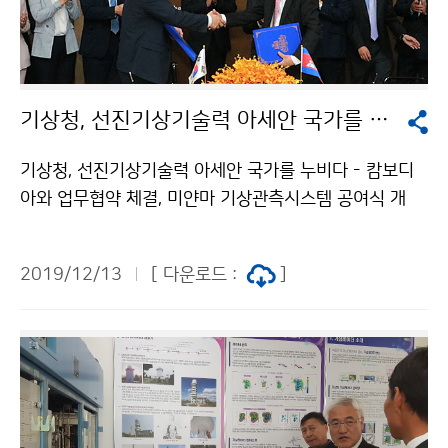
기상청, 선진기상기술력 아세안 국가를 누비다
기상청, 선진기상기술력 아세안 국가를 누비다 - 캄보디
아와 업무협약 체결, 미얀마 기상관측시스템 공여식 개
최- 기상청(청장 김종석)은 12월 9일(월) 캄보디아(프놈
펜)와 기상관측시스템 구축 공적개발원조(ODA)사업 업
2019/12/13
[ 다운로드 :
]
무협약(MOU)을 체결하고, 12월 11일(수) 미얀마(네피
도)와 기상재해감시시스템 현대화 공적개발원조(ODA)
사업 공여식을 개최하였습니다.