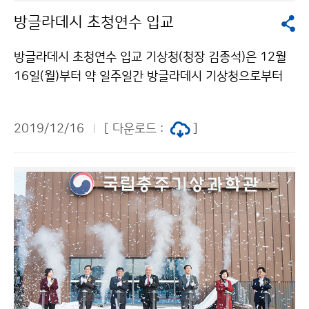
방글라데시 초청연수 입교
방글라데시 초청연수 입교 기상청(청장 김종석)은 12월
16일(월)부터 약 일주일간 방글라데시 기상청으로부터
추천받은 관리자 및 실무자급 공무원 9인을 대상으로 천
리안위성 수신분석시스템 구축사업 초청연수를 시작하였
2019/12/16
[ 다운로드 :
]
습니다.