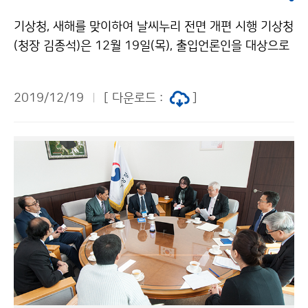
기상청, 새해를 맞이하여 날씨누리 전면 개편 시행 기상청
(청장 김종석)은 12월 19일(목), 출입언론인을 대상으로
정책브리핑을 실시했습니다. 브리핑에서는 국민이 날씨정
보를 더욱 알기 쉽고 편리하게 이용할 수 있도록 12월 3
2019/12/19
[ 다운로드 :
]
0일(월)부터 기상청 누리집 날씨누리(http://www.kma.
go.kr)를 전면 개편한다고 발표했습니다.