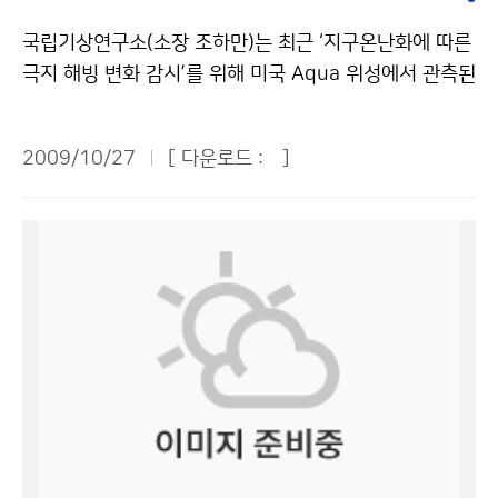
게 유익한 다양한 정보가 수록되어 있다. ‘연근해 선박 기
이 바뀔 조건이 있는 지역의 경우에 좀 더 세분화하는 방
도다. 문의 : 운영지원과 김영동 2181-0342기상청 이
상정보’는 기상청 홈페이지(날씨정보→현재날씨→해양날
국립기상연구소(소장 조하만)는 최근 ‘지구온난화에 따른
안을 마련해주길 바란다. 도시에서는 같은 높이로 인접한
(가) 창작한 기상청, 2009년도 ‘인재개발 우수기관’으로
씨→연근해 선박 기상정보)에서 매월 말일에 확인할 수 있
극지 해빙 변화 감시’를 위해 미국 Aqua 위성에서 관측된
동네의 기상여건이 바뀔 조건이 별로 없다. 하지만 강원도
재인증 저작물은 "공공누리" 출처표시-상업적이용금지
다. 문의 : 해양기상과 장태규 2181-0745기상청 이(가)
마이크로파의 물리적 특성을 이용한 새로운 기법을 개발
의 경우, 한 개 군이 100m에서 1,000m까지 고도 차이
조건에 따라 이용 할 수 있습니다.
창작한 11월 연안·바다에서 ‘국지성 안개’, ‘너울성 고파’
하였다. 극지 해빙(바닷물이 얼어서 생긴 얼음)의 주요 성
가 나는 곳이 있다. 고저차이, 도시지역과 산간지역 등을
2009/10/27
[ 다운로드 :
]
주의해야 저작물은 "공공누리" 출처표시-상업적이용금지
분인 눈과 얼음의 물리적 특성(표면 거칠기)이 물과 다르
고려하여 예보한다면 동네예보는 특화된 예보로 발전할
조건에 따라 이용 할 수 있습니다.
다는 점에 착안하여, 극지 해빙 특성을 위성 마이크로파로
가능성이 충분하다. ▲나득균(기상청 기상기술과) 과장 =
탐지하였다. 이는 해빙의 면적 및 두께를 산출하는 기존
처음 시작할 때는 제대로 예보할 수 있을까 걱정했지만 1
연구와는 차별된 새로운 탐지기술이다. 연구 결과에 의하
년이 지난 시점에서 볼 때 결과적으로 일기예보 정확도,
면, 지난 5년간(‘03~’08년) 북극 해빙 면적이 약 11% 작
강수 정확도가 상당히 향상됐다. 수요자 관점에서 시각을
아졌고 특히, 여름철에는 약 30% 급격히 감소하였다. 그
바꿔 시스템을 더 보완하고 서비스의 다양성을 꾀하겠다.
리고 또 다른 해빙의 녹는 정도를 판별할 수 있는 표면 거
사람의 움직임에 따라서 언제 어디서나 유비쿼터스 정보
칠기는 매년 8월에 최저값을 나타내는 반면, 실제 해빙의
를 제공하는 방향으로 동네예보가 진화해 나가야 한다고
면적은 9월에 가장 작아져 표면 거칠기가 해빙 면적에 한
생각한다. 기상사업자와 협력해서 제공한다면 국민에게
달 선행함을 밝혔다. 이 기법은 해빙 표면 거칠기의 변화
보다 편리한 서비스가 될 것이다. 동네예보 만족도 조사
를 통해 해빙 면적이 최소가 되는 시점을 한 달 미리 알 수
결과 보통 이상의 만족도가 90%, 인지도는 75%, 이용목