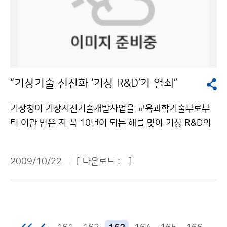
그러나 산불이 발생한 10월 15일 영상을 보면, 북한 함경
시행한다. 기존의 전국 평균에 대한 장기예보를 개선하여
도 지방으로 뿌연 담배연기와 비슷하게 나타나는 부분이
지역별 기후특성을 반영한 12개 구역별로 상세 장기예보
있다. 이 부분이 바로 산불에 의한 연기다. 빨간색 점으로
서비스를 실시한다. 이와 함께 장기예보 신뢰도를 기상청
표시된 부분은 열적외선 채널 영상에서 주위보다 상대적
홈페이지를 통해 제공한다. 기온과 강수량의 장기예보에
으로 온도가 높게 올라가는 곳인데, 자동산불탐지방법을
서 ‘평년보다 낮겠음(적겠음)’, ‘평년과 비슷하겠음’, ‘평년
통해 산불이 난 곳으로 판단되어 표시된다. 사용된 위성자
보다 높겠음(많겠음)’과 같은 3분위 형태의 예보 외에 각
“기상기술 선진화 ‘기상 R&D’가 열쇠”
료는 지구관측위성(Terra/Aqua) MODIS 열적외선 채널
단계별로 발생가능성을 정량적으로 동시에 제공하는 확
자료이며, 36개의 채널 중 21, 22, 31번 채널을 이용하
률정보를 참고자료로 제시한다. 지점별, 일별 기후정보도
기상청이 기상지진기술개발사업을 교육과학기술부로부
였다. 수평해상도는 1km이다. 기상청은 1970년 NOAA
홈페이지에서 제공한다. 여기에는 과거 통계자료(우리나
터 이관 받은 지 꼭 10년이 되는 해를 맞아 기상 R&D의
극궤도 기상위성을 시작으로 40여 년간 기상위성자료를
라 1973~2008년, 북한 1981~2008년)를 기반으로 8
성과를 뒤돌아보고, 기상청 임무에 맞는 R&D 전략 및 투
수신, 활용해 왔다. 1978년에는 정지궤도기상위성 GMS
7개 지점별(우리나라 60개, 북한 27개)로 일별 강수 발
자방향을 토론하는 대토론회가 산·학·연 연구자 200여
-1호의 관측자료를 일 3회 정규적으로 수신하면서 위성
2009/10/22
[ 다운로드 :
]
생빈도 등의 참고자료가 포함되어 있다. 문의 : 기후예측
명이 모인 가운데 19일 서울 노보텔 앰배서더에서 열렸
관측자료를 본격적으로 기상예보업무에 활용하기에 이르
과 배선희 2181-0482기상청 이(가) 창작한 11월 평년
다. 이 행사에서는 교육과학기술부, 지식경제부, 환경부,
렀다. 2009년 10월 현재 실시간으로는 정지궤도 위성인
보다 따뜻… 일시적으로 기온 크게 떨어질 듯 저작물은
기상청 순으로 각 부처의 R&D 성과와 정책방향에 대한
MTSAT-1R과 중국 FY-2D 위성자료를 수신하고 있으
"공공누리" 출처표시-상업적이용금지 조건에 따라 이용
설명이 있었으며, 연구자와의 자유 토론에서는 기상 R&D
며, 극궤도 기상위성으로는 미국의 NOAA-15, 17, 19호
할 수 있습니다.
활성을 위한 각 부처와 연구자간 협력에 대하여 토론이 이