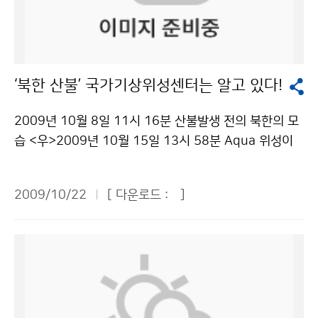
떨어질 때가 있겠으며, 서리가 내리거나 얼음이 어는 곳이
처표시-상업적이용금지 조건에 따라 이용 할 수 있습니
있겠다. 강수량은 기압골의 영향으로 평년과 비슷한 경향
다.
을 보이겠다. 12월에는 대륙고기압과 북쪽을 지나는 기압
골의 영향을 주기적으로 받아 기온 변화가 크겠으나 전반
‘북한 산불’ 국가기상위성센터는 알고 있다!
적인 기온과 강수량은 평년과 비슷하겠다. 찬 대륙고기압
확장에 따른 강한 한기 남하로 기온이 큰 폭으로 떨어질
2009년 10월 8일 11시 16분 산불발생 전의 북한의 모
때가 있겠으며 강수량의 지역적인 편차가 큰 가운데 서해
습 <우>2009년 10월 15일 13시 58분 Aqua 위성이
안 지방에서는 지형적인 영향으로 많은 눈이 오겠다. 201
관측한 산불" src="http://web.kma.go.kr/images/o
0년 1월에는 대륙고기압의 세력 약화로 기온은 중·서부
pen/kma_focus_img03_1022.jpg"> 기상청 국가기
지방을 중심으로 평년보다 다소 높은 경향을 보이겠으나
2009/10/22
[ 다운로드 :
]
상위성센터는 지난 10월 12일부터 15일까지 북한 함경
일시적으로 찬 대륙고기압이 확장하면서 기온이 큰 폭으
도 지방에 크고 작은 산불이 발생한 사실을 확인했다. 센
로 떨어질 때가 있겠다. 북고남저 형태의 기압배치를 보이
터는 충북 진천에 있지만 위성영상을 통해 북한의 모습을
면서 강원도 영동지방과 남부지방을 중심으로 다소 많은
훤히 들여다보고 있기 때문에 한눈에 북한에 산불이 난 것
눈이 올 때가 있겠으며, 서해안 지방에서는 지형적인 영향
을 알 수 있었다. 영상을 분석해 보면, 10월 8일 산불이
으로 많은 눈이 오는 곳이 있겠다. 한편, 기상청은 23일
발생하기 전의 영상에서는 별다른 특징을 찾을 수 없다.
발표한 1개월 전망 및 3개월 전망부터 상세 장기예보를