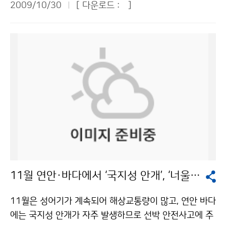
있는 눈의 최대 깊이)은 대관령 21.6㎝, 강릉 14.0㎝, 속
2009/10/30
[ 다운로드 :
]
간의 동네예보 성과를 평가하고, 향후 개선방향을 논의했
흐려져 새벽에 경기북부지방부터 비(강수확률 60~90%)
초 10.5㎝로 3곳 모두 극값(역대 최고 기록값)을 경신했
다. 참석자들은 동네예보가 짧은 기간에 무난하게 정착되
가 시작되어, 밤에는 전라북도와 경상북도 지방까지 확대
다. 첫 얼음(오전 9시 현재)은 서울, 수원, 이천, 백령도, 인
어 성공적이라고 호평했다. 다방면으로 동네예보의 활용
되겠다고 30일 예보했다. 한랭전선이 형성되어 느리게 남
천, 동두천, 문산, 강릉에서 관측되었으며, 동두천과 강릉
도를 높이고, 관측지점을 확충하여 정확도를 높이며, 지역
동진하면서 중부지방을 중심으로 돌풍과 함게 천둥·번개
에서는 첫 서리도 나타났다. 서해안지방에 강풍주의보가
의 지형적 특성을 반영하여 예보하고, 날씨변화 추세를 알
를 동반한 시간당 20㎜ 안팎의 다소 강한 비가 오겠다. 이
발효되는 등 바람이 강하게 부는 곳이 많았고, 전 해상에
수 있는 과거자료와 연계할 필요가 있다는 등 조언도 빠뜨
번 비는 1일 새벽에 경기북부지방부터 점차 그치고, 남부
서는 바람이 강하게 불고 물결이 높게 일었다. 문의 : 예보
리지 않았다. 다음은 패널토의에서 논의된 주요내용. ▲최
지방은 낮까지 이어지겠다. 남부지방과 제주도에서는 전
상황과 예보관 2181-0674기상청 이(가) 창작한 3일 아
우갑(서울대 지구환경과학부) 교수 = 동네마다 예보 내용
라북도와 경상북도에서 31일 밤에 시작되어 1일 오후까
침 더 춥다… ‘기습 한파’ 4일 오후부터 풀려 저작물은 "공
이 거의 같다면 도시 단위의 광역예보만 보면 되기 때문에
지 비가 이어지는 곳이 있겠다. 예상 강수량(31일 00시
공누리" 출처표시-상업적이용금지 조건에 따라 이용 할
굳이 동네예보를 볼 필요가 없다. 예컨대 서울의 경우 기
부터 11월 1일 24시까지)은 △서울·경기도, 강원도, 서
수 있습니다.
상청이 보유한 27개 관측지점에 따라 동네예보를 하면
해5도, 울릉도·독도 20~50㎜, △충청남북도, 경상북도,
정말 가치 있는 동네예보가 될 것이다. 예보가 틀렸을 때
전라북도, 전라남도(1일), 경상남도(1일), 제주도(1일) 5
11월 연안·바다에서 ‘국지성 안개’, ‘너울성 고파’ 주의해야
는 왜 틀렸는지, 같은 도시 내에서 지역에 따라 왜 예보가
~30㎜이다. 비가 그친 뒤엔 기온이 떨어져 매우 쌀쌀하겠
차이가 나는지를 밝히는 게 예보 정확도를 높이는 지름길
다. 2일(월)은 전국 대부분의 지역이 아침 최저기온이 5
11월은 성어기가 계속되어 해상교통량이 많고, 연안 바다
이 아닌가 생각한다. ▲안태호(숭실대 경영학과) 교수 =
도 미만으로 크게 떨어져 춥겠다. 서울은 2일 아침 최저기
에는 국지성 안개가 자주 발생하므로 선박 안전사고에 주
정보화, 과학화 시대에서 예보는 커다란 비중을 차지하며,
온이 0도로 뚝 떨어지고, 3일은 영하권으로 추락할 것으