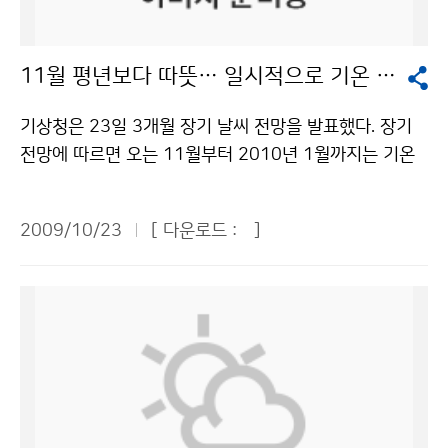
을 비롯해 일본, 중국, 인도, 러시아, 프랑스, 미국, 유럽공
동체와 세계기상기구(WMO) 등 국내외 관련 기관이 참석
11월 평년보다 따뜻… 일시적으로 기온 크게 떨어질 듯
한다. 회의에서는 위성통신, 위성산출물, 비상계획, 전 지
구 자료배포 분야에 대한 국가별 세부 내용을 논의하며,
기상청은 23일 3개월 장기 날씨 전망을 발표했다. 장기
현재 운영 중인 위성시스템 상황, 향후 위성발사 계획, 현
전망에 따르면 오는 11월부터 2010년 1월까지는 기온
업운영 지속성 및 신뢰성 등 공동 관심사를 토의 및 조정
은 평년(-4~10℃)보다 높겠으나 기온변화가 크겠다. 대
한다. 세계에서 일곱 번째로 기상위성을 보유할 예정인 우
륙고기압의 세력 약화 및 이동성고기압의 영향으로 평년
리나라는 이번 기상위성조정그룹회의에서 한국의 기상위
2009/10/23
[ 다운로드 :
]
보다 기온이 높은 경향을 보이겠으나 일시적인 찬 대륙고
성 개발 및 운영 계획 등 기상위성 선진국으로 도약하기
기압의 영향으로 기온이 큰 폭으로 떨어질 때가 있겠다.
위한 청사진을 대내외에 과시할 계획이다. 서애숙 국가기
강수량은 평년(70~221㎜)과 비슷하고, 건조한 날이 많
상위성센터장은 “전 지구 관측 시스템에서 기상위성의 역
겠으며 서해안과 강원도 영동 산간지방을 중심으로 지역
할이 중요해지고 있고, 이의 효율성과 지속성을 확립하기
에 따라 많은 눈이 오는 곳이 있겠다. 월별로는 11월에는
위해서는 기상위성조정그룹회의와 같은 국제적인 협력이
이동성고기압과 대륙고기압의 영향을 주기적으로 받는
매우 중요하다”고 말했다. 문의 : 국가기상위성센터 나선
가운데 기온은 평년보다 높은 경향을 보이겠으나, 일시적
미 043-717-0225기상청 이(가) 창작한 전 세계 기상위
으로 찬 대륙고기압이 확장하면서 기온이 다소 큰 폭으로
성 개발·운영기관 제주도에 집결 저작물은 "공공누리" 출