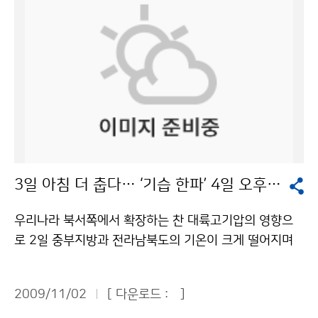
보 안내전화를 통해 이용할 수 있다. 기상청과 국립기상연
구소가 주최한 포럼은 전병성 기상청장의 환영사와 이만
의 환경부장관의 축사에 이어 주제발표, 패널토의 및 질의
응답 순으로 진행됐다. 육명렬 기상청 예보정책과장은 ‘동
네예보 성과와 개선’ 주제발표를 통해 “2009년 동네예보
정확도가 91.9%로 2008년에 비해 4% P 상승했다”며,
“동네예보 정확도 향상을 위해 예보관 능력을 높이고, 전
세계 모델 정확도 2위인 영국 통합모델을 도입하며, 주요
산의 동네예보 지점을 현행 47개소에서 100개소 이상으
3일 아침 더 춥다… ‘기습 한파’ 4일 오후부터 풀려
로 확대하고, 초단기예보에서 주간예보까지 체계적인 디
지털 동네예보 서비스를 구축할 계획“이라고 밝혔다. 홍철
우리나라 북서쪽에서 확장하는 찬 대륙고기압의 영향으
소방방재청 재난상황실장은 ‘동네예보와 재난상황관리’
로 2일 중부지방과 전라남북도의 기온이 크게 떨어지며
발표에서 “최근 10년(1999~2008)간 평균피해 대비 2
한파주의보가 발표되고, 강원 영동지방과 산간지방을 중
009년 재산피해가 84% 줄어들고, 특히 인명피해가 크
심으로 많은 눈이 내리는 등 곳곳에서 첫 눈, 첫 얼음, 첫
게 감소한 것은 동네예보의 영향이 크다”고 말했다. 오지
2009/11/02
[ 다운로드 :
]
서리가 관측되었다. 3일은 2일보다 기온이 더 떨어져 매
산간마을 이장을 현장재난관리관으로 임명하여 기상특보