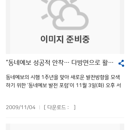
“동네예보 성공적 안착… 다방면으로 활용도 높여야”
동네예보의 시행 1주년을 맞아 새로운 발전방향을 모색
하기 위한 ‘동네예보 발전 포럼’이 11월 3일(화) 오후 서
울 영등포구 신길동 공군회관에서 열렸다. 기상청이 200
8년 10월부터 시행하고 있는 동네예보는 전국을 3,500
2009/11/04
[ 다운로드 :
]
여개 읍면동 단위로 세분화하고, 3시간 간격으로 12개 예
보요소의 48시간 예보를 지리정보시스템과 연동하여 제
공하는 맞춤형 기상정보 서비스로, 인터넷과 131 일기예