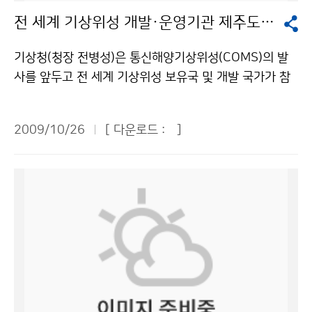
있으므로 향후 여름철 북극 항로를 여는 시기를 예측하는
적은 일상생활과 취미활동을 위해서가 72%를 차지했으
전 세계 기상위성 개발·운영기관 제주도에 집결
데 매우 유용한 정보로 활용할 수 있을 것으로 기대된다.
며, 서비스 개선 필요부분은 예보정확도 향상이 54%이
본 연구 결과는 국제 저명 학술지에 투고될 계획이며, 이
며, 동네예보가 생활편익 증진과 산업경제 부가가치 창출
기상청(청장 전병성)은 통신해양기상위성(COMS)의 발
번 주(10. 29~30)에 개최되는 한국기상학회 가을 학술
에 기여한다는 응답이 79%로 나타났다. 설문조사에서 제
사를 앞두고 전 세계 기상위성 보유국 및 개발 국가가 참
대회에서 발표될 예정이다. 문의 : 국립기상연구소 지구환
시된 의견을 바탕으로 국민에게 양질의 정보를 제공하도
석하는 기상위성조정그룹회의(CGMS)를 26일부터 30
경시스템연구과 조천호 6712-0350기상청 이(가) 창작
록 노력하겠다. 문의 : 예보정책과 문재인 2181-0494기
일까지 제주도 서귀포 롯데호텔에서 개최한다. 기상위성
한 위성으로 얼음 표면 거칠기 분석해 북극 해빙면적 파악
상청 이(가) 창작한 “동네예보 성공적 안착… 다방면으로
2009/10/26
[ 다운로드 :
]
조정그룹회의는 유럽기상위성센터(EUMETSAT)가 주관
저작물은 "공공누리" 출처표시-상업적이용금지 조건에
활용도 높여야” 저작물은 "공공누리" 출처표시-상업적이
하여 1972년부터 매년 개최해온 회의로, 전 세계 기상위
따라 이용 할 수 있습니다.
용금지 조건에 따라 이용 할 수 있습니다.
성 개발기관과 운영기관이 참여하는 국제 기상위성 정책
조정 회의이다. 우리나라는 2005년부터 정식회원국으로
참석하여 한국 독자의 통신해양기상위성 발사를 앞둔 시
점에 맞춰 이번 회의를 유치했다. 2009년 말 발사 예정인
통신해양기상위성(COMS : Communication, Ocean,
and Meteorological Satellite)은 36,000km 적도 상
공에서 약 7년간 기상관측, 해양관측, 통신임무를 복합적
으로 수행하는 한국 위성이다. 이번 37차 회의에는 한국