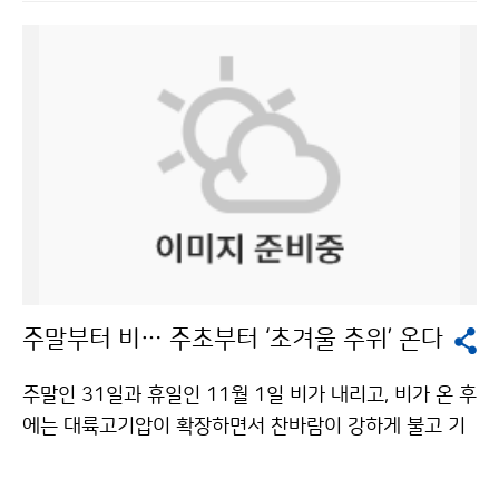
우 쌀쌀하겠으며, 추위는 4일 오후부터 점차 풀릴 전망이
시 재난관리 현장활동을 강화하도록 하고, 예비특보 발표
다. 3일은 중부와 남부내륙지방에서 영하의 기온을 보이
시 사전에 대피하여 피해를 최소화하는 등 동네예보를 재
는 곳이 많겠다. 3일 예상 기온은 서울 -4~7도, 인천 -3~
난관리에 적극 활용하고 있다고 소개했다. 홍철 실장은 자
8도, 수원 -5~10도, 춘천 -6~9도, 철원 -8~7도, 대전 -
동관측장비를 더욱 확충하여 기상관측 공백지역을 최소
4~11도, 청주 -4~11도, 광주 -1~13도, 전주 -2~12도,
화하고, 재난피해 경감을 위해 신속하고 정확한 기상정보
대구 0~14도, 부산 4~15도, 울산 1~14도, 거창 -6~14
를 제공해줄 것을 당부했다. 김영도 웨더아이 대표는 ‘국
도, 제주 7~15도이다. 3일은 북서풍이 서풍으로 바뀌며
민과 더 가까이! 동네예보’ 주제발표에서 포털 사이트와
서울·경기도 및 충청남도 서해안지방에는 낮 한때 눈 또
언론사 인터넷 사이트, IPTV 등 각 분야의 동네예보 활용
는 비가 조금 오는 곳이 있겠으며, 일부지역에서는 밤까지
사례를 소개했다. 동네예보의 발전을 위해 정확성과 안정
이어지는 곳도 있겠다. 한편, 2일은 올 가을 들어 가장 낮
성을 높이고 예보요소와 관측망을 더욱 확대할 필요가 있
은 기온분포를 나타냈다. 서울의 아침 최저기온이 -1.1도
다고 말했다. 박은우 서울대 농업생명과학대학장은 ‘동네
주말부터 비… 주초부터 ‘초겨울 추위’ 온다
를 기록한 것을 비롯하여, 대관령(-1.8도), 동두천(-1.4
예보와 농림기상서비스’를 통해 “농림기상분야는 다른 어
도), 문산(-1.4도), 철원(-0.9도), 인천(-0.2도) 등이 영하
느 분야보다 동네예보의 산업적 활용 측면에서 큰 비중을
주말인 31일과 휴일인 11월 1일 비가 내리고, 비가 온 후
권의 추운 날씨를 보였다. 강원도 영동지방에는 많은 눈이
차지한다”며 농업용으로 활용할 때 필요한 기상요소들(시
에는 대륙고기압이 확장하면서 찬바람이 강하게 불고 기
내려 11월 최다 적설량 기후기록을 경신했다. 2일 현재
간별 강수량, 엽면습윤시간 등)을 지원하도록 동네예보를
온이 크게 떨어져 추워지겠다. 기상청은 주말인 31일에는
(오후 3시 기준) 최심적설량(0~24시 중 새로 내려 쌓여
개선해야 할 것이라고 말했다. 패널토의에서는 지난 1년
북서쪽에서 접근하는 저기압의 영향을 받아 전국이 차차