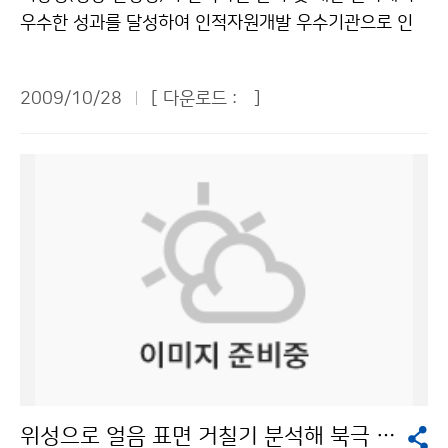
기이다. 전열기구의 과열, 누전 등으로 인한 화재나 폭발
특성에 맞는 예보법이 개발돼야 한다. 동네예보에서 혼란
우수한 성과를 달성하여 인적자원개발 우수기관으로 인
이 발생하지 않도록 각별한 주의가 요구된다. 성어기가 1
스러운 부분 중 하나가 기준이 모호한 것인데, 기준점이
증을 받았다. 기상청은 교육과학기술부와 행정안전부가
1월에도 계속되면서 해상교통량이 많아지고, 연안에서는
모호한 부분을 개선해야 한다. 기온의 경우 국민은 예상기
공동으로 3년마다 인증하는 인적자원개발 우수기관에 선
국지성 안개가 자주 발생하므로 연안을 항해하는 선박들
온이 몇 도라는 것보다, 어제보다 몇 도 올라가거나 떨어
2009/10/28
[ 다운로드 :
]
정되어 27일 서울 프라자호텔에서 인증서를 받았다. 기상
은 시계제한에 따른 충돌사고의 위험에 대비해야 한다. 바
진다고 하는 게 정보로서 더 가치가 있다. 그 지역의 날씨
청은 체계적인 인력관리를 위해 중기인력관리계획(2007
다의 수온분포는 동해연안이 15~16℃, 서해연안 14~1
가 어떻게 변하는지, 동네예보가 경향을 같이 전달해 주면
~2011)을 수립해 능력과 성과 중심의 인사를 하고 있다.
5℃, 남해연안 17~18℃로 평년에 비해 동해와 남해는
도움이 되겠다. 전체적으로 지난 1년간 운영은 성공적이
또한 개인의 전문성과 능력을 높이기 위해 1인 1전문분
1℃, 서해는 1~2℃ 정도 높을 것으로 예상된다. 어장은
었다. ▲정일용(연합뉴스 한민족뉴스팀) 팀장 = 보통 사
야를 지정하여 장기간 근무토록 하는 경력개발제도와 역
계절적인 수온의 하강에 따라 남하하는 어군을 대상으로
람 입장에서 무슨 뜻인지 잘 모르는 경우가 있다. 예를 들
량강화 중심의 교육훈련을 실시하고 있다. 이러한 실적을
서해중남부해역과 남해해역을 중심으로 어장이 형성되고,
면 강수확률이 어떤 의미인지, 강수확률 60%와 70%의
인정받아 기상청은 지난 2006년에 이어 또다시 인재개
동해안에서는 동해중남부해역을 중심으로 살오징어 어장
차이가 무엇인지 모르겠다. 보통 사람의 눈높이에 맞춰 정
발 우수기관에 선정되었다. 홍윤 기상청 차장은 “앞으로도
이 형성될 것으로 예상된다. 한편, 11월에는 연근해에 출
보를 제공해주면 좋겠다. ▲홍철(소방방재청 재난상황실)
인적자원 육성에 꾸준한 투자와 노력을 기울여 궁극적으
현한 모든 해파리가 수온이 낮아짐에 따라 자연스럽게 소
실장 = 동네예보가 기상예보의 엄청난 발전 계기가 된 것
로는 예보정확도를 높여 국민으로부터 항상 신뢰받는 기
멸될 것으로 보인다. 이번 ‘11월 연근해 선박 기상정보’에
은 틀림없다. 1년 전에 시행하지 않았다면 지금과 같이 발
관으로 자리매김할 것”이라고 말했다. 인재개발 우수기관
는 11월의 해양기상특성 정보 외에도 해양안전정보 및
전할 수 없었을 것이다. 동네예보가 행정구역 단위로 이뤄
인증제(Best HRD)는 정부가 인적자원 관리 및 개발 등
어장정보, 주의사항 등 연근해 선박관련 종사자와 국민에
위성으로 얼음 표면 거칠기 분석해 북극 해빙면적 파악
지고 있는 것으로 알고 있다. 교통체계가 아닌, 기상여건
인재개발 활동이 우수한 공공기관을 평가해 인증하는 제