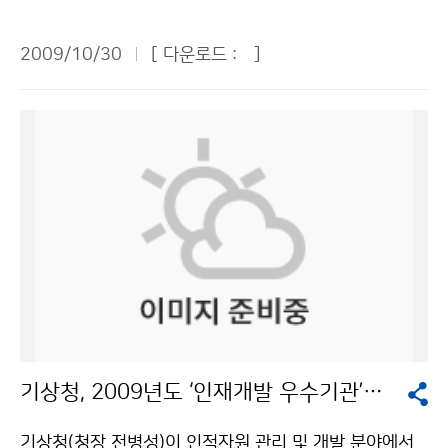
의를 기울여야 한다. 특히, 동해안에서는 내년 봄까지 너
여가생활의 비중이 커질수록 날씨의 중요성은 커진다. 정
로 전망된다. 영·호남과 제주도 지역을 제외한 중부지방
울성 고파를 경계해야 한다. 우리나라 주변해역에서 수온
확한 날씨정보를 맞춤형으로 제공해주는 동네예보는 기
은 2일과 3일 최고기온이 10도 미만으로 한자릿수의 기
2009/10/30
[ 다운로드 :
]
이 점차 낮아짐에 따라 어군은 남하하여 서해중남부와 남
상청의 커다란 업적이라 생각한다. 동네예보에서 강수량
온이 예상된다. 특히 강원지역은 2일과 3일 -1도에서 -3
해를 중심으로 어장형성이 예상되며, 동해 중남부에는 살
을 12시간 단위로 예보하고 있는데, 다소 오차가 있다 하
도로 추워지겠다. 해상에서 발달한 구름의 영향으로 서해
오징어 어장이 형성될 것으로 예상된다. 기상청은 이 같은
더라도 12시간 강수량의 추이를 보여주면 좋겠다. 역사적
안과 동해안 지방에는 비 또는 눈이 오는 곳도 있을 전망
내용을 골자로 한 ‘11월 연근해 선박 기상정보’를 30일
인 자료도 중요하기 때문에, 동네예보가 예보자료뿐만 아
이다. 서해안지방은 2일과 3일 사이에, 동해안지방은 1일
발표했다. 기상청은 11월 상순에는 이동성 고기압과 대륙
니라 과거 자료도 쉽게 볼 수 있도록 해주면 유용할 것이
오후부터 2일 사이에 비 또는 눈이 오는 곳이 있겠다. 동
고기압의 영향을 주기적으로 받아 물결은 주기적으로 변
다. 동네예보가 사업적으로도 연계되어 활성화 되었으면
해안지방은 지형적인 영향으로 산지를 중심으로 대설특
화하겠고, 중순에는 찬 대륙고기압이 확장하면서 일시적
좋겠다. ▲지윤태(MBC 보도국 기상센터) 부장 = 정확도
보가 내려질 가능성도 있다. 4일부터는 추위가 풀려 낮 최
으로 물결이 높겠으며, 하순에는 대륙고기압의 세력은 약
에 문제가 없고, 이전에 비해 엄청나게 늘어난 정보를 기
고기온이 두자릿수를 기록할 것으로 예상된다. 문의 : 예
화되고 이동성 고기압의 영향을 많이 받아 물결이 낮겠으
상청이 차질 없이 무난히 소화했다는 점에서 지난 1년간
보상황과 예보관 2181-0674기상청 이(가) 창작한 주말
나 기압골이 통과하면서 일시적으로 물결이 높을 것으로
동네예보는 성공적이다. 이전의 특정지점 예보에서 객관
부터 비… 주초부터 ‘초겨울 추위’ 온다 저작물은 "공공누
예상했다. 특히 동해안에서는 내년 4, 5월까지 해안이나
화, 데이터화, 시스템화 한 기상정보를 만들어 낸 것은 대
리" 출처표시-상업적이용금지 조건에 따라 이용 할 수 있
방파제 등에서 갑자기 너울성 고파가 발생할 수 있어 주의
단한 진전이다. 농업, 임업, 환경 등 다양한 분야에서 활용
습니다.
기상청, 2009년도 ‘인재개발 우수기관’으로 재인증
가 필요하다. 11월은 날씨가 쌀쌀해지면서 선박에서 기관
도가 더 증대돼야 한다. 2~3개 지역의 동네예보가 큰 차
고장이나 화재, 폭발, 인명사상 등의 사고가 급증하는 시
이가 없는데, 동네예보 특성이 잘 살아날 수 있는 각 지역
기상청(청장 전병성)이 인적자원 관리 및 개발 분야에서