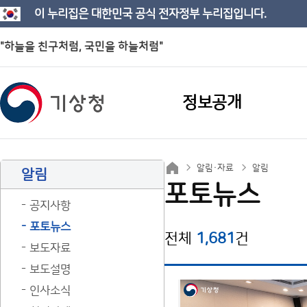
이 누리집은 대한민국 공식 전자정부 누리집입니다.
"하늘을 친구처럼, 국민을 하늘처럼"
정보공개
알림·자료
알림
알림
포토뉴스
공지사항
포토뉴스
전체
1,681
건
보도자료
보도설명
인사소식