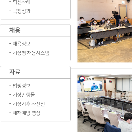
혁신사례
국정성과
채용
채용정보
기상청 채용시스템
자료
법령정보
기상간행물
기상기후 사진전
재해예방 영상