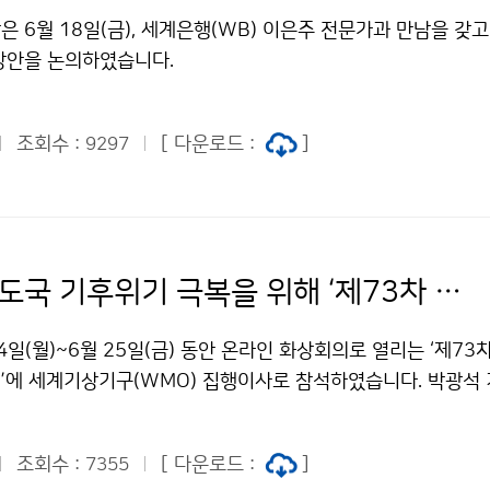
 6월 18일(금), 세계은행(WB) 이은주 전문가과 만남을 갖
방안을 논의하였습니다.
조회수 :
[ 다운로드 :
]
9297
기상청, 개도국 기후위기 극복을 위해 ‘제73차 세계기상기구 집행이사회’ 참석
4일(월)~6월 25일(금) 동안 온라인 화상회의로 열리는 ‘제73
’에 세계기상기구(WMO) 집행이사로 참석하였습니다. 박광석
국제사회의 리더로서 개도국 조기경보시스템 구축 사업과 역량
확대해 나가겠다고 밝혔습니다.
조회수 :
[ 다운로드 :
]
7355