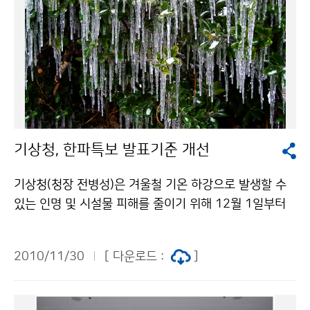
기상청, 한파특보 발표기준 개선
기상청(청장 전병성)은 겨울철 기온 하강으로 발생할 수
있는 인명 및 시설물 피해를 줄이기 위해 12월 1일부터
한파특보 발표기준을 개선하여 운영한다. 한파특보는 10
월부터 이듬해 4월까지 운영되며, 지금까지는 전일 아침
2010/11/30
[ 다운로드 :
]
최저기온보다 10도가 낮아지면 한파주의보, 15도가 낮
아지면 한파경보를 발표하였다. 그러나 이와 같은 기준은
초겨울이나 초봄에 찬 대륙고기압이 확장하여 기온이 급