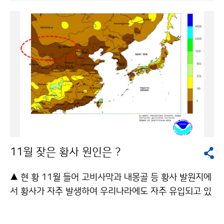
구소 연구성과 발표회"를 11월 22일(월)에 개최하였다.
속되면 동파가 급증하는 것으로 분석되었다. 12월 1일부
국립기상연구소는 1978년 설립 이후 기상업무 지원을
터 새로운 한파특보를 적용하면, 지속적인 추위 등으로 인
위한 연구를 1996년 3과제로 시작해 2010년에는 ´국가
하여 발생하는 기상재해를 크게 줄일 수 있을 것으로 기대
표준 기후변화 시나리오 개발‘, ’관측기반의 재해기상 예
된다. [한파특보 기준 개선] 구분 주 의 보 경 보 한파특보
측성 향상연구‘ 등 18개 과제를 수행 중이며, 지역 특성에
(현행) 10월～4월에 아침 최저기온이 전날보다 10℃ 이
맞는 연구수행을 위한 현장연구과제도 1997년 2과제로
상 하강하여 발효기준값 이하로 예상될 때. 다만, 발효기
시작해 현재 ´서울·경기도 위험기상 개념모델 개발(Ⅰ)´
준값은 아침최저기온 평년값에서 1/2표준편차를 감한 값
등 14개 과제를 수행하는 등 비약적인 연구발전을 이루
의 정수값 10월～4월에 아침 최저기온이 전날보다 15℃
었다. 이번 발표회에서는 최근 3년간 기상업무 발전을 위
이상 하강하여 발효기준값 이하로 예상될 때. 다만, 발효
해 수행된 총 11개 과제의 연구성과를 발표하고 연구성
기준값은 아침최저기온 평년값에서 1/2표준편차를 감한
과를 소개, 공유하고 함께 토론한 의미 있는 시간이 되었
값의 정수값 한파특보(개선) 10월～4월에 다음 중 하나
11월 잦은 황사 원인은 ?
으며,특히 이번 연구성과 발표회에서 최우수상을 수상한
에 해당하는 경우 10월～4월에 다음 중 하나에 해당하는
‘파랑자료동화모듈개발에 따른 파랑실황도 산출시스템 현
경우 ① 아침 최저기온이 전날보다 10℃ 이상 하강하여
▲ 현 황 11월 들어 고비사막과 내몽골 등 황사 발원지에
업화’ 연구는 예보관들이 파랑특보를 발표하는데 중요한
평년값보다 3℃가 낮을 것으로 예상될 때 ① 아침 최저기
서 황사가 자주 발생하여 우리나라에도 자주 유입되고 있
지침을 제공할 수 있는 좋은 연구성과로 평가되었다. 이
온이 전날보다 15℃ 이상 하강하여 평년값보다 3℃가 낮
다. [11월 황사 유입 사례] ▲ 원 인 지난 9월 이후 고비
밖에도 ▶ 동네예보 정확도 향상을 위한 연구,▶ 레이더,
을 것으로 예상될 때 ② 아침 최저기온이 -12℃ 이하가 2
사막과 내몽골 등 황사 발원지의 강수량이 매우 적고, 건