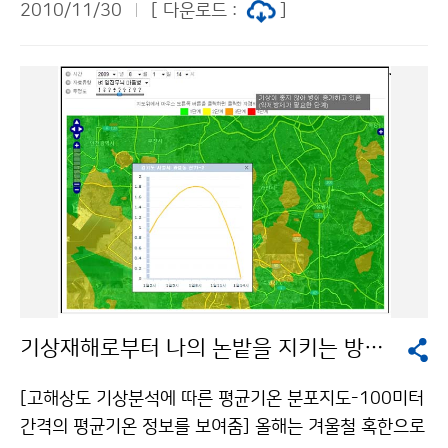
위성 등 원격탐사 연구,▶ 해양 파랑모델에 대한 연구,▶
2010/11/30
[ 다운로드 :
]
일 이상 지속될 것이 예상될 때 ② 아침 최저기온이 -1
조한 상태가 지속되고 있으며(그림 1), 11월 들어 상층의
지진과 황사에 대한 연구,▶ 기후변화 및 모델 개발 등 기
5℃ 이하가 2일 이상 지속될 것이 예상될 때
흐름이 몽골 남쪽에서 우리나라로 향하는 형태가 지속되
후변화 예측에 대한 연구,▶ 각종 수문기상기술을 지원하
면서, 저기압이 상층 흐름을 따라 자주 통과하고 있다(그
기 위한 응용기상 연구▶ 기상청 정책발전과 제안을 위한
림 2). 황사 발원지를 지나며 모래먼지를 일으킨 저기압이
정책연구 등 우수한 연구성과들이 많이 발표되었으며,또
우리나라를 자주 통과하고, 그 후면을 따라 황사가 우리나
한 수행된 연구를 재평가하고 아울러 발전적인 방향을 토
라로 자주 유입되고 있다. [그림 1. 최근 (2011.11.14~
론과 질의를 통해 함께 모색할 수 있는 자리가 되었다. 이
11.20) 황사 발원지 강수량 현황] [그림2. 11월 5km 상
번 발표회에서는 우수한 연구성과에 대하여 최우수상과
공의 고도장(화살표 : 상층 대기 흐름)] ▲ 전 망 12월 중
우수상, 장려상 등의 포상도 함께 진행되어 연구원들의 사
순까지는 상층의 흐름이 황사 발원지에서 우리나라 쪽으
기진작과 향후 연구개발사업의 성과도출을 위한 좋은 자
로 향하는 형태가 지속될 것으로 예상되어, 발원지에서 황
극제가 되었다. 향후 국립기상연구소에서는 미래 기상업
사가 발생할 경우 우리나라로 유입될 가능성이 높겠으나,
무 발전과 세계 일류의 기상연구업무 수행 능력 확보를 위
최근 황사 발원지 부근에 눈이 자주 내리고 있어 황사의
해 지속적인 노력을 할 것이며, 더불어 기상청의 업무수행
기상재해로부터 나의 논밭을 지키는 방법은?
발생 가능성이 낮아질 수 있으므로 앞으로 발표되는 기상
에 실질적인 도움이 될 수 있는 실용화․현업화 연구를 강
정보에 유의해야 한다. 문의 기후예측과 김정선 02-218
화하여 국민들에게 제공되는 기상정보의 수준을 더욱 높
[고해상도 기상분석에 따른 평균기온 분포지도-100미터
1-0473기상청 이(가) 창작한 11월 잦은 황사 원인은 ?
일 수 있도록 꾸준히 노력해 나갈 것이다. 문의 국립기상
간격의 평균기온 정보를 보여줌] 올해는 겨울철 혹한으로
저작물은 "공공누리" 출처표시-상업적이용금지 조건에