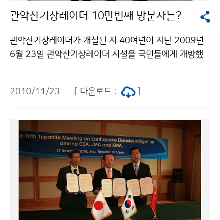
음 2011년 2월 평년(-6~7℃)보다 낮겠음 평년(19~81
관악산기상레이더 10만번째 방문자는?
㎜)과 비슷하겠음 한편, 최근 3개월(9.1～11.20) 전국의
평균기온은 15.6℃로 평년보다 0.5℃ 높았으며, 평균 최
관악산기상레이더가 개설된 지 40여년이 지난 2009년
고기온, 평균 최저기온은 21.4℃, 11.0℃로 평년보다 0.
6월 23일 관악산기상레이더 시설을 국민들에게 개방했
3℃, 0.9℃ 높았다. 평균 강수량은 310.5㎜로 평년보다
다. 관악산을 찾는 등산객들이 정상에 있는 기상레이더 시
많았으며(평년대비 128%), 강수일수는 21.8일로 평년
설에 대한 궁금증을 해소하고 기상레이더 시설을 직접 보
보다 0.9일 많았다. 문의: 기후예측과 최정희 02-2181-
2010/11/23
[ 다운로드 :
]
며 일기예보 생산과정 등을 이해할 수 있도록 하였다. 또
0480 기상청 이(가) 창작한 올겨울 한파 자주 나타날 듯
한, 구급약과 냉온수기를 비치해 편의를 제공하고 있다.
저작물은 "공공누리" 출처표시-상업적이용금지 조건에
개방 이후 11월 21일까지 관악산기상레이더 홍보실을
따라 이용 할 수 있습니다.
찾은 방문객은 100,228명이다. 기상청은 관악산기상레
이더 시설 방문 10만명 돌파를 기념해 10만 번째 방문객
인 관악구 이우순씨에게 30만원 상당의 상품권을 전달할
예정이다. 한편, 기상청 대표 블로그『기상이의 날씨이야
기』(http://blog.daum.net/kma_skylove)를 통해 11
월 28일까지 퀴즈 행사를 실시하고 있으며, 퀴즈 정답을
블로그 댓글로 작성하면 정답자 30명을 추첨해 경품을