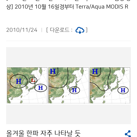
도 지역 논 또는 과수원에 설치된 농림기상 현장관측자료
상] 2010년 10월 16일경부터 Terra/Aqua MODIS R
를 이용한다. 본 시스템은 경기도 지역에 대하여 100미터
GB 합성영상에서 북한 백두산에 위치의 이동이 없고 지
간격으로 기온, 습도, 풍향, 풍속에 대한 분석자료를 생산
형의 모양을 닮은 흰색영역이 11월 23일까지 지속되고
하고, 벼 도열병과 잎집무늬마름병의 위험도를 인터넷을
2010/11/24
[ 다운로드 :
]
있어 적설역으로 판단된다. 현재 눈 덮인 백두산과 중심의
통하여 제공한다. 농민들은 이 시스템을 통하여 자신의
천지 형태가 뚜렷하게 관측되고 있다. 2010년 10월 16
논, 밭에 자동기상관측기를 100미터 마다 설치한 것과 같
일경에는 백두산 부근에서만 적설이 관측되었지만 11월
은 효과를 볼 수 있다. 기상청과 국가농림기상센터는 이번
15일부터 폭넓은 지역에서 적설이 관측되기 시작하여 1
시연회를 계기로 기상청이 생산, 제공하는 농림기상정보
1월 22일 현재에는 백두산 주변 뿐 만 아니라 만주지역,
가 연, 관, 학 및 농림업 현장에서 원활하게 이용하게 됨으
자강도 및 양강도 등 넓은 지역에 눈이 쌓여 있는 것이 관
로써, 기후변화 적응을 위한 또 하나의 대비책으로써 활용
측되었다. [2010년 11월 22일 11시 53분 Terra MOD
될 것을 기대하고 있다. 문의 국립기상연구소 김규랑 02-
IS RGB 합성 영상] 문의 국가기상위성센터 박헤숙 043-
6712-0451 기상청 이(가) 창작한 기상재해로부터 나의
717-0233기상청 이(가) 창작한 눈 쌓인 백두산 저작물
논밭을 지키는 방법은? 저작물은 "공공누리" 출처표시-상
은 "공공누리" 출처표시-상업적이용금지 조건에 따라 이
업적이용금지 조건에 따라 이용 할 수 있습니다.
용 할 수 있습니다.
올겨울 한파 자주 나타날 듯