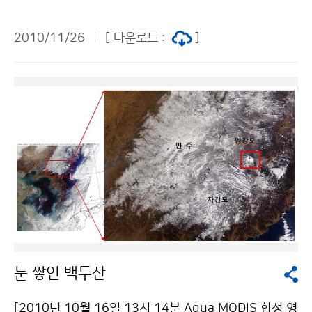
연구소 노성운 02-6712-0214기상청 이(가) 창작한 2
시작하여 여름과 가을에는 잦은 비와 흐린 기상으로 인한
따라 이용 할 수 있습니다.
010년 국립기상연구소 연구 성과는? 저작물은 "공공누
일조시간의 부족, 태풍에 의한 낙과와 침수 등으로 농림업
2010/11/26
[ 다운로드 :
]
리" 출처표시-상업적이용금지 조건에 따라 이용 할 수 있
에 큰 피해가 발생하였다. 이러한 이상기상 현상은 앞으로
습니다.
의 기후변화에 따라 더욱 큰 문제를 가져올 것으로 예상되
고 있다. 이러한 가운데 농림기상 현장 관측자료를 활용하
여 100미터 간격의 기온, 습도, 풍향, 풍속 분석시스템을
개발하고 시연하는 자리가 마련되었다. 국립기상연구소
(소장 권원태)는 11월 26일 국가농림기상센터에서 ‘고해
상도 농림기상 분석시스템 개발에 따른 시연회’를 개최했
으며, 농업현장 관측자료를 이용한 시간별 기온, 습도, 바
람분석기술 및 농림기상 정보시스템의 개발 등 2편의 주
제발표와 개발된 시스템의 시연이 이루어졌다. [고해상도
기상분석자료를 이용하여 벼 잎집무늬마름병 발생 위험
도를 나타낸 지도-공간적 분포와 아울러 선택 지점의 시
눈 쌓인 백두산
간에 따른 위험도의 변화를 보여줌] 이번에 개발된 농림
기상분석시스템은 기상청 관측·예측정보와 아울러 경기
[2010년 10월 16일 13시 14분 Aqua MODIS 합성 영