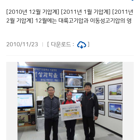
[2010년 12월 기압계] [2011년 1월 기압계] [2011년
2월 기압계] 12월에는 대륙고기압과 이동성고기압의 영
향으로 기온의 변동폭이 크겠으며 건조한 날이 많겠다. 기
온은 평년과 비슷하겠고 강수량은 평년보다 적겠으나, 찬
2010/11/23
[ 다운로드 :
]
대륙고기압이 확장하면서 서해안 지방에는 눈이 오는 곳
이 있겠다. 2011년 1월에는 기온과 강수량은 평년과 비
슷하겠으며, 일시적으로 찬 대륙고기압이 확장하면서 기
온이 큰 폭으로 떨어질 때가 있겠다. 기압골의 영향과 지
형적인 영향으로 서해안을 중심으로 눈이 오는 곳이 있겠
다. 2011년 2월에는 시베리아 지역에서 발달한 찬 대륙
고기압의 영향으로 추운 날이 많겠으며, 기온변화가 크겠
다. 기온은 평년보다 낮겠으며 강수량은 평년과 비슷하겠
다. 평 균 기 온 강 수 량 2010년 12월 평년(-5~9℃)
과 비슷하겠음 평년(15~55㎜)보다 적겠음 2011년 1월
평년(-8~7℃)과 비슷하겠음 평년(15~78㎜)과 비슷하겠