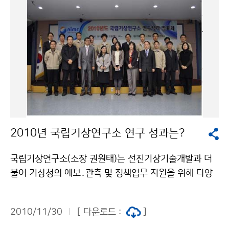
격하게 떨어질 때 인체의 건강 및 농ㆍ수산 피해 예방에는
유용하였지만, 추위가 며칠간 지속될 경우에는 특보 발표
기준에 해당되지 않는 경우가 있어 피해예방 차원에서 특
보의 효력이 미흡하였다. 변경된 한파특보 기준은 겨울철
에 발생하는 지속적인 추위에 대비하기 위해 아침 최저기
온이 영하 12도 이하가 2일 이상 지속될 것이 예상될 때
한파주의보, 아침 최저기온이 영하 15도 이하가 2일 이상
지속될 것이 예상될 때 한파경보를 발표하도록 개선하였
다. 또한 기존의 한파특보 발효기준값 용어 중 ‘표준편
2010년 국립기상연구소 연구 성과는?
차’를 ‘평년값’(과거 30년간의 기온을 평균하여 나타낸
값)으로 변경하여 국민들이 이해하기 쉽도록 하였으며, 급
국립기상연구소(소장 권원태)는 선진기상기술개발과 더
격한 저온현상으로 중대한 피해가 예상될 때에도 한파특
불어 기상청의 예보․관측 및 정책업무 지원을 위해 다양
보를 발표하여 재해예방에 적극 대응할 수 있도록 발표기
한 연구업무를 수행하고 있습니다. 기상업무 발전에 기여
준을 추가하였다. 개선된 한파특보 발표기준인 영하 12도
한 연구성과를 중심으로 우수연구성과를 발굴하고 성과
는 최근 10년 동안 우리나라에서 일 최저기온 중 낮은 쪽
2010/11/30
[ 다운로드 :
]
를 공유하는 자리를 마련하고자 "2010년도 국립기상연
에서 5%에 해당하는 기온으로, 영하 12도가 일정기간 지