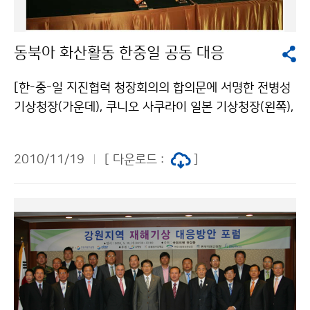
제공한다. 문의 : 기상레이더센터 박미정 02-2181-082
2기상청 이(가) 창작한 관악산기상레이더 10만번째 방문
동북아 화산활동 한중일 공동 대응
자는? 저작물은 "공공누리" 출처표시-상업적이용금지 조
건에 따라 이용 할 수 있습니다.
[한-중-일 지진협력 청장회의의 합의문에 서명한 전병성
기상청장(가운데), 쿠니오 사쿠라이 일본 기상청장(왼쪽),
인차오민 중국 지진국 부국장(왼쪽)] 기상청(청장 전병성)
은 지진 재해 경감을 위한 공동 대응 및 기술 교류 협력을
2010/11/19
[ 다운로드 :
]
확대하기 위하여 11월 17일, 제주에서 제5차 한․중․일
지진협력 청장회의를 개최하였다. 이번 회의에서 전병성
기상청장은 백두산을 포함하여 동북아시아에 존재하는
화산이 폭발할 경우 한반도에 막대한 영향을 줄 수 있다는
것과 이러한 가능성에 대해서 한국 국민들이 큰 관심을 갖
고 있다는 것을 역설하고, 중국과 일본 당국의 적극적인
협력 필요성을 강조했다. 이에 대해 중국과 일본 대표단은
깊은 공감을 표하고 향후 자국의 화산 활동에 대해서 한국