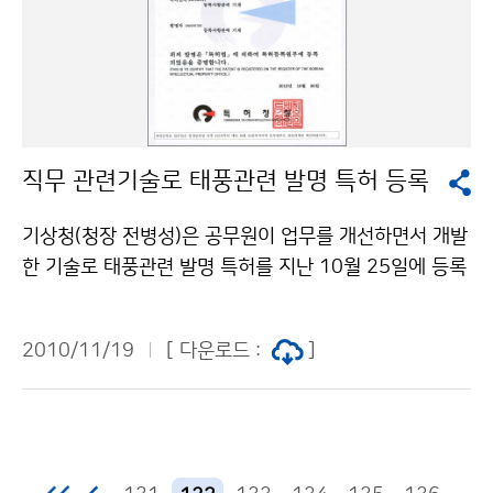
따르면 최근 10년(1998∼2007)간 자연재해에 의한 피
동에 대한 공동대응 방안을 집중 협의하기 위하여 한․중
해규모는 강원지역이 인명피해(2007년 기준 인구 1만명
양자 간 실무회의를 가졌다. [한-중 양자간 실무회의의 합
당 1.6명)와 재산피해(총 피해액 6.4조, 복구비 9.3조)가
의문에 서명한 박광준 기상청 차장(왼쪽)과 인차오민 중
전국에서 가장 큰 것으로 집계되었다. 재해기상연구센터
국 지진국 부국장(오른쪽)] 이 실무회의에서 중국 지진국
는 예보정확도를 높이고 선행시간을 확보하는 데 큰 어려
은 백두산의 화산 분화 시 관련정보를 한국 기상청에 즉시
움이 있는 좁은 지역에서 짧은 시간 내에 발생하는 국지적
알려주기로 약속했다. 또한, 백두산의 화산활동 감시를 위
직무 관련기술로 태풍관련 발명 특허 등록
인 돌발성 재해기상에 대한 감시와 예측기술 연구개발을
해 설치한 지진 및 화산 관측자료와 관련 연구결과를 공유
담당한다. 또한 미국과 유럽 등 해외 선진국과 같이 재해
하기로 합의하였다. 기상청은 중국 지진국과 장춘, 심양
기상청(청장 전병성)은 공무원이 업무를 개선하면서 개발
기상 조기탐지 및 예·경보 관련 기술을 상용화하고 지역
등 5개 지점의 지진관측 자료를 공유하기로 함으로써 백
한 기술로 태풍관련 발명 특허를 지난 10월 25일에 등록
산업과 연계하는 기상산업 클러스터의 역할도 수행할 예
두산 주변 및 한반도 서해에서 발생하는 지진의 감시능력
(특허 제10-0990847)받았다. 우리나라는 2002년 태
정이다. 기상청은 “재해기상으로 인한 피해규모가 지속적
을 한층 높일 수 있게 되었다. 이를 본격적으로 추진하기
풍 루사, 2003년 태풍 매미로 인해 큰 피해를 입었으며,
으로 증가하고, 특히 기습폭우와 국지강풍 등 현재 기상과
2010/11/19
[ 다운로드 :
]
위해 상호 관련분야의 전문가를 파견하고, 화산전문가 공
특히 올해는 3개(제4호 뎬무, 제7호 곤파스, 제9호 말로)
학 수준으로는 정확하게 예측하기 어려운 국지성 재해기
동워크숍을 개최함으로써 화산 분화 예측 기술을 교류함
의 태풍이 영향을 주어 우리나라 전역에 큰 피해를 입었
상이 빈번하게 발생하고 있으며,우리나라 재해기상 연구
과 동시에 공동연구를 추진할 기반을 마련하기로 하였다.
다. 태풍의 진로와 강도에 대한 보다 정확하고 신속한 정
를 총괄하고 첨단 재해기상 예․경보 기술을 개발, 보급하
이와 관련하여 기상청은 2011년 상반기에 중국 지진국
보 제공을 위해 현재 태풍과 유사한 진로와 강도를 보이는
여 국민의 생명을 보호하고 재해기상으로 인한 국가 경제
을 방문하고, 하반기에는 중국의 전문가를 초청할 예정이
과거 태풍에 대한 정보의 확보가 중요하다. 본 발명 특허