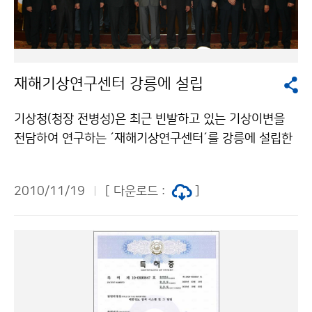
기상청과 공동 대응할 수 있는 구체적인 방안을 마련해 나
가기로 하였다. 또한, 그 동안 3국이 지속적으로 추진해
온 지진자료 교환을 확대함과 동시에 지진해일 관측자료
도 실시간으로 공유하기로 합의함에 따라 한반도 주변에
재해기상연구센터 강릉에 설립
서 발생하는 지진과 지진해일 감시 능력을 한층 강화할 수
있는 기반을 마련하였다. 이번 한․중․일 지진협력 청장회
기상청(청장 전병성)은 최근 빈발하고 있는 기상이변을
의를 통해 백두산 화산에 대한 지대한 관심과 연구 필요성
전담하여 연구하는 ´재해기상연구센터´를 강릉에 설립한
을 공통으로 인식함에 따라 기상청에서는 상호 협력 활동
다. 11월 19일 강릉시 사천면 방동리에 있는 강릉기상레
을 통해 동북아시아에서 발생할 수 있는 화산 활동의 신속
이더 동에 사무실을 마련해 개소식을 갖는 자리에는 권원
한 감시 체계 확보와 화산 재해 최소화를 위한 공동대응
2010/11/19
[ 다운로드 :
]
태 국립기상연구소 소장, 권성동 국회의원, 강원지역 유관
기반을 확고히 마련할 수 있게 되었다. 기상청은 이번 회
기관, 학계 관계자 등 70여명이 참석했다. 특히, 험준한
의 합의 결과가 실질적인 효과로 나타날 수 있도록 하기
태백산맥과 동해안을 끼고 있는 지형적 환경으로 국지성
위하여 중국 및 일본과 실무자간 교류를 지속하고, 분야별
기상재해에 취약할 수밖에 없었던 강원지역에 전담 연구
로 구체적인 협력사업을 발굴하여 실행에 옮길 수 있도록
센터가 설립됨에 따라 폭설, 폭우 등으로 발생하는 기상재
할 예정이다. 한편, 한․중․일 지진협력 청장회의에 앞서 1
해 손실을 최소화할 것으로 기대된다. 소방방재청 통계에
5일 서울에서 기상청은 중국 지진국과 백두산의 화산활