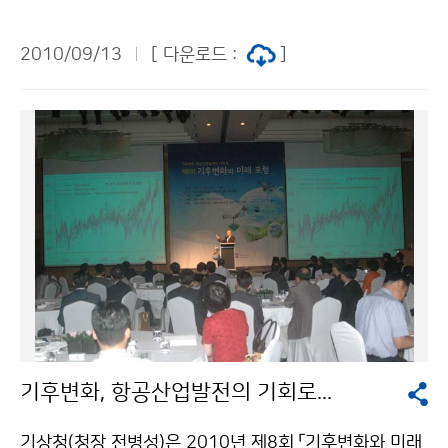
과 저녁으로 선선하겠고, 낮 동안에는 일사의 영향으로 기
화학반응을 거쳐 안토시아닌(Anthocyanin) 색소가 생
온이 상승함에 따라 일교차가 크게 나타나는 날이 많겠다.
성되면 붉은 단풍으로, 타닌(Tannin)성 물질이 산화·중
2010/09/13
[ 다운로드 :
]
기온과 강수량은 평년과 비슷하겠으며, 강수량의 지역차
합되어 축적되면 갈색 단풍이 나타나게 된다. 산이름 해발
가 크겠다. 10월 중순에는 이동성고기압이 동서고압대를
관측소 평년값 2009년도 2010년도 예상 고도 (m) 첫단
형성하면서 맑은 날이 많겠고, 고온현상이 나타날 때가 있
풍 절정기 첫단풍 절정기 첫단풍 절정기 금강산 1,638
겠다. 기온은 평년보다 높겠으며, 남쪽을 지나는 기압골의
장 전
영향으로 강수량은 평년보다 많겠다. 평 균 기 온 강 수
량 9월 하순 평년(12~22℃)과 비슷하겠음 평년(22~66
㎜)과 비슷하겠음 10월 상순 평년(10~21℃)과 비슷하겠
음 평년(11~42㎜)과 비슷하겠음 10월 중순 평년(8~1
9℃)보다 높겠음 평년(11~40㎜)보다 많겠음 한편, 최근
1개월(8.11～9.9) 전국의 평균기온은 26.1℃로 평년보
다 2.1℃ 높았으며, 평균 최고기온, 평균 최저기온은 30.
2℃, 23.2℃로 평년보다 각각 1.5℃, 3.0℃ 높았다.최근
기후변화, 항공산업발전의 기회로...
1개월의 평균기온, 최저기온은 1973년 이래 최고 1위를
기록하였으며, 열대야일수도 2000년 이래 최고 1위를
기상청(청장 전병성)은 2010년 제8회 「기후변화와 미래