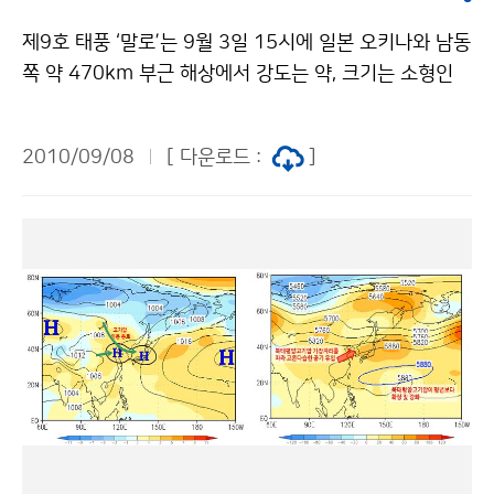
으로 범정부적인 대응이 필요하며, 다양한 분야의 적응대
제9호 태풍 ‘말로’는 9월 3일 15시에 일본 오키나와 남동
책을 지원하기 위해 정확한 예측방안을 마련하는 등 기후
쪽 약 470km 부근 해상에서 강도는 약, 크기는 소형인
변화에 대비해야 한다고 강조했다. 변순철 교수는 항공수
태풍으로 발생하여 아래 그림과 같은 진로를 따라 느리게
송 증가에 따른 이산화탄소(CO₂) 배출 증가를 우려하면
북상해 대한해협을 통과했다. 이 태풍은 북위 28도까지는
서, 대책으로 항공기 구조 개선, 효율적인 운항경로 선택,
2010/09/08
[ 다운로드 :
]
시속 15~34km의 속도로 북상하다가 9월 5일(일) 오후
연료효율 향상 등의 방안을 제시했다. 또한 항공기사고와
이후에는, 평균 시속 12km 내외로 속도가 느려졌으며, 9
위험기상의 연관관계를 강조하며 기후변화가 더욱 가속
월 6일(월) 오후에 서귀포 남쪽해상에서 전향한 후에도
화됨에 따라 윈드시어 및 마이크로버스트 등 위험기상 상
남해상을 따라 시속 15~20km의 느린 속도로 이동하였
태의 신속한 정보전달과 선진 항행시스템 구축, 새로운 항
다. 이렇게 태풍이 느리게 이동한 원인은 일본 동쪽 해상
공기술 적용 등 국제적인 협조체제와 파트너십 구축이 필
의 북태평양고기압이 느리게 수축하고, 중국내륙에 찬 대
요하다고 역설하였다. 이번 포럼은 기후변화에 따른 기상
륙고기압이 위치하면서 태풍의 북상을 저지하였기 때문
정보의 중요성과 항공산업의 발전방향을 모색해 보는 계
이다. 우리나라는 9월 5일(일) 밤에 제주도 남쪽 먼바다
기가 되었다. 세계와의 치열한 경쟁에서 우리나라 항공산
부터 태풍 영향권에 들어, 6일(월) 새벽에는 제주도, 낮부
업이 더욱 발전하고 기후변화라는 환경변화에 효과적으
터는 남해안을 포함한 남부지방이 영향을 받았으나, 7일
로 대처해 나감으로써 새로운 성장 동력이 창출될 것으로
(화) 낮부터 점차 영향권에서 벗어났다. 한편, 태풍은 서태
기대된다. 문의 : 항공기상청 백종호 032-740-2803 기