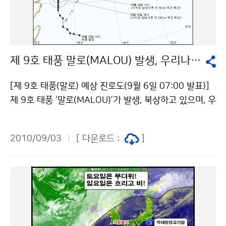
자 노력하고 있다. 무엇보다 피해를 최소화하기 위해서는
우리나라에는 얼마나 영향을 주었나?금년 여름동안 태풍
안전수칙에 따른 철저한 대비가 필요하다. 2010년 9월
은 7개 발생(평년 11.3개)하여 그 중 2개(평년 2.6개)가
5일 서울 노원구 불암산 등산객 15명이 중·경상을 입고,
우리나라에 영향을 주었다. 6월과 7월에는 태풍 발생구역
마포구 풍력 발전실이 화재로 4천여만원의 재산 피해가
과 필리핀 인근 해상으로 북태평양고기압이 확장하면서
제 9호 태풍 말로(MALOU) 발생, 우리나라 영향권 들어
발생하는 등 최근 국지성 호우가 잦아지면서 낙뢰로 인한
태풍의 발생이 적었으나, 8월 들어 북태평양고기압의 축
피해가 빈발하고 있다. [그림 2] 2010년 9월 5일 사고
이 북편하면서 5개의 태풍이 발생하여 2개가 우리나라에
[제 9호 태풍(말로) 예상 진로도(9월 6일 07:00 발표)]
당시 서울 및 주변지역 낙뢰 발생 분포 [그림 3] 2010년
영향을 주었다(그림 3). 그림 3. 2010년 6,7,8월 및 여름
제 9호 태풍 ‘말로(MALOU)’가 발생, 북상하고 있으며, 우
9월 5일 서울시 구별 낙뢰 발생 횟수 문의 기상레이더센
철의 500hPa 평년 고도장(실선, 검정:2010년 파랑: 평
리나라는 태풍의 직접적인 영향권에 들 것으로 예상된다.
터 함동주 02-2181-0864기상청 이(가) 창작한 여름철
년)과 고도편차(음영, 붉은색: 고기압 발달, 파랑색: 저기
3일(금) 오후 3시 일본 오키나와 남동쪽 약 470㎞ 부근
낙뢰 64%가 8월~9월 초에 집중 저작물은 "공공누리" 출
2010/09/03
[ 다운로드 :
]
압 발달) 및 태풍발생 지점 ※ 태풍 발생 현황(2010년 8
해상에서 발생한 ‘말로’는 6일(월) 오전 9시 현재 서귀포
처표시-상업적이용금지 조건에 따라 이용 할 수 있습니
월 31일까지) ▲ 기온이 높았던 원인은 뭘까?6월에 중국
남남서쪽 210km 부근 해상에서 매우 느리게 북진중이
다.
으로부터 우리나라로 이동해 온 건조한 성질의 이동성 고
다.(강도:약, 크기:소형) 중심기압이 994hPa, 최대풍속이
기압이 동서고압대를 형성하였고, 낮 동안 강한 일사에 의
초속 21m, 강도가 ‘약’인 소형 태풍 ‘말로’는 6일(월) 오
해 지표가 급격히 가열되어 최고기온이 30℃가 넘는 고온
후 6시경 서귀포 남남서쪽 약 90㎞ 부근 해상을 지나고
현상이 자주 발생하였다(그림 4. 좌). 7~8월에는 북태평
북상하여 남해안을 거쳐 8일(수) 오전 6시경 독도 남남서
양고기압이 북쪽으로 확장하면서 가장자리를 따라 중국