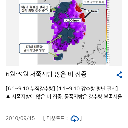
최근(9월 13~14일) 북태평양고기압이 남쪽으로 수축하
고 대륙에서 발원한 건조한 이동성 고기압이 한반도를 통
과하면서, 우리나라는 일사에 의한 가열이 없는 아침에 상
대적으로 선선한 날씨가 나타났다(그림 2). 한편, 우리나
라 북서쪽으로 대륙 기온이 평년보다 높게 유지되어 있고,
낮 동안 복사 가열에 의해 한낮 더위가 지속되면서 일교차
가 커졌다(그림 3). [그림 2] 9월 13일~14일 5km 상층
(500hPa) 평균 고도장(실선, 빨강:2010년, 파랑: 평년)
및 고도편차(음영, 빨강색: 고기압 발달, 파랑색: 저기압
6월~9월 서쪽지방 많은 비 집중
발달)(좌)와 평균 해면기압(실선) 및 해면기압편차(음영)
(우) [그림 3] 최근(9월5일~11일) 주간 동아시아 기온편
[6.1~9.10 누적강수량] [1.1~9.10 강수량 평년 편차]
차 분포도(출처 : NOAA) 문의 : 기후예측과 나현종 02-
▲ 서쪽지방에 많은 비 집중, 동쪽지방은 강수량 부족서울
2181-0481기상청 이(가) 창작한 선선한 아침, 한낮 더
및 경기북부, 강원도 영서북부, 충남서해안과 남부지방의
위 당분간 지속 저작물은 "공공누리" 출처표시-상업적이
지리산 부근, 제주도를 중심으로 크게 3 지역에 1000m
용금지 조건에 따라 이용 할 수 있습니다.
2010/09/15
[ 다운로드 :
]
m 이상의 강수가 집중되어 연 강수량의 200mm 이상