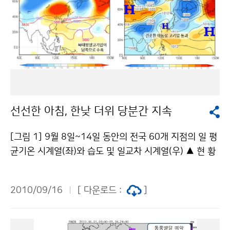
선선한 아침, 한낮 더위 당분간 지속
[그림 1] 9월 8일~14일 동안의 전국 60개 지점의 일 평
균기온 시계열(좌)와 습도 및 일교차 시계열(우) ▲ 현 황
지난 한 주간(9월 8~14일) 전국 60개 지점의 평균 기온
은 23.3℃로 평년보다 2.3℃ 높았고, 특히 최저기온(20.
2010/09/16
[ 다운로드 :
]
3℃)은 평년보다 3.4℃ 높았으나(그림 1, 좌). 기압골의
영향을 받았던 10~12일 이후, 습도는 낮아졌고 일교차
가 점차 커지는 경향을 보이고 있다(그림 1, 우). ▲ 원 인