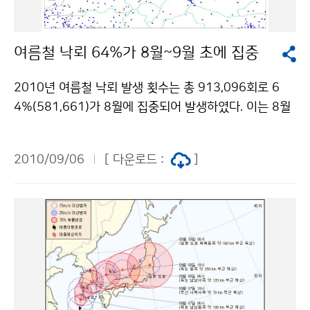
(제주) 2 207.0 장기(포항) 24.4 부산(레) 3 206.5 진달
습한 남서류의 유입과 강한 일사로 인해 폭염 및 열대야가
래밭(제주) 24.1 매물도(통영) 4 184.0 개천(통영) 23.8
많이 발생하여 폭염일수는 10.5일로 평년(8.2일)보다 2.
하태도(목포) 5 183.0 명사(통영)
여름철 낙뢰 64%가 8월~9월 초에 집중
3일 많았으며, 열대야일수는 12.4일로 평년(5.4일)보다
7.0일이 많아 2000년 이래 가장 많았다. *. 열대야 일수
2010년 여름철 낙뢰 발생 횟수는 총 913,096회로 6
는 매분 관측 자료가 적용되는 2000년 이후부터 집계됨.
4%(581,661)가 8월에 집중되어 발생하였다. 이는 8월
▲ 비는 얼마나 내렸을까? 강수량은 710.0㎜로 평년(69
과 9월초 우리나라가 북태평양 고기압의 가장자리에 머
9.7㎜)과 비슷하였으나(평년대비 101.5 %), 강수일수는
물면서 대기가 불안정하여 낙뢰를 발생시키는 구름대가
44.2일로 평년(36.8일)보다 7.4일이 많았다(그림 2). 그
2010/09/06
[ 다운로드 :
]
발달했기 때문으로 분석된다. [그림 1] 2010년 여름철
림 2. (좌) 금년 여름 강수량 평년비 분포도(%)와 (우) 전
월별 낙뢰 발생 횟수 기상청(청장 전병성)은 낙뢰감시를
국 강수량 일변화(mm) 금년 여름동안 1시간 강수량이 3
위하여 전국 24개소에 낙뢰센서를 설치하여 운영 중에
0㎜ 이상인 날은 2.2일(평년 1.4일, 평년 편차 +0.8일)로
있으며, 낙뢰의 위치 및 강도 등의 실시간 관측자료를 기
1973년 이래 세 번째로 많아 집중호우성 강수가 많이 나
상청 홈페이지(http://www.kma.go.kr)를 통해 국민들
타났다. 특히, 8월에는 저기압과 열대저기압(태풍, 열대저
에게 제공하고 있다. 또한, 2007년 11월부터 시행된 낙
압부)의 영향으로 많은 비(374.5mm)가 내렸고, 8월의
뢰문자서비스를 2009년 10월에는 재난관리책임기관 및
강수일수는 18.7일로 평년(12.6일)보다 6.1일 많아 19
유관기관에 확대 제공함으로써 낙뢰 피해를 최소화하고
73년 이래 1위를 기록하였다. ▲ 태풍은 몇 개가 생겨서