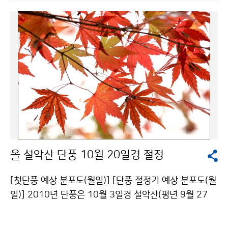
(10~50%)을 초과했다. 반면, 강원도 영동지방을 중심으
로 대부분 동해안 지방은 강수량이 평년에 비해 300~60
0mm 이상(25~50%) 부족했다. ▲ 서해상으로 고온·다
습한 열대공기의 통로 형성, 태풍이 자주 지나가장마가 시
작하기 전에는 동서고압대의 영향을 받아 강수량이 적었
고, 장마기간에는 장마전선이 주로 남해상에 머물러 남부
지방과 제주도는 강수량이 많았으나 중부지방은 강수량
이 적었다. [6월 강수량 평년 편차] [7월 강수량 평년 편
차] [8월 강수량 평년 편차] 8월 이후 일본열도에 중심을
둔 북태평양고기압이 강화되어 정체하면서 서해상과 우
리나라 서쪽지방은 저위도에서 고온·다습한 남서류가 유
올 설악산 단풍 10월 20일경 절정
입되고, 몽골 부근에 평년보다 일찍 대륙고기압이 강하게
발달하여 차고 건조한 북서류가 유입되어 두 기압계 사이
[첫단풍 예상 분포도(월일)] [단풍 절정기 예상 분포도(월
에서 기압골의 통로가 형성되어 서해안과 경기북부, 강원
일)] 2010년 단풍은 10월 3일경 설악산(평년 9월 27
영서 북부지방을 중심으로 많은 비를 내렸다. 또한 태풍과
일)에서 가장 먼저 시작되겠으며, 단풍이 절정을 이루는
열대저압부가 자주 통과하면서, 그 진로의 우측으로 남풍
시기는 설악산에서 10월 20일경, 내장산에서 11월 6일