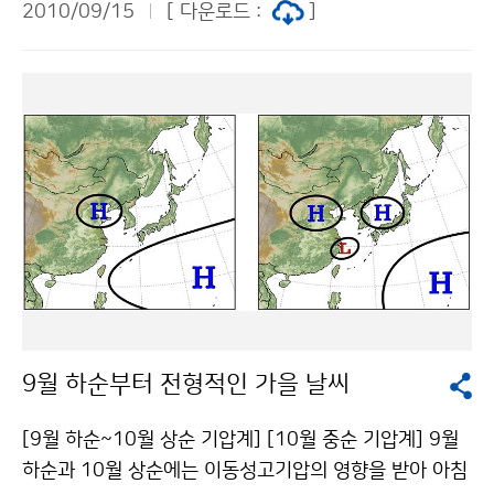
이 강하게 유입된 지리산 부근을 중심으로 남부지방과 제
2010/09/15
[ 다운로드 :
]
경이 될 것으로 전망된다. 전국적으로 첫단풍 시기는 평년
주도에서는 지형적인 영향이 더해져 많은 비가 내렸다. 한
보다 1~11일 정도 늦을 것으로 예상되며, 중부지방에서
편, 강원도 영동지방을 중심으로 동해안지방에서는 북태
는 10월 3~18일, 남부지방에서는 10월 17~30일에 단
평양고기압의 영향으로 상대적으로 동풍류의 발달이 미
풍을 볼 수 있을 것으로 예상된다. 단풍 절정시기도 대부
약하여 강수가 적었다. [우리나라 부근 기압계 모식도] ▲
분 평년보다 늦어 중부지방과 지리산에서 10월 하순경에
서울의 8월 1일~9월 12일 간 강수일수 32일로 관측 이
나타날 것으로 예상되며, 남부지방에서는 11월 상순경에
래 최고 서울의 8월 1일부터 9월 12일까지의 강수일수
나타날 것으로 전망된다. 다가올 10월에는 이동성고기압
는 기상관측 이래 최대인 32일을 기록하였고, 누적강수량
의 영향으로 맑은 날이 많아 일조량이 풍부하고, 일교차가
은 951.7mm로 3위에 해당된다. [서울 8월 1일 ~ 9월
클 것으로 예상됨에 따라 색이 고운 단풍을 기대할 수 있
12일 누적 강수일수와 누적강수량 순위] 순위 강수일수
을 것으로 전망된다. 첫단풍과 절정기의 기준은 산 전체
년도 순위 누적강수량 년도 1 32일 2010 1 1318.6m
높이로 보았을 때 정상에서부터 2할 가량 물들었을 때를
m 1998 2 31일 1936 2 968.1mm
첫단풍, 8할 가량 단풍이 들었을 때를 단풍 절정기라고 한
9월 하순부터 전형적인 가을 날씨
다. 단풍의 색깔은 단풍잎 속의 색소와 관련이 있으며, 기
온이 떨어지면서 단풍잎 속 엽록소가 분해되어 노란 색소
[9월 하순~10월 상순 기압계] [10월 중순 기압계] 9월
인 카로티노이드(Carotenoid) 색소가 드러나게 되면 노
하순과 10월 상순에는 이동성고기압의 영향을 받아 아침
란색 단풍으로, 광합성 산물인 단풍잎 속의 당분으로부터