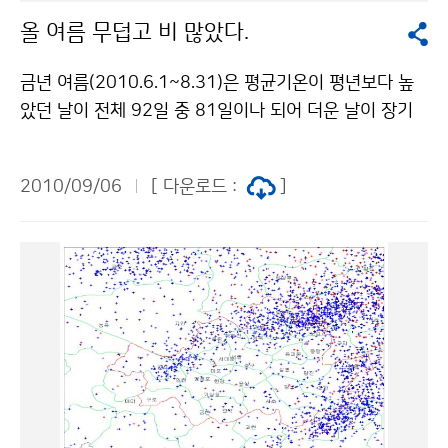
평양 부근의 해수면 온도가 28~29℃ 내외로 높았으나,
상청 이(가) 창작한 기후변화, 항공산업발전의 기회로...
올 여름 무덥고 비 많았다.
비슷한 경로를 지났던 7호 태풍 ‘곤파스’가 북상하면서 아
저작물은 "공공누리" 출처표시-상업적이용금지 조건에
래층의 차가운 해수와 섞이면서 열용량(해수면 10m 아
따라 이용 할 수 있습니다.
금년 여름(2010.6.1~8.31)은 평균기온이 평년보다 높
래까지 해수가 가지고 있는 열의 용량으로 높을 수록 태풍
았던 날이 전체 92일 중 81일이나 되어 더운 날이 장기
에 에너지 공급이 많아 대형태풍으로 발달하게 된다)이
간 지속되었고 특히 열대야와 폭염이 많았다. 강수량은 평
낮았고, 우리나라 부근에 찬 공기가 위치하면서 중형 이상
년 수준이었으나 대기불안정에 의한 잦은 강수와 장마전
의 태풍으로 발달하지 못했다. 태풍이 느리게 남해상으로
2010/09/06
[ 다운로드 :
]
선 및 태풍으로 인한 강수 등 비오는 날이 많았다. 기상청
이동하면서, 제주도 산간과 경상남북도 지방으로 강수가
은 무덥고 비가 많았던 금년 여름이 평년에 비해 얼마나
집중되어 250mm 이상의 많은 비가 내렸으나, 소형태풍
다른지, 그 원인이 무엇인지 분석해 보았다. ▲ 금년 여름
으로 강풍반경이 작아 바람은 강하지 않았다. 이번 태풍은
얼마나 무더웠을까?금년 여름 평균기온은 24.8℃로 평년
느리게 북상하면서 우리나라에 영향을 준 시간이 길어지
(23.5℃)보다 1.3℃ 높았고(1973년 이래 최고 2위), 최
면서 강수량이 상대적으로 많았다. 한편, 태풍 크기가 작
고기온은 29.4℃로 평년(28.2℃)보다 1.2℃ 높았으며(1
았고, 태풍 진행 방향의 왼쪽에 놓인 중부지방과 남부서쪽
973년 이래 최고 2위), 최저기온은 21.1℃로 평년(19.
지방은 강수량이 비교적 적었다. * 태풍 ‘말로’에 의한 기
6℃)보다 1.5℃ 높아 1973년 이래 가장 높은 기온을 기
록(9월 6일 ~ 9월 7일 16시) 순위 누적강수량(mm) 순
록하였다(그림1). 그림 1. (좌) 전국 평균기온 일변화 (℃)
간최대풍속(m/s) 1 243.5 윗세오름(제주) 27.2 지귀도
와 (우) 금년 여름 평균기온 평년 편차도(℃) 또한 고온다