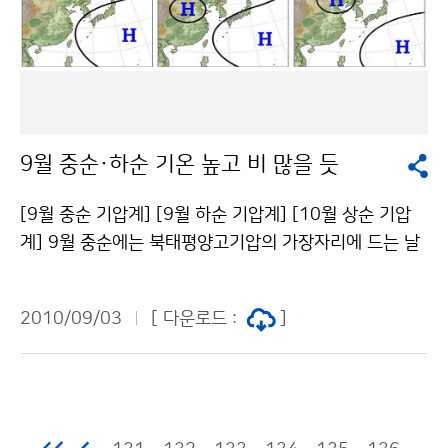
안, 전라남도 남해안은 30~80mm이다. 4일(토)과 5일
기압이 상대적으로 차고 건조한 공기를 끌어들이며 형성
보에 더욱 유의하고, 태풍의 피해를 입지 않도록 사전 대
(일)은 낮 기온이 많이 올라 무더운 날씨를 보이겠으니, 건
된 정체전선으로 고기압의 성질차이에 의한 장마전선과
비를 철저하게 해야 하겠다. 제 9호 태풍 ‘말로(MALO
강관리에 유의해야 하겠다. 4일(토)과 5일(일)은 해상에
구별된다. ※ 장마기간 및 장마 전 후 강수량 구분 장마기
U)’는 마카오에서 제출한 이름으로 구슬을 의미한다. 문의
서 짙은 안개가 끼는 곳이 있겠으니, 항해하거나 조업하는
간(일수) 강수량(㎜) 장마 전 장 마 장마 후 여름철 중부 0
: 국가태풍센터 064-801-0231 기상청 이(가) 창작한
선박들의 주의가 필요하다. 3일(금) 현재 오키나와 남서
6.26~07.28(33) 56.5 229.2 400.8
제 9호 태풍 말로(MALOU) 발생, 우리나라 영향권 들어
쪽해상에서 발생한 제9호 태풍(TS) “MALOU(말로)”는
저작물은 "공공누리" 출처표시-상업적이용금지 조건에
9월 중순·하순 기온 높고 비 많을 듯
따뜻한 해역을 지나면서 많은 수증기를 공급받아 발달할
따라 이용 할 수 있습니다.
가능성이 있으며, 북태평양고기압의 확장과 수축 정도에
[9월 중순 기압계] [9월 하순 기압계] [10월 상순 기압
따라 이동경로가 다소 유동적이므로, 앞으로 발표되는 기
계] 9월 중순에는 북태평양고기압의 가장자리에 드는 날
상정보에 유의해야 하겠다. 문의 : 131기상콜센터기상청
이 많겠으며 평년보다 기온이 높겠다. 대기불안정에 의해
이(가) 창작한 토요일 무더위, 일요일은 흐리고 비 저작물
지역에 따라 많은 비가 내리겠으며 강수량은 평년보다 많
은 "공공누리" 출처표시-상업적이용금지 조건에 따라 이
2010/09/03
[ 다운로드 :
]
겠다. 9월 하순에는 중국 내륙에서 접근하는 이동성고기
용 할 수 있습니다.
압의 영향을 받아 평년보다 기온이 높겠다. 기압골의 영향
으로 강수량은 평년보다 많겠으나 지역차가 크겠다. 10월
상순에는 이동성고기압의 영향을 주로 받겠다. 기온은 평
년과 비슷하겠으나 일교차가 큰 날이 많겠으며 남쪽을 지