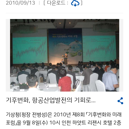
성되면 붉은 단풍으로, 타닌(Tannin)성 물질이 산화·중
2010/09/13
[ 다운로드 :
]
기온과 강수량은 평년과 비슷하겠으며, 강수량의 지역차
합되어 축적되면 갈색 단풍이 나타나게 된다. 산이름 해발
가 크겠다. 10월 중순에는 이동성고기압이 동서고압대를
관측소 평년값 2009년도 2010년도 예상 고도 (m) 첫단
형성하면서 맑은 날이 많겠고, 고온현상이 나타날 때가 있
풍 절정기 첫단풍 절정기 첫단풍 절정기 금강산 1,638
겠다. 기온은 평년보다 높겠으며, 남쪽을 지나는 기압골의
장 전
영향으로 강수량은 평년보다 많겠다. 평 균 기 온 강 수
량 9월 하순 평년(12~22℃)과 비슷하겠음 평년(22~66
㎜)과 비슷하겠음 10월 상순 평년(10~21℃)과 비슷하겠
음 평년(11~42㎜)과 비슷하겠음 10월 중순 평년(8~1
9℃)보다 높겠음 평년(11~40㎜)보다 많겠음 한편, 최근
1개월(8.11～9.9) 전국의 평균기온은 26.1℃로 평년보
다 2.1℃ 높았으며, 평균 최고기온, 평균 최저기온은 30.
2℃, 23.2℃로 평년보다 각각 1.5℃, 3.0℃ 높았다.최근
기후변화, 항공산업발전의 기회로...
1개월의 평균기온, 최저기온은 1973년 이래 최고 1위를
기록하였으며, 열대야일수도 2000년 이래 최고 1위를
기상청(청장 전병성)은 2010년 제8회 「기후변화와 미래
기록하였다. 평균 강수량은 411.6㎜로 평년보다 많았으
포럼」을 9월 8일(수) 10시 인천 하얏트 리젠시 호텔 2층
며(평년대비 169.0%), 강수일수는 19.4일로 평년보다