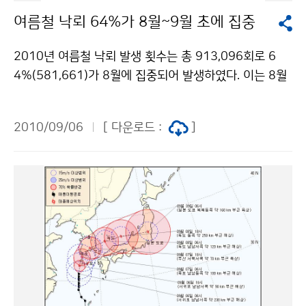
많이 발생하여 폭염일수는 10.5일로 평년(8.2일)보다 2.
하태도(목포) 5 183.0 명사(통영)
여름철 낙뢰 64%가 8월~9월 초에 집중
3일 많았으며, 열대야일수는 12.4일로 평년(5.4일)보다
7.0일이 많아 2000년 이래 가장 많았다. *. 열대야 일수
2010년 여름철 낙뢰 발생 횟수는 총 913,096회로 6
는 매분 관측 자료가 적용되는 2000년 이후부터 집계됨.
4%(581,661)가 8월에 집중되어 발생하였다. 이는 8월
▲ 비는 얼마나 내렸을까? 강수량은 710.0㎜로 평년(69
과 9월초 우리나라가 북태평양 고기압의 가장자리에 머
9.7㎜)과 비슷하였으나(평년대비 101.5 %), 강수일수는
물면서 대기가 불안정하여 낙뢰를 발생시키는 구름대가
44.2일로 평년(36.8일)보다 7.4일이 많았다(그림 2). 그
2010/09/06
[ 다운로드 :
]
발달했기 때문으로 분석된다. [그림 1] 2010년 여름철
림 2. (좌) 금년 여름 강수량 평년비 분포도(%)와 (우) 전
월별 낙뢰 발생 횟수 기상청(청장 전병성)은 낙뢰감시를
국 강수량 일변화(mm) 금년 여름동안 1시간 강수량이 3
위하여 전국 24개소에 낙뢰센서를 설치하여 운영 중에
0㎜ 이상인 날은 2.2일(평년 1.4일, 평년 편차 +0.8일)로
있으며, 낙뢰의 위치 및 강도 등의 실시간 관측자료를 기
1973년 이래 세 번째로 많아 집중호우성 강수가 많이 나
상청 홈페이지(http://www.kma.go.kr)를 통해 국민들
타났다. 특히, 8월에는 저기압과 열대저기압(태풍, 열대저
에게 제공하고 있다. 또한, 2007년 11월부터 시행된 낙
압부)의 영향으로 많은 비(374.5mm)가 내렸고, 8월의
뢰문자서비스를 2009년 10월에는 재난관리책임기관 및
강수일수는 18.7일로 평년(12.6일)보다 6.1일 많아 19
유관기관에 확대 제공함으로써 낙뢰 피해를 최소화하고
73년 이래 1위를 기록하였다. ▲ 태풍은 몇 개가 생겨서
자 노력하고 있다. 무엇보다 피해를 최소화하기 위해서는
우리나라에는 얼마나 영향을 주었나?금년 여름동안 태풍
안전수칙에 따른 철저한 대비가 필요하다. 2010년 9월