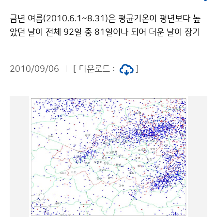
저작물은 "공공누리" 출처표시-상업적이용금지 조건에
래층의 차가운 해수와 섞이면서 열용량(해수면 10m 아
따라 이용 할 수 있습니다.
금년 여름(2010.6.1~8.31)은 평균기온이 평년보다 높
래까지 해수가 가지고 있는 열의 용량으로 높을 수록 태풍
았던 날이 전체 92일 중 81일이나 되어 더운 날이 장기
에 에너지 공급이 많아 대형태풍으로 발달하게 된다)이
간 지속되었고 특히 열대야와 폭염이 많았다. 강수량은 평
낮았고, 우리나라 부근에 찬 공기가 위치하면서 중형 이상
년 수준이었으나 대기불안정에 의한 잦은 강수와 장마전
의 태풍으로 발달하지 못했다. 태풍이 느리게 남해상으로
2010/09/06
[ 다운로드 :
]
선 및 태풍으로 인한 강수 등 비오는 날이 많았다. 기상청
이동하면서, 제주도 산간과 경상남북도 지방으로 강수가
은 무덥고 비가 많았던 금년 여름이 평년에 비해 얼마나
집중되어 250mm 이상의 많은 비가 내렸으나, 소형태풍
다른지, 그 원인이 무엇인지 분석해 보았다. ▲ 금년 여름
으로 강풍반경이 작아 바람은 강하지 않았다. 이번 태풍은
얼마나 무더웠을까?금년 여름 평균기온은 24.8℃로 평년
느리게 북상하면서 우리나라에 영향을 준 시간이 길어지
(23.5℃)보다 1.3℃ 높았고(1973년 이래 최고 2위), 최
면서 강수량이 상대적으로 많았다. 한편, 태풍 크기가 작
고기온은 29.4℃로 평년(28.2℃)보다 1.2℃ 높았으며(1
았고, 태풍 진행 방향의 왼쪽에 놓인 중부지방과 남부서쪽
973년 이래 최고 2위), 최저기온은 21.1℃로 평년(19.
지방은 강수량이 비교적 적었다. * 태풍 ‘말로’에 의한 기
6℃)보다 1.5℃ 높아 1973년 이래 가장 높은 기온을 기
록(9월 6일 ~ 9월 7일 16시) 순위 누적강수량(mm) 순
록하였다(그림1). 그림 1. (좌) 전국 평균기온 일변화 (℃)
간최대풍속(m/s) 1 243.5 윗세오름(제주) 27.2 지귀도
와 (우) 금년 여름 평균기온 평년 편차도(℃) 또한 고온다
(제주) 2 207.0 장기(포항) 24.4 부산(레) 3 206.5 진달
습한 남서류의 유입과 강한 일사로 인해 폭염 및 열대야가
래밭(제주) 24.1 매물도(통영) 4 184.0 개천(통영) 23.8