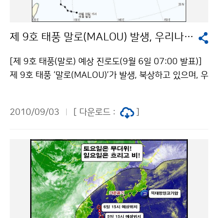
은 7개 발생(평년 11.3개)하여 그 중 2개(평년 2.6개)가
5일 서울 노원구 불암산 등산객 15명이 중·경상을 입고,
우리나라에 영향을 주었다. 6월과 7월에는 태풍 발생구역
마포구 풍력 발전실이 화재로 4천여만원의 재산 피해가
과 필리핀 인근 해상으로 북태평양고기압이 확장하면서
제 9호 태풍 말로(MALOU) 발생, 우리나라 영향권 들어
발생하는 등 최근 국지성 호우가 잦아지면서 낙뢰로 인한
태풍의 발생이 적었으나, 8월 들어 북태평양고기압의 축
피해가 빈발하고 있다. [그림 2] 2010년 9월 5일 사고
이 북편하면서 5개의 태풍이 발생하여 2개가 우리나라에
[제 9호 태풍(말로) 예상 진로도(9월 6일 07:00 발표)]
당시 서울 및 주변지역 낙뢰 발생 분포 [그림 3] 2010년
영향을 주었다(그림 3). 그림 3. 2010년 6,7,8월 및 여름
제 9호 태풍 ‘말로(MALOU)’가 발생, 북상하고 있으며, 우
9월 5일 서울시 구별 낙뢰 발생 횟수 문의 기상레이더센
철의 500hPa 평년 고도장(실선, 검정:2010년 파랑: 평
리나라는 태풍의 직접적인 영향권에 들 것으로 예상된다.
터 함동주 02-2181-0864기상청 이(가) 창작한 여름철
년)과 고도편차(음영, 붉은색: 고기압 발달, 파랑색: 저기
3일(금) 오후 3시 일본 오키나와 남동쪽 약 470㎞ 부근
낙뢰 64%가 8월~9월 초에 집중 저작물은 "공공누리" 출
2010/09/03
[ 다운로드 :
]
압 발달) 및 태풍발생 지점 ※ 태풍 발생 현황(2010년 8
해상에서 발생한 ‘말로’는 6일(월) 오전 9시 현재 서귀포
처표시-상업적이용금지 조건에 따라 이용 할 수 있습니
월 31일까지) ▲ 기온이 높았던 원인은 뭘까?6월에 중국
남남서쪽 210km 부근 해상에서 매우 느리게 북진중이
다.
으로부터 우리나라로 이동해 온 건조한 성질의 이동성 고
다.(강도:약, 크기:소형) 중심기압이 994hPa, 최대풍속이
기압이 동서고압대를 형성하였고, 낮 동안 강한 일사에 의
초속 21m, 강도가 ‘약’인 소형 태풍 ‘말로’는 6일(월) 오
해 지표가 급격히 가열되어 최고기온이 30℃가 넘는 고온
후 6시경 서귀포 남남서쪽 약 90㎞ 부근 해상을 지나고
현상이 자주 발생하였다(그림 4. 좌). 7~8월에는 북태평
북상하여 남해안을 거쳐 8일(수) 오전 6시경 독도 남남서
양고기압이 북쪽으로 확장하면서 가장자리를 따라 중국
쪽 약 120㎞ 부근 해상을 통과하며 우리나라를 빠져나갈
남부로부터 고온다습한 남서기류가 유입되어 열대야가
것으로 예상되나, 북태평양고기압의 확장과 수축에 따라