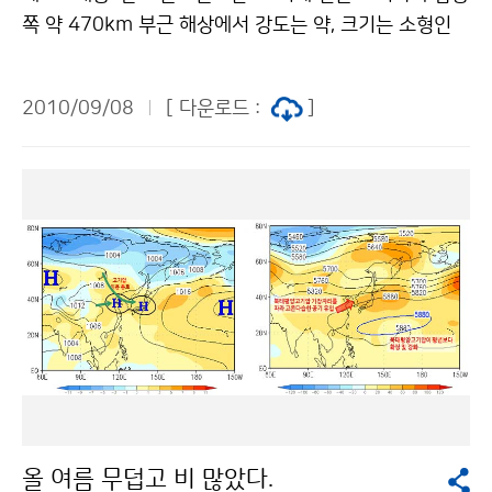
책을 지원하기 위해 정확한 예측방안을 마련하는 등 기후
쪽 약 470km 부근 해상에서 강도는 약, 크기는 소형인
변화에 대비해야 한다고 강조했다. 변순철 교수는 항공수
태풍으로 발생하여 아래 그림과 같은 진로를 따라 느리게
송 증가에 따른 이산화탄소(CO₂) 배출 증가를 우려하면
북상해 대한해협을 통과했다. 이 태풍은 북위 28도까지는
서, 대책으로 항공기 구조 개선, 효율적인 운항경로 선택,
2010/09/08
[ 다운로드 :
]
시속 15~34km의 속도로 북상하다가 9월 5일(일) 오후
연료효율 향상 등의 방안을 제시했다. 또한 항공기사고와
이후에는, 평균 시속 12km 내외로 속도가 느려졌으며, 9
위험기상의 연관관계를 강조하며 기후변화가 더욱 가속
월 6일(월) 오후에 서귀포 남쪽해상에서 전향한 후에도
화됨에 따라 윈드시어 및 마이크로버스트 등 위험기상 상
남해상을 따라 시속 15~20km의 느린 속도로 이동하였
태의 신속한 정보전달과 선진 항행시스템 구축, 새로운 항
다. 이렇게 태풍이 느리게 이동한 원인은 일본 동쪽 해상
공기술 적용 등 국제적인 협조체제와 파트너십 구축이 필
의 북태평양고기압이 느리게 수축하고, 중국내륙에 찬 대
요하다고 역설하였다. 이번 포럼은 기후변화에 따른 기상
륙고기압이 위치하면서 태풍의 북상을 저지하였기 때문
정보의 중요성과 항공산업의 발전방향을 모색해 보는 계
이다. 우리나라는 9월 5일(일) 밤에 제주도 남쪽 먼바다
기가 되었다. 세계와의 치열한 경쟁에서 우리나라 항공산
부터 태풍 영향권에 들어, 6일(월) 새벽에는 제주도, 낮부
업이 더욱 발전하고 기후변화라는 환경변화에 효과적으
터는 남해안을 포함한 남부지방이 영향을 받았으나, 7일
로 대처해 나감으로써 새로운 성장 동력이 창출될 것으로
(화) 낮부터 점차 영향권에서 벗어났다. 한편, 태풍은 서태
기대된다. 문의 : 항공기상청 백종호 032-740-2803 기
평양 부근의 해수면 온도가 28~29℃ 내외로 높았으나,
상청 이(가) 창작한 기후변화, 항공산업발전의 기회로...
올 여름 무덥고 비 많았다.
비슷한 경로를 지났던 7호 태풍 ‘곤파스’가 북상하면서 아