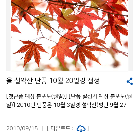
0mm 이상(25~50%) 부족했다. ▲ 서해상으로 고온·다
습한 열대공기의 통로 형성, 태풍이 자주 지나가장마가 시
작하기 전에는 동서고압대의 영향을 받아 강수량이 적었
고, 장마기간에는 장마전선이 주로 남해상에 머물러 남부
지방과 제주도는 강수량이 많았으나 중부지방은 강수량
이 적었다. [6월 강수량 평년 편차] [7월 강수량 평년 편
차] [8월 강수량 평년 편차] 8월 이후 일본열도에 중심을
둔 북태평양고기압이 강화되어 정체하면서 서해상과 우
리나라 서쪽지방은 저위도에서 고온·다습한 남서류가 유
올 설악산 단풍 10월 20일경 절정
입되고, 몽골 부근에 평년보다 일찍 대륙고기압이 강하게
발달하여 차고 건조한 북서류가 유입되어 두 기압계 사이
[첫단풍 예상 분포도(월일)] [단풍 절정기 예상 분포도(월
에서 기압골의 통로가 형성되어 서해안과 경기북부, 강원
일)] 2010년 단풍은 10월 3일경 설악산(평년 9월 27
영서 북부지방을 중심으로 많은 비를 내렸다. 또한 태풍과
일)에서 가장 먼저 시작되겠으며, 단풍이 절정을 이루는
열대저압부가 자주 통과하면서, 그 진로의 우측으로 남풍
시기는 설악산에서 10월 20일경, 내장산에서 11월 6일
이 강하게 유입된 지리산 부근을 중심으로 남부지방과 제
2010/09/15
[ 다운로드 :
]
경이 될 것으로 전망된다. 전국적으로 첫단풍 시기는 평년
주도에서는 지형적인 영향이 더해져 많은 비가 내렸다. 한