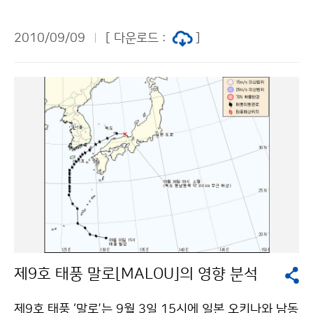
볼룸 대회의실에서 개최하였다. 이번 포럼은 지구온난화
7.2일 많았다. 강수일수는 1973년 이래 최고 1위를 기록
에 따른 기후변화가 항공산업에 미치는 영향을 조명해 보
하였다. 문의: 기후예측과 김지영 02-2181-0474기상
2010/09/09
[ 다운로드 :
]
고 기상과 기후변화에 관심과 공감대를 형성하여 항공산
청 이(가) 창작한 9월 하순부터 전형적인 가을 날씨 저작
업이 보다 효과적으로 기후변화에 대응할 수 있는 기반을
물은 "공공누리" 출처표시-상업적이용금지 조건에 따라
만들어 항공운항의 안전성과 경제성 제고에 기여하고자
이용 할 수 있습니다.
“기후변화, 항공산업발전의 기회로...”라는 주제로 열렸다.
포럼에는 인천공항 상주 기관장 및 항공사 대표, 항공 관
련 학·관·연 전문가 등 100여 명이 참석하였다. 전병성
기상청장의 환영사와 이영근 인천국제공항공사 부사장의
축사에 이어, 포럼 의장인 허희영 한국항공대학교 항공경
영대학장의 주재로 박정규 기상청 기후과학국장과 변순
철 한국항공대학교 항공안전기술원 교수의 주제발표, 토
의 등의 순으로 진행되었다. 박정규 기상청 기후과학국장
은 기후변화 문제가 세계적으로 초미의 관심사로 대두되
제9호 태풍 말로[MALOU]의 영향 분석
면서 기후변화와 지구온난화에 대해 정확한 이해를 바탕
으로 범정부적인 대응이 필요하며, 다양한 분야의 적응대
제9호 태풍 ‘말로’는 9월 3일 15시에 일본 오키나와 남동