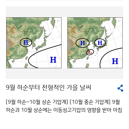
보다 1~11일 정도 늦을 것으로 예상되며, 중부지방에서
편, 강원도 영동지방을 중심으로 동해안지방에서는 북태
는 10월 3~18일, 남부지방에서는 10월 17~30일에 단
평양고기압의 영향으로 상대적으로 동풍류의 발달이 미
풍을 볼 수 있을 것으로 예상된다. 단풍 절정시기도 대부
약하여 강수가 적었다. [우리나라 부근 기압계 모식도] ▲
분 평년보다 늦어 중부지방과 지리산에서 10월 하순경에
서울의 8월 1일~9월 12일 간 강수일수 32일로 관측 이
나타날 것으로 예상되며, 남부지방에서는 11월 상순경에
래 최고 서울의 8월 1일부터 9월 12일까지의 강수일수
나타날 것으로 전망된다. 다가올 10월에는 이동성고기압
는 기상관측 이래 최대인 32일을 기록하였고, 누적강수량
의 영향으로 맑은 날이 많아 일조량이 풍부하고, 일교차가
은 951.7mm로 3위에 해당된다. [서울 8월 1일 ~ 9월
클 것으로 예상됨에 따라 색이 고운 단풍을 기대할 수 있
12일 누적 강수일수와 누적강수량 순위] 순위 강수일수
을 것으로 전망된다. 첫단풍과 절정기의 기준은 산 전체
년도 순위 누적강수량 년도 1 32일 2010 1 1318.6m
높이로 보았을 때 정상에서부터 2할 가량 물들었을 때를
m 1998 2 31일 1936 2 968.1mm
첫단풍, 8할 가량 단풍이 들었을 때를 단풍 절정기라고 한
9월 하순부터 전형적인 가을 날씨
다. 단풍의 색깔은 단풍잎 속의 색소와 관련이 있으며, 기
온이 떨어지면서 단풍잎 속 엽록소가 분해되어 노란 색소
[9월 하순~10월 상순 기압계] [10월 중순 기압계] 9월
인 카로티노이드(Carotenoid) 색소가 드러나게 되면 노
하순과 10월 상순에는 이동성고기압의 영향을 받아 아침
란색 단풍으로, 광합성 산물인 단풍잎 속의 당분으로부터
과 저녁으로 선선하겠고, 낮 동안에는 일사의 영향으로 기
화학반응을 거쳐 안토시아닌(Anthocyanin) 색소가 생
온이 상승함에 따라 일교차가 크게 나타나는 날이 많겠다.