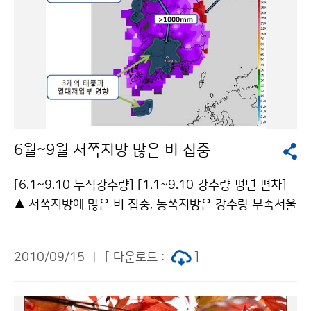
6월~9월 서쪽지방 많은 비 집중
[6.1~9.10 누적강수량] [1.1~9.10 강수량 평년 편차]
▲ 서쪽지방에 많은 비 집중, 동쪽지방은 강수량 부족서울
및 경기북부, 강원도 영서북부, 충남서해안과 남부지방의
지리산 부근, 제주도를 중심으로 크게 3 지역에 1000m
2010/09/15
[ 다운로드 :
]
m 이상의 강수가 집중되어 연 강수량의 200mm 이상
(10~50%)을 초과했다. 반면, 강원도 영동지방을 중심으
로 대부분 동해안 지방은 강수량이 평년에 비해 300~60