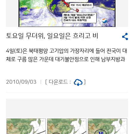
자주 발생하였고, 한낮의 복사 가열에 의하여 최고기온이
‘말로’의 진로와 이동속도가 매우 유동적이니 앞으로 발표
더욱 높아져 폭염도 자주 발생하였다(그림 4. 우). 그림 4.
되는 기상정보에 계속 유의해야 하겠다. 특히, 태풍 ‘말
(좌) 6월 평균 해면기압(실선) 및 해면기압편차(음영)과
로’는 지난 8월 10일 남해안 지방에 많은 비와 강한 바람
(우) 7~8월 500hPa 평균 고도장(실선, 검정: 2010년,
으로 피해를 준 제4호 태풍 ‘뎬무’와 유사한 이동경로가
토요일 무더위, 일요일은 흐리고 비
파랑: 평년) 및 편차장(음영, 붉은색: 고기압 발달, 파랑색:
예상되므로 비 · 바람 및 폭풍해일 등에 피해가 없도록 각
저기압 발달) ▲ 금년 여름의 장마 시작과 종료 시기는 언
별한 주의가 요구된다. 6일(월) 현재, 태풍의 영향으로 전
4일(토)은 북태평양 고기압의 가장자리에 들어 전국이 대
제일까?금년 여름 장마전선은 5월 6일 중국남부에서 형
국이 흐리고 비가 내리고 있다. 제주도 부근에 바람이 강
체로 구름 많은 가운데 대기불안정으로 인해 남부지방과
성되어 남해상에 머무르다가 점차 북상하면서 제주는 6
해지고 있으며, 시간당 20mm 내외의 강한 비가 내리는
내륙지방을 중심으로 오후나 저녁에 산발적으로 소나기
월 17일, 남부지방은 18일에 영향을 끼치기 시작하였으
곳이 있다 태풍 이동진로가 유동적이고 강수량의 지역 차
가 내리는 곳이 있을 것으로 예상된다. 5일(일)은 3일(금)
며, 이후 제주도 남쪽해상에 위치하다가 다시 북상하여 2
가 매우 크겠으나, 내일까지 제주도와 남해안, 지리산부근
2010/09/03
[ 다운로드 :
]
현재 오키나와 남서쪽해상에서 발생한 제9호 태풍(TS)
6일 중부지방에 장마가 시작되었다. 장마전선은 장마기간
및 동해안지방에는 강풍과 함께 250mm 이상의 매우 많
“MALOU(말로)”의 전면에서 만들어진 수렴대의 영향으
동안 주로 남해안에 머물렀으며, 7월 18일 이후 만주까지
은 비가 오는 곳이 있겠으니, 비와 바람에 의한 피해가 없
로 새벽에 제주도지방을 시작으로 낮에는 전국으로 비가
북상하였다가 다시 남하하며 영향을 끼쳤고, 7월 28일에
도록 철저히 대비해야 하겠다. 또한 ‘말로’는 7일(화) 오전
확대될 것으로 예상된다. 4일 00시부터 5일 24시까지의
중국남부에서 형성되어 동진해 온 정체전선에 의해 전국
엔 강도가 ‘중’인 태풍으로 발달할 것으로 전망돼 피해가
예상 강수량은 서울.경기도, 강원도, 충청남북도, 전라남
적으로 비가 온 후 종료되었다. 이후, 8월 6~7일에도 정
우려된다. 제 7호 태풍 ‘곤파스’의 사례처럼 소형 태풍이
북도, 경상남북도이 10~40mm, 제주도, 경상남도 남해
체전선에 의한 비가 왔으나, 이 비는 만주에서 형성된 저
라도 큰 피해를 줄 수 있으므로, 앞으로 발표하는 태풍 정