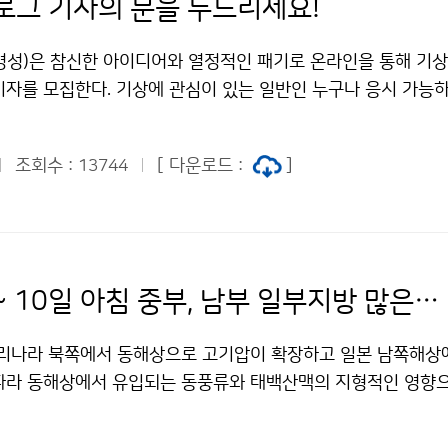
로그 기자의 문을 두드리세요!
병성)은 참신한 아이디어와 열정적인 패기로 온라인을 통해 기
기자를 모집한다. 기상에 관심이 있는 일반인 누구나 응시 가능하
인 사람, 글쓰기를 좋아하는 사람, 개인 블로그 카페 등 운영 
제작 등이 가능한 사람이면 활동하는데 많은 도움이 될 수 있다.
조회수 :
[ 다운로드 :
]
13744
블로그기자로 위촉되면 6개월 간 현장탐방, 각종 행사참석, 인터
국민의 눈높이에서 글·사진·영상물 등 온라인콘텐츠를 제작하고
여 활동보고 및 홍보 아이디어 제안 등의 활동을 하게 된다. 접
일부터 3월 18일이며, 제출서류는 기상청 홈페이지 알림판의 지
roh9808@korea.kr) 및 우편으로 접수하면 된다. 서류심사
9일 저녁 ~ 10일 아침 중부, 남부 일부지방 많은 눈
 3월 22일 기상청 홈페이지 및 기상청 대표블로그(http://blo
kylove) 를 통해 공지한다. 여러분의 소중한 경험과 열정을 기상청
 우리나라 북쪽에서 동해상으로 고기압이 확장하고 일본 남쪽해상
? 문의 : 대변인실 노경숙 2181-0359기상청 이(가) 창작한
따라 동해상에서 유입되는 동풍류와 태백산맥의 지형적인 영향
을 두드리세요! 저작물은 "공공누리" 출처표시-상업적이용금지 
 강원도 영동과 산지 및 경북북동산지에서는 흐리고 눈 또는 비
있습니다.
지 계속해서 많은 눈이 쌓이겠다. 그 밖의 지방은 9일부터 10일