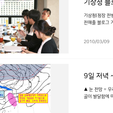
기상청 블
기상청(청장 전
전해줄 블로그 
활동적이고 적극적
진촬영, 동영상 
2010/03/09
은 10명이며, 
재활동을 통해 
인 회의에 참석하
010년 3월 6
받아 이메일(ks
합격자를 2010년
net/kma_s
▲ 눈 전망 =
지 않으시겠습니까
골이 발달함에 
로그 기자의 문
보가 발효 중인
라 이용 할 수 
있으며, 10일까