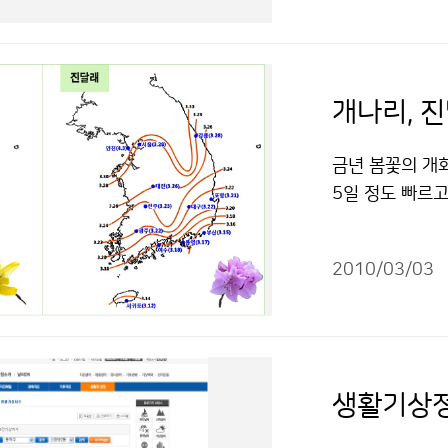
영향을 받아 남해
년(-1~10℃)
음 평년(14~4
비슷하겠음 한편,
개나리, 진
저기온은 -1.8℃
날과 일 최저기온이
금년 봄꽃의 개화
다. 특히, 2월 
5일 정도 빠르고
을 기록했다.(2월 
포를 시작으로 남
·2004년 5.7
일～4월 1일, 
년 이래 세 번째로
2010/03/03
일반적으로 개나리
90년 110.7㎜
동해안 지역은 3
이 내린날은 5.
산간지방은 4월 
(가) 창작한 3
주일 정도 소요되
출처표시-상업적
이를 것으로 전
생활기상정
태(살아있으나 
하고, 내생휴면