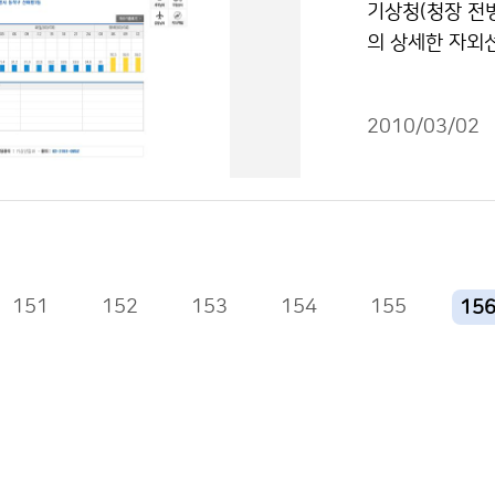
기상청(청장 전
같은 봄꽃의 개화
의 상세한 자외선
이 평년에 비해 
를 통해 새롭게
【 2010년 주
노출된다. 봄철
(평년차) 2009년
2010/03/02
낮아진 피부는 쉽
(+5) 3.12 3.2
외선지수를 제공하
2) 여수 3.17 3.
의 복사량을 지수
(0) 3.17 3.19
자외선 지수는 
전주 3.19 3.28(
특히 부모들에게
22 3.27(-5) 3
제시해 준다. 또
151
152
153
154
3.24 3.27(-3)
155
15
발병을 예방하기
여야 한다. 기
식중독지수를 제
화 한 것으로 총
음식점 및 단체
에 예방하며, 