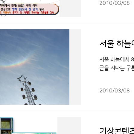
2010/03/08
남쪽해상에서 서
부터 약하게 산
낮 동안은 강수
분포로 눈이 쌓이
기가 접근하면서
서울 하늘
서 국지적으로 
있겠다. ▲ 기
서울 하늘에서 8
온이 점차 낮아져
근을 지나는 구
8~9도) 보다
높은 구름인 권운
11일 아침까지
물방울에 의한 
더욱 춥게 느껴
2010/03/08
에 따라 색채가 
오르면서 12일 
아 들어가는 현
] 날짜 9일(화) 
따라서 서로 더해
3 0.1 낮 최고기
이(가) 창작한
창작한 9일 저녁
건에 따라 이용 
기상콘텐츠
시-상업적이용금