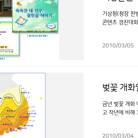
기상청(청장 전
콘텐츠 경진대회」
기후에 대한 국
츠이다. 응모분
2010/03/05
C 등)와 교육·
민국 국민이면 누
까지이며, 기상
도, 활용성, 창
월)를 거쳐 분야
다. 분야별 최우
게 200만원, 
금년 벚꽃 개화
상금이 각각 주
고 작년에 비해 
실 조진호 218
부 및 영남 동해
물은 "공공누리
륙 및 산간지방은
2010/03/04