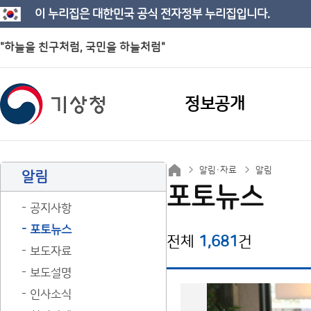
이 누리집은 대한민국 공식 전자정부 누리집입니다.
"하늘을 친구처럼, 국민을 하늘처럼"
정보공개
알림·자료
알림
알림
포토뉴스
공지사항
포토뉴스
전체
1,681
건
보도자료
보도설명
인사소식