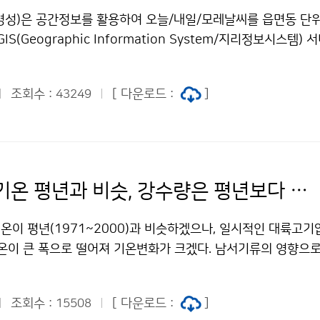
“+”는 늦음을 나타냄 문의 : 기후예측과 임재철 2181-0479
저기온은 -1.8℃로 평년보다 각각 1.7℃, 1.0℃, 2.2℃가 높았
병성)은 공간정보를 활용하여 오늘/내일/모레날씨를 읍면동 단
(최심 신적설 합계) 평균은 평년보다 7.4cm가 많은 17.4cm로,
IS(Geographic Information System/지리정보시스템)
았다(1위 1995년 18.1cm, 2위 1986년 17.7cm). 평균 강
(수)부터 기상청 홈페이지를 통해 제공한다. 동네예보 GIS서비스
 47.7mm가 많아 3위를 기록하였다(1위 1976년 110.8mm,
시행하고 있는 동네예보를 지리정보시스템과 연동하여 제공하는 
mm). 강수일수는 10.1일로 평년보다 3일이 많았다. 문의 : 기
조회수 :
[ 다운로드 :
]
43249
도 위에 시도와 읍면동의 날씨와 기온을 나타내어 편리하게 기상
88기상청 이(가) 창작한 겨울철 적설량 평년보다 7.6㎝ 많은 40.
동네예보 GIS서비스는 기상청 홈페이지의 날씨-특보·예보-동네예
누리" 출처표시-상업적이용금지 조건에 따라 이용 할 수 있습니
수 있으며, 바로가기 주소는 http://www.kma.go.kr/gisser
.jsp이다. 문의 : 정보통신기술과 도성수(02-2181-0423)기상청 
네예보를 확인하세요! 저작물은 "공공누리" 출처표시-상업적이
3월 중순 기온 평년과 비슷, 강수량은 평년보다 많을 듯
 수 있습니다.
온이 평년(1971~2000)과 비슷하겠으나, 일시적인 대륙고기
기온이 큰 폭으로 떨어져 기온변화가 크겠다. 남서기류의 영향으
 남쪽을 지나는 저기압의 영향으로 한 차례 많은 비가 오겠으며,
 오겠다. 3월 하순과 4월 상순에는 이동성고기압의 영향을 주로
조회수 :
[ 다운로드 :
]
15508
높겠다. 전반적인 강수량은 평년과 비슷하겠으나, 남쪽을 지나는