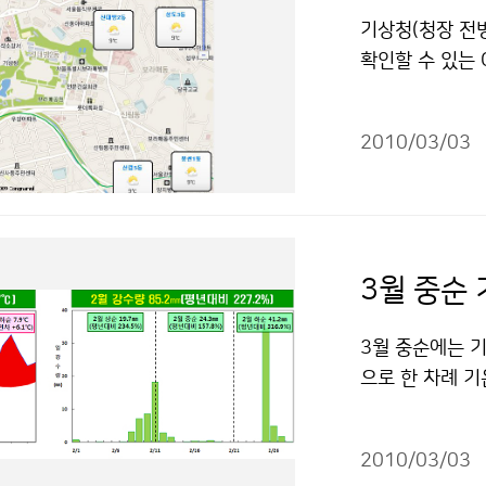
“-” 는 빠름, 
7.3℃, 평균 최
기상청(청장 전
내린 총 눈의 양
확인할 수 있는 G
이후 세 번째로 많
발하여 3월 3일
2mm로 평년보다
년 10월부터 
90년 110.7
2010/03/03
상정보이다. 지
정 2181-08
인할 수 있다. 
저작물은 "공공
서비스에서 확인할 
recast/gis
한 지도에서 동
에 따라 이용 할
3월 중순에는 기
으로 한 차례 
평년보다 많겠다.
간지방에는 눈이
2010/03/03
온이 평년보다 