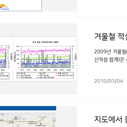
의 관측표준목인
을 때를 개화로
28경, 서울은 
일정온도 이하가
태 유지를 위해 
겨울철 적설
요하다. 따라서 
과 강수량이 평
2009년 겨울철(
이가 발생한다. 
신적설 합계)은 
[2010년 주요
수는 26일로 평
귀포 3.21 3.27 
은 -3.8℃로 
3.24 (+4) 통영 
2010/03/04
0.2℃가 낮았다
4 (-3) 3.31 (
가장 많은 17일
4. 3 4. 7 (-4)
1985년 겨울(
1) 강릉 4. 6 4
내린 총 눈의 양은
십리벚꽃길 3.26 
많은 양이었다. 
지도에서 
3.31 (+3) 서울
26일로 평년보다