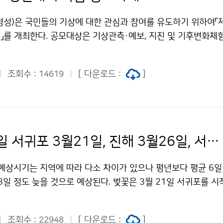
병성)은 국민들의 기상에 대한 관심과 참여를 유도하기 위하여「제
를 개최한다. 공모대상은 기상관측·예보, 지진 및 기후변화체험
민들의 경각심 제고 및 교육·홍보용으로 활용할 수 있는 모든 종
야는 크게 멀티미디어를 이용한 기상콘텐츠분야(동영상 및 에니매
조회수 :
[ 다운로드 :
]
14619
홍보용 기상콘텐츠분야(교육·홍보 기자재, 만들기 키트 등) 2가지
구나 응모할수 있다. 공모기간은 2010년 6월1일(화)부터 6월
청 홈페이지 또는 우편으로 작품을 접수하면 된다. 심사기준은 표
의성 및 노력도이며, 접수된 작품을 대상으로 심사기준에 따라 예
별 2배수 내외 작품을 선정 한 후, 본선심사 후(8월) 최종 입상
벚꽃 개화일 서귀포 3월21일, 진해 3월26일, 서울 4월6일
수상(환경부장관) 1명에게 300만원의 상금, 우수상(환경부장관
장려상(기상청장상)2명에게는 100만원, 입선(기상청장상) 3명은
 예상시기는 지역에 따라 다소 차이가 있으나 평년보다 평균 6일
어진다. 【기상콘텐츠 공모전 애니메이션 예제보기】 문의 : 인
3일 정도 늦을 것으로 예상된다. 벚꽃은 3월 21일 서귀포를 시
1-0566기상청 이(가) 창작한 기상콘텐츠 경진대회 작품 응모하
안 지역은 3월 23일～31일, 중부 및 영동지방은 4월 1일～10
" 출처표시-상업적이용금지 조건에 따라 이용 할 수 있습니다.
 4월 10일 이후에 개화 할 것으로 예상된다. 벚꽃 개화는 전
조회수 :
[ 다운로드 :
]
22948