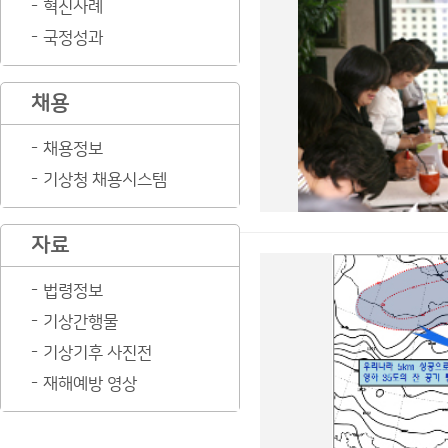
혁신사례
국정성과
채용
채용정보
기상청 채용시스템
자료
법령정보
기상간행물
기상기후 사진전
재해예방 영상