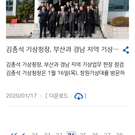
김종석 기상청장, 부산과 경남 지역 기상업무 현장 점검
김종석 기상청장, 부산과 경남 지역 기상업무 현장 점검
김종석 기상청장은 1월 16일(목), 창원기상대를 방문하
여 2020년 부산지방기상청의 업무계획을 보고받고 통영
및 거제 자동기상관측소의 관측장비와 시설을 점검하였
2020/01/17
[ 다운로드 :
]
습니다.