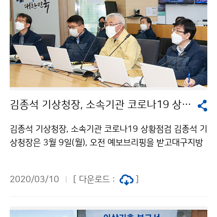
김종석 기상청장, 소속기관 코로나19 상황점검
김종석 기상청장, 소속기관 코로나19 상황점검 김종석 기
상청장은 3월 9일(월), 오전 예보브리핑을 받고대구지방
기상청을 비롯한 각 소속기관의 코로나19 상황을 점검하
였습니다.국민 모두가 안전한 삶을 위해 애쓰고 있는 지
2020/03/10
[ 다운로드 :
]
금,기상청도 맡은 일이 멈추는 일이 생기지 않도록 최선을
다하고 있습니다.