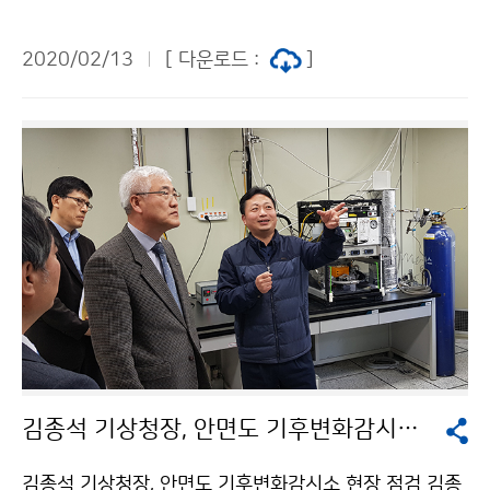
획 발표 - 기상청(청장 김종석)은 2월 13일(목) 올해 정
책목표를 ‘국민의 안전과 생활편익 증진을 위한 혁신적인
2020/02/13
[ 다운로드 :
]
날씨서비스 개편’으로 정하고 주요업무계획을 발표했습니
다. ▪ 모바일 앱(날씨알리미)으로 내 머리 위의 날씨정보
를 확인 ▪ 태풍, 대형산불 등 긴급 기상정보 필요 시 전국
어디든 1∼2시간 이내 현장이동 관측 ▪ 장기예보에 극한
기후 예측정보를 추가하여 기후변화에 따른 폭염·한파 대
응 지원
김종석 기상청장, 안면도 기후변화감시소 현장 점검
김종석 기상청장, 안면도 기후변화감시소 현장 점검 김종