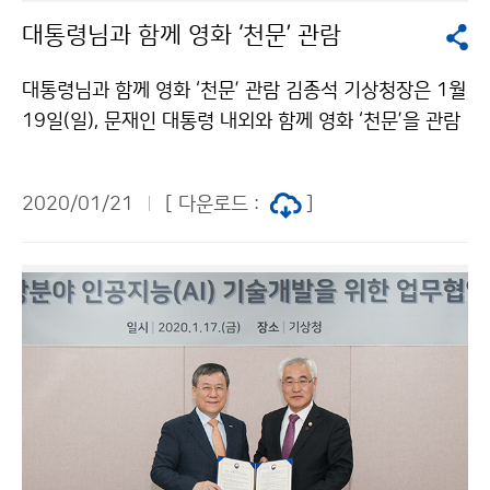
대통령님과 함께 영화 ‘천문’ 관람
대통령님과 함께 영화 ‘천문’ 관람 김종석 기상청장은 1월
19일(일), 문재인 대통령 내외와 함께 영화 ‘천문’을 관람
하고 환담을 가졌습니다. 문재인 대통령님은 환담에서 조
선시대의 기상학·천문학 수준에 관심을 표하였으며, 이에
2020/01/21
[ 다운로드 :
]
김종석 기상청장은 측우기가 세계 최초의 우량기라는 역
사적 기록이 있다고 답하였습니다.