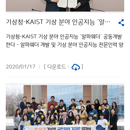
기상청-KAIST 기상 분야 인공지능 ´알파웨더´ 공동개발 한다
기상청-KAIST 기상 분야 인공지능 ´알파웨더´ 공동개발
한다 - 알파웨더 개발 및 기상 분야 인공지능 전문인력 양
성을 위한 공동협력체계 구축 - 기상청(청장 김종석)은 K
AIST(총장 신성철)과 1월 17일(금), ´알파웨더* 개발 및
2020/01/17
[ 다운로드 :
]
기상 분야 인공지능 전문인력 양성을 위한 업무협약(MO
U)´을 체결하였습니다. *알파웨더: 차세대 인공지능 기술
을 적용하여 시간 당 약 15만 개의 데이터를 활용·분석하
여 예보관이 신속·정확한 예보정보를 생산할 수 있도록
지원하는 프로그램