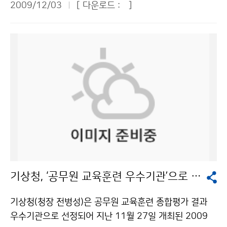
난 11월 4일부터 7일까지 중국 베이징에서 제8차 한ㆍ
2009/12/03
[ 다운로드 :
]
다. 육지에서 먼 거리에 부이를 더 많이 설치해 정확한 해
사망하고 2,200여 명이 부상을 당했다. 10월 8일에는 남
중 지진과학기술협력회의를 개최하고 황해 주변의 양국
양기상관측이 되기를 기대한다. ▲박재휘 바우건설 대표
태평양 바누아투 해역에서 규모 8.1과 7.0의 지진이 연속
지진관측 자료 교환 등 5개 분야에 대해 합의했다. 양국
= 민간항공사와 협조하여 예보관이 항공기에 한 번씩 타
해서 발생했다. 통가와 인도네시아처럼 환태평양 지진대
지진업무의 실질적인 발전으로 이어질 수 있는 구체적인
보는 게 중요하다. 특히 태풍 때 탑승하면 앉아서 보는 것
를 중심으로 강진의 발생빈도가 많아지고 피해 역시 심각
상호 협력방안이 마련됐다. 특히 양국은 그 동안 지진 감
과 실제 기상이 어떤가를 비교할 수 있어, 예보관의 자질
하다. 환태평양 지진대(Ring of Fire)란 태평양과 인접하
시 공백지역으로 인식되어 온 한반도 서해의 지진감시를
을 높이고 과학적인 예보를 하는 데 도움이 될 것이다. 선
는 대륙이 충돌하는 거대한 지진대이다. 이곳은 지진 발생
위해 한국의 서쪽에 설치된 5개 관측소와 중국 동쪽에 설
박에도 같은 방식을 적용하여 선박과 기상청이 수시로 기
과 화산이 분포하는 환상 형태의 지역이다. 태평양의 해령
치된 5개 관측소의 지진자료를 교환하기로 합의하였다.
상정보를 주고받으면 자료가 쌓이고 예측, 판독하는 수준
으로부터 지각물질이 상승하여 수십 년에 몇 ㎝씩 이동하
이를 위해 양국은 2010년 상ㆍ하반기에 각각 전문가를
이 높아지지 않을까 생각한다. ▲정수남 에너지관리공단
여 대륙지각 밑으로 들어가는 해구가 위치하는 곳이기도
상호 방문하여 기술적 문제를 해결하기로 함으로써 201
생활실천홍보실장 = 기상청이 더욱 커져야 하고, 기상청
하다. 국내에서도 2007년 42회, 2008년 46회이던 지
1년부터는 현업에서 황해의 지진감시에 활용할 수 있을
의 역할이 중요하다는 데 대부분 공감하는 듯하다. 예보와
진은 2009년 들어 11월 현재 55회로 크게 늘어났다. 이
것으로 기대된다. 또한, 양국의 지진 공동연구를 활성화하
실제 기상이 일치하는지 파악하는 방안의 하나로 ‘기상 서
는 지난해 대비 9회(19.5%), 지난 10년(1999~2008)
기 위해서 2011년 제9차 협력회의부터는 워크숍을 공동
기상청, ‘공무원 교육훈련 우수기관’으로 선정
포터즈’ 제도를 제안해 본다. 주민이나 동사무소 직원이
평균 41.3회보다 13.7회(33.1%) 증가한 수치다. 지역별
으로 개최하기로 하였다. 이를 위해 양국은 지진 연구자들
전화하면 자동으로 입력되는 방식으로 ‘기상 서포터즈’를
로는 △해상 26회(서해 13회, 남해 8회, 동해 5회) △북
이 참여하여 상호 공통 관심분야를 발굴하도록 함으로써
기상청(청장 전병성)은 공무원 교육훈련 종합평가 결과
운영하면 기상청이 국민의 신뢰를 받을 수 있을 것이다.
한지역 12회 △대구·경북 9회 △전북 3회 △부산·경남
공동연구 사업이 추진될 수 있는 기반을 마련하였다. 이
우수기관으로 선정되어 지난 11월 27일 개최된 2009
에너지지수를 산업지수로 볼 것인지 저탄소지수로 볼 것
2회 등의 순으로 발생빈도가 높았다. 올해 11월까지 발생