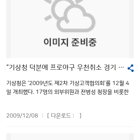
“기상청 덕분에 프로야구 우천취소 경기 줄었어요!”
기상청은 ‘2009년도 제2차 기상고객협의회’를 12월 4
일 개최했다. 17명의 외부위원과 전병성 청장을 비롯한
기상청 내부위원 등 40여 명이 참석했다. 회의는 기상정
책 보고와 외부위원 의견수렴 및 토의, 시설 견학 등의 순
2009/12/08
[ 다운로드 :
]
으로 진행됐다. 참석자들은 기상 정보의 중요성에 공감하
며, 기후변화에 능동적으로 대응하기 위해서는 기상청의
역할이 더욱 커지고 기상과학에 대한 투자도 확대해야 한