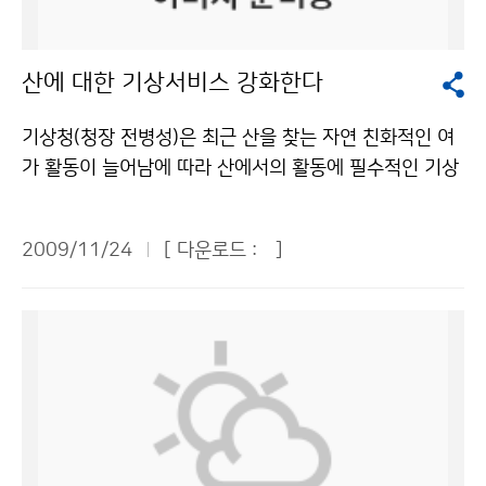
에 따라 이용 할 수 있습니다.
0배 정도 빠르게 변동이 일어나기 때문에 대양에서 일어
날 기후 변화의 전조를 감시할 수 있는 중요한 해양이다.
산에 대한 기상서비스 강화한다
동해(38N, 129.5~132E)에 투하된 ARGO 플로트의 수
온과 염분, 해류 자료는 동해의 해양 특성 변화를 지속적
기상청(청장 전병성)은 최근 산을 찾는 자연 친화적인 여
으로 감시하는데 중요한 역할을 하고 있다. ARGO 플로트
가 활동이 늘어남에 따라 산에서의 활동에 필수적인 기상
는 길이 124cm, 중량 26㎏이며, 동해는 800m, 북서태
정보를 제공하기 위해 산악지역에 대한 기상 서비스를 강
평양은 2000m 수심에서 작동한다. 70㎝ 길이의 안테나
화한다. 동네예보가 작년 10월 시행된 이후 그 동안 많은
가 있어 관측자료를 전송한다. 국립기상연구소는 2001
2009/11/24
[ 다운로드 :
]
등산객들은 동네예보를 이용하면서 전국의 높고 낮은 많
년부터 국제 ARGO 프로그램에 참여, 매년 10~15기의
은 산 정상에 대한 일기예보의 필요성을 꾸준히 제기해왔
ARGO 플로트를 동해와 북서태평양에 투하하여 준실시
다. 그러나 현재 기상청 홈페이지를 통해 제공하는 47개
간 해양 정보를 확보하는 한편, 국제공동 사업에서 주도적
의 ´주요 산 동네예보´는 그 산 정상이 속해 있는 행정구
인 역할을 수행하여 국가 위상을 높이고 있다. 국립기상연
역 한 곳의 동네예보를 표출하는 문제가 있었다. 예를 들
구소는 지금까지 동해에 39기, 북서태평양에 73기의 AR
면 ´설악산´ 예보의 경우 산 정상이 있는 ´인제군 북면´ 평
GO 플로트를 투하했으며, 현재 동해에 24기, 북서태평양
지의 동네예보를 홈페이지에서 볼 수 있지만, 산 꼭대기의
에 31기의 ARGO 플로트가 운용되고 있다. ARGO 플로
예상기온 등은 알 수 없었다. 기상청은 산악지역 기상서비
트의 평균 수명은 3~5년이다. 문의 : 국립기상연구소 지