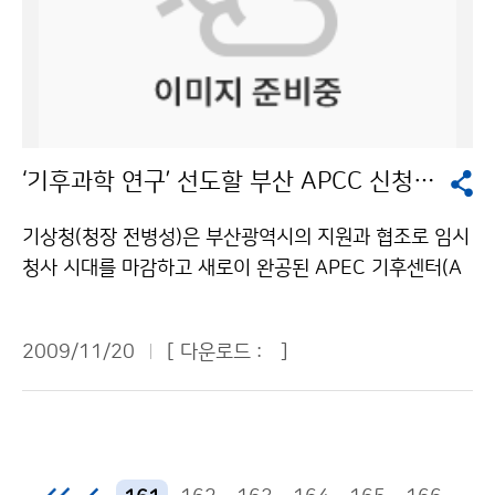
상청 내부 및 외부고객을 대상으로 만족도조사를 실시하
여 이용고객의 의견을 수렴한 후 2010년 간행물부터는
이를 반영해 발간할 예정이다. 고층기상월보(그림1)에는
상층의 대기를 한눈에 파악할 수 있도록 표준등압면 고도
별로 주요 기상요소(풍향, 풍속, 기온, 이슬점온도 등)의
분포를 나타내는 그림을 추가하였다. 그리고 자동기상관
‘기후과학 연구’ 선도할 부산 APCC 신청사 개소
측연보(그림2)에서는 전국 500여대의 자동기상관측장비
(AWS)에서 관측된 기상자료를 이용한 기온 및 강수량 분
기상청(청장 전병성)은 부산광역시의 지원과 협조로 임시
포도를 추가하였다. 한편 고층기상월보 및 자동기상관측
청사 시대를 마감하고 새로이 완공된 APEC 기후센터(A
연·월보는 일반인들에게 제공되지 않았지만 최근 기상자
PCC) 준공·이전 기념식을 11월 19일 오전 11시부터 부
료에 대한 요구가 다양해지고 세분화되면서 이들 자료에
산 센텀시티에 위치한 신청사에서 개최했다. 기념식에는
대한 제공 필요성이 대두되어, 2010년부터는 해당 자료
2009/11/20
[ 다운로드 :
]
이병욱 환경부 차관, 정낙형 부산광역시 정무부시장, 미셀
를 홈페이지에서 열람 가능하도록 추진할 예정이다. 기상
자로(Michel Jarraud) 세계기상기구(WMO) 사무총장,
청은 각종 기상통계 자료를 쉽게 이해할 수 있도록 기상통
마이클 테이(Michael Tay) APEC 사무총장 및 정부부처
계 관련 간행물을 지속적으로 개선해 나갈 계획이다. 문의
관계관과 기후분야 전문가 등 100여명이 참석했다. 200
: 기상자원과 김은숙 2181-0890기상청 이(가) 창작한
5년 11월 APEC 회원국의 합의로 부산에 설립된 APCC