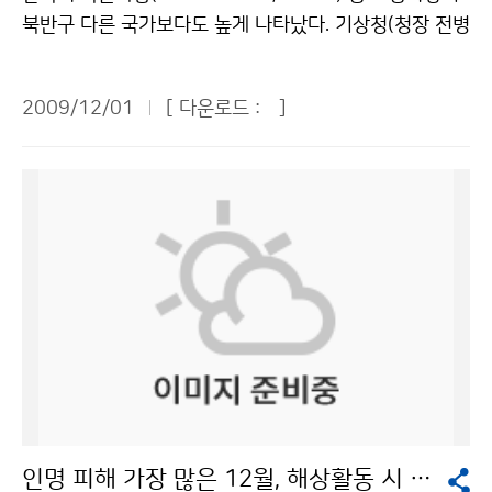
진정책과 황의홍 2181-0769기상청 이(가) 창작한 한·
화 할 수 있도록 하기 위함이다. 이와 같이 우수한 IT 인프
확했기 때문에 비로 인한 경기 취소가 크게 감소한 것이
피해를 최소화할 수 있을 것이다. 현재 기상청은 지진 발
북반구 다른 국가보다도 높게 나타났다. 기상청(청장 전병
중 관측소 지진자료 교환 합의 저작물은 "공공누리" 출처
라를 적극 활용하여 업무공백과 시·공간적 제약을 최소화
다. 올해 프로야구의 성장은 기상청의 도움, 특히 정확도
생 시 지진속보는 2분 이내, 지진통보는 5분 이내에 발표
성)이 기후변화감시센터에서 2008년에 관측한 SF<SU
표시-상업적이용금지 조건에 따라 이용 할 수 있습니다.
하는 U-학습 체제에 기반한 교육과정 운영으로 지방 근무
높은 동네예보가 큰 도움이 되었다. 문의 : 대변인실 홍순
하고 있다. 지진재해를 줄이기 위하여 개발 중인 국가 지
B>6</SUB>의 농도를 분석한 결과, 우리나라의 월평균
자들에게 평생교육의 기회를 제공함은 물론, 학점은행제
환 2181-0358기상청 이(가) 창작한 “기상청 덕분에 프
2009/12/01
[ 다운로드 :
]
진조기경보시스템이 구축되면, 2015년에는 지진발생 후
농도(12월 기준)는 6.97ppt(1조분의 1(ppm의 1백만
대기과학전공 과정 이수를 통해 이학사 학위를 취득하는
로야구 우천취소 경기 줄었어요!” 저작물은 "공공누리" 출
50초 이내, 2020년에는 지진발생 후 10초 이내에 통보
분의 1))로 북반구 중위도에 위치한 다른 비교대상 국가
등 기상청은 전문 기상인력 양성에 크게 기여하였다. 문의
처표시-상업적이용금지 조건에 따라 이용 할 수 있습니
할 수 있을 것으로 예상된다. - 최근 한반도의 연도별 지
보다 0.14~0.22ppt 가량 높은 것으로 파악됐다. 육불화
: 인력개발담당관실 손성화 02-2181-0568기상청 이
다.
진 발생현황 - 구 분 1999 2000 2001 2002 2003 2
황은 CO<SUB>2</SUB>보다 22,000배 강력한 온난
(가) 창작한 기상청, ‘공무원 교육훈련 우수기관’으로 선정
004 2005 2006 2007 2008 2009 규모 3.0 이상 1
화 물질로써, 이산화탄소에 비하여 극미량의 가스이지만,
저작물은 "공공누리" 출처표시-상업적이용금지 조건에
6 8 7 11 9 6 15 7 2 10 8 유 감 횟 수 22 5 6 9 12 1
일단 배출되면 거의 영구적으로 존재하는 인위적인 온실
따라 이용 할 수 있습니다.
0 6 7 5 7 10 총 회 수 37 29 43 49 38 42 37 50 42
가스라는 점에서 각별한 관심이 요구되는 물질이다. 높은
46 55 문의 : 지진감시과 유용규 2181-0783기상청 이
절연 특성이 있어 반도체 생산공정과 가스 절연변압기 또
(가) 창작한 올 들어 55회 지진 발생 저작물은 "공공누리"
는 배전반 등의 절연체로 주로 사용되며 LCD 공정에서도
출처표시-상업적이용금지 조건에 따라 이용 할 수 있습니
많이 사용된다. 기후변화센터는 범국가적인 기후변화대응
다.
과 국제사회에서의 중추적 역할을 수행하기 위해 충남 서
해안에 있는 안면도에 설치하여 대기 중 온실가스의 농도
인명 피해 가장 많은 12월, 해상활동 시 안전에 주의를
를 24시간 감시하는 국내에서 유일한 배경대기감시관측