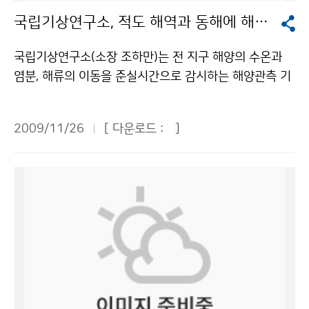
될 것으로 예상하였다. 12월은 연중 해양사고로 인명 피
시 필요한 점을 고려하여, 향후 지속적인 상시관측 및 관
국립기상연구소, 적도 해역과 동해에 해양관측기기 투하
해가 가장 많은 달로써 겨울철로 접어들면서 강풍, 고파로
련 산업과의 연관성 분석을 위한 비교관측(항공관측, 관련
인한 선박 침몰·충돌이 증가하고, 선박 내 난방기 사용 증
산업 영향 지역 관측 등)을 실시하고 그 결과를 지속적으
국립기상연구소(소장 조하만)는 전 지구 해양의 수온과
가로 화재·폭발사고가 많으므로 주의하여 줄 것을 당부하
로 공표할 계획이다. - 북반구 중위도 지역급 GAW 관측
염분, 해류의 이동을 준실시간으로 감시하는 해양관측 기
였다. 그 밖에 이번에 발표된 ‘12월 연근해선박기상정
소의 2008년 월평균 육불화황(SF<SUB>6</SUB>) 농
기인 ARGO 플로트를 11월 7~8일과 11월 23~24일에
보’에는 기상정보 이용 지혜로 ‘한 겨울 조업찬스’, ‘아침
도 변화(단위: ppt). - 국가명 1월 2월 3월 4월 5월 6월
북서태평양 적도해역과 동해 중북부에 각각 6기씩 투하
승선 시 주의 사항’, ‘겨울철 항해 시 암초’ 등 선박관련 종
2009/11/26
[ 다운로드 :
]
7월 8월 9월 10월 11월 12월 평균 증가량 한국 6.40
했다. ARGO(Array for Real-time Geostrophic Oce
사자와 국민들에게 유익한 정보가 많이 수록되어 있다. 자
6.47 6.54 6.60 6.66 6.71 6.76 6.81 6.85 6.89 6.9
anography)는 해양·기후 감시를 위한 세계기상기구(W
세한 정보는 기상청 홈페이지의 날씨정보→현재날씨→ 해
3 6.97 0.05 이탈리아 6.35 6.27 6.58 6.61 6.38 6.5
MO)와 UNESCO 산하 국가간해양과학위원회(IOC)의 국
양센터→연근해 선박 기상정보에서 확인할 수 있다. 문의
9 6.39 6.37 6.46 6.33 6.91 6.75 0.04 미국(중부) 6.
제 공동 프로그램으로서 전 지구 해양의 해류, 수온 및 염
: 해양기상과 장태규 2181-0745기상청 이(가) 창작한
52 6.55 6.59 6.61 6.63 6.63 6.68 6.73 6.75 6.77
분의 수직 구조를 관측하기 위한 목적으로 운용되고 있다.
인명 피해 가장 많은 12월, 해상활동 시 안전에 주의를 저
6.79 6.80 0.03 덴마크 6.54 6.55 6.59 6.61 6.64 6.
이번에 한국해양연구원의 연구선 온누리호를 이용하여
작물은 "공공누리" 출처표시-상업적이용금지 조건에 따
66 6.67 6.67 6.71 6.78 6.83 6.83 0.03 문의 : 기후
북서태평양 적도해역(3.5N, 160~165E)에 ARGO 플로
라 이용 할 수 있습니다.
변화감시센터 구태영 041-674-6420기상청 이(가) 창
트를 투하한 것은 기후변화에 따른 해양의 물리특성의 변
작한 육불화황 온실가스 증가량, 한국이 다른 국가보다 높
화를 감시하고 해양 예측모델 개발에 필요한 장기 해양관
아 저작물은 "공공누리" 출처표시-상업적이용금지 조건
측자료를 생산하기 위해서다. 또한 동해는 대양에 비해 1