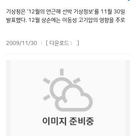
소이다. 센터는 교토의정서의 규제대상물질인 육불화황
기상청은 ‘12월의 연근해 선박 기상정보’를 11월 30일
(SF<SUB>6</SUB>)에 대해 2007년부터 정규관측을
발표했다. 12월 상순에는 이동성 고기압의 영향을 주로
시작하였다. IPCC 2007 보고서에 따르면 1998년 이후
받아 전반적으로 바다의 물결이 낮은 편이겠으나 상순 전
전 지구적으로 CO<SUB>2</SUB>는 13% 증가한 반
반에는 동해에서 높겠다. 중순과 하순에는 찬 대륙고기압
면 SF<SUB>6</SUB>는 36%로 증가하여 가파른 상승
2009/11/30
[ 다운로드 :
]
이 우리나라 북쪽을 주로 통과할 것으로 예상되어 물결이
세를 보이는 것으로 나타났다. 우리나라와 같이 북반구 중
낮은 날이 많겠으나 동해에서는 북동기류의 영향으로 높
위도에 위치한 주요 온실가스 농도 관측소(GAW statio
은 날이 많을 것으로 전망하였다. 12월의 해수온도는 동
n)의 2008년 월평균 농도를 비교한 결과, 우리나라의 S
해에서 평년보다 1℃ 정도 낮은 9~10℃ 분포, 남해는 평
F<SUB>6</SUB> 농도는 지속적으로 증가하는 경향을
년과 비슷한 13~14℃ 분포, 서해는 1℃ 정도 높은 8~
보이고 있다. 2008년 12월 평균 농도는 우리나라가 6.9
9℃ 분포가 될 것으로 전망하였다. 어장은 계절적인 수온
7 ppt로 미국(중부) 6.80ppt, 이탈리아 6.75ppt, 덴마
하강에 따라 남하하는 고등어, 갈치 등의 어군이 서해 중
크 6.83ppt 보다 높은 것으로 밝혀졌다. 평균 증가량 또
남부 해역과 남해를 중심으로 어장이 형성되겠으며, 동해
한 0.05ppt/year로 비교 대상국 중 가장 높게 나타나 지
안에서는 동해남부 해역을 중심으로 살오징어 주 어장이
속적인 관측과 분석이 필요한 것으로 나타났다. 기후변화
형성될 것으로 예상하였다. 한편 다소 빠르게 남하한 어군
감시센터는 극미량 온실가스인 SF<SUB>6</SUB>에
에 의해 부산과 대마도 사이의 해역에도 일부 어장이 형성
대한 체계적인 관측 및 분석이 우리나라 산업특성상 반드