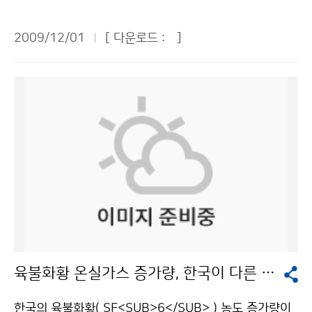
밖에도 양국은 주요 정책 및 계획을 상호 공유하기로 했
정부 HRD 역량강화 워크숍에서 행정안전부장관상을 수
인가에 따라 지수의 방향성이 달라진다. 국민의 생활과도
한 지진 중 규모 3.0 이상의 지진은 8회로, 과거 10년간
다. 또한 중국지진국은 쓰촨성 지진의 대응 과정에서 얻은
상하였다. 행정안전부에서 30개 공무원 교육훈련기관을
밀접한 관계가 있는 에너지지수를 만들 때 에너지관리공
의 연평균(9.1회)보다 1.1회 적었다. 지진계는 물론 사람
2009/12/01
[ 다운로드 :
]
경험과 후속 조치 과정을 우리에게 소개하기로 하였다. 피
대상으로 매년 실시하는 교육훈련 종합평가 결과 ‘교육 프
단도 동참하고 싶다. ▲황현미 여성중앙회 사무국장 = 직
도 뚜렷이 느낄 수 있을 정도인 유감지진은 올해 10회로
해를 유발하는 지진에 대한 대응 경험이 부족한 기상청은
로그램계획·운영’ 부문에서 기상청이 실시한 ‘시공간을
접 기상과 관련 있는 기관이나 관계자는 기상의 중요성을
최근 10년간 평균 8.9회보다 1.1회 늘어났다. 요약하면
중국의 경험을 간접적으로 체험할 수 있는 좋은 기회가 될
초월한 U-학습 실현’이 우수사례로 선정되었다. ‘시공간
알고 있다. 하지만, 대부분의 시민에게 기상청과 기상이
2009년 11월 말 현재, 지진횟수는 55회로 10년 평균보
것이다. 그리고 백두산의 화산 활동이 재개될 수 있는 만
을 초월한 U-학습’은 전국 도서 및 산간지방까지 분포한
피부에 와 닿지 않고 있다. 기상청의 역할에 좀 더 공감하
다 상당히 높은 수치이지만 규모 3.0 이상 지진은 평균보
일의 사태를 대비하기 위해 기상청은 중국지진국에 백두
기상관서에서 24시간 교대근무를 하는 기상청 근무여건
고 시민에게 가까이 다가갈 수 있는 역할을 해 줬으면 좋
다 소폭 적고, 유감지진은 소폭 늘어나 전체적으로 최근 1
산의 지진 및 화산 활동 정보를 제공해 줄 것을 요청하였
에 적합하도록 학점은행제 대기과학전공 과정(구 기상대
겠다. 확대 예정인 산악기상정보와 관련하여, 문자서비스
0년과 비슷한 경향을 나타내고 있음을 알 수 있다. 그렇다
으며, 중국은 2011년에 백두산 화산 감시 전문가를 한국
학과정)을 집합교육과정에서 사이버교육과 실시간 영상
를 할 때, 북한산은 몇 번, 월출산은 몇 번 하는 식으로 번
면 지진발생횟수는 왜 늘어났을까. 기상청은 지진분석시
에 파견하여 정보 제공 방안을 마련하기로 하였다. 기상청
교육을 병행하는 온라인 과정으로 전환한 것이다. 실시간
호를 붙인다면, 산에 오르면서 휴대전화로 확인할 수 있
스템의 업그레이드와 함께 지진분석 능력이 향상되어 사
과 중국지진국은 각각 실무담당자를 지정하여 이번 회의
영상교육은 예보관 통화를 위해 전국 97개 기상관서에
어, 굳이 개인에게 문자서비스를 하지 않아도 효과를 거둘
람이 느끼지 못하는 작은 규모의 지진도 관측할 수 있게
에서 합의된 사항들이 효율적으로 추진되고 양국의 지진
구축되어 있는 기존의 영상회의시스템 네트워크를 활용
수 있을 것이다. ▲이진형 한국야구위원회 홍보팀장 = 프
되었기 때문으로 분석하고 있다. 한반도가 지진의 안전지
업무에 반영되어 실질적인 도움이 되도록 할 계획이다. 한
하여 지방 교육생들이 각 소속기관의 회의실 등 원격지에
로야구는 올해 532경기를 가졌는데, 우천으로 취소된 경
대는 아니며, 언제 닥칠지 알 수 없는 지진의 위험성은 아
편, 기상청은 2010년 11월에 한국에서 제5차 한ㆍ중ㆍ
서 실시간으로 영상교육을 듣는 방식으로 운영되었다. 이
기가 2007년 78경기, 2008년 41경기, 올해 33경기로
무리 강조해도 지나치지 않지만, 지나친 근심·걱정은 금
육불화황 온실가스 증가량, 한국이 다른 국가보다 높아
일 지진협력청장회의를 개최하고 지진 및 지진해일 재해
는 사이버교육의 일방적인 전달 교육의 단점을 보완하여
줄어들었다. 경기 중 취소된 노게임 수도 2007년 5경기
물이다. 모의훈련을 실시하고, 조기경보시스템을 구축하
경감을 위한 상호 협력방안을 마련할 예정이다. 문의 : 지
교수-학습자간 상호 대화와 공유를 통해 학습효과를 최대
에서 2008년과 올해는 2게임으로 줄었다. 비 예보가 정
는 등 철저하게 대비한다면 소중한 생명과 재산을 지키고,
한국의 육불화황( SF<SUB>6</SUB> ) 농도 증가량이