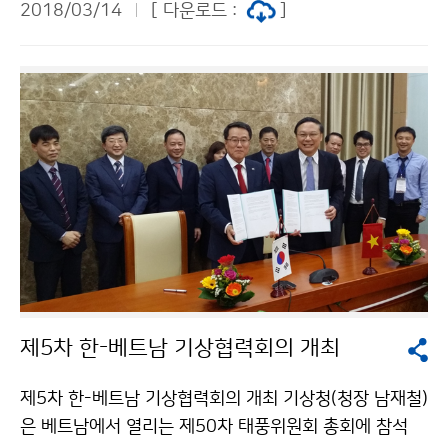
2018/03/14
[ 다운로드 :
]
사진을 통한 국민과의 소통을 위해 개최된, 제35회 기상
기후사진 공모전의 수상작을 발표했습니다. ‘햇살과 바람
의 기억, 날씨를 보다’를 주제로 진행됐던 이번 사진공모
전에서는 총 2,908점이 접수됐으며, 최종44점(일반공모
30점, 특별공모14점)이 수상의 영광을 안았습니다. 대상
에는 한파로 인해 얼어붙은 바다를 촬영한 겨울바다가 선
정되었습니다.수상한 작품들은 오는 3월 20일(화)
제5차 한-베트남 기상협력회의 개최
제5차 한-베트남 기상협력회의 개최 기상청(청장 남재철)
은 베트남에서 열리는 제50차 태풍위원회 총회에 참석