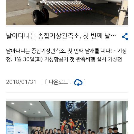
날아다니는 종합기상관측소, 첫 번째 날개를 펴다!
날아다니는 종합기상관측소, 첫 번째 날개를 펴다! - 기상
청, 1월 30일(화) 기상항공기 첫 관측비행 실시 기상청
(청장 남재철)은 기상 관측 및 집중연구를 목적으로 도입
한 기상항공기가 1월 30일(화) 김포공항에서 이륙(15시
2018/01/31
[ 다운로드 :
]
예정)하여 첫 번째 관측비행을 실시한다고 밝혔습니다.