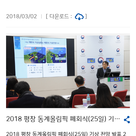
중(2018.2.28.~3.2), 베트남 기상청의 초청에 따라, 3월
2일(금) ‘한-베트남 기상협력회의‘를 개최했습니다. 주요
2018/03/02
[ 다운로드 :
]
의제로는 ODA프로젝트 개발, 지구대기감시 활동, 지방기
상청간 협력, 기상레이더 운영 및 활용기술 협력, 역량개
발 강화 등의 기상협력내용이 다루어졌습니다.
2018 평창 동계올림픽 폐회식(25일) 기상전망 발표
2018 평창 동계올림픽 폐회식(25일) 기상 전망 발표 2