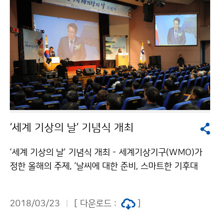
‘세계 기상의 날’ 기념식 개최
‘세계 기상의 날’ 기념식 개최 - 세계기상기구(WMO)가
정한 올해의 주제, ‘날씨에 대한 준비, 스마트한 기후대
응’3월 23일 오후2시. 기상청(청장 남재철)은 2018년
‘세계 기상의 날’을 맞이하여, 2층 대강당에서 김은경 환
2018/03/23
[ 다운로드 :
]
경부장관, 이상돈 국회의원, 전임청장 등 500여명이 참석