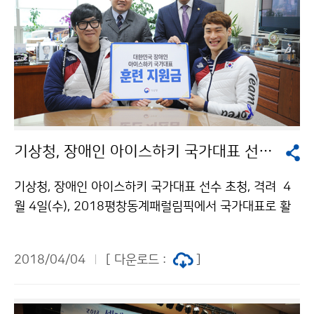
기상청, 장애인 아이스하키 국가대표 선수 초청, 격려
기상청, 장애인 아이스하키 국가대표 선수 초청, 격려 4
월 4일(수), 2018평창동계패럴림픽에서 국가대표로 활
약한 아이스하키 선수(2명)와 협회 관계자를 기상청으로
초청해, 후원금을 전달하고 격려했습니다. 기상청은 이번
2018/04/04
[ 다운로드 :
]
동계패럴림픽 기간 동안, 기부 누리집(다음 스토리펀딩)
을 활용해 아이스하키 선수단의 숨은 이야기를 소개하며
대표 선수단을 응원했습니다.