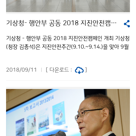
기상청- 행안부 공동 2018 지진안전캠페인 개최
기상청 - 행안부 공동 2018 지진안전캠페인 개최 기상청
(청장 김종석)은 지진안전주간(9.10.~9.14.)을 맞아 9월
11일 화요일 서울역에서 지진에 대한 올바른 정보와 대
응 요령을 시민들에게 전달하기 위해 ‘2018 지진안전캠
2018/09/11
[ 다운로드 :
]
페인’을 개최했습니다.