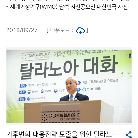
- 세계기상기구(WMO) 달력 사진공모전 대한민국 사진
2점 선정 - 기상청(청장 김종석)은 9월 19일(수) 세계기
상기구(WMO)에서 개최한 2019년 달력사진공모전에
2018/09/27
[ 다운로드 :
]
우리나라에서 제출한 사진 두 점이 선정되었다고 밝혔습
니다.
기후변화 대응전략 도출을 위한 탈라노아 대화