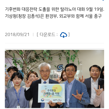
기후변화 대응전략 도출을 위한 탈라노아 대화 9월 19일.
기상청(청장 김종석)은 환경부, 외교부와 함께 서울 중구
프레지던트호텔에서 전 세계의 온실가스 감축 노력을 점
검하고, 각국의 감축 목표를 공유하며 적극적으로 대응하
2018/09/21
[ 다운로드 :
]
기 위한 ‘기후변화 대응전략 도출을 위한 탈라노아 대
화’를 개최했습니다. * 탈라노아 대화(Talanoa Dialogu
e): ‘포용적’, ‘참여적’, ‘투명한’을 의미하는 피지어