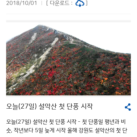
2018/10/01
[ 다운로드 :
]
개최됩니다. 이번 총회에서는 「지구온난화 1.5℃」 특별보
고서의 정책결정자를 위한 요약본(SPM)을 한 문장씩 검
토 한 후, 모든 회원국의 동의하에 최종 채택할 예정입니
다.
오늘(27일) 설악산 첫 단풍 시작
오늘(27일) 설악산 첫 단풍 시작 - 첫 단풍일 평년과 비
슷, 작년보다 5일 늦게 시작 올해 강원도 설악산의 첫 단