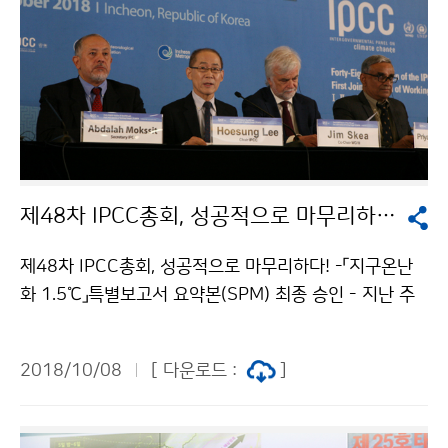
제48차 IPCC총회, 성공적으로 마무리하다!
제48차 IPCC총회, 성공적으로 마무리하다! -「지구온난
화 1.5℃」특별보고서 요약본(SPM) 최종 승인 - 지난 주
인천 송도 컨벤시아에서 개최된 제48차 기후변화에 관한
정부간 협의체(IPCC) 총회가 치열한 논의 끝에 하루 연장
2018/10/08
[ 다운로드 :
]
된 2018년 10월 6일 오후, 「지구온난화 1.5℃」 특별보
고서를 회원국들 만장일치로 승인하고 성공적으로 막을
내렸습니다.