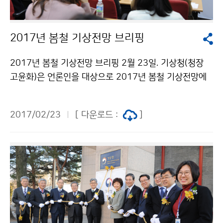
2017년 봄철 기상전망 브리핑
2017년 봄철 기상전망 브리핑 2월 23일. 기상청(청장
고윤화)은 언론인을 대상으로 2017년 봄철 기상전망에
대한 브리핑을 실시했습니다. [기온] 평년보다 높겠음. 3
월에는 일시적으로 찬 대륙고기압의 영향을 받을 때가 있
2017/02/23
[ 다운로드 :
]
겠음 [강수량] 평년과 비슷하겠음. 3월과 5월에는 평년과
비슷하거나 적겠고, 4월에는 평년보다 많겠음