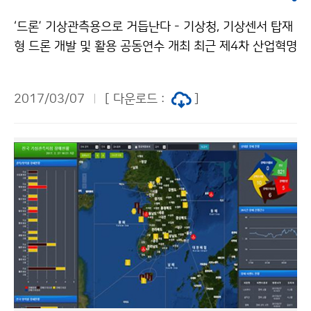
‘드론’ 기상관측용으로 거듭난다 - 기상청, 기상센서 탑재
형 드론 개발 및 활용 공동연수 개최 최근 제4차 산업혁명
과 함께 소형무인 항공기인 ‘드론’의 관심도가 증가하면서
기상청(청장 고윤화)에서는 새로운 패러다임의 기상관측
2017/03/07
[ 다운로드 :
]
업무 수행을 위해 기상에 드론을 접목한 연구를 수행하고
있습니다. 이에 기상청에서는 기상센서 탑재형 드론의 활
용방안을 모색하기 위해 3월 6일(월) ‘기상센서 탑재형
드론 개발 및 활용 공동연수’를 개최하였습니다.