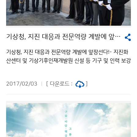
기상청, 지진 대응과 전문역량 계발에 앞장선다!
기상청, 지진 대응과 전문역량 계발에 앞장선다!- 지진화
산센터 및 기상기후인재개발원 신설 등 기구 및 인력 보강
2월 1일. 기상청(청장 고윤화)은 지진 대응 역량 강화와
핵심 인재를 양성하기 위하여 신설된 지진화산센터, 기상
2017/02/03
[ 다운로드 :
]
기후인재개발원, 수치모델링센터(구 수치모델연구부)개
소식 및 현판식 행사를 가졌습니다.