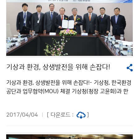
기상과 환경, 상생발전을 위해 손잡다!
기상과 환경, 상생발전을 위해 손잡다!- 기상청, 한국환경
공단과 업무협약(MOU) 체결 기상청(청장 고윤화)과 한
국환경공단(이사장 전병성)은 3월 31일(금) 기상청 5층
회의실에서 상생발전을 위한 업무협약(MOU)을 체결했습
2017/04/04
[ 다운로드 :
]
니다. 이번 업무협약은 기상과 환경분야에 대한 전문지식
과 경험 공유를 통해 양 기관의 상생발전을 도모하기 위해
마련되었습니다.