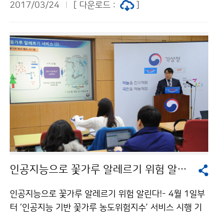
2017/03/24
[ 다운로드 :
]
을 전시하는 ‘제34회 기상기후사진전’을 개최합니다. 이
번 전시회는 3월 21일(
인공지능으로 꽃가루 알레르기 위험 알린다!
인공지능으로 꽃가루 알레르기 위험 알린다!- 4월 1일부
터 ‘인공지능 기반 꽃가루 농도위험지수’ 서비스 시행 기