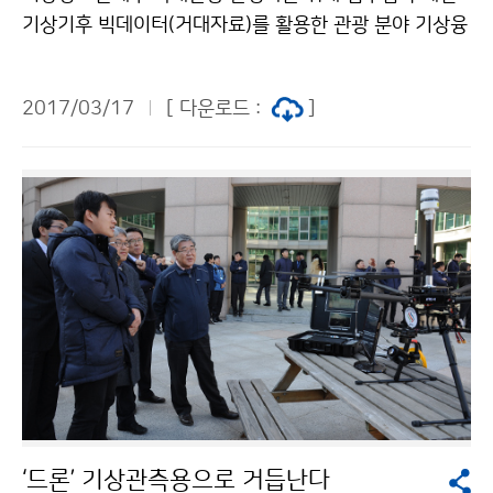
기상기후 빅데이터(거대자료)를 활용한 관광 분야 기상융
합서비스 개발 협력 3월 16일. 기상청과 문화체육관광부
는 국립현대미술관(서울관)에서 ‘기상기후 빅데이터(거대
2017/03/17
[ 다운로드 :
]
자료)를 활용한 국내 관광 활성화’를 위한 업무협약(MO
U)을 체결했습니다. 이번 업무협약을 통해 관광객들에게
관광 코스별 기상 정보를 손쉽게 제공하고 날씨를 고려한
관광지 추천 서비스 등, 여행 전체 일정에서 관광객들의
편의가 증진될 것으로 기대됩니다.
‘드론’ 기상관측용으로 거듭난다