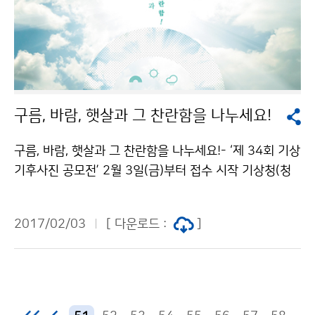
구름, 바람, 햇살과 그 찬란함을 나누세요!
구름, 바람, 햇살과 그 찬란함을 나누세요!- ‘제 34회 기상
기후사진 공모전’ 2월 3일(금)부터 접수 시작 기상청(청
장 고윤화)은 세계 기상의 날(매년 3월 23일)을 기념하여
일상 속 기상과 기후변화에 대한 사진을 통해 국민과의 소
2017/02/03
[ 다운로드 :
]
통 기회를 마련하고자 ‘제34회 기상기후사진 공모전‘을
실시합니다. ‘구름, 바람, 햇살과 그 찬란함’