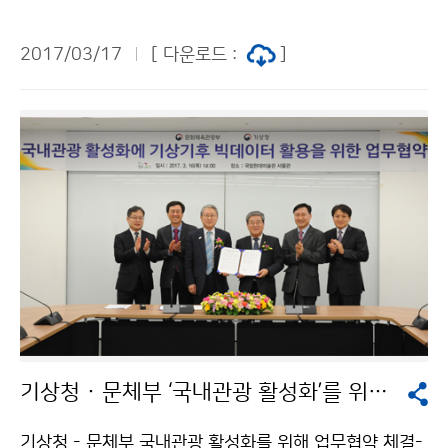
상청(청장 고윤화)은 출입 언론인을 대상으로 정책브리핑
을 실시했습니다. 브리핑에서는 국민의 건강한 생활을 위
2017/03/17
[ 다운로드 :
]
해 4월 1일(토)부터 인공지능을 이용하여 봄철 꽃가루 알
레르기 유발 위험도를 알리는 ‘꽃가루 농도위험지수’ 서비
스를 시행한다고 밝혔습니다.
기상청 · 문체부 ‘국내관광 활성화’를 위해 업무협약(MOU)´ 체결
기상청 - 문체부 국내관광 활성화를 위해 업무협약 체결-