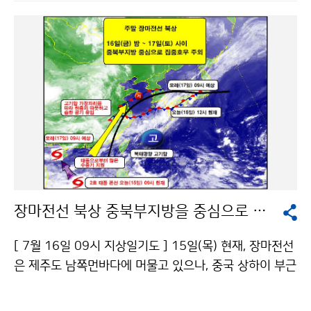
고, 제주도는 고기압 가장자리에 들어 구름이 많을 것으로
예상된다. 18일(일) 중부지방은 새벽이나 오전까지 비가
이어진 후 점차 장마전선의 영향에서 벗어나겠으며, 남부
지방은 북태평양 고기압의 영향으로 구름 많고 무더운 날
씨를 보일 것으로 예상된다. 특히, 서해안을 따라 강수대
가 발달하면서 16일(금) 밤과 17일(토) 오전사이에 서해
안지방과 중북부지방에 천둥·번개와 돌풍을 동반한 집중
호우가 내리는 곳이 있겠고, 특히 북태평양 가장자리를 따
라 많은 수증기가 유입되는 경기북부와 강원영서북부, 경
기 및 충청서해안 지방에서는 총강수량이 200mm이상
내리는 곳도 있어, 하천범람, 저지대 침수, 산사태 등 재해
장마전선 북상 중북부지방을 중심으로 집중호우
가 발생할 가능성이 높으니, 시설물 안전관리에 철저히 대
비하고, 휴가철을 맞이하여 산간과 계곡에 야영하는 피서
[ 7월 16일 09시 지상일기도 ] 15일(목) 현재, 장마전선
객들은 비로 인한 피해가 없도록 안전한 곳으로 대피해야
은 제주도 남쪽먼바다에 머물고 있으나, 중국 상하이 부근
한다. 16일 17시부터 ~17일 24시 까지의 예상강수량은
에서 장마전선에 동반된 저기압이 발달하며 서서히 북동
서울·경기도, 강원도영서중북부, 충청남도, 서해5도 : 50
진하면서 장마전선을 북상시키고 있다. 15일(목)은 북상