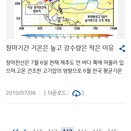
저기압이 발달하면서 동북동진하여 장마전선이 남해안까
지 일시적으로 북상하겠다. 이 장마전선의 영향으로 10일
(토) 낮에 제주도부터 비가 시작되어 밤에는 충청남북도
남부 이남지방으로 비가 확대되겠고, 11일(일) 오전에는
중부 일부 지역까지 일시적으로 확대되겠으며. 오후에는
서해안지방부터 점차 비가 그치기 시작하여 밤에 중부지
장마기간 기온은 높고 강수량은 적은 이유
방은 모두 그치겠으나, 제주도와 남부지방은 12일(월)까
지 비가 이어지겠다. 한편, 북태평양고기압 세력이 약해
장마전선은 7월 6일 현재 제주도 먼 바다 쪽에 머물러 있
장마전선은 주로 남부지방에 머물면서 서울·경기도 등 중
으며.고온 건조한 고기압의 영향으로 6월 전국 평균기온
부지방은 11일(일) 새벽에 일시적으로 약하게 영향을 받
은 22.2℃로 평년보다 1.2℃ 높았으며, 1973년 이래 두
겠으며, 강수량도 다소 적겠다. 특히, 10일(토) 밤부터 11
번째로 높은 값이다.(1위 2005년22.3℃). 최근 7월 1~
일(일) 오전 사이 장마전선에서 발달한 저기압이 지나는
2010/07/08
[ 다운로드 :
]
6일에는 24.8℃로 평년보다 1.8℃ 높았다 6월 전국 평균
제주도와 남해안지방에서는 북태평양고기압의 가장자리
강수량은 71.7㎜로 평년대비 41.9%로 1973년 이래 3
를 따라 고온다습한 공기가 유입되면서 돌풍과 함께 천둥
위로 적었고(1위 1982년 34.5㎜, 2위 1992년 44.6
·번개를 동반한 국지적으로 많은 비가 오는 곳이 있겠으
㎜), 최근(7월 1~6일)에는 장마전선의 영향으로 비가 내
니, 앞으로 발표되는 기상정보에 각별히 유의해야 한다.
렸으나 강수량은 평년보다 적은 편이었다(63.8%)(그림