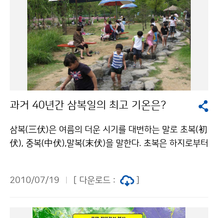
과거 40년간 삼복일의 최고 기온은?
삼복(三伏)은 여름의 더운 시기를 대변하는 말로 초복(初
伏), 중복(中伏),말복(末伏)을 말한다. 초복은 하지로부터
세 번째 경일, 경일(庚日)은 일진을 정하는 60간지 중 경
자가 든 날, 즉 경오, 경진 등의 날을 말한다. 중복은 네 번
2010/07/19
[ 다운로드 :
]
째 경일, 말복은 입추로부터 첫 번째 경일이다. 복날은 열
흘 간격으로 초복에서 말복까지 20일이 걸리지만, 해에
따라서 중복과 말복 사이가 20일이 되기도 하며 이는 월