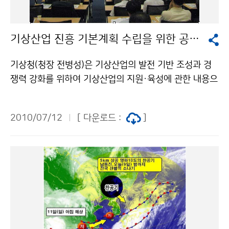
보를 6시간 간격으로 하루에 네 번 발표한다. 올해는 태풍
5일 예보 시범 기간으로 기존에 해오던 3일 예보를 발표
기상산업 진흥 기본계획 수립을 위한 공청회 개최
한 뒤 30분 이내에 추가로 5일 예보를 기상청 홈페이지
를 통해 발표하고 있다. 문의 국가태풍센터 차유미 064-
기상청(청장 전병성)은 기상산업의 발전 기반 조성과 경
801-0229기상청 이(가) 창작한 제 2호 태풍 꼰선 발생
쟁력 강화를 위하여 기상산업의 지원·육성에 관한 내용으
저작물은 "공공누리" 출처표시-상업적이용금지 조건에
로 7월 8일(목) 오후 2시 서울 대한상공회의소에서 ‘기상
따라 이용 할 수 있습니다.
산업진흥 기본계획 수립을 위한 공청회’를 학계, 언론계,
2010/07/12
[ 다운로드 :
]
산업계 등 100여명이 참석하여 개최했다. 이번 공청회는
「기상산업진흥 기본계획 수립을 위한 기상산업전망 분석
및 전략과제연구」용역 사업의 일환으로 한국기상산업진
흥원이 기상산업진흥 기본계획안을 발표하였으며, 권오갑
전과학기술부 차관, 김학수 교수, 공항진 SBS 사회부장,
방기석 (주)GBM 대표, 이명희 한국전력거래소 부장이 패
널 토론자가 참석하여 기상산업 활성화에 대하여 토론 하
였다. 공청회에서는 기상산업 출연금 확보, 한국기상산업