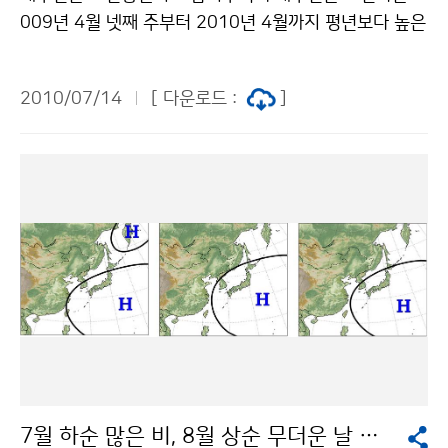
다를 촬영했는데, 세계 최초로 정지궤도에서 촬영한 해양
009년 4월 넷째 주부터 2010년 4월까지 평년보다 높은
관측영상으로서 역사적 의미와 더불어 정지궤도 해양관
고수온현상을 보이다가 5월에 짧게 정상상태를 보인 후,
측위성을 계획 중인 선진각국의 관심을 끌 것으로 기대된
최근(7월 4～10일)에는 약 -0.9℃로 음의 편차를 보이고
다. 천리안 위성의 3가지 임무(기상, 해양, 통신)의 시험을
2010/07/14
[ 다운로드 :
]
있다(그림 1). 그림1(상) 최근(7월 4일~10일) 전 지구 해
수행하기 위해 한국항공우주연구원은 국가기상위성센터,
수면 온도 편차 분포(℃) (하) 엘니뇨 감시 구역에서의 해
해양위성센터, 통신위성센터의 요청을 종합 조정하여 위
수면 온도 편차 변화 경향 엘니뇨 예측모델 결과 및 라니
성의 일일운영계획을 수립하고 영상촬영 및 통신운용을
냐 전망열대 태평양 해수면온도의 변화 경향과 엘니뇨 예
위한 명령전달 및 자세제어 등 관제를 수행한다. 3가지 탑
측모델 결과를 종합하여 볼 때, 최근 해수면온도 편차는
재체별 활용을 주관하는 센터는 충북 진천의 기상청 국가
중립상태에서 음의 편차가 커지는 경향을 보이고 있어 올
기상위성센터를 비롯하여 한국해양연구원 해양위성센터,
해 하반기 동안에는 낮은-중립상태가 지속될 것으로 전망
한국전자통신연구원 통신위성센터 등 3곳이 있으며, 이들
된다. 그러나, 5개월 이동평균한 해수면온도 편차가 -0.
센터는 6개월간의 각종 시험운영을 통해 임무수행 준비
4℃ 이하로 6개월 이상 지속될지의 여부는 불확실하므로
를 하게 된다. 천리안 위성은 국내에서 개발한 위성관제시
2010년 하반기에 라니냐로 발달할지의 여부는 현재 판
스템을 활용하여 올해 말까지 시험운영을 마치고 향후 7
단할 수 없다. ※ 라니냐가 북반구 중위도 지역의 여름철
년간의 기상·해양 관측 및 공공통신 서비스 임무를 본격
기후에 미치는 영향 라니냐 현상이 북반구 중위도 지역의
적으로 수행하게 될 예정이다. 문의 국가기상위성센터 김
7월 하순 많은 비, 8월 상순 무더운 날 많을 듯
여름철 기후에 미치는 영향에 대하여 구체적으로 밝혀진