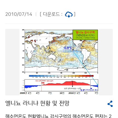
영상에 기상현상 식별이 쉽도록 채색한 영상] 지난 6월 2
그치겠으며, 그 밖의 지방은 북태평양고기압의 가장자리
7일 발사된 우리나라 최초의 기상위성인 천리안 위성이
에서 30℃ 이상의 무더위와 함께 대기가 매우 불안정하여
2010/07/14
[ 다운로드 :
]
목표정지궤도(동경 128.2도 적도 상공)에 진입한 후 최
낮 동안에 국지적으로 천둥, 번개를 동반한 강한 소나기가
초로 기상영상과 해양영상을 촬영하고 통신안테나 신호
내리는 곳도 있겠다. 이번 비로 인해 중북부지방에는 산사
가 정상적으로 측정되어 시험운영에 본격 착수했다. 기상
태, 축대붕괴, 하수구범람 등 집중호우에 의한 비 피해가
청(청장 전병성)과 교육과학기술부(장관 안병만), 방송통
우려되니 사전에 철저히 대비해야 하며, 앞으로 발표되는
신위원회(위원장 최시중), 국토해양부(장관 정종환)는 지
기상정보에 각별히 유의해야 한다. 또한 16일(금) 밤부터
난 14일 천리안 위성에서 최초로 수신한 기상관측영상과
서해상을 중심으로 강한 바람과 함께 물결이 점차 높아져
해양관측영상을 공개했다. 최초 기상영상은 지난 7월 10
풍랑특보와 서해안지방에는 강풍특보가 발표될 가능성이
일 국내지상국이 관제권을 인수한 이후 이틀만인 7월 12
높으니, 앞으로 발표되는 기상정보에 각별히 유의해야 하
일 천리안 위성이 촬영한 것을 수신한 것이며, 해양영상은
겠다. 문의 131기상콜센터기상청 이(가) 창작한 장마전
하루 뒤인 7월 13일에 수신한 것이다. 우리나라의 독자기
선 북상 중북부지방을 중심으로 집중호우 저작물은 "공공
상위성이 최초로 촬영한 첫 기상영상에는 제주도 부근에
누리" 출처표시-상업적이용금지 조건에 따라 이용 할 수
서 일본열도까지 동서로 길게 위치한 장마전선과 필리핀
있습니다.
엘니뇨 라니냐 현황 및 전망
동쪽에 위치한 2호 태풍 ‘꼰선’(CONSON)을 확인할 수
있다. 해양영상은 임무수행 예정인 한반도 주변의 3면 바
해수면온도 현황엘니뇨 감시구역의 해수면온도 편차는 2