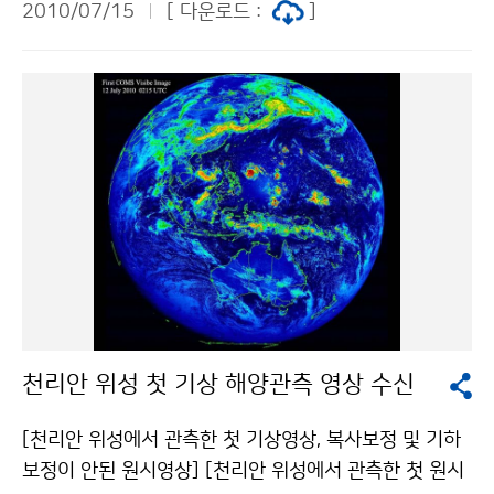
~100mm (경기서해안 및 북부, 강원도 영서북부 많은
2010/07/15
[ 다운로드 :
]
하는 장마전선의 영향으로 제주도와 전남지방에서 비가
곳 150mm 이상) 전라남북도, 강원도영서남부 : 30~80
내리는 곳이 있겠고, 16일(금)은 장마전선에 동반된 저기
mm, 충청북도, 경상남도 : 10~60mm, 강원도영동, 경
압이 서해상으로 북상하면서 오전에 서해안지방을 중심
상북도, 제주도 : 10~40mm, 북한 : 100 ~200mm (많
으로 비가 내리기 시작하여 오후에 중부지방까지 점차 확
은 곳 300mm이상)이다. 또한, 16일(금)과 17일(토) 사
대되겠다. 남부지방은 16일(금)과 17일(토)은 오후에 각
이에 중부서해안을 중심으로 바람이 강하게 불겠으니, 사
각 한두차례 비가 내리는 곳이 있겠다. 장마전선이 16일
전에 대비하기 바라며, 앞으로 발표되는 기상정보에 각별
(금) 남부지방을 거쳐 중부지방까지 북상하면서 북태평양
히 유의해야 한다. 17일(토)과 18일(일)은 해상에 안개가
고기압 가장자리를 따라 매우 많은 수증기가 유입되어, 1
짙게 끼는 곳이 많겠으며, 특히, 17일(토)에는 서해와 남
7일(토)까지 중부지방을 중심으로 돌풍과 천둥.번개를 동
해상을 중심으로 천둥과 번개를 동반한 돌풍이 부는 곳이
반한 많은 비가 오겠다. 특히, 경기서해안과 경기북부, 강
많겠으니, 항해하거나 조업하는 선박을 주의해야 한다. 문
원도 영서북부지방을 중심으로 150mm 이상의 국지성
의 131 기상콜센터 기상청 이(가) 창작한 주말 장마전선
집중호우가 오는 곳이 있겠다. 이번 비는 17일(토) 낮동
북상으로 중북부지방 집중호우 저작물은 "공공누리" 출처
천리안 위성 첫 기상 해양관측 영상 수신
안 지역에 따라 일시 소강상태를 보이는 곳도 있겠으나,
표시-상업적이용금지 조건에 따라 이용 할 수 있습니다.
중북부지방에 집중되면서 남부지방과 중부지방 강수량의
[천리안 위성에서 관측한 첫 기상영상, 복사보정 및 기하
지역차가 매우 클 것으로 전망된다. 18일(일)은 서울·경
보정이 안된 원시영상] [천리안 위성에서 관측한 첫 원시
기도, 강원도 지역은 새벽이나 오전까지 비가 오다가 점차