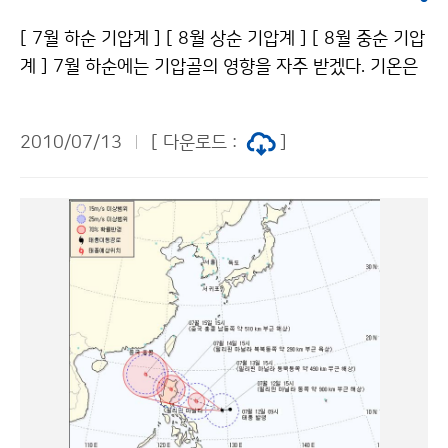
도형 043-717-0222기상청 이(가) 창작한 천리안 위성
사례는 없음. 따라서 최근에 나타나고 있는 전지구적인 이
첫 기상 해양관측 영상 수신 저작물은 "공공누리" 출처표
[ 7월 하순 기압계 ] [ 8월 상순 기압계 ] [ 8월 중순 기압
상기후(폭염, 홍수, 가 뭄 등)와 열대 태평양에서의 저수온
시-상업적이용금지 조건에 따라 이용 할 수 있습니다.
계 ] 7월 하순에는 기압골의 영향을 자주 받겠다. 기온은
현상과의 관련성은 크지 않을 것으로 보인다. ※ 엘니뇨
평년과 비슷하겠으나, 강수량은 평년보다 많겠고 지역 차
(라니냐)의 정의 남미 해안으로부터 중태평양에 이르는
가 크겠다. 8월 상순과 중순에는 북태평양고기압의 영향
열대 중·동태평양의 넓은 범위에서 해수면온도가 지속적
2010/07/13
[ 다운로드 :
]
을 주로 받아 무더운 날이 많겠다. 기온은 상순에 평년보
으로 높은(낮은) 현상으로 기상청은 엘니뇨 감시구역(Nin
다 높겠고, 중순에는 평년과 비슷하겠다. 강수량은 상순과
o 3.4 : 5°S~5°N, 170°W~120°W)에서 5개월 이동평
중순에 평년과 비슷하겠으나 대기 불안정에 의해 국지적
균한 해수면온도 편차가 0.4℃이상(-0.4℃ 이하) 나타나
으로 많은 비가 오는 곳이 있겠다. 평 균 기 온 강 수 량
는 달이 6개월 이상 지속될 때 그 첫 달을 엘니뇨(라니냐)
7월 하순 평년(20~27℃)과 비슷하겠음 평년(50~135
발달의 시작으로 정의하고 있다. 문의: 기후예측과 김지영
㎜)보다 많겠음 8월 상순 평년(20~27℃)보다 높겠음 평
02-2181-0474기상청 이(가) 창작한 엘니뇨 라니냐 현
년(39~133㎜)과 비슷하겠음 8월 중순 평년(19~27℃)
황 및 전망 저작물은 "공공누리" 출처표시-상업적이용금
과 비슷하겠음 평년(44~112㎜)과 비슷하겠음 한편, 최
지 조건에 따라 이용 할 수 있습니다.
근 1개월(6.11～7.10) 전국의 평균기온은 23.5℃로 평
년보다 1.3℃ 높았다. 평균 최고기온, 평균 최저기온은 2
8.1℃, 19.8℃로 평년보다 1.2℃, 1.6℃ 높았으며, 1973