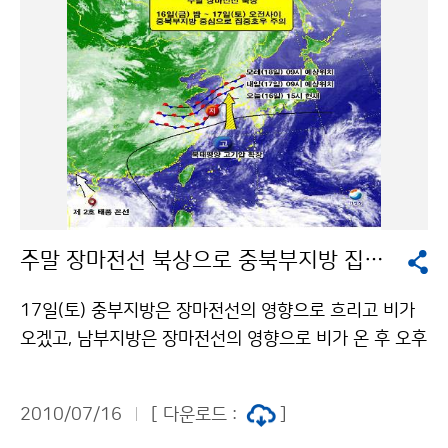
복(越伏)이라고 한다. 초복은 7월 11일부터 21일 사이
에 주로 나타나며, 올해는 7월 19일에 해당된다. 과거 40
년간 삼복일의 최고기온 현황(1970~2009년) 우리나라
10대 도시(서울, 춘천, 강릉, 대전, 청주, 광주, 전주, 부산,
대구, 제주)를 기준으로 한 초복·중복·말복일의 평균 최고
기온은 각각 28.7℃, 30.6℃, 30.5℃로 나타났다. 서울은
각각 28.7℃, 30.1℃, 30.5℃로 나타나, 말복의 최고기온
이 가장 높았다. 문의 기상자원과 김은숙 02-2181-089
2기상청 이(가) 창작한 과거 40년간 삼복일의 최고 기온
주말 장마전선 북상으로 중북부지방 집중호우
은? 저작물은 "공공누리" 출처표시-상업적이용금지 조건
에 따라 이용 할 수 있습니다.
17일(토) 중부지방은 장마전선의 영향으로 흐리고 비가
오겠고, 남부지방은 장마전선의 영향으로 비가 온 후 오후
에는 점차 북태평양 고기압의 가장자리에 들어 비가 점차
약해지거나 그치겠으나 남해안지방은 지형효과에 의해
2010/07/16
[ 다운로드 :
]
곳에 따라 오전에 많은 비가 또다시 내릴 가능성이 있겠