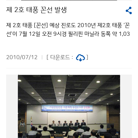
년 이래 최근 1개월의 평균기온과 평균 최저기온은 각각
제 2호 태풍 꼰선 발생
최고 2위(1위 1978년 23.8℃, 20.3℃)를 기록하였다.
평균 강수량은 108.5㎜로 평년보다 적었으며(평년대비
제 2호 태풍 [꼰선] 예상 진로도 2010년 제2호 태풍 ‘꼰
52.8%), 강수일수는 14.0일로 평년보다 2.6일 많았고,
선’이 7월 12일 오전 9시경 필리핀 마닐라 동쪽 약 1,03
일조시간은 129.3시간으로 평년보다 36.6시간 적었다.
0km 부근 해상에서 발생하였다. [꼰선]은 베트남에서 제
문의: 기후예측과 나현종 02-2181-0481기상청 이(가)
출한 태풍 이름으로 ‘성’의 이름이다. 이 태풍은 7월 12일
창작한 7월 하순 많은 비, 8월 상순 무더운 날 많을 듯 저
2010/07/12
[ 다운로드 :
]
15시 현재, 중심 최저기압 995hPa의 중형으로 중심 부
작물은 "공공누리" 출처표시-상업적이용금지 조건에 따
근에서 초속 20m의 강풍이 불고 있으며, 시속 19km로
라 이용 할 수 있습니다.
서진하고 있다. 이 태풍은 점차 서북서진 하면서 필리핀
루손섬 북쪽을 통과한 후, 15일 오후에 중국 홍콩 남동쪽
약 510km부근 해상에 위치할 것으로 예상된다. 이 태풍
이 우리나라까지 영향을 줄 가능성은 적지만, 태풍이 진행
할 것으로 예상되는 지역에서 항해 및 조업하는 선박들의
각별한 주의가 요망된다. 기상청 국가태풍센터는 태풍이
발생하면 첫 발생정보를 발표한 후, 변질 또는 약화될 때
까지 태풍의 현재상황과 예상 진로 및 강도에 대한 태풍정