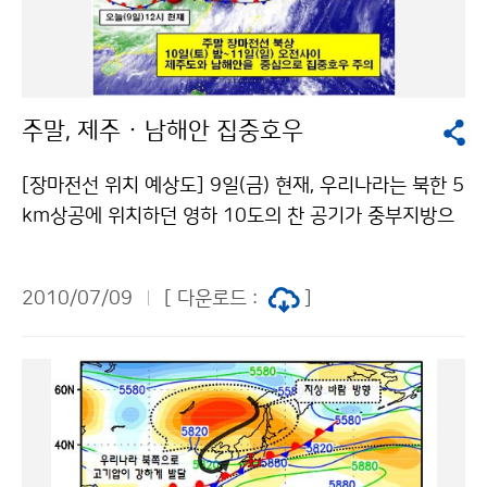
진흥원의 역할 증대 및 타 분야와 융합하여 기상산업의 시
너지 증대 등 다양한 의견이 나왔으며, 기상청은 이번 공
청회를 통해 사회 각계의 의견을 수렴하여 올해 12월까
지 기상산업진흥 기본계획을 확정하고, 2011년부터 시
주말, 제주 · 남해안 집중호우
행할 것이다. 문의 기상산업정책과 공종웅 02-2181-08
46기상청 이(가) 창작한 기상산업 진흥 기본계획 수립을
[장마전선 위치 예상도] 9일(금) 현재, 우리나라는 북한 5
위한 공청회 개최 저작물은 "공공누리" 출처표시-상업적
km상공에 위치하던 영하 10도의 찬 공기가 중부지방으
이용금지 조건에 따라 이용 할 수 있습니다.
로 느리게 남동진하면서 서울·경기도, 강원도와 전라남도
에서는 대기불안정으로 천둥·번개를 동반한 소나기가 내
2010/07/09
[ 다운로드 :
]
리는 곳이 있다. 한편, 장마전선은 제주도 남쪽 먼바다에
위치하고 있으며, 이 장마전선에 동반되어 중국 남부지방
에서 저기압이 점차 발달하고 있다. 9일(금)은 상층의 찬
공기가 중부지방을 거쳐 동해상으로 남동진하면서 밤까
지 산발적으로 천둥·번개를 동반한 소나기가 내리는 곳이
있겠다. 10일(토)과 11일(일) 사이에는 중국남부지방의