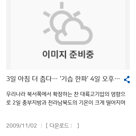
보 안내전화를 통해 이용할 수 있다. 기상청과 국립기상연
구소가 주최한 포럼은 전병성 기상청장의 환영사와 이만
의 환경부장관의 축사에 이어 주제발표, 패널토의 및 질의
응답 순으로 진행됐다. 육명렬 기상청 예보정책과장은 ‘동
네예보 성과와 개선’ 주제발표를 통해 “2009년 동네예보
정확도가 91.9%로 2008년에 비해 4% P 상승했다”며,
“동네예보 정확도 향상을 위해 예보관 능력을 높이고, 전
세계 모델 정확도 2위인 영국 통합모델을 도입하며, 주요
산의 동네예보 지점을 현행 47개소에서 100개소 이상으
3일 아침 더 춥다… ‘기습 한파’ 4일 오후부터 풀려
로 확대하고, 초단기예보에서 주간예보까지 체계적인 디
지털 동네예보 서비스를 구축할 계획“이라고 밝혔다. 홍철
우리나라 북서쪽에서 확장하는 찬 대륙고기압의 영향으
소방방재청 재난상황실장은 ‘동네예보와 재난상황관리’
로 2일 중부지방과 전라남북도의 기온이 크게 떨어지며
발표에서 “최근 10년(1999~2008)간 평균피해 대비 2
한파주의보가 발표되고, 강원 영동지방과 산간지방을 중
009년 재산피해가 84% 줄어들고, 특히 인명피해가 크
심으로 많은 눈이 내리는 등 곳곳에서 첫 눈, 첫 얼음, 첫
게 감소한 것은 동네예보의 영향이 크다”고 말했다. 오지
2009/11/02
[ 다운로드 :
]
서리가 관측되었다. 3일은 2일보다 기온이 더 떨어져 매
산간마을 이장을 현장재난관리관으로 임명하여 기상특보