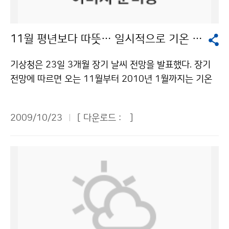
을 비롯해 일본, 중국, 인도, 러시아, 프랑스, 미국, 유럽공
동체와 세계기상기구(WMO) 등 국내외 관련 기관이 참석
11월 평년보다 따뜻… 일시적으로 기온 크게 떨어질 듯
한다. 회의에서는 위성통신, 위성산출물, 비상계획, 전 지
구 자료배포 분야에 대한 국가별 세부 내용을 논의하며,
기상청은 23일 3개월 장기 날씨 전망을 발표했다. 장기
현재 운영 중인 위성시스템 상황, 향후 위성발사 계획, 현
전망에 따르면 오는 11월부터 2010년 1월까지는 기온
업운영 지속성 및 신뢰성 등 공동 관심사를 토의 및 조정
은 평년(-4~10℃)보다 높겠으나 기온변화가 크겠다. 대
한다. 세계에서 일곱 번째로 기상위성을 보유할 예정인 우
륙고기압의 세력 약화 및 이동성고기압의 영향으로 평년
리나라는 이번 기상위성조정그룹회의에서 한국의 기상위
2009/10/23
[ 다운로드 :
]
보다 기온이 높은 경향을 보이겠으나 일시적인 찬 대륙고
성 개발 및 운영 계획 등 기상위성 선진국으로 도약하기
기압의 영향으로 기온이 큰 폭으로 떨어질 때가 있겠다.
위한 청사진을 대내외에 과시할 계획이다. 서애숙 국가기
강수량은 평년(70~221㎜)과 비슷하고, 건조한 날이 많
상위성센터장은 “전 지구 관측 시스템에서 기상위성의 역
겠으며 서해안과 강원도 영동 산간지방을 중심으로 지역
할이 중요해지고 있고, 이의 효율성과 지속성을 확립하기
에 따라 많은 눈이 오는 곳이 있겠다. 월별로는 11월에는
위해서는 기상위성조정그룹회의와 같은 국제적인 협력이
이동성고기압과 대륙고기압의 영향을 주기적으로 받는
매우 중요하다”고 말했다. 문의 : 국가기상위성센터 나선
가운데 기온은 평년보다 높은 경향을 보이겠으나, 일시적
미 043-717-0225기상청 이(가) 창작한 전 세계 기상위
으로 찬 대륙고기압이 확장하면서 기온이 다소 큰 폭으로
성 개발·운영기관 제주도에 집결 저작물은 "공공누리" 출