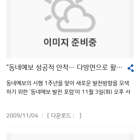
“동네예보 성공적 안착… 다방면으로 활용도 높여야”
동네예보의 시행 1주년을 맞아 새로운 발전방향을 모색
하기 위한 ‘동네예보 발전 포럼’이 11월 3일(화) 오후 서
울 영등포구 신길동 공군회관에서 열렸다. 기상청이 200
8년 10월부터 시행하고 있는 동네예보는 전국을 3,500
2009/11/04
[ 다운로드 :
]
여개 읍면동 단위로 세분화하고, 3시간 간격으로 12개 예
보요소의 48시간 예보를 지리정보시스템과 연동하여 제
공하는 맞춤형 기상정보 서비스로, 인터넷과 131 일기예