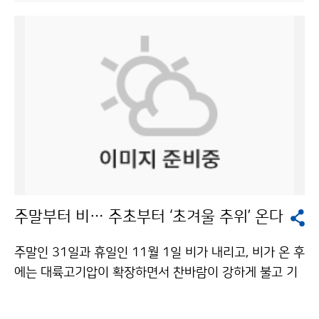
우 쌀쌀하겠으며, 추위는 4일 오후부터 점차 풀릴 전망이
시 재난관리 현장활동을 강화하도록 하고, 예비특보 발표
다. 3일은 중부와 남부내륙지방에서 영하의 기온을 보이
시 사전에 대피하여 피해를 최소화하는 등 동네예보를 재
는 곳이 많겠다. 3일 예상 기온은 서울 -4~7도, 인천 -3~
난관리에 적극 활용하고 있다고 소개했다. 홍철 실장은 자
8도, 수원 -5~10도, 춘천 -6~9도, 철원 -8~7도, 대전 -
동관측장비를 더욱 확충하여 기상관측 공백지역을 최소
4~11도, 청주 -4~11도, 광주 -1~13도, 전주 -2~12도,
화하고, 재난피해 경감을 위해 신속하고 정확한 기상정보
대구 0~14도, 부산 4~15도, 울산 1~14도, 거창 -6~14
를 제공해줄 것을 당부했다. 김영도 웨더아이 대표는 ‘국
도, 제주 7~15도이다. 3일은 북서풍이 서풍으로 바뀌며
민과 더 가까이! 동네예보’ 주제발표에서 포털 사이트와
서울·경기도 및 충청남도 서해안지방에는 낮 한때 눈 또
언론사 인터넷 사이트, IPTV 등 각 분야의 동네예보 활용
는 비가 조금 오는 곳이 있겠으며, 일부지역에서는 밤까지
사례를 소개했다. 동네예보의 발전을 위해 정확성과 안정
이어지는 곳도 있겠다. 한편, 2일은 올 가을 들어 가장 낮
성을 높이고 예보요소와 관측망을 더욱 확대할 필요가 있
은 기온분포를 나타냈다. 서울의 아침 최저기온이 -1.1도
다고 말했다. 박은우 서울대 농업생명과학대학장은 ‘동네
주말부터 비… 주초부터 ‘초겨울 추위’ 온다
를 기록한 것을 비롯하여, 대관령(-1.8도), 동두천(-1.4
예보와 농림기상서비스’를 통해 “농림기상분야는 다른 어
도), 문산(-1.4도), 철원(-0.9도), 인천(-0.2도) 등이 영하
느 분야보다 동네예보의 산업적 활용 측면에서 큰 비중을
주말인 31일과 휴일인 11월 1일 비가 내리고, 비가 온 후
권의 추운 날씨를 보였다. 강원도 영동지방에는 많은 눈이
차지한다”며 농업용으로 활용할 때 필요한 기상요소들(시
에는 대륙고기압이 확장하면서 찬바람이 강하게 불고 기
내려 11월 최다 적설량 기후기록을 경신했다. 2일 현재
간별 강수량, 엽면습윤시간 등)을 지원하도록 동네예보를
온이 크게 떨어져 추워지겠다. 기상청은 주말인 31일에는
(오후 3시 기준) 최심적설량(0~24시 중 새로 내려 쌓여
개선해야 할 것이라고 말했다. 패널토의에서는 지난 1년
북서쪽에서 접근하는 저기압의 영향을 받아 전국이 차차