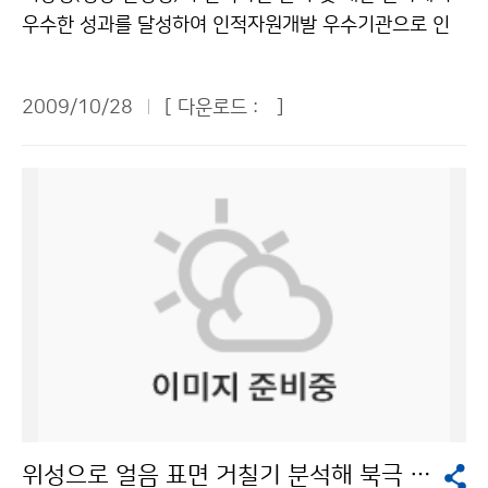
기이다. 전열기구의 과열, 누전 등으로 인한 화재나 폭발
특성에 맞는 예보법이 개발돼야 한다. 동네예보에서 혼란
우수한 성과를 달성하여 인적자원개발 우수기관으로 인
이 발생하지 않도록 각별한 주의가 요구된다. 성어기가 1
스러운 부분 중 하나가 기준이 모호한 것인데, 기준점이
증을 받았다. 기상청은 교육과학기술부와 행정안전부가
1월에도 계속되면서 해상교통량이 많아지고, 연안에서는
모호한 부분을 개선해야 한다. 기온의 경우 국민은 예상기
공동으로 3년마다 인증하는 인적자원개발 우수기관에 선
국지성 안개가 자주 발생하므로 연안을 항해하는 선박들
온이 몇 도라는 것보다, 어제보다 몇 도 올라가거나 떨어
2009/10/28
[ 다운로드 :
]
정되어 27일 서울 프라자호텔에서 인증서를 받았다. 기상
은 시계제한에 따른 충돌사고의 위험에 대비해야 한다. 바
진다고 하는 게 정보로서 더 가치가 있다. 그 지역의 날씨
청은 체계적인 인력관리를 위해 중기인력관리계획(2007
다의 수온분포는 동해연안이 15~16℃, 서해연안 14~1
가 어떻게 변하는지, 동네예보가 경향을 같이 전달해 주면
~2011)을 수립해 능력과 성과 중심의 인사를 하고 있다.
5℃, 남해연안 17~18℃로 평년에 비해 동해와 남해는
도움이 되겠다. 전체적으로 지난 1년간 운영은 성공적이
또한 개인의 전문성과 능력을 높이기 위해 1인 1전문분
1℃, 서해는 1~2℃ 정도 높을 것으로 예상된다. 어장은
었다. ▲정일용(연합뉴스 한민족뉴스팀) 팀장 = 보통 사
야를 지정하여 장기간 근무토록 하는 경력개발제도와 역
계절적인 수온의 하강에 따라 남하하는 어군을 대상으로
람 입장에서 무슨 뜻인지 잘 모르는 경우가 있다. 예를 들
량강화 중심의 교육훈련을 실시하고 있다. 이러한 실적을
서해중남부해역과 남해해역을 중심으로 어장이 형성되고,
면 강수확률이 어떤 의미인지, 강수확률 60%와 70%의
인정받아 기상청은 지난 2006년에 이어 또다시 인재개
동해안에서는 동해중남부해역을 중심으로 살오징어 어장
차이가 무엇인지 모르겠다. 보통 사람의 눈높이에 맞춰 정
발 우수기관에 선정되었다. 홍윤 기상청 차장은 “앞으로도
이 형성될 것으로 예상된다. 한편, 11월에는 연근해에 출
보를 제공해주면 좋겠다. ▲홍철(소방방재청 재난상황실)
인적자원 육성에 꾸준한 투자와 노력을 기울여 궁극적으
현한 모든 해파리가 수온이 낮아짐에 따라 자연스럽게 소
실장 = 동네예보가 기상예보의 엄청난 발전 계기가 된 것
로는 예보정확도를 높여 국민으로부터 항상 신뢰받는 기
멸될 것으로 보인다. 이번 ‘11월 연근해 선박 기상정보’에
은 틀림없다. 1년 전에 시행하지 않았다면 지금과 같이 발
관으로 자리매김할 것”이라고 말했다. 인재개발 우수기관
는 11월의 해양기상특성 정보 외에도 해양안전정보 및
전할 수 없었을 것이다. 동네예보가 행정구역 단위로 이뤄
인증제(Best HRD)는 정부가 인적자원 관리 및 개발 등
어장정보, 주의사항 등 연근해 선박관련 종사자와 국민에
위성으로 얼음 표면 거칠기 분석해 북극 해빙면적 파악
지고 있는 것으로 알고 있다. 교통체계가 아닌, 기상여건
인재개발 활동이 우수한 공공기관을 평가해 인증하는 제