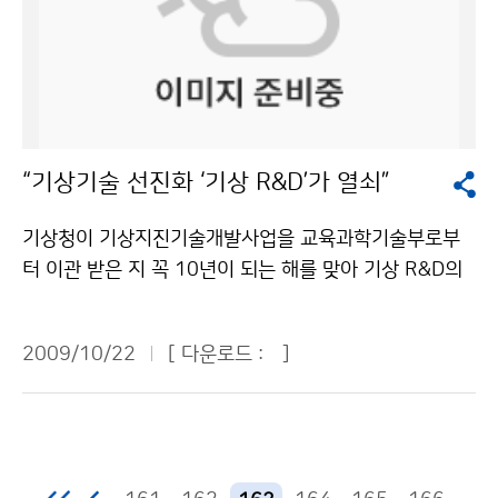
그러나 산불이 발생한 10월 15일 영상을 보면, 북한 함경
시행한다. 기존의 전국 평균에 대한 장기예보를 개선하여
도 지방으로 뿌연 담배연기와 비슷하게 나타나는 부분이
지역별 기후특성을 반영한 12개 구역별로 상세 장기예보
있다. 이 부분이 바로 산불에 의한 연기다. 빨간색 점으로
서비스를 실시한다. 이와 함께 장기예보 신뢰도를 기상청
표시된 부분은 열적외선 채널 영상에서 주위보다 상대적
홈페이지를 통해 제공한다. 기온과 강수량의 장기예보에
으로 온도가 높게 올라가는 곳인데, 자동산불탐지방법을
서 ‘평년보다 낮겠음(적겠음)’, ‘평년과 비슷하겠음’, ‘평년
통해 산불이 난 곳으로 판단되어 표시된다. 사용된 위성자
보다 높겠음(많겠음)’과 같은 3분위 형태의 예보 외에 각
“기상기술 선진화 ‘기상 R&D’가 열쇠”
료는 지구관측위성(Terra/Aqua) MODIS 열적외선 채널
단계별로 발생가능성을 정량적으로 동시에 제공하는 확
자료이며, 36개의 채널 중 21, 22, 31번 채널을 이용하
률정보를 참고자료로 제시한다. 지점별, 일별 기후정보도
기상청이 기상지진기술개발사업을 교육과학기술부로부
였다. 수평해상도는 1km이다. 기상청은 1970년 NOAA
홈페이지에서 제공한다. 여기에는 과거 통계자료(우리나
터 이관 받은 지 꼭 10년이 되는 해를 맞아 기상 R&D의
극궤도 기상위성을 시작으로 40여 년간 기상위성자료를
라 1973~2008년, 북한 1981~2008년)를 기반으로 8
성과를 뒤돌아보고, 기상청 임무에 맞는 R&D 전략 및 투
수신, 활용해 왔다. 1978년에는 정지궤도기상위성 GMS
7개 지점별(우리나라 60개, 북한 27개)로 일별 강수 발
자방향을 토론하는 대토론회가 산·학·연 연구자 200여
-1호의 관측자료를 일 3회 정규적으로 수신하면서 위성
2009/10/22
[ 다운로드 :
]
생빈도 등의 참고자료가 포함되어 있다. 문의 : 기후예측
명이 모인 가운데 19일 서울 노보텔 앰배서더에서 열렸
관측자료를 본격적으로 기상예보업무에 활용하기에 이르
과 배선희 2181-0482기상청 이(가) 창작한 11월 평년
다. 이 행사에서는 교육과학기술부, 지식경제부, 환경부,
렀다. 2009년 10월 현재 실시간으로는 정지궤도 위성인
보다 따뜻… 일시적으로 기온 크게 떨어질 듯 저작물은
기상청 순으로 각 부처의 R&D 성과와 정책방향에 대한
MTSAT-1R과 중국 FY-2D 위성자료를 수신하고 있으
"공공누리" 출처표시-상업적이용금지 조건에 따라 이용
설명이 있었으며, 연구자와의 자유 토론에서는 기상 R&D
며, 극궤도 기상위성으로는 미국의 NOAA-15, 17, 19호
할 수 있습니다.
활성을 위한 각 부처와 연구자간 협력에 대하여 토론이 이