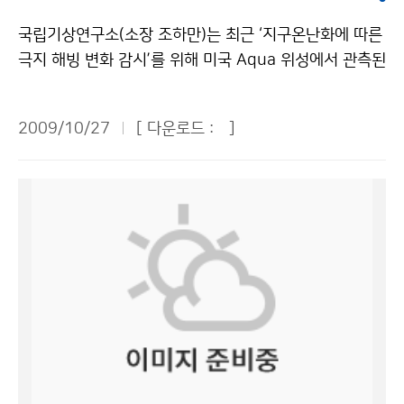
게 유익한 다양한 정보가 수록되어 있다. ‘연근해 선박 기
이 바뀔 조건이 있는 지역의 경우에 좀 더 세분화하는 방
도다. 문의 : 운영지원과 김영동 2181-0342기상청 이
상정보’는 기상청 홈페이지(날씨정보→현재날씨→해양날
국립기상연구소(소장 조하만)는 최근 ‘지구온난화에 따른
안을 마련해주길 바란다. 도시에서는 같은 높이로 인접한
(가) 창작한 기상청, 2009년도 ‘인재개발 우수기관’으로
씨→연근해 선박 기상정보)에서 매월 말일에 확인할 수 있
극지 해빙 변화 감시’를 위해 미국 Aqua 위성에서 관측된
동네의 기상여건이 바뀔 조건이 별로 없다. 하지만 강원도
재인증 저작물은 "공공누리" 출처표시-상업적이용금지
다. 문의 : 해양기상과 장태규 2181-0745기상청 이(가)
마이크로파의 물리적 특성을 이용한 새로운 기법을 개발
의 경우, 한 개 군이 100m에서 1,000m까지 고도 차이
조건에 따라 이용 할 수 있습니다.
창작한 11월 연안·바다에서 ‘국지성 안개’, ‘너울성 고파’
하였다. 극지 해빙(바닷물이 얼어서 생긴 얼음)의 주요 성
가 나는 곳이 있다. 고저차이, 도시지역과 산간지역 등을
2009/10/27
[ 다운로드 :
]
주의해야 저작물은 "공공누리" 출처표시-상업적이용금지
분인 눈과 얼음의 물리적 특성(표면 거칠기)이 물과 다르
고려하여 예보한다면 동네예보는 특화된 예보로 발전할
조건에 따라 이용 할 수 있습니다.
다는 점에 착안하여, 극지 해빙 특성을 위성 마이크로파로
가능성이 충분하다. ▲나득균(기상청 기상기술과) 과장 =
탐지하였다. 이는 해빙의 면적 및 두께를 산출하는 기존
처음 시작할 때는 제대로 예보할 수 있을까 걱정했지만 1
연구와는 차별된 새로운 탐지기술이다. 연구 결과에 의하
년이 지난 시점에서 볼 때 결과적으로 일기예보 정확도,
면, 지난 5년간(‘03~’08년) 북극 해빙 면적이 약 11% 작
강수 정확도가 상당히 향상됐다. 수요자 관점에서 시각을
아졌고 특히, 여름철에는 약 30% 급격히 감소하였다. 그
바꿔 시스템을 더 보완하고 서비스의 다양성을 꾀하겠다.
리고 또 다른 해빙의 녹는 정도를 판별할 수 있는 표면 거
사람의 움직임에 따라서 언제 어디서나 유비쿼터스 정보
칠기는 매년 8월에 최저값을 나타내는 반면, 실제 해빙의
를 제공하는 방향으로 동네예보가 진화해 나가야 한다고
면적은 9월에 가장 작아져 표면 거칠기가 해빙 면적에 한
생각한다. 기상사업자와 협력해서 제공한다면 국민에게
달 선행함을 밝혔다. 이 기법은 해빙 표면 거칠기의 변화
보다 편리한 서비스가 될 것이다. 동네예보 만족도 조사
를 통해 해빙 면적이 최소가 되는 시점을 한 달 미리 알 수
결과 보통 이상의 만족도가 90%, 인지도는 75%, 이용목