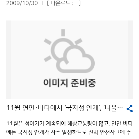
있는 눈의 최대 깊이)은 대관령 21.6㎝, 강릉 14.0㎝, 속
2009/10/30
[ 다운로드 :
]
간의 동네예보 성과를 평가하고, 향후 개선방향을 논의했
흐려져 새벽에 경기북부지방부터 비(강수확률 60~90%)
초 10.5㎝로 3곳 모두 극값(역대 최고 기록값)을 경신했
다. 참석자들은 동네예보가 짧은 기간에 무난하게 정착되
가 시작되어, 밤에는 전라북도와 경상북도 지방까지 확대
다. 첫 얼음(오전 9시 현재)은 서울, 수원, 이천, 백령도, 인
어 성공적이라고 호평했다. 다방면으로 동네예보의 활용
되겠다고 30일 예보했다. 한랭전선이 형성되어 느리게 남
천, 동두천, 문산, 강릉에서 관측되었으며, 동두천과 강릉
도를 높이고, 관측지점을 확충하여 정확도를 높이며, 지역
동진하면서 중부지방을 중심으로 돌풍과 함게 천둥·번개
에서는 첫 서리도 나타났다. 서해안지방에 강풍주의보가
의 지형적 특성을 반영하여 예보하고, 날씨변화 추세를 알
를 동반한 시간당 20㎜ 안팎의 다소 강한 비가 오겠다. 이
발효되는 등 바람이 강하게 부는 곳이 많았고, 전 해상에
수 있는 과거자료와 연계할 필요가 있다는 등 조언도 빠뜨
번 비는 1일 새벽에 경기북부지방부터 점차 그치고, 남부
서는 바람이 강하게 불고 물결이 높게 일었다. 문의 : 예보
리지 않았다. 다음은 패널토의에서 논의된 주요내용. ▲최
지방은 낮까지 이어지겠다. 남부지방과 제주도에서는 전
상황과 예보관 2181-0674기상청 이(가) 창작한 3일 아
우갑(서울대 지구환경과학부) 교수 = 동네마다 예보 내용
라북도와 경상북도에서 31일 밤에 시작되어 1일 오후까
침 더 춥다… ‘기습 한파’ 4일 오후부터 풀려 저작물은 "공
이 거의 같다면 도시 단위의 광역예보만 보면 되기 때문에
지 비가 이어지는 곳이 있겠다. 예상 강수량(31일 00시
공누리" 출처표시-상업적이용금지 조건에 따라 이용 할
굳이 동네예보를 볼 필요가 없다. 예컨대 서울의 경우 기
부터 11월 1일 24시까지)은 △서울·경기도, 강원도, 서
수 있습니다.
상청이 보유한 27개 관측지점에 따라 동네예보를 하면
해5도, 울릉도·독도 20~50㎜, △충청남북도, 경상북도,
정말 가치 있는 동네예보가 될 것이다. 예보가 틀렸을 때
전라북도, 전라남도(1일), 경상남도(1일), 제주도(1일) 5
11월 연안·바다에서 ‘국지성 안개’, ‘너울성 고파’ 주의해야
는 왜 틀렸는지, 같은 도시 내에서 지역에 따라 왜 예보가
~30㎜이다. 비가 그친 뒤엔 기온이 떨어져 매우 쌀쌀하겠
차이가 나는지를 밝히는 게 예보 정확도를 높이는 지름길
다. 2일(월)은 전국 대부분의 지역이 아침 최저기온이 5
11월은 성어기가 계속되어 해상교통량이 많고, 연안 바다
이 아닌가 생각한다. ▲안태호(숭실대 경영학과) 교수 =
도 미만으로 크게 떨어져 춥겠다. 서울은 2일 아침 최저기
에는 국지성 안개가 자주 발생하므로 선박 안전사고에 주
정보화, 과학화 시대에서 예보는 커다란 비중을 차지하며,
온이 0도로 뚝 떨어지고, 3일은 영하권으로 추락할 것으