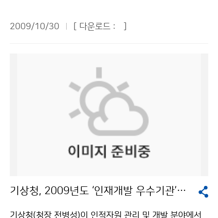
의를 기울여야 한다. 특히, 동해안에서는 내년 봄까지 너
여가생활의 비중이 커질수록 날씨의 중요성은 커진다. 정
로 전망된다. 영·호남과 제주도 지역을 제외한 중부지방
울성 고파를 경계해야 한다. 우리나라 주변해역에서 수온
확한 날씨정보를 맞춤형으로 제공해주는 동네예보는 기
은 2일과 3일 최고기온이 10도 미만으로 한자릿수의 기
2009/10/30
[ 다운로드 :
]
이 점차 낮아짐에 따라 어군은 남하하여 서해중남부와 남
상청의 커다란 업적이라 생각한다. 동네예보에서 강수량
온이 예상된다. 특히 강원지역은 2일과 3일 -1도에서 -3
해를 중심으로 어장형성이 예상되며, 동해 중남부에는 살
을 12시간 단위로 예보하고 있는데, 다소 오차가 있다 하
도로 추워지겠다. 해상에서 발달한 구름의 영향으로 서해
오징어 어장이 형성될 것으로 예상된다. 기상청은 이 같은
더라도 12시간 강수량의 추이를 보여주면 좋겠다. 역사적
안과 동해안 지방에는 비 또는 눈이 오는 곳도 있을 전망
내용을 골자로 한 ‘11월 연근해 선박 기상정보’를 30일
인 자료도 중요하기 때문에, 동네예보가 예보자료뿐만 아
이다. 서해안지방은 2일과 3일 사이에, 동해안지방은 1일
발표했다. 기상청은 11월 상순에는 이동성 고기압과 대륙
니라 과거 자료도 쉽게 볼 수 있도록 해주면 유용할 것이
오후부터 2일 사이에 비 또는 눈이 오는 곳이 있겠다. 동
고기압의 영향을 주기적으로 받아 물결은 주기적으로 변
다. 동네예보가 사업적으로도 연계되어 활성화 되었으면
해안지방은 지형적인 영향으로 산지를 중심으로 대설특
화하겠고, 중순에는 찬 대륙고기압이 확장하면서 일시적
좋겠다. ▲지윤태(MBC 보도국 기상센터) 부장 = 정확도
보가 내려질 가능성도 있다. 4일부터는 추위가 풀려 낮 최
으로 물결이 높겠으며, 하순에는 대륙고기압의 세력은 약
에 문제가 없고, 이전에 비해 엄청나게 늘어난 정보를 기
고기온이 두자릿수를 기록할 것으로 예상된다. 문의 : 예
화되고 이동성 고기압의 영향을 많이 받아 물결이 낮겠으
상청이 차질 없이 무난히 소화했다는 점에서 지난 1년간
보상황과 예보관 2181-0674기상청 이(가) 창작한 주말
나 기압골이 통과하면서 일시적으로 물결이 높을 것으로
동네예보는 성공적이다. 이전의 특정지점 예보에서 객관
부터 비… 주초부터 ‘초겨울 추위’ 온다 저작물은 "공공누
예상했다. 특히 동해안에서는 내년 4, 5월까지 해안이나
화, 데이터화, 시스템화 한 기상정보를 만들어 낸 것은 대
리" 출처표시-상업적이용금지 조건에 따라 이용 할 수 있
방파제 등에서 갑자기 너울성 고파가 발생할 수 있어 주의
단한 진전이다. 농업, 임업, 환경 등 다양한 분야에서 활용
습니다.
기상청, 2009년도 ‘인재개발 우수기관’으로 재인증
가 필요하다. 11월은 날씨가 쌀쌀해지면서 선박에서 기관
도가 더 증대돼야 한다. 2~3개 지역의 동네예보가 큰 차
고장이나 화재, 폭발, 인명사상 등의 사고가 급증하는 시
이가 없는데, 동네예보 특성이 잘 살아날 수 있는 각 지역
기상청(청장 전병성)이 인적자원 관리 및 개발 분야에서