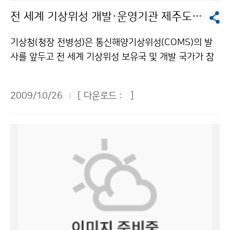
있으므로 향후 여름철 북극 항로를 여는 시기를 예측하는
적은 일상생활과 취미활동을 위해서가 72%를 차지했으
전 세계 기상위성 개발·운영기관 제주도에 집결
데 매우 유용한 정보로 활용할 수 있을 것으로 기대된다.
며, 서비스 개선 필요부분은 예보정확도 향상이 54%이
본 연구 결과는 국제 저명 학술지에 투고될 계획이며, 이
며, 동네예보가 생활편익 증진과 산업경제 부가가치 창출
기상청(청장 전병성)은 통신해양기상위성(COMS)의 발
번 주(10. 29~30)에 개최되는 한국기상학회 가을 학술
에 기여한다는 응답이 79%로 나타났다. 설문조사에서 제
사를 앞두고 전 세계 기상위성 보유국 및 개발 국가가 참
대회에서 발표될 예정이다. 문의 : 국립기상연구소 지구환
시된 의견을 바탕으로 국민에게 양질의 정보를 제공하도
석하는 기상위성조정그룹회의(CGMS)를 26일부터 30
경시스템연구과 조천호 6712-0350기상청 이(가) 창작
록 노력하겠다. 문의 : 예보정책과 문재인 2181-0494기
일까지 제주도 서귀포 롯데호텔에서 개최한다. 기상위성
한 위성으로 얼음 표면 거칠기 분석해 북극 해빙면적 파악
상청 이(가) 창작한 “동네예보 성공적 안착… 다방면으로
2009/10/26
[ 다운로드 :
]
조정그룹회의는 유럽기상위성센터(EUMETSAT)가 주관
저작물은 "공공누리" 출처표시-상업적이용금지 조건에
활용도 높여야” 저작물은 "공공누리" 출처표시-상업적이
하여 1972년부터 매년 개최해온 회의로, 전 세계 기상위
따라 이용 할 수 있습니다.
용금지 조건에 따라 이용 할 수 있습니다.
성 개발기관과 운영기관이 참여하는 국제 기상위성 정책
조정 회의이다. 우리나라는 2005년부터 정식회원국으로
참석하여 한국 독자의 통신해양기상위성 발사를 앞둔 시
점에 맞춰 이번 회의를 유치했다. 2009년 말 발사 예정인
통신해양기상위성(COMS : Communication, Ocean,
and Meteorological Satellite)은 36,000km 적도 상
공에서 약 7년간 기상관측, 해양관측, 통신임무를 복합적
으로 수행하는 한국 위성이다. 이번 37차 회의에는 한국