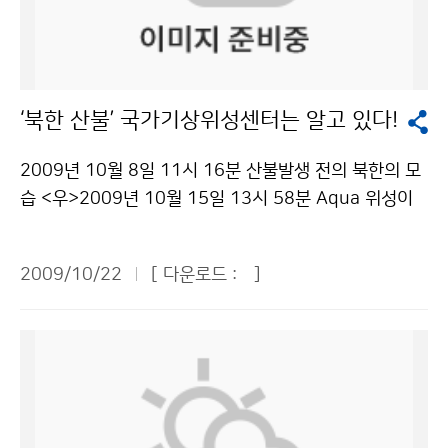
떨어질 때가 있겠으며, 서리가 내리거나 얼음이 어는 곳이
처표시-상업적이용금지 조건에 따라 이용 할 수 있습니
있겠다. 강수량은 기압골의 영향으로 평년과 비슷한 경향
다.
을 보이겠다. 12월에는 대륙고기압과 북쪽을 지나는 기압
골의 영향을 주기적으로 받아 기온 변화가 크겠으나 전반
‘북한 산불’ 국가기상위성센터는 알고 있다!
적인 기온과 강수량은 평년과 비슷하겠다. 찬 대륙고기압
확장에 따른 강한 한기 남하로 기온이 큰 폭으로 떨어질
2009년 10월 8일 11시 16분 산불발생 전의 북한의 모
때가 있겠으며 강수량의 지역적인 편차가 큰 가운데 서해
습 <우>2009년 10월 15일 13시 58분 Aqua 위성이
안 지방에서는 지형적인 영향으로 많은 눈이 오겠다. 201
관측한 산불" src="http://web.kma.go.kr/images/o
0년 1월에는 대륙고기압의 세력 약화로 기온은 중·서부
pen/kma_focus_img03_1022.jpg"> 기상청 국가기
지방을 중심으로 평년보다 다소 높은 경향을 보이겠으나
2009/10/22
[ 다운로드 :
]
상위성센터는 지난 10월 12일부터 15일까지 북한 함경
일시적으로 찬 대륙고기압이 확장하면서 기온이 큰 폭으
도 지방에 크고 작은 산불이 발생한 사실을 확인했다. 센
로 떨어질 때가 있겠다. 북고남저 형태의 기압배치를 보이
터는 충북 진천에 있지만 위성영상을 통해 북한의 모습을
면서 강원도 영동지방과 남부지방을 중심으로 다소 많은
훤히 들여다보고 있기 때문에 한눈에 북한에 산불이 난 것
눈이 올 때가 있겠으며, 서해안 지방에서는 지형적인 영향
을 알 수 있었다. 영상을 분석해 보면, 10월 8일 산불이
으로 많은 눈이 오는 곳이 있겠다. 한편, 기상청은 23일
발생하기 전의 영상에서는 별다른 특징을 찾을 수 없다.
발표한 1개월 전망 및 3개월 전망부터 상세 장기예보를