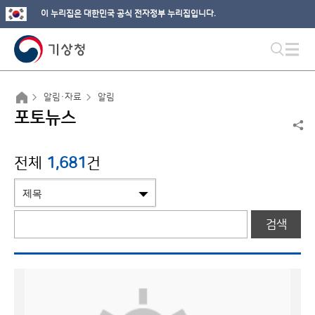
이 누리집은 대한민국 공식 전자정부 누리집입니다.
알림·자료
알림
포토뉴스
전체
1,681
건
검색