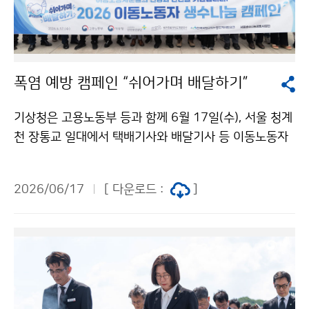
폭염 예방 캠페인 “쉬어가며 배달하기”
기상청은 고용노동부 등과 함께 6월 17일(수), 서울 청계
천 장통교 일대에서 택배기사와 배달기사 등 이동노동자
를 대상으로 생수를 나누어 주는 폭염 예방 캠페인 “쉬어
가며 배달하기”를 진행했다. 이번 행사는 최근 기후변화의
2026/06/17
[ 다운로드 :
]
영향으로 폭염의 빈도와 강도가 증가하는 가운데, 여름철
야외에서 장시간 근무하는 이동노동자들의 건강과 안전
을 지키기 위해 마련됐다.