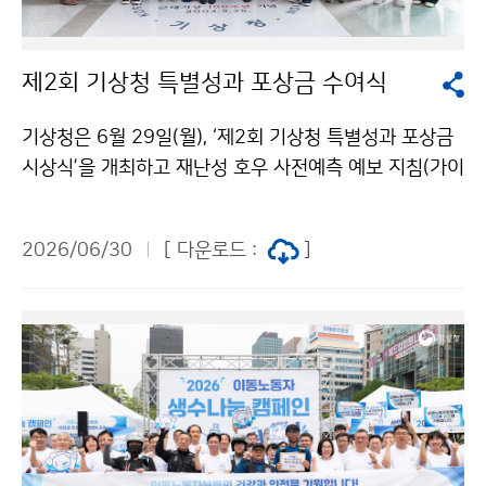
제2회 기상청 특별성과 포상금 수여식
기상청은 6월 29일(월), ‘제2회 기상청 특별성과 포상금
시상식’을 개최하고 재난성 호우 사전예측 예보 지침(가이
던스) 개발, 인공지능(AI) 기술을 활용한 천리안위성의 디
지털 지상관측 체계 개발, 슈퍼컴퓨터 및 수치예보모델의
2026/06/30
[ 다운로드 :
]
효율적 운영 기술 개발 등 탁월한 성과를 낸 직원들을 포
상했다.