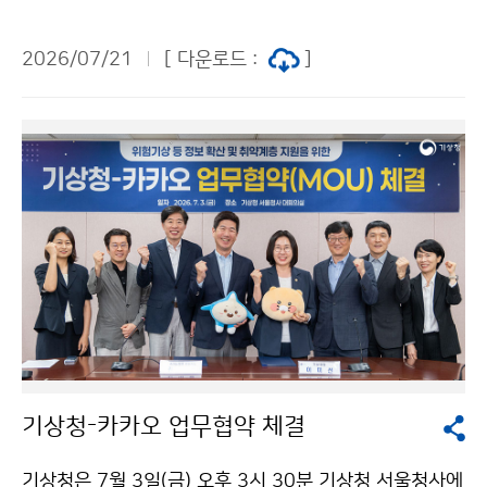
제주특별자치도 한천 자연재해 위험개선지구(제주시 용
담동)를 방문하였다. 한천 주변은 2007년 태풍 나리, 20
2026/07/21
[ 다운로드 :
]
16년 태풍 차바 등 그동안 태풍으로 인해 많은 비가 내려
하천이 범람하고 차량 수십 대가 침수·파손되었으며 인명
피해까지 있었던 곳으로, 여름철 위험기상 시 자연재해 발
생이 우려되는 지역이다.
기상청-카카오 업무협약 체결
기상청은 7월 3일(금) 오후 3시 30분 기상청 서울청사에