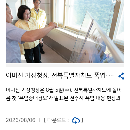
이미선 기상청장, 전북특별자치도 폭염·가뭄 현장 방문
이미선 기상청장은 8월 5일(수), 전북특별자치도에 올여
름 첫 ‘폭염중대경보’가 발표된 전주시 폭염 대응 현장과
저수율이 20%대인 섬진강댐을 찾아 현장 상황을 직접
점검하였다. 이 청장은 전주시 완산구 기상관측지점을 방
2026/08/06
[ 다운로드 :
]
문하여 폭염 상황과 현장 대응체계를 살피고, 섬진강댐을