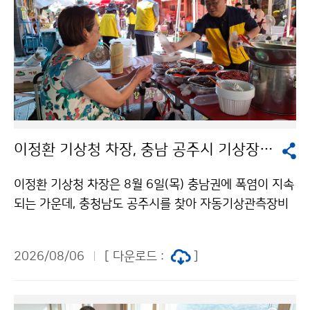
이정환 기상청 차장, 충남 공주시 기상장비 점검 및 폭염 피해 예방 활동 실시
이정환 기상청 차장은 8월 6일(목) 충남권에 폭염이 지속
되는 가운데, 충청남도 공주시를 찾아 자동기상관측장비
를 점검하고 장날을 맞이하여 시장을 방문한 시민과 상인
을 대상으로 더위를 식힐 수 있는 생수와 부채 나눔을 실
2026/08/06
[ 다운로드 :
]
시했다.