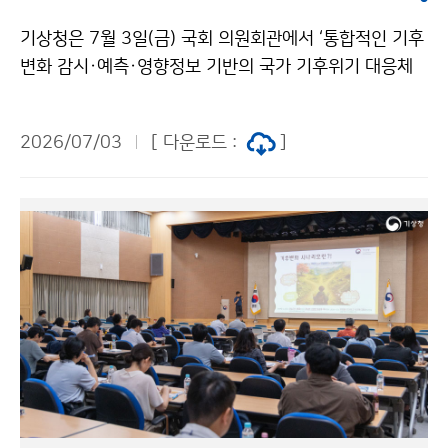
기상청은 7월 3일(금) 국회 의원회관에서 ‘통합적인 기후
변화 감시·예측·영향정보 기반의 국가 기후위기 대응체
계 강화 전략 토론회’를 개최하였다. 이번 토론회는 빈발
하는 폭염·집중호우·산불 등 기후재난에 효과적으로 대
2026/07/03
[ 다운로드 :
]
응하기 위해 부처별로 분산되어 있는 기후변화 감시·예측
·영향정보를 통합관리하고, 이를 국가와 지역의 정책 의
사결정에 효과적으로 활용하기 위한 협력 체계를 논의하
기 위해 마련되었다.