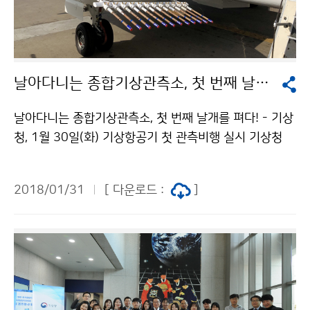
날아다니는 종합기상관측소, 첫 번째 날개를 펴다!
날아다니는 종합기상관측소, 첫 번째 날개를 펴다! - 기상
청, 1월 30일(화) 기상항공기 첫 관측비행 실시 기상청
(청장 남재철)은 기상 관측 및 집중연구를 목적으로 도입
한 기상항공기가 1월 30일(화) 김포공항에서 이륙(15시
2018/01/31
[ 다운로드 :
]
예정)하여 첫 번째 관측비행을 실시한다고 밝혔습니다.