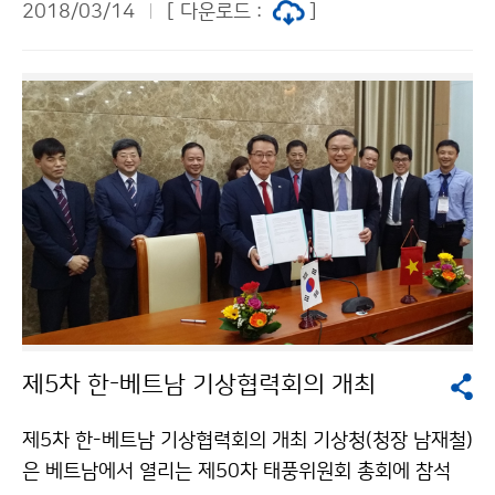
2018/03/14
[ 다운로드 :
]
사진을 통한 국민과의 소통을 위해 개최된, 제35회 기상
기후사진 공모전의 수상작을 발표했습니다. ‘햇살과 바람
의 기억, 날씨를 보다’를 주제로 진행됐던 이번 사진공모
전에서는 총 2,908점이 접수됐으며, 최종44점(일반공모
30점, 특별공모14점)이 수상의 영광을 안았습니다. 대상
에는 한파로 인해 얼어붙은 바다를 촬영한 겨울바다가 선
정되었습니다.수상한 작품들은 오는 3월 20일(화)
제5차 한-베트남 기상협력회의 개최
제5차 한-베트남 기상협력회의 개최 기상청(청장 남재철)
은 베트남에서 열리는 제50차 태풍위원회 총회에 참석