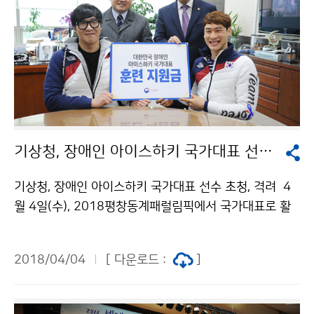
기상청, 장애인 아이스하키 국가대표 선수 초청, 격려
기상청, 장애인 아이스하키 국가대표 선수 초청, 격려 4
월 4일(수), 2018평창동계패럴림픽에서 국가대표로 활
약한 아이스하키 선수(2명)와 협회 관계자를 기상청으로
초청해, 후원금을 전달하고 격려했습니다. 기상청은 이번
2018/04/04
[ 다운로드 :
]
동계패럴림픽 기간 동안, 기부 누리집(다음 스토리펀딩)
을 활용해 아이스하키 선수단의 숨은 이야기를 소개하며
대표 선수단을 응원했습니다.