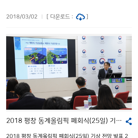
중(2018.2.28.~3.2), 베트남 기상청의 초청에 따라, 3월
2일(금) ‘한-베트남 기상협력회의‘를 개최했습니다. 주요
2018/03/02
[ 다운로드 :
]
의제로는 ODA프로젝트 개발, 지구대기감시 활동, 지방기
상청간 협력, 기상레이더 운영 및 활용기술 협력, 역량개
발 강화 등의 기상협력내용이 다루어졌습니다.
2018 평창 동계올림픽 폐회식(25일) 기상전망 발표
2018 평창 동계올림픽 폐회식(25일) 기상 전망 발표 2