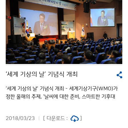
‘세계 기상의 날’ 기념식 개최
‘세계 기상의 날’ 기념식 개최 - 세계기상기구(WMO)가
정한 올해의 주제, ‘날씨에 대한 준비, 스마트한 기후대
응’3월 23일 오후2시. 기상청(청장 남재철)은 2018년
‘세계 기상의 날’을 맞이하여, 2층 대강당에서 김은경 환
2018/03/23
[ 다운로드 :
]
경부장관, 이상돈 국회의원, 전임청장 등 500여명이 참석