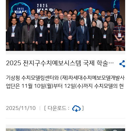
2025 전지구수치예보시스템 국제 학술회의(KIAPS)
기상청 수치모델링센터와 (재)차세대수치예보모델개발사
업단은 11월 10일(월)부터 12일(수)까지 수치모델의 현
재를 진단하고 미래 발전 방향을 모색하는 「2025 전지구
수치예보시스템 국제 학술회의(KIAPS)」를 개최한다. 이
2025/11/10
[ 다운로드 :
]
번 학술회의에는 우리나라를 비롯해 세계 최고 수준의 수
치모델기술을 보유한 유럽연합, 영국, 독일, 미국, 일본 전
문가들이 참석하여 최신 연구 결과 발표와 기상 예측 기술