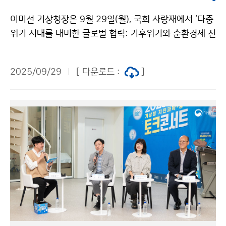
이미선 기상청장은 9월 29일(월), 국회 사랑재에서 ‘다중
위기 시대를 대비한 글로벌 협력: 기후위기와 순환경제 전
략의 연계’를 주제로 개최된 고위급 기후외교 포럼에 참석
하였다. 이번 행사는 기후위기, 자원 불안정, 사회적 불평
2025/09/29
[ 다운로드 :
]
등 등으로 대표되는 다중위기 시대의 대응 전략을 마련하
고자, 국회 기후특위를 비롯하여 6개 기관이 공동 주최하
였다.