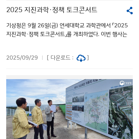
2025 지진과학·정책 토크콘서트
기상청은 9월 26일(금) 연세대학교 과학관에서 「2025
지진과학·정책 토크콘서트」를 개최하였다. 이번 행사는
미얀마 지진, 캄차카 지진 등 최근 국내외에서 발생하고
있는 지진·지진해일에 대하여 높아진 국민들의 궁금증을
2025/09/29
[ 다운로드 :
]
해결하고자 마련되었다.