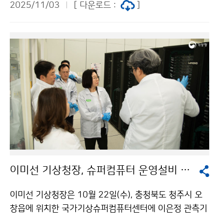
2025/11/03
[ 다운로드 :
]
상을 실시간으로 관측하고 있는 안동기상대 현장을 방문
하여 대설 등 겨울철 위험기상 대비와 안정적인 관측자료
생산을 위한 관측 환경을 점검하였다.
이미선 기상청장, 슈퍼컴퓨터 운영설비 안전성 현장 점검
이미선 기상청장은 10월 22일(수), 충청북도 청주시 오
창읍에 위치한 국가기상슈퍼컴퓨터센터에 이은정 관측기