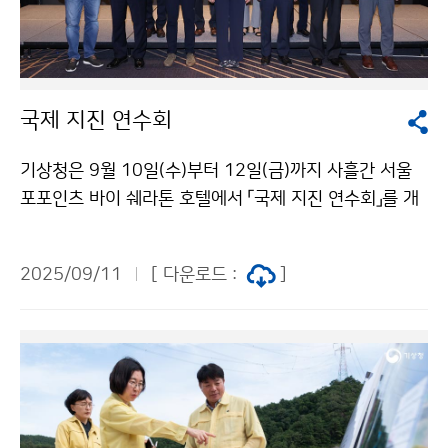
국제 지진 연수회
기상청은 9월 10일(수)부터 12일(금)까지 사흘간 서울
포포인츠 바이 쉐라톤 호텔에서 「국제 지진 연수회」를 개
최한다. 이번 연수회에서는 미국, 일본의 전문가와 국내
전문가, 관계 기관 담당자 등 120여 명이 참여하여 지진
2025/09/11
[ 다운로드 :
]
위험에 대한 실질적인 대응을 위한 진도 기반 지진정보 서
비스의 확대 및 고도화 방안을 논의할 예정이다.