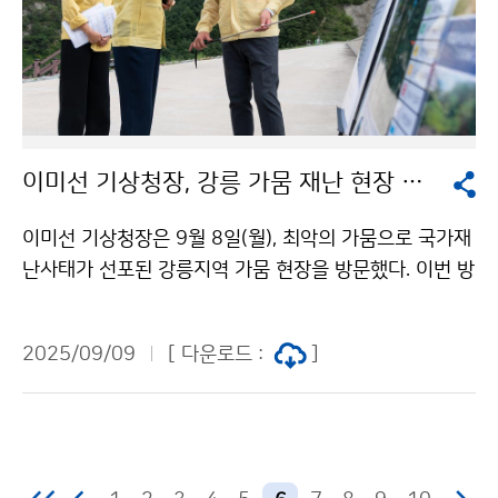
이미선 기상청장, 강릉 가뭄 재난 현장 방문
이미선 기상청장은 9월 8일(월), 최악의 가뭄으로 국가재
난사태가 선포된 강릉지역 가뭄 현장을 방문했다. 이번 방
문에는 장근일 강원지방기상청장이 동행했으며, 한국농어
촌공사 이형섭 강릉지사장으로부터 오봉저수지의 저수
2025/09/09
[ 다운로드 :
]
현황과 용수 공급 현황에 대한 설명을 들었다.