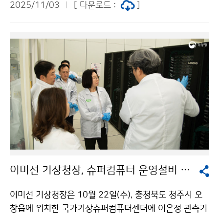
2025/11/03
[ 다운로드 :
]
상을 실시간으로 관측하고 있는 안동기상대 현장을 방문
하여 대설 등 겨울철 위험기상 대비와 안정적인 관측자료
생산을 위한 관측 환경을 점검하였다.
이미선 기상청장, 슈퍼컴퓨터 운영설비 안전성 현장 점검
이미선 기상청장은 10월 22일(수), 충청북도 청주시 오
창읍에 위치한 국가기상슈퍼컴퓨터센터에 이은정 관측기