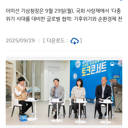
이미선 기상청장은 9월 29일(월), 국회 사랑재에서 ‘다중
위기 시대를 대비한 글로벌 협력: 기후위기와 순환경제 전
략의 연계’를 주제로 개최된 고위급 기후외교 포럼에 참석
하였다. 이번 행사는 기후위기, 자원 불안정, 사회적 불평
2025/09/29
[ 다운로드 :
]
등 등으로 대표되는 다중위기 시대의 대응 전략을 마련하
고자, 국회 기후특위를 비롯하여 6개 기관이 공동 주최하
였다.