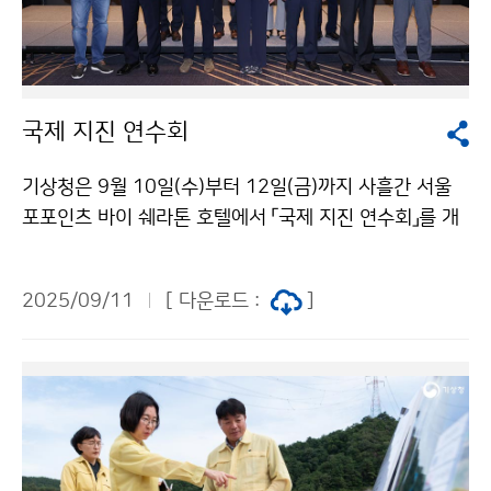
국제 지진 연수회
기상청은 9월 10일(수)부터 12일(금)까지 사흘간 서울
포포인츠 바이 쉐라톤 호텔에서 「국제 지진 연수회」를 개
최한다. 이번 연수회에서는 미국, 일본의 전문가와 국내
전문가, 관계 기관 담당자 등 120여 명이 참여하여 지진
2025/09/11
[ 다운로드 :
]
위험에 대한 실질적인 대응을 위한 진도 기반 지진정보 서
비스의 확대 및 고도화 방안을 논의할 예정이다.