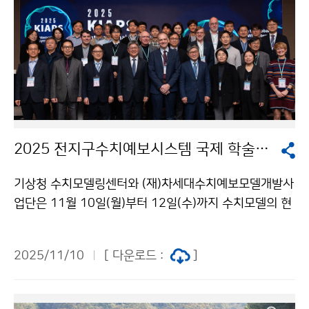
2025 전지구수치예보시스템 국제 학술회의(KIAPS)
기상청 수치모델링센터와 (재)차세대수치예보모델개발사
업단은 11월 10일(월)부터 12일(수)까지 수치모델의 현
재를 진단하고 미래 발전 방향을 모색하는 「2025 전지구
수치예보시스템 국제 학술회의(KIAPS)」를 개최한다. 이
2025/11/10
[ 다운로드 :
]
번 학술회의에는 우리나라를 비롯해 세계 최고 수준의 수
치모델기술을 보유한 유럽연합, 영국, 독일, 미국, 일본 전
문가들이 참석하여 최신 연구 결과 발표와 기상 예측 기술