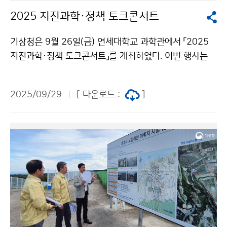
2025 지진과학·정책 토크콘서트
기상청은 9월 26일(금) 연세대학교 과학관에서 「2025
지진과학·정책 토크콘서트」를 개최하였다. 이번 행사는
미얀마 지진, 캄차카 지진 등 최근 국내외에서 발생하고
있는 지진·지진해일에 대하여 높아진 국민들의 궁금증을
2025/09/29
[ 다운로드 :
]
해결하고자 마련되었다.