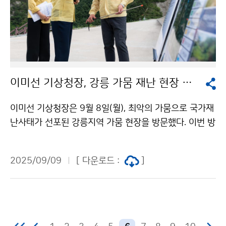
이미선 기상청장, 강릉 가뭄 재난 현장 방문
이미선 기상청장은 9월 8일(월), 최악의 가뭄으로 국가재
난사태가 선포된 강릉지역 가뭄 현장을 방문했다. 이번 방
문에는 장근일 강원지방기상청장이 동행했으며, 한국농어
촌공사 이형섭 강릉지사장으로부터 오봉저수지의 저수
2025/09/09
[ 다운로드 :
]
현황과 용수 공급 현황에 대한 설명을 들었다.