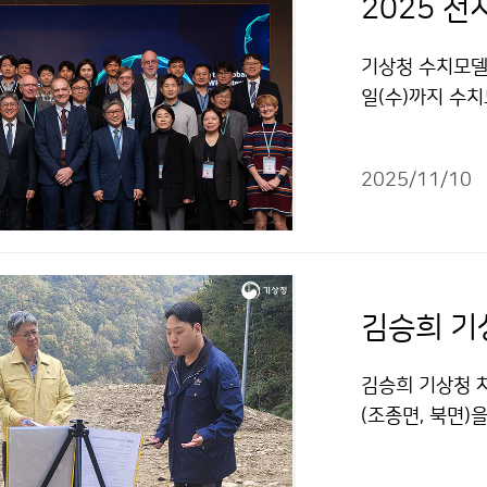
기상청 수치모델
일(수)까지 수
보시스템 국제 학
계 최고 수준의 
2025/11/10
하여 최신 연구 
김승희 기상청 차
(조종면, 북면)
의 협조체계를 