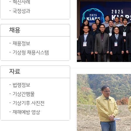
혁신사례
국정성과
채용
채용정보
기상청 채용시스템
자료
법령정보
기상간행물
기상기후 사진전
재해예방 영상