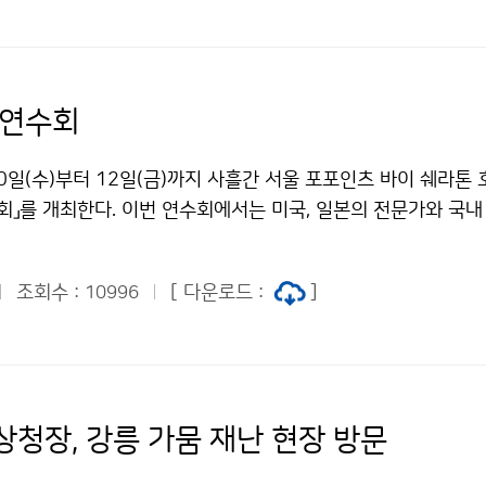
 연수회
0일(수)부터 12일(금)까지 사흘간 서울 포포인츠 바이 쉐라톤
회」를 개최한다. 이번 연수회에서는 미국, 일본의 전문가와 국내 
등 120여 명이 참여하여 지진위험에 대한 실질적인 대응을 위한
비스의 확대 및 고도화 방안을 논의할 예정이다.
조회수 :
[ 다운로드 :
]
10996
상청장, 강릉 가뭄 재난 현장 방문