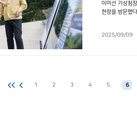
이미선 기상청장
현장을 방문했다
이형섭 강릉지사
었다.
2025/09/09
1
2
3
4
5
6