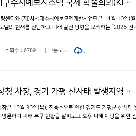
2025 전지구수치예보시스템 국제 학술회의(KIAPS)
링센터와 (재)차세대수치예보모델개발사업단은 11월 10일(월)
치모델의 현재를 진단하고 미래 발전 방향을 모색하는 「2025 
술회의(KIAPS)」를 개최한다. 이번 학술회의에는 우리나라를 
수치모델기술을 보유한 유럽연합, 영국, 독일, 미국, 일본 전문
조회수 :
[ 다운로드 :
]
6789
결과 발표와 기상 예측 기술 향상을 논의할 예정이다.
김승희 기상청 차장, 경기 가평 산사태 발생지역 현장 방문
장은 10월 30일(목), 집중호우로 인한 경기도 가평군 산사태
을 방문하여 피해 복구 현황을 살펴보고 호우 피해 예방을 위한
논의하였다.