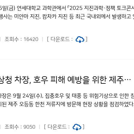
6일(금) 연세대학교 과학관에서 「2025 지진과학·정책 토크콘
행사는 미얀마 지진, 캄차카 지진 등 최근 국내외에서 발생하고 
여 높아진 국민들의 궁금증을 해결하고자 마련되었다.
조회수 :
[ 다운로드 :
]
16420
김승희 기상청 차장, 호우 피해 예방을 위한 제주도 저류지 현장 방문
장은 9월 24일(수), 집중호우 및 태풍 등 위험기상으로 인한 
치된 제주 오등동 한천 저류지에 방문해 현장 상황을 점검하였다
조회수 :
[ 다운로드 :
]
9050