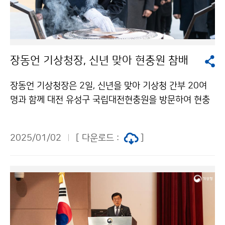
장동언 기상청장, 신년 맞아 현충원 참배
장동언 기상청장은 2일, 신년을 맞아 기상청 간부 20여
명과 함께 대전 유성구 국립대전현충원을 방문하여 현충
탑에 분향하고 순국선열과 호국영령에 참배했다.
2025/01/02
[ 다운로드 :
]