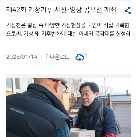
제42회 기상기후 사진·영상 공모전 개최
기상청은 일상 속 다양한 기상현상을 국민이 직접 기록함
으로써, 기상 및 기후변화에 대한 이해와 공감대를 형성하
기 위해 ‘제42회 기상기후 사진·영상 공모전’을 개최한다.
이번 공모전은 1월 14일(화)부터 2월 13일(목)까지 공모
2025/01/14
[ 다운로드 :
]
전 누리집(www.weather-photo.kr)을 통해 대한민국
국민 누구나 참여할 수 있다. ※ 문의: 제42회 기상기후
사진·영상 공모전 사무국 / 070-8098-2085