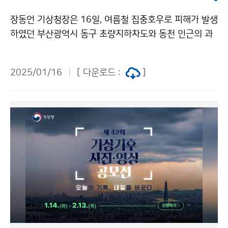
장동언 기상청장은 16일, 여름철 집중호우로 피해가 발생
하였던 부산광역시 동구 초량지하차도와 동천 인근의 과
거 침수지역을 이은정 부산지방기상청장, 부산시 동구 부
구청장 등 부산시 관계자와 함께 방문하여 현장을 점검하
2025/01/16
[ 다운로드 :
]
였다.