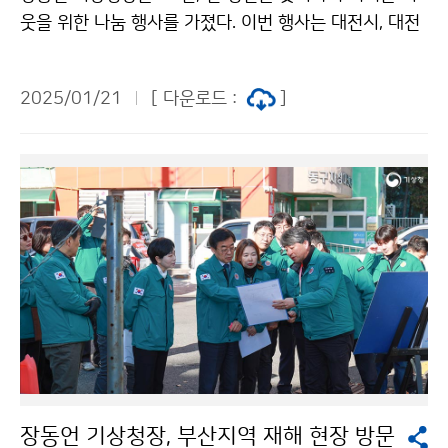
웃을 위한 나눔 행사를 가졌다. 이번 행사는 대전시, 대전
자원봉사연합회와 함께 진행하였고, 기상청 봉사 동호회
단비회 회원 등 직원 30여 명이 참석하여 후원금을 기부
2025/01/21
[ 다운로드 :
]
하고 명절 위문 물품 100세트를 취약계층 100가구에 전
달하였다.
장동언 기상청장, 부산지역 재해 현장 방문