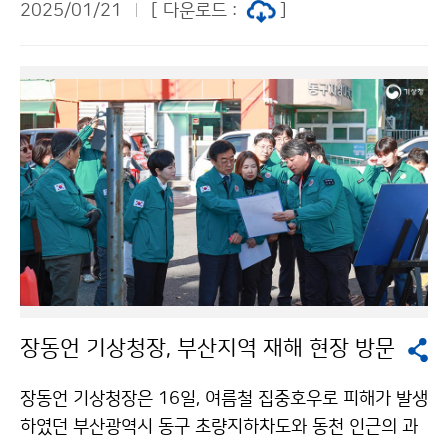
2025/01/21
[ 다운로드 :
]
하고 명절 위문 물품 100세트를 취약계층 100가구에 전
달하였다.
장동언 기상청장, 부산지역 재해 현장 방문
장동언 기상청장은 16일, 여름철 집중호우로 피해가 발생
하였던 부산광역시 동구 초량지하차도와 동천 인근의 과