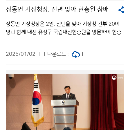
장동언 기상청장, 신년 맞아 현충원 참배
장동언 기상청장은 2일, 신년을 맞아 기상청 간부 20여
명과 함께 대전 유성구 국립대전현충원을 방문하여 현충
탑에 분향하고 순국선열과 호국영령에 참배했다.
2025/01/02
[ 다운로드 :
]