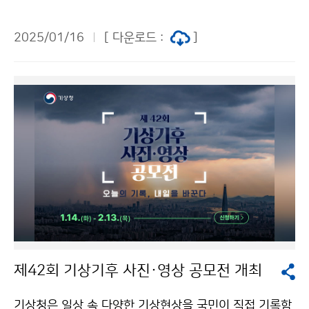
거 침수지역을 이은정 부산지방기상청장, 부산시 동구 부
구청장 등 부산시 관계자와 함께 방문하여 현장을 점검하
2025/01/16
[ 다운로드 :
]
였다.
제42회 기상기후 사진·영상 공모전 개최
기상청은 일상 속 다양한 기상현상을 국민이 직접 기록함