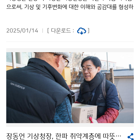
으로써, 기상 및 기후변화에 대한 이해와 공감대를 형성하
기 위해 ‘제42회 기상기후 사진·영상 공모전’을 개최한다.
이번 공모전은 1월 14일(화)부터 2월 13일(목)까지 공모
2025/01/14
[ 다운로드 :
]
전 누리집(www.weather-photo.kr)을 통해 대한민국
국민 누구나 참여할 수 있다. ※ 문의: 제42회 기상기후
사진·영상 공모전 사무국 / 070-8098-2085
장동언 기상청장, 한파 취약계층에 따뜻한 손길