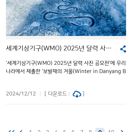
세계기상기구(WMO) 2025년 달력 사진전, 자연의 힘을 보여주는 우리나라 작품 선정
‘세계기상기구(WMO) 2025년 달력 사진 공모전’에 우리
나라에서 제출한 ‘보발재의 겨울(Winter in Danyang B
obaljae pass/이상운 작(作))’이 12월 사진으로 선정되
었다. 세계기상기구는 매년 193개 회원국을 대상으로 다
2024/12/12
[ 다운로드 :
]
음 해 달력 사진 공모전을 개최하며, 올해는 ‘조기경보 격
차 함께 줄이기(Closing the early warning gap toge
ther)’를 주제로 최종 14점을 선정했다. 12월 사진으로
선정된 ‘보발재의 겨울’은 극심한 기후변화 시대에 기상재
해에 대한 조기경보시스템의 중요성과 자연의 힘을 사진