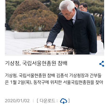
기상청, 국립서울현충원 참배
기상청, 국립서울현충원 참배 김종석 기상청장과 간부들
은 1월 2일(목), 동작구에 위치한 서울국립현충원을 찾아
헌충탑에 헌화 및 분향을 하고 순국선열과 호국영령에 참
배하였습니다.
2020/01/02
[ 다운로드 :
]