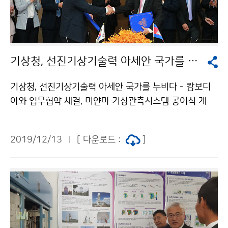
기상청, 선진기상기술력 아세안 국가를 누비다
기상청, 선진기상기술력 아세안 국가를 누비다 - 캄보디
아와 업무협약 체결, 미얀마 기상관측시스템 공여식 개
최- 기상청(청장 김종석)은 12월 9일(월) 캄보디아(프놈
펜)와 기상관측시스템 구축 공적개발원조(ODA)사업 업
2019/12/13
[ 다운로드 :
]
무협약(MOU)을 체결하고, 12월 11일(수) 미얀마(네피
도)와 기상재해감시시스템 현대화 공적개발원조(ODA)
사업 공여식을 개최하였습니다.