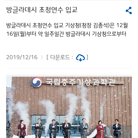
방글라데시 초청연수 입교
방글라데시 초청연수 입교 기상청(청장 김종석)은 12월
16일(월)부터 약 일주일간 방글라데시 기상청으로부터
추천받은 관리자 및 실무자급 공무원 9인을 대상으로 천
리안위성 수신분석시스템 구축사업 초청연수를 시작하였
2019/12/16
[ 다운로드 :
]
습니다.