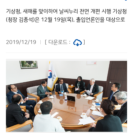
기상청, 새해를 맞이하여 날씨누리 전면 개편 시행 기상청
(청장 김종석)은 12월 19일(목), 출입언론인을 대상으로
정책브리핑을 실시했습니다. 브리핑에서는 국민이 날씨정
보를 더욱 알기 쉽고 편리하게 이용할 수 있도록 12월 3
2019/12/19
[ 다운로드 :
]
0일(월)부터 기상청 누리집 날씨누리(http://www.kma.
go.kr)를 전면 개편한다고 발표했습니다.