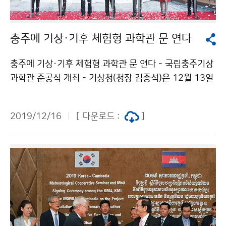
충주에 기상·기후 체험형 과학관 문 연다
충주에 기상·기후 체험형 과학관 문 연다 - 국립충주기상
과학관 준공식 개최 - 기상청(청장 김종석)은 12월 13일
(금) 15시, 충청북도 충주시 연수자연마당에서 국립충주
기상과학관의 준공식을 개최하였습니다. 준공식에는 기상
2019/12/16
[ 다운로드 :
]
청장, 청주기상지청장, 충청북도지사, 충주시장 등 유관기
관 및 지역주민 등 약 150여 명이 참석하였습니다.