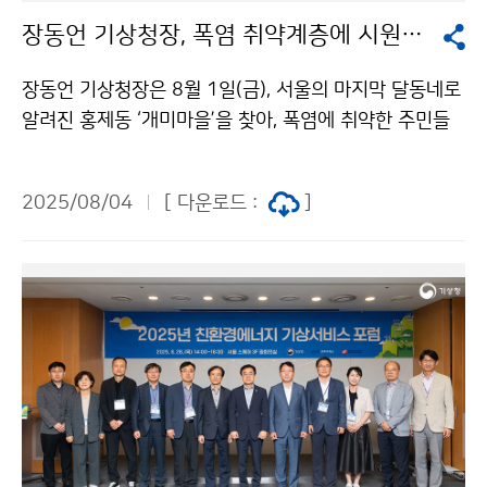
장동언 기상청장, 폭염 취약계층에 시원한 온정 전달
장동언 기상청장은 8월 1일(금), 서울의 마지막 달동네로
알려진 홍제동 ‘개미마을’을 찾아, 폭염에 취약한 주민들
을 만나고 봉사활동에 참여했다. 이번 활동은 2016년에
처음 시작된 이래 10년째 이어져 온 기상청의 전통 있는
2025/08/04
[ 다운로드 :
]
폭염 나눔 활동으로 민간 기업 및 복지재단과 함께 매년
추진해 왔다. 올해도 무더위에 취약한 어르신들에게 시원
한 생수와 함께 냉방용품, 위생용품 등을 손수 전달하고,
폭염 피해를 줄이기 위한 행동요령도 안내하며 주민들의
건강과 안전을 당부했다.