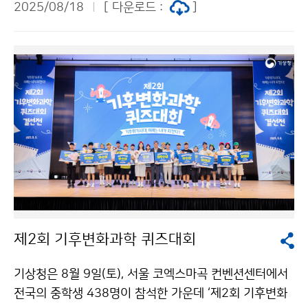
2025/08/18
[ 다운로드 :
]
한다”며 “기상청의 비전은 과학 기반의 기후위기 대응 허
브가 되어야 한다”고 밝혔다.
제2회 기후변화과학 퀴즈대회
기상청은 8월 9일(토), 서울 코엑스마곡 컨벤션센터에서
전국의 중학생 438명이 참석한 가운데 ‘제2회 기후변화