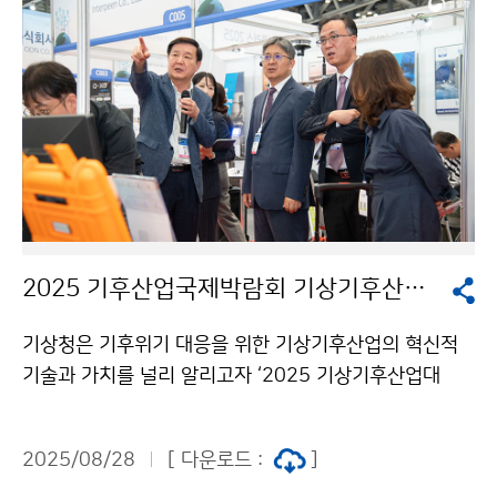
2025 기후산업국제박람회 기상기후산업대전
기상청은 기후위기 대응을 위한 기상기후산업의 혁신적
기술과 가치를 널리 알리고자 ‘2025 기상기후산업대
전’을 8월 27일(수)부터 29일(금)까지 3일간, 부산 벡스
코 제1전시장에서 개최한다. 이번 행사는 기상기술·제품
2025/08/28
[ 다운로드 :
]
전시, 학술회의, 세미나, 우수사례 경진대회 등 다양한 부