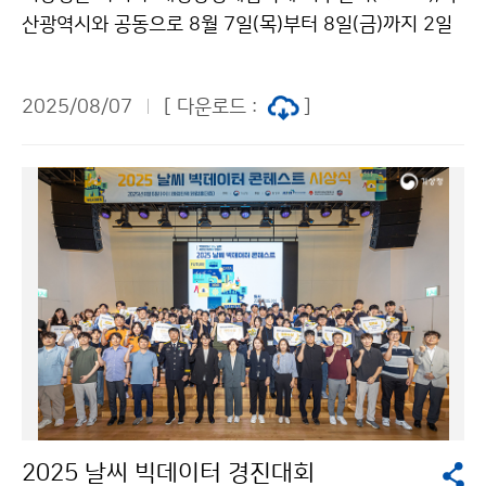
산광역시와 공동으로 8월 7일(목)부터 8일(금)까지 2일
간 부산 벡스코 컨벤션홀에서 ‘2025 아시아·태평양경제
협력체 기후심포지엄’을 개최한다. 본 행사는 기후정보의
2025/08/07
[ 다운로드 :
]
활용을 극대화하고 공동 협력 방안을 모색하는 전문학술
대회로, 매년 아시아·태평양경제협력체 정상회의 의장국
에서 해당 정부의 지원 아래 개최된다. 이번 심포지엄은
‘아시아·태평양경제협력체(APEC) 지역의 기후 난제: 기
후위기 예측의 복합성과 대응 방향 모색’을 주제로, 아시
아·태평양(아태) 지역의 기후위기 대응 역량을 강화하고
지속가능한 미래를 위한 협력 방안을 논의하기 위해 마련
됐다.
2025 날씨 빅데이터 경진대회