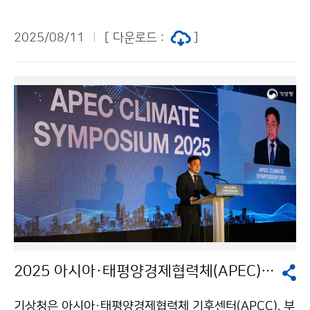
과학 퀴즈대회’ 결선을 개최하였다. 올해로 2회째를 맞이
한 퀴즈대회는 미래 세대 주인공들이 기후변화의 심각성
2025/08/11
[ 다운로드 :
]
을 다시 한번 되새기고, 기후위기 대응을 위한 기후변화과
학을 이해하는 기회를 만들고자 마련되었다.
2025 아시아·태평양경제협력체(APEC) 기후심포지엄
기상청은 아시아·태평양경제협력체 기후센터(APCC), 부