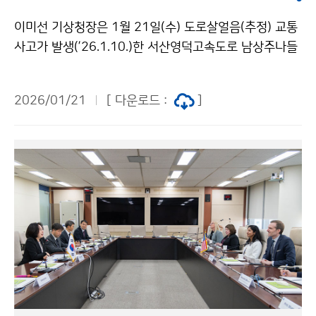
이미선 기상청장은 1월 21일(수) 도로살얼음(추정) 교통
사고가 발생(’26.1.10.)한 서산영덕고속도로 남상주나들
목(IC) 인근 지역을 방문해 도로기상관측망 운영 상황을
점검하고 한국도로공사와 업무 협의를 하였다.
2026/01/21
[ 다운로드 :
]