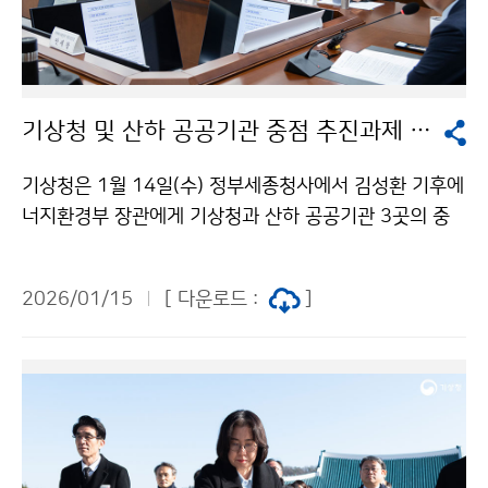
기상청 및 산하 공공기관 중점 추진과제 보고
기상청은 1월 14일(수) 정부세종청사에서 김성환 기후에
너지환경부 장관에게 기상청과 산하 공공기관 3곳의 중
점 추진과제를 보고하였다. 이번 업무보고에서 기상청은
△기후재난 대비 체계 강화, △재생에너지 기상서비스 개
2026/01/15
[ 다운로드 :
]
시, △기후위기 대응의 과학적 근거 제공, △기상·기후 인
공지능(AI) 대전환을 중점 추진 과제로 보고하였고, 산하
공공기관은 기상청이 추진하는 정책들에 대한 지원 계획
을 중심으로 보고하였다.