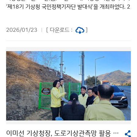
‘제18기 기상청 국민정책기자단 발대식’을 개최하였다. 2
009년부터 활동을 시작해 올해 18기를 맞은 ‘기상청 국
민정책기자단’은 국민의 눈높이에 맞춰 기상청 안팎의 소
2026/01/23
[ 다운로드 :
]
식과 기상과학 등 전문 정보를 전달하며, 기상청과 국민을
잇는 가교 역할을 수행한다.
이미선 기상청장, 도로기상관측망 활용 현장 점검