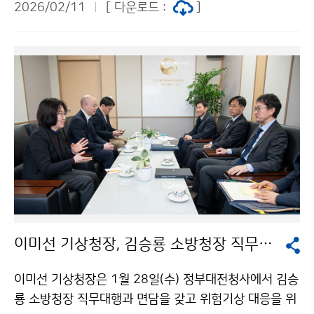
2026/02/11
[ 다운로드 :
]
이 참석하여, 후원금을 기부하고 명절 위문 물품 100세트
를 취약계층 100가구에 전달하였다.
이미선 기상청장, 김승룡 소방청장 직무대행과 면담
이미선 기상청장은 1월 28일(수) 정부대전청사에서 김승
룡 소방청장 직무대행과 면담을 갖고 위험기상 대응을 위