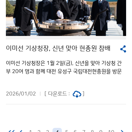
이미선 기상청장, 신년 맞아 현충원 참배
이미선 기상청장은 1월 2일(금), 신년을 맞아 기상청 간
부 20여 명과 함께 대전 유성구 국립대전현충원을 방문
하여 현충탑에 분향하고, 순국선열과 호국영령에 참배했
다. 이 청장은 참배 후 “기후위기 시대, 국민의 안전을 지
2026/01/02
[ 다운로드 :
]
키고 국가사회 발전에 기여하는 기상청이 되겠습니다.”라
는 내용을 방명록에 담았다.