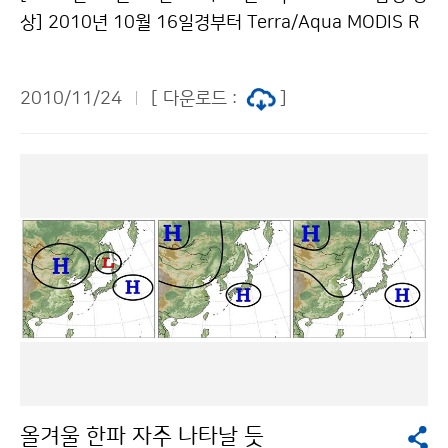
도 지역 논 또는 과수원에 설치된 농림기상 현장관측자료
상] 2010년 10월 16일경부터 Terra/Aqua MODIS R
를 이용한다. 본 시스템은 경기도 지역에 대하여 100미터
GB 합성영상에서 북한 백두산에 위치의 이동이 없고 지
간격으로 기온, 습도, 풍향, 풍속에 대한 분석자료를 생산
형의 모양을 닮은 흰색영역이 11월 23일까지 지속되고
하고, 벼 도열병과 잎집무늬마름병의 위험도를 인터넷을
2010/11/24
[ 다운로드 :
]
있어 적설역으로 판단된다. 현재 눈 덮인 백두산과 중심의
통하여 제공한다. 농민들은 이 시스템을 통하여 자신의
천지 형태가 뚜렷하게 관측되고 있다. 2010년 10월 16
논, 밭에 자동기상관측기를 100미터 마다 설치한 것과 같
일경에는 백두산 부근에서만 적설이 관측되었지만 11월
은 효과를 볼 수 있다. 기상청과 국가농림기상센터는 이번
15일부터 폭넓은 지역에서 적설이 관측되기 시작하여 1
시연회를 계기로 기상청이 생산, 제공하는 농림기상정보
1월 22일 현재에는 백두산 주변 뿐 만 아니라 만주지역,
가 연, 관, 학 및 농림업 현장에서 원활하게 이용하게 됨으
자강도 및 양강도 등 넓은 지역에 눈이 쌓여 있는 것이 관
로써, 기후변화 적응을 위한 또 하나의 대비책으로써 활용
측되었다. [2010년 11월 22일 11시 53분 Terra MOD
될 것을 기대하고 있다. 문의 국립기상연구소 김규랑 02-
IS RGB 합성 영상] 문의 국가기상위성센터 박헤숙 043-
6712-0451 기상청 이(가) 창작한 기상재해로부터 나의
717-0233기상청 이(가) 창작한 눈 쌓인 백두산 저작물
논밭을 지키는 방법은? 저작물은 "공공누리" 출처표시-상
은 "공공누리" 출처표시-상업적이용금지 조건에 따라 이
업적이용금지 조건에 따라 이용 할 수 있습니다.
용 할 수 있습니다.
올겨울 한파 자주 나타날 듯