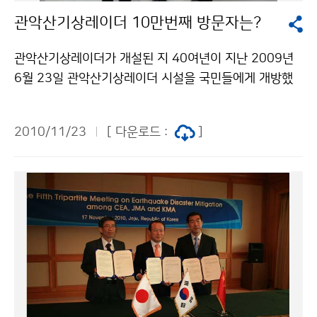
음 2011년 2월 평년(-6~7℃)보다 낮겠음 평년(19~81
관악산기상레이더 10만번째 방문자는?
㎜)과 비슷하겠음 한편, 최근 3개월(9.1～11.20) 전국의
평균기온은 15.6℃로 평년보다 0.5℃ 높았으며, 평균 최
관악산기상레이더가 개설된 지 40여년이 지난 2009년
고기온, 평균 최저기온은 21.4℃, 11.0℃로 평년보다 0.
6월 23일 관악산기상레이더 시설을 국민들에게 개방했
3℃, 0.9℃ 높았다. 평균 강수량은 310.5㎜로 평년보다
다. 관악산을 찾는 등산객들이 정상에 있는 기상레이더 시
많았으며(평년대비 128%), 강수일수는 21.8일로 평년
설에 대한 궁금증을 해소하고 기상레이더 시설을 직접 보
보다 0.9일 많았다. 문의: 기후예측과 최정희 02-2181-
2010/11/23
[ 다운로드 :
]
며 일기예보 생산과정 등을 이해할 수 있도록 하였다. 또
0480 기상청 이(가) 창작한 올겨울 한파 자주 나타날 듯
한, 구급약과 냉온수기를 비치해 편의를 제공하고 있다.
저작물은 "공공누리" 출처표시-상업적이용금지 조건에
개방 이후 11월 21일까지 관악산기상레이더 홍보실을
따라 이용 할 수 있습니다.
찾은 방문객은 100,228명이다. 기상청은 관악산기상레
이더 시설 방문 10만명 돌파를 기념해 10만 번째 방문객
인 관악구 이우순씨에게 30만원 상당의 상품권을 전달할
예정이다. 한편, 기상청 대표 블로그『기상이의 날씨이야
기』(http://blog.daum.net/kma_skylove)를 통해 11
월 28일까지 퀴즈 행사를 실시하고 있으며, 퀴즈 정답을
블로그 댓글로 작성하면 정답자 30명을 추첨해 경품을