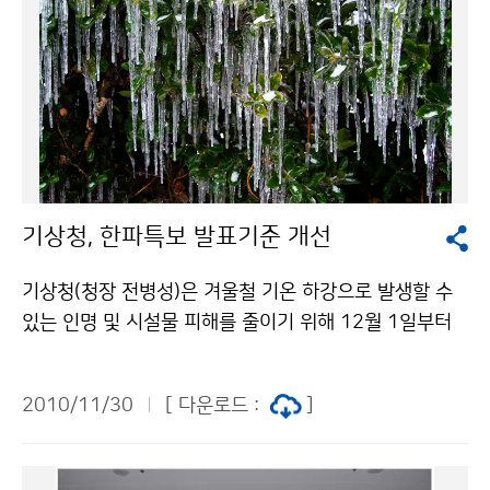
기상청, 한파특보 발표기준 개선
기상청(청장 전병성)은 겨울철 기온 하강으로 발생할 수
있는 인명 및 시설물 피해를 줄이기 위해 12월 1일부터
한파특보 발표기준을 개선하여 운영한다. 한파특보는 10
월부터 이듬해 4월까지 운영되며, 지금까지는 전일 아침
2010/11/30
[ 다운로드 :
]
최저기온보다 10도가 낮아지면 한파주의보, 15도가 낮
아지면 한파경보를 발표하였다. 그러나 이와 같은 기준은
초겨울이나 초봄에 찬 대륙고기압이 확장하여 기온이 급