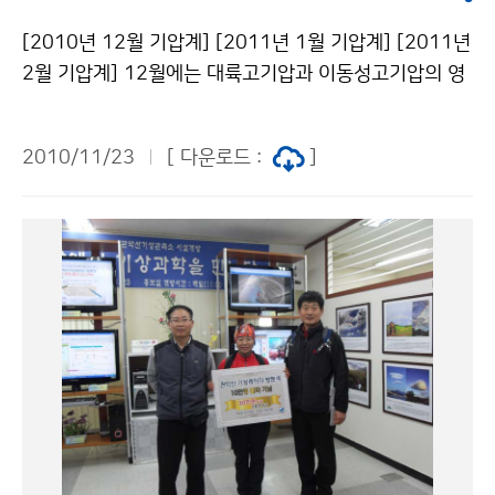
[2010년 12월 기압계] [2011년 1월 기압계] [2011년
2월 기압계] 12월에는 대륙고기압과 이동성고기압의 영
향으로 기온의 변동폭이 크겠으며 건조한 날이 많겠다. 기
온은 평년과 비슷하겠고 강수량은 평년보다 적겠으나, 찬
2010/11/23
[ 다운로드 :
]
대륙고기압이 확장하면서 서해안 지방에는 눈이 오는 곳
이 있겠다. 2011년 1월에는 기온과 강수량은 평년과 비
슷하겠으며, 일시적으로 찬 대륙고기압이 확장하면서 기
온이 큰 폭으로 떨어질 때가 있겠다. 기압골의 영향과 지
형적인 영향으로 서해안을 중심으로 눈이 오는 곳이 있겠
다. 2011년 2월에는 시베리아 지역에서 발달한 찬 대륙
고기압의 영향으로 추운 날이 많겠으며, 기온변화가 크겠
다. 기온은 평년보다 낮겠으며 강수량은 평년과 비슷하겠
다. 평 균 기 온 강 수 량 2010년 12월 평년(-5~9℃)
과 비슷하겠음 평년(15~55㎜)보다 적겠음 2011년 1월
평년(-8~7℃)과 비슷하겠음 평년(15~78㎜)과 비슷하겠