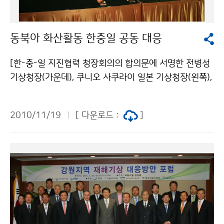
제공한다. 문의 : 기상레이더센터 박미정 02-2181-082
2기상청 이(가) 창작한 관악산기상레이더 10만번째 방문
동북아 화산활동 한중일 공동 대응
자는? 저작물은 "공공누리" 출처표시-상업적이용금지 조
건에 따라 이용 할 수 있습니다.
[한-중-일 지진협력 청장회의의 합의문에 서명한 전병성
기상청장(가운데), 쿠니오 사쿠라이 일본 기상청장(왼쪽),
인차오민 중국 지진국 부국장(왼쪽)] 기상청(청장 전병성)
은 지진 재해 경감을 위한 공동 대응 및 기술 교류 협력을
2010/11/19
[ 다운로드 :
]
확대하기 위하여 11월 17일, 제주에서 제5차 한․중․일
지진협력 청장회의를 개최하였다. 이번 회의에서 전병성
기상청장은 백두산을 포함하여 동북아시아에 존재하는
화산이 폭발할 경우 한반도에 막대한 영향을 줄 수 있다는
것과 이러한 가능성에 대해서 한국 국민들이 큰 관심을 갖
고 있다는 것을 역설하고, 중국과 일본 당국의 적극적인
협력 필요성을 강조했다. 이에 대해 중국과 일본 대표단은
깊은 공감을 표하고 향후 자국의 화산 활동에 대해서 한국