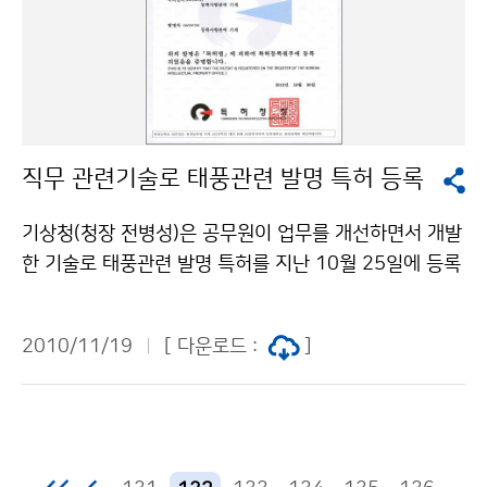
따르면 최근 10년(1998∼2007)간 자연재해에 의한 피
동에 대한 공동대응 방안을 집중 협의하기 위하여 한․중
해규모는 강원지역이 인명피해(2007년 기준 인구 1만명
양자 간 실무회의를 가졌다. [한-중 양자간 실무회의의 합
당 1.6명)와 재산피해(총 피해액 6.4조, 복구비 9.3조)가
의문에 서명한 박광준 기상청 차장(왼쪽)과 인차오민 중
전국에서 가장 큰 것으로 집계되었다. 재해기상연구센터
국 지진국 부국장(오른쪽)] 이 실무회의에서 중국 지진국
는 예보정확도를 높이고 선행시간을 확보하는 데 큰 어려
은 백두산의 화산 분화 시 관련정보를 한국 기상청에 즉시
움이 있는 좁은 지역에서 짧은 시간 내에 발생하는 국지적
알려주기로 약속했다. 또한, 백두산의 화산활동 감시를 위
직무 관련기술로 태풍관련 발명 특허 등록
인 돌발성 재해기상에 대한 감시와 예측기술 연구개발을
해 설치한 지진 및 화산 관측자료와 관련 연구결과를 공유
담당한다. 또한 미국과 유럽 등 해외 선진국과 같이 재해
하기로 합의하였다. 기상청은 중국 지진국과 장춘, 심양
기상청(청장 전병성)은 공무원이 업무를 개선하면서 개발
기상 조기탐지 및 예·경보 관련 기술을 상용화하고 지역
등 5개 지점의 지진관측 자료를 공유하기로 함으로써 백
한 기술로 태풍관련 발명 특허를 지난 10월 25일에 등록
산업과 연계하는 기상산업 클러스터의 역할도 수행할 예
두산 주변 및 한반도 서해에서 발생하는 지진의 감시능력
(특허 제10-0990847)받았다. 우리나라는 2002년 태
정이다. 기상청은 “재해기상으로 인한 피해규모가 지속적
을 한층 높일 수 있게 되었다. 이를 본격적으로 추진하기
풍 루사, 2003년 태풍 매미로 인해 큰 피해를 입었으며,
으로 증가하고, 특히 기습폭우와 국지강풍 등 현재 기상과
2010/11/19
[ 다운로드 :
]
위해 상호 관련분야의 전문가를 파견하고, 화산전문가 공
특히 올해는 3개(제4호 뎬무, 제7호 곤파스, 제9호 말로)
학 수준으로는 정확하게 예측하기 어려운 국지성 재해기
동워크숍을 개최함으로써 화산 분화 예측 기술을 교류함
의 태풍이 영향을 주어 우리나라 전역에 큰 피해를 입었
상이 빈번하게 발생하고 있으며,우리나라 재해기상 연구
과 동시에 공동연구를 추진할 기반을 마련하기로 하였다.
다. 태풍의 진로와 강도에 대한 보다 정확하고 신속한 정
를 총괄하고 첨단 재해기상 예․경보 기술을 개발, 보급하
이와 관련하여 기상청은 2011년 상반기에 중국 지진국
보 제공을 위해 현재 태풍과 유사한 진로와 강도를 보이는
여 국민의 생명을 보호하고 재해기상으로 인한 국가 경제
을 방문하고, 하반기에는 중국의 전문가를 초청할 예정이
과거 태풍에 대한 정보의 확보가 중요하다. 본 발명 특허