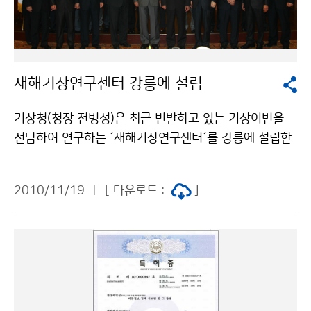
기상청과 공동 대응할 수 있는 구체적인 방안을 마련해 나
가기로 하였다. 또한, 그 동안 3국이 지속적으로 추진해
온 지진자료 교환을 확대함과 동시에 지진해일 관측자료
도 실시간으로 공유하기로 합의함에 따라 한반도 주변에
재해기상연구센터 강릉에 설립
서 발생하는 지진과 지진해일 감시 능력을 한층 강화할 수
있는 기반을 마련하였다. 이번 한․중․일 지진협력 청장회
기상청(청장 전병성)은 최근 빈발하고 있는 기상이변을
의를 통해 백두산 화산에 대한 지대한 관심과 연구 필요성
전담하여 연구하는 ´재해기상연구센터´를 강릉에 설립한
을 공통으로 인식함에 따라 기상청에서는 상호 협력 활동
다. 11월 19일 강릉시 사천면 방동리에 있는 강릉기상레
을 통해 동북아시아에서 발생할 수 있는 화산 활동의 신속
이더 동에 사무실을 마련해 개소식을 갖는 자리에는 권원
한 감시 체계 확보와 화산 재해 최소화를 위한 공동대응
2010/11/19
[ 다운로드 :
]
태 국립기상연구소 소장, 권성동 국회의원, 강원지역 유관
기반을 확고히 마련할 수 있게 되었다. 기상청은 이번 회
기관, 학계 관계자 등 70여명이 참석했다. 특히, 험준한
의 합의 결과가 실질적인 효과로 나타날 수 있도록 하기
태백산맥과 동해안을 끼고 있는 지형적 환경으로 국지성
위하여 중국 및 일본과 실무자간 교류를 지속하고, 분야별
기상재해에 취약할 수밖에 없었던 강원지역에 전담 연구
로 구체적인 협력사업을 발굴하여 실행에 옮길 수 있도록
센터가 설립됨에 따라 폭설, 폭우 등으로 발생하는 기상재
할 예정이다. 한편, 한․중․일 지진협력 청장회의에 앞서 1
해 손실을 최소화할 것으로 기대된다. 소방방재청 통계에
5일 서울에서 기상청은 중국 지진국과 백두산의 화산활