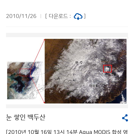
연구소 노성운 02-6712-0214기상청 이(가) 창작한 2
시작하여 여름과 가을에는 잦은 비와 흐린 기상으로 인한
따라 이용 할 수 있습니다.
010년 국립기상연구소 연구 성과는? 저작물은 "공공누
일조시간의 부족, 태풍에 의한 낙과와 침수 등으로 농림업
2010/11/26
[ 다운로드 :
]
리" 출처표시-상업적이용금지 조건에 따라 이용 할 수 있
에 큰 피해가 발생하였다. 이러한 이상기상 현상은 앞으로
습니다.
의 기후변화에 따라 더욱 큰 문제를 가져올 것으로 예상되
고 있다. 이러한 가운데 농림기상 현장 관측자료를 활용하
여 100미터 간격의 기온, 습도, 풍향, 풍속 분석시스템을
개발하고 시연하는 자리가 마련되었다. 국립기상연구소
(소장 권원태)는 11월 26일 국가농림기상센터에서 ‘고해
상도 농림기상 분석시스템 개발에 따른 시연회’를 개최했
으며, 농업현장 관측자료를 이용한 시간별 기온, 습도, 바
람분석기술 및 농림기상 정보시스템의 개발 등 2편의 주
제발표와 개발된 시스템의 시연이 이루어졌다. [고해상도
기상분석자료를 이용하여 벼 잎집무늬마름병 발생 위험
도를 나타낸 지도-공간적 분포와 아울러 선택 지점의 시
눈 쌓인 백두산
간에 따른 위험도의 변화를 보여줌] 이번에 개발된 농림
기상분석시스템은 기상청 관측·예측정보와 아울러 경기
[2010년 10월 16일 13시 14분 Aqua MODIS 합성 영