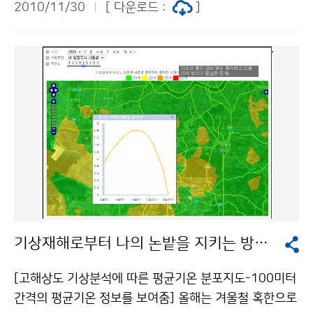
위성 등 원격탐사 연구,▶ 해양 파랑모델에 대한 연구,▶
2010/11/30
[ 다운로드 :
]
일 이상 지속될 것이 예상될 때 ② 아침 최저기온이 -1
조한 상태가 지속되고 있으며(그림 1), 11월 들어 상층의
지진과 황사에 대한 연구,▶ 기후변화 및 모델 개발 등 기
5℃ 이하가 2일 이상 지속될 것이 예상될 때
흐름이 몽골 남쪽에서 우리나라로 향하는 형태가 지속되
후변화 예측에 대한 연구,▶ 각종 수문기상기술을 지원하
면서, 저기압이 상층 흐름을 따라 자주 통과하고 있다(그
기 위한 응용기상 연구▶ 기상청 정책발전과 제안을 위한
림 2). 황사 발원지를 지나며 모래먼지를 일으킨 저기압이
정책연구 등 우수한 연구성과들이 많이 발표되었으며,또
우리나라를 자주 통과하고, 그 후면을 따라 황사가 우리나
한 수행된 연구를 재평가하고 아울러 발전적인 방향을 토
라로 자주 유입되고 있다. [그림 1. 최근 (2011.11.14~
론과 질의를 통해 함께 모색할 수 있는 자리가 되었다. 이
11.20) 황사 발원지 강수량 현황] [그림2. 11월 5km 상
번 발표회에서는 우수한 연구성과에 대하여 최우수상과
공의 고도장(화살표 : 상층 대기 흐름)] ▲ 전 망 12월 중
우수상, 장려상 등의 포상도 함께 진행되어 연구원들의 사
순까지는 상층의 흐름이 황사 발원지에서 우리나라 쪽으
기진작과 향후 연구개발사업의 성과도출을 위한 좋은 자
로 향하는 형태가 지속될 것으로 예상되어, 발원지에서 황
극제가 되었다. 향후 국립기상연구소에서는 미래 기상업
사가 발생할 경우 우리나라로 유입될 가능성이 높겠으나,
무 발전과 세계 일류의 기상연구업무 수행 능력 확보를 위
최근 황사 발원지 부근에 눈이 자주 내리고 있어 황사의
해 지속적인 노력을 할 것이며, 더불어 기상청의 업무수행
기상재해로부터 나의 논밭을 지키는 방법은?
발생 가능성이 낮아질 수 있으므로 앞으로 발표되는 기상
에 실질적인 도움이 될 수 있는 실용화․현업화 연구를 강
정보에 유의해야 한다. 문의 기후예측과 김정선 02-218
화하여 국민들에게 제공되는 기상정보의 수준을 더욱 높
[고해상도 기상분석에 따른 평균기온 분포지도-100미터
1-0473기상청 이(가) 창작한 11월 잦은 황사 원인은 ?
일 수 있도록 꾸준히 노력해 나갈 것이다. 문의 국립기상
간격의 평균기온 정보를 보여줌] 올해는 겨울철 혹한으로
저작물은 "공공누리" 출처표시-상업적이용금지 조건에