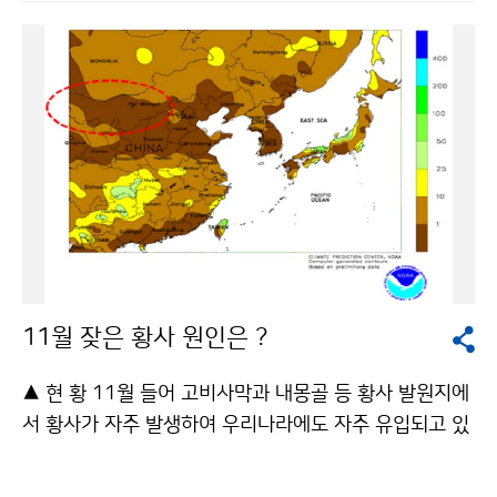
구소 연구성과 발표회"를 11월 22일(월)에 개최하였다.
속되면 동파가 급증하는 것으로 분석되었다. 12월 1일부
국립기상연구소는 1978년 설립 이후 기상업무 지원을
터 새로운 한파특보를 적용하면, 지속적인 추위 등으로 인
위한 연구를 1996년 3과제로 시작해 2010년에는 ´국가
하여 발생하는 기상재해를 크게 줄일 수 있을 것으로 기대
표준 기후변화 시나리오 개발‘, ’관측기반의 재해기상 예
된다. [한파특보 기준 개선] 구분 주 의 보 경 보 한파특보
측성 향상연구‘ 등 18개 과제를 수행 중이며, 지역 특성에
(현행) 10월～4월에 아침 최저기온이 전날보다 10℃ 이
맞는 연구수행을 위한 현장연구과제도 1997년 2과제로
상 하강하여 발효기준값 이하로 예상될 때. 다만, 발효기
시작해 현재 ´서울·경기도 위험기상 개념모델 개발(Ⅰ)´
준값은 아침최저기온 평년값에서 1/2표준편차를 감한 값
등 14개 과제를 수행하는 등 비약적인 연구발전을 이루
의 정수값 10월～4월에 아침 최저기온이 전날보다 15℃
었다. 이번 발표회에서는 최근 3년간 기상업무 발전을 위
이상 하강하여 발효기준값 이하로 예상될 때. 다만, 발효
해 수행된 총 11개 과제의 연구성과를 발표하고 연구성
기준값은 아침최저기온 평년값에서 1/2표준편차를 감한
과를 소개, 공유하고 함께 토론한 의미 있는 시간이 되었
값의 정수값 한파특보(개선) 10월～4월에 다음 중 하나
11월 잦은 황사 원인은 ?
으며,특히 이번 연구성과 발표회에서 최우수상을 수상한
에 해당하는 경우 10월～4월에 다음 중 하나에 해당하는
‘파랑자료동화모듈개발에 따른 파랑실황도 산출시스템 현
경우 ① 아침 최저기온이 전날보다 10℃ 이상 하강하여
▲ 현 황 11월 들어 고비사막과 내몽골 등 황사 발원지에
업화’ 연구는 예보관들이 파랑특보를 발표하는데 중요한
평년값보다 3℃가 낮을 것으로 예상될 때 ① 아침 최저기
서 황사가 자주 발생하여 우리나라에도 자주 유입되고 있
지침을 제공할 수 있는 좋은 연구성과로 평가되었다. 이
온이 전날보다 15℃ 이상 하강하여 평년값보다 3℃가 낮
다. [11월 황사 유입 사례] ▲ 원 인 지난 9월 이후 고비
밖에도 ▶ 동네예보 정확도 향상을 위한 연구,▶ 레이더,
을 것으로 예상될 때 ② 아침 최저기온이 -12℃ 이하가 2
사막과 내몽골 등 황사 발원지의 강수량이 매우 적고, 건