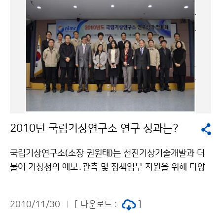
격하게 떨어질 때 인체의 건강 및 농ㆍ수산 피해 예방에는
유용하였지만, 추위가 며칠간 지속될 경우에는 특보 발표
기준에 해당되지 않는 경우가 있어 피해예방 차원에서 특
보의 효력이 미흡하였다. 변경된 한파특보 기준은 겨울철
에 발생하는 지속적인 추위에 대비하기 위해 아침 최저기
온이 영하 12도 이하가 2일 이상 지속될 것이 예상될 때
한파주의보, 아침 최저기온이 영하 15도 이하가 2일 이상
지속될 것이 예상될 때 한파경보를 발표하도록 개선하였
다. 또한 기존의 한파특보 발효기준값 용어 중 ‘표준편
2010년 국립기상연구소 연구 성과는?
차’를 ‘평년값’(과거 30년간의 기온을 평균하여 나타낸
값)으로 변경하여 국민들이 이해하기 쉽도록 하였으며, 급
국립기상연구소(소장 권원태)는 선진기상기술개발과 더
격한 저온현상으로 중대한 피해가 예상될 때에도 한파특
불어 기상청의 예보․관측 및 정책업무 지원을 위해 다양
보를 발표하여 재해예방에 적극 대응할 수 있도록 발표기
한 연구업무를 수행하고 있습니다. 기상업무 발전에 기여
준을 추가하였다. 개선된 한파특보 발표기준인 영하 12도
한 연구성과를 중심으로 우수연구성과를 발굴하고 성과
는 최근 10년 동안 우리나라에서 일 최저기온 중 낮은 쪽
2010/11/30
[ 다운로드 :
]
를 공유하는 자리를 마련하고자 "2010년도 국립기상연
에서 5%에 해당하는 기온으로, 영하 12도가 일정기간 지