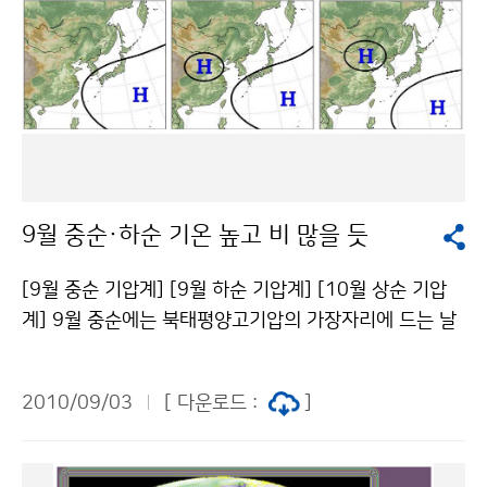
9월 중순·하순 기온 높고 비 많을 듯
[9월 중순 기압계] [9월 하순 기압계] [10월 상순 기압
계] 9월 중순에는 북태평양고기압의 가장자리에 드는 날
이 많겠으며 평년보다 기온이 높겠다. 대기불안정에 의해
지역에 따라 많은 비가 내리겠으며 강수량은 평년보다 많
2010/09/03
[ 다운로드 :
]
겠다. 9월 하순에는 중국 내륙에서 접근하는 이동성고기
압의 영향을 받아 평년보다 기온이 높겠다. 기압골의 영향
으로 강수량은 평년보다 많겠으나 지역차가 크겠다. 10월