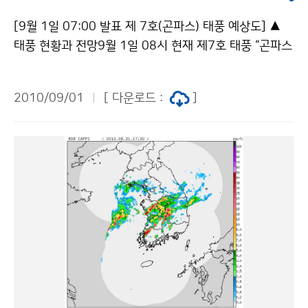
제7호 재니스(JANIS)가 있으며, 프라피룬의 경우 비보다
[9월 1일 07:00 발표 제 7호(곤파스) 태풍 예상도] ▲
는 바람이 강했고, 라마순과 재니스는 바람보다는 비가 많
태풍 현황과 전망9월 1일 08시 현재 제7호 태풍 “곤파스
이 내린 특징이 있다. 한편, 제7호 태풍 곤파스에 동반된
(KOMPASU)”는 서귀포 남남서쪽 약 353km 부근 해상
비구름대가 북쪽으로 이동하여, 2일(목) 밤 남부지방부터
에서 매시 53km의 속도로 북북서진하고 있으며, 중심기
점차 개고 밤늦게 중부지방도 개겠으나 중북부지방은 3
2010/09/01
[ 다운로드 :
]
압은 965hPa, 중심 부근 최대풍속은 초속 38m로 강도
일(금) 오전까지 이어지는 곳도 있겠다. 문의 : 131 기상
는 강하고, 크기는 중형이다. 제7호 태풍 “곤파스(KOMP
콜센터기상청 이(가) 창작한 제7호 태풍 곤파스 동해중부
ASU)”는 9월 1일(수) 오후 18시경에 서귀포 서남서쪽
먼바다로 물러나 저작물은 "공공누리" 출처표시-상업적
약 280km 부근해상을 지나, 2일(목) 오후에 전향하여
이용금지 조건에 따라 이용 할 수 있습니다.
오후늦게나 밤에 황해도부근으로 상륙할 가능성이 있고,
3일(금) 새벽에는 동해북부해상을 지나 빠르게 북동진하
여 나갈 것으로 전망되나, 진로가 다소 유동적이므로, 앞
으로 발표되는 기상정보에 유의해야 한다. 태풍이 점차 북
상함에 따라 오후늦게 제주도지방, 밤에는 전라남도, 2일
(목)은 그 밖의 전국이 태풍의 영향을 받겠으며, 태풍이 서
해상을 따라 북상하면서 진로 우측에 한반도가 위치하여