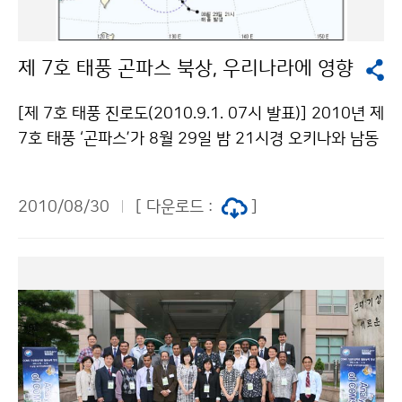
남해안 및 지리 산부근과 제주도를 중심으로 300mm 이
에서 발생한 구름대가 낮에 일부 중부지방을 중심으로 영
상의 국지성 호우가 예상되니, 산사태와 저지대 농작물 침
향을 주었으나, 북태평양고기압이 확장하면서 서해중부먼
수 및 낙과 등 비와 바람에 의한 피해가 없도록 철저히 대
제 7호 태풍 곤파스 북상, 우리나라에 영향
해상으로 밀려났으며, 8월 31일 18시 현재는 대기불안
비하시고, 앞으로 발표되는 기상정보에 각별히 유의해야
정에 의해 만들어진 강한 소나기 구름대가 충청이남지방
한다. ▲ 안개와 풍랑 전망 9월1일(수)과 2일(목) 아침에
[제 7호 태풍 진로도(2010.9.1. 07시 발표)] 2010년 제
을 중심으로 산발적으로 영향을 주고 있다. 8월 31일(화)
서해안과 내륙일부지방을 중심으로 안개가 짙게 끼는 곳
7호 태풍 ‘곤파스’가 8월 29일 밤 21시경 오키나와 남동
밤은 대기불안정에 의한 소나기 구름대의 영향으로 전국
이 있겠으니, 교통안전에 유의해야 한다. 9월 1일(수)과 2
쪽 약 880km 부근 해상에서 발생하였다. ※ 「곤파스」는
에 산발적으로 소나기가 내리는 곳이 있겠으며, 국지적으
일(목) 해상에는 짙은 안개가 끼는 곳이 있겠고, 서해와 남
일본에서 제출한 태풍 이름으로 ‘콤파스’를 의미한다. 이
로는 천둥.번개를 동반한 시간당 20~40mm의 매우 강
2010/08/30
[ 다운로드 :
]
해상에는 천둥.번개가 치는 곳이 있겠다. 한편, 태풍이 북
태풍은 9월 1일 오전 08시 현재, 중심부근 기압 965hP
한 소나기가 오는 곳이 있겠으니, 주의해야 한다. 이 소나
상함에 따라 제주도남쪽먼바다에 태풍특보가 발표되었으
a의 중형 태풍으로 중심 부근에서 초속 38m의 바람이 불
기 구름대는 밤늦게 대부분 약화되겠으나, 중부일부지역
며, 점차 서해상과 남해상으로 태풍특보가 확대되면서 물
고 있으며, 시속 53km로 북서진하고 있다. 이 태풍은 앞
에서는 9월 1일(수) 새벽까지 이어지는 곳도 있겠다. 9월
결이 매우 높게 일겠으니, 각별히 주의해야 한다. 또한, 서
으로 북서진하여 9월 1일(수) 18시경 서귀포 서남서쪽 2
1일(수)은 제주도남쪽먼바다에서 북상하는 제7호 태풍
해안과 남해안 및 제주도에서는 1일(수)과 2일(목)사이에
80Km부근 해상을 통과하여 9월 2일(목) 06시경 군산
곤파스(KOMPASU)의 영향을 점차 받겠으므로 아침에
태풍에 의해 물결이 높아지면서 만조시 해일이 발생할 가
서쪽 약 230km 해상, 9월 3일(금) 06시경 북한 청진 동
제주도와 남해안지방은 전면 수렴대에 의한 비가 시작되
능성이 있으니, 각별히 주의해야 한다. 문의 131기상콜센
남동쪽 약 300km 부근에 위치할 것으로 예상된다. 이 태
겠고, 낮에는 그 밖의 지방으로 비가 확대되겠으나, 강수
터기상청 이(가) 창작한 제7호 태풍 곤파스 영향으로 제
풍은 북상하면서 따뜻한 바다로부터 에너지를 공급받아
가 지속적으로 이어 지기보다는 산발적으로 내렸다 그쳤