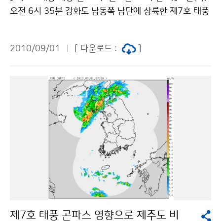
하였다. 8월 북한의 강수량은 과거 북한에 막대한 홍수피
오전 6시 35분 강화도 남동쪽 남단에 상륙한 제7호 태풍
해가 발생했던 2007(391mm/1위), 1995(364.8mm/
곤파스(KOMPASU)는 오후 3시 현재 강원도 속초 북동
2위), 1994(319mm/3위)년과 비슷한 수준으로 인적·
쪽 170km 부근 해상에 위치하고 있으며, 30km/h 속도
재산피해와 식량 수급에 영향을 줄 것으로 예상된다. 문의
2010/09/01
[ 다운로드 :
]
로 동북동진하고 있다. 태풍의 중심기압은 995hPa, 중심
한반도기상기후팀 차은정 02-2181-0453기상청 이
부근 최대풍속은 초속 20m(시속 72km)로 강도는 약이
(가) 창작한 압록강 지역 8월 강수량 많았다. 저작물은
고, 크기는 소형이다. 태풍이 동해중부 먼바다로 점차 물
"공공누리" 출처표시-상업적이용금지 조건에 따라 이용
러남에 따라 2일 오후 3시를 기해 강원도 영동지방의 태
할 수 있습니다.
풍경보를 해제하나 지형적인 영향으로 산간과 해안지방
에는 바람이 강하게 부는 곳도 있겠으니 피해가 없도록 유
의해야 하겠다. 2일 태풍으로 강원도 지방의 최대순간풍
속(단위: m/s)은 설악산 40.7, 미시령(고성) 35.4 등을
기록했다. 홍도(52.4), 옹도(태안, 46.2), 흑산도(45.4),
대부도(38.7), 김포공항(35.5) 등에도 이날 강한 바람이
불었다. 한편, 이번 태풍과 비슷한 경로를 지났던 과거의
유사 태풍으로는 2000년 제12호 프라피룬(PRAPIROO
제7호 태풍 곤파스 영향으로 제주도 비
N)과 2002년 제5호 라마순(RAMMASUN) 및 1995년