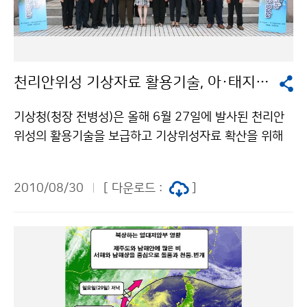
주도 비 저작물은 "공공누리" 출처표시-상업적이용금지
더욱 발달하여 서해상을 통과할 것으로 예상된다(예상진
다를 반복하겠고, 국지적으로는 천둥.번개를 동반한 시간
조건에 따라 이용 할 수 있습니다.
로도 참고). 특히, 이 태풍이 북상하면서 진행 방향 우측
당 30mm 이상의 매우 강한 비가 내리는 곳도 있겠다. 특
지역에 위치한 우리나라는 고온다습한 강한 바람과 기류
히, 태풍 전면에서 유입되는 다량의 수증기가 수렴되면서
가 강하게 유입되어 많은 강수와 강풍이 예상된다. 특히,
지형적인 영향으로 서해안과 남해안 및 지리산부근과 제
천리안위성 기상자료 활용기술, 아·태지역에 전파
제주도 및 남해안과 지리산 부근은 9월 1일(수)부터 2일
주도를 중심으로 내일까지 150mm 이상의 국지성 호우
(목)까지 지형적인 영향으로 국지적으로 많은 비가 내리
가 예상되니 주의해야 한다. ▲ 안개와 풍랑 전망 9월1일
기상청(청장 전병성)은 올해 6월 27일에 발사된 천리안
겠으니, 비·바람에 의한 피해가 없도록 각별히 대비해야
(수) 아침에 내륙지방을 중심으로 안개가 짙게 끼는 곳이
위성의 활용기술을 보급하고 기상위성자료 확산을 위해
한다. 문의 국가태풍센터 원성희 064-801-0242 기상
있겠으니, 교통안전에 유의해야 한다. 8월31일(화)과 9
아·태지역 기상청 직원을 대상으로「COMS 기상위성자료
청 이(가) 창작한 제 7호 태풍 곤파스 북상, 우리나라에 영
월 1일(수) 해상에는 짙은 안개가 끼는 곳이 있겠고, 서해
활용능력 향상 과정」을 8월 30일부터 9월 17일까지 3주
향 저작물은 "공공누리" 출처표시-상업적이용금지 조건
2010/08/30
[ 다운로드 :
]
와 남해상에는 천둥.번개가 치는 곳이 있겠다. 한편, 태풍
과정으로 운영한다. 연수대상국가는 네팔, 라오스, 미얀
에 따라 이용 할 수 있습니다.
이 북상함에 따라 9월 1일(수) 아침에는 제주도남쪽먼바
마, 방글라데시, 스리랑카, 인도네시아, 파푸아뉴기니, 파
다에 태풍특보가 발표될 가능성이 있고, 점차 태풍특보는
키스탄, 피지, 필리핀, 캄보디아 등 11개국이며 참가자는
확대될 가능성이 높으니, 기상정보에 유의해야 한다. 또
19명이다. 기상위성자료 활용능력 향상 과정은 한국 기상
한, 서해안과 남해안 및 제주도에서는 9월 1일(수)과 9월
위성으로 관측해 자료를 분배하는 영역 내에 위치한 아시
2일(목)사이에 태풍에 의해 물결이 높아지면서 만조시 해
아와 태평양 지역 국가들에게 한국의 기상위성 관측자료
일이 발생할 가능성이 있으니, 각별히 주의해야 한다. 문