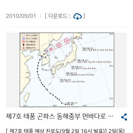
균 강수량은 309.7mm(평년 대비 162%)로, 지난 7월
할 수 있도록 기상청이 여러분을 기다립니다. 문의 : 대변
(평년 대비 139%)에 이어 많았다. 특히, 압록강 유역의
인실 박영주 02-2181-0354기상청 이(가) 창작한 여러
2010/09/01
[ 다운로드 :
]
수풍(892.4mm), 구성(614.3mm), 신의주(487.3m
분을 기상청 블로그 기자로 모십니다. 저작물은 "공공누
m), 황해도 지방의 평강(589.4mm), 해주(426.2mm),
리" 출처표시-상업적이용금지 조건에 따라 이용 할 수 있
개성(422.7mm)에서 평년보다 많았으나 함경북도는 평
습니다.
년보다 강수량이 적었다. 8월 북한 평균 기온은 23.6℃로
평년(22.4℃)보다 1.2℃ 높았으며, 특히, 함경북도에서
평년보다 높았다. 주요지점(평균기온/편차) : 선봉(23.9/
+2.6℃), 청진(24.1/+2.4℃), 김책(23.9/+1.9℃)이다.
강수량이 많았던 원인은 평년에 비해 강하게 발달한 북태
평양고기압과 중국 내륙에서 발달한 차고 건조한 대륙고
기압 사이에서 발생한 정체전선의 영향을 자주 받아 비 오
는 날이 많았다. 주 강수 시기는 압록강 유역은 3회(5～1
0일, 19～23일, 26～30일), 황해도 지방은 2회(10～1
제7호 태풍 곤파스 동해중부 먼바다로 물러나
5, 23～29일)이며, 8월 21일 수풍지역에서 347mm의
집중호우가 내려서 1981년 이후 최고 일강수량을 기록
[ 제7호 태풍 예상 진로도(9월 2일 16시 발표)] 2일(목)