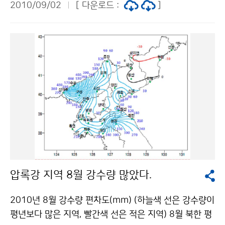
개 정도 태풍이 우리나라에 영향을 미칠 것으로 예상된다.
2010/09/02
[ 다운로드 :
]
글쓰기를 좋아하는 사람, 개인 블로그, 카페 등 운영 경험
앞으로 북태평양 고기압이 물러나지 않고 세력을 유지할
자, 사진촬영, 동영상 제작 등이 가능한 사람이면 활동하
경우 태풍의 영향을 다시 받을 가능성도 있다. 문의 : 예보
는데 많은 도움이 될 수 있다. 모집인원은 10명, 블로그
기술팀 박경희 02-2181-0654기상청 이(가) 창작한 태
기자로 위촉되면 향후 6개월(2010. 10. 1. ～ 2011. 3.
풍 곤파스에 대한 3가지 의문과 향후 태풍발생 전망 저작
31)동안 현장탐방, 스케치, 인터뷰 등의 취재활동을 통해
물은 "공공누리" 출처표시-상업적이용금지 조건에 따라
국민의 눈높이에서 글·사진·영상물 등 온라인콘텐츠 제
이용 할 수 있습니다.
작, 온라인 회의 및 오프라인 회의(월1회)에 참석하여 활
동보고 및 홍보 아이디어 제안 등의 활동을 하게 된다. 활
동기간 동안 소정의 활동 자문료 지급되며, 기상 관련 다
양한 정보 및 기상청 관련 행사 참여 기회를 제공 받게 된
다. 접수기간은 2010년 8월 26일(목)부터 9월 8일(수)
이며, 제출서류는 붙임 자료를 내려받아 이메일(cirrus9
압록강 지역 8월 강수량 많았다.
@korea.kr) 및 우편으로 접수하면 된다. 서류심사를 거
쳐 최종 합격자를 9월 20일(월) 홈페이지(www.kma.g
2010년 8월 강수량 편차도(mm) (하늘색 선은 강수량이
o.kr)나 대표블로그(http://blog.daum.net/kma_skyl
평년보다 많은 지역, 빨간색 선은 적은 지역) 8월 북한 평
ove)를 공지한다. 여러분의 열정과 소중한 경험을 함께