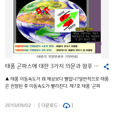
상순에는 이동성고기압의 영향을 주로 받겠다. 기온은 평
년과 비슷하겠으나 일교차가 큰 날이 많겠으며 남쪽을 지
나는 기압골의 영향으로 강수량은 평년과 비슷하겠다.
평 균 기 온 강 수 량 9월 중순 평년(14~23℃)보다 높겠
음 평년(29~92㎜)보다 많겠음 9월 하순 평년(12~2
2℃)보다 높겠음 평년(22~66㎜)보다 많겠음 10월 상순
평년(10~21℃)과 비슷하겠음 평년(11~42㎜)과 비슷하
겠음 한편, 최근 1개월(8.1～8.31) 전국의 평균기온은 2
6.8℃로 평년보다 1.8℃ 높았으며, 평균 최고기온, 평균
태풍 곤파스에 대한 3가지 의문과 향후 태풍발생 전망
최저기온은 31.0℃, 23.8℃로 평년보다 각각 1.4℃, 2.
5℃ 높았다. 평균 강수량은 374.5㎜로 평년보다 많았으
▲ 태풍 이동속도가 왜 예상보다 빨랐나?일반적으로 태풍
며(평년대비 141.3%), 강수일수는 18.7일로 평년보다
은 전향된 후 이동속도가 빨라진다. 제7호 태풍 ‘곤파
6.1일 많았다. 문의 : 기후예측과 김지영 02-2181-047
스’의 경우 북태평양 북서가장자리에서 전향할 시점에 20
4기상청 이(가) 창작한 9월 중순·하순 기온 높고 비 많을
0hPa 제트의 강풍역이 남하하면서 태풍의 속도를 더욱
듯 저작물은 "공공누리" 출처표시-상업적이용금지 조건
2010/09/02
[ 다운로드 :
]
가속시키는 역할을 하였다. ▲ 소형 태풍인데 왜 바람도
에 따라 이용 할 수 있습니다.