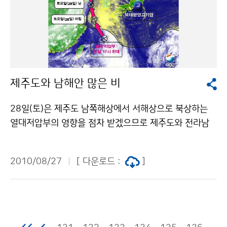
활용기술을 전수하는 국제 교육 프로그램으로, 한국 국제
의 131기상콜센터기상청 이(가) 창작한 대기 불안정에
협력단(KOICA)의 지원을 받아 2007년부터 매년 개최하
의해 충청이남지방 강한 소나기 저작물은 "공공누리" 출
고 있다. 연수프로그램은 위성관측내용, 위성자료처리, 국
처표시-상업적이용금지 조건에 따라 이용 할 수 있습니
가기상위성센터 지상국시스템 운영, 위성영상분석과 예보
다.
활용 등 기상위성 운영과 활용 전반에 대한 이론과 실습교
육을 병행한다. 연수생들은 연수기간 중 한국항공우주연
제주도와 남해안 많은 비
구원 등 국내 위성 관련기관을 방문하고 다양한 한국 문화
를 체험 하게 된다. 세계 7번째 기상위성 운용국이 된 우
28일(토)은 제주도 남쪽해상에서 서해상으로 북상하는
리나라는 기상위성자료 활용기술기반이 취약한 국가를
열대저압부의 영향을 점차 받겠으므로 제주도와 전라남
대상으로 적절한 훈련을 실시함으로써 기상위성기술 공
도, 경상남도서부지방은 흐리고 비가 오겠고, 오후에는 전
여국으로서의 기반을 다질 것으로 기대된다. ※ COMS(C
라북도와 충남서해안에 가끔 비가 오겠으며, 서울.경기도
ommunication, Ocean, and Meteorological Satell
2010/08/27
[ 다운로드 :
]
와 강원도 영서지방은 밤늦게 비가 시작될 것으로 예상된
ite) : 2010년 6월 27일에 발사되어 36,000km 적도
다. 29일(일)은 열대저압부(TD)의 영향으로 중부지방은
상공에서 약 7년간 기상관측, 해양관측, 통신임무를 복합
오전까지 비가 온 후 오후에 점차 개겠으나 대기불안정으
적으로 수행하는 한국 위성이다. 문의 국가기상위성센터
로 인해 소나기가 내리는 곳이 있겠으며, 남부지방은 대기
심재면 043-171-0232기상청 이(가) 창작한 천리안위
불안정으로 낮에 소나기가 내리는 곳이 있을 것으로 예상