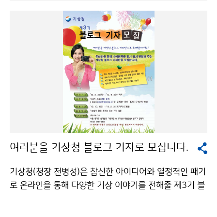
세고, 피해가 컸나?제7호 태풍은 크기는 소형이었지만,
강도는 강한 태풍이었다. 또한 우리나라가 태풍 진행방향
의 오른쪽에 놓였다. 태풍의 오른쪽 반원(즉 ‘위험반원’)은
태풍을 진행시키는 바람과 태풍 중심으로 불어드는 바람
이 합성되어 풍속이 커지는 특성이 있다. 따라서, 태풍의
오른쪽에 놓인 지역은 바람이 강하고 피해가 크다. ▲ 태
풍 ‘곤파스’가 남긴 주요 기록은?최대순간풍속(단위: m/
s)이 설악산 40.7, 미시령(고성) 35.4, 홍도(52.4), 옹도
(태안, 46.2), 흑산도(45.4), 대부도(38.7), 김포공항(35.
5)로 강한 바람이 불었다. ▲ 향후 우리나라에 영향을 줄
태풍 예상 숫자와 예상 근거는?9월까지 우리나라로 다가
여러분을 기상청 블로그 기자로 모십니다.
오는 태풍의 길목에 해당하는 해역에서 해수면 온도가 높
게 유지되고 있고, 북태평양 고기압이 강하게 버티고 있을
기상청(청장 전병성)은 참신한 아이디어와 열정적인 패기
것으로 전망된다. 또한 태풍 활동이 활발한 상태로, 우리
로 온라인을 통해 다양한 기상 이야기를 전해줄 제3기 블
나라에 북태평양 가장자리가 놓이면서 태풍의 발생이 일
로그 기자단을 모집합니다. 기상청에 관심이 있는 일반인
치할 경우 영향을 미칠 가능성이 높다. 따라서 9월까지 1
누구나 응시 가능하며, 특히 활동적이고 적극적인 사람,