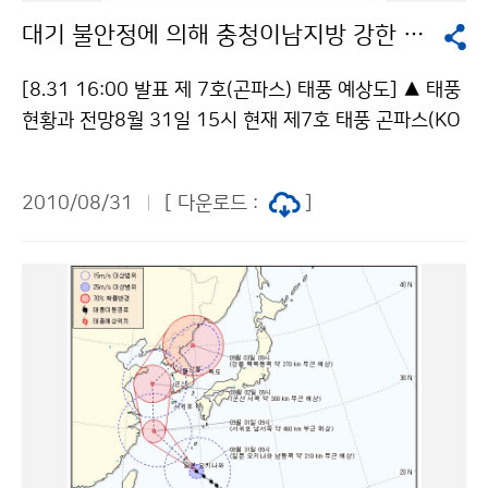
바람이 매우 강하게 불고, 많은 비가 예상되므로, 비와 바
대기 불안정에 의해 충청이남지방 강한 소나기
람 피해가 없도록 각별히 대비해야 한다. [9월 1일 07:5
0 현재 레이더 영상 자료] ▲ 기상 현황과 전망 전국이 대
[8.31 16:00 발표 제 7호(곤파스) 태풍 예상도] ▲ 태풍
체로 흐리고 경기도와 강원도지방에서 산발적으로 비가
현황과 전망8월 31일 15시 현재 제7호 태풍 곤파스(KO
오는 곳이 있다. 9월 1일(수)은 제주도남쪽먼바다에서 북
MPASU)는 일본 오키나와 동쪽 약 60km 부근 해상 (2
상하는 제7호 태풍 곤파스(KOMPASU)의 영향을 점차
6.2N, 128.4E)에서 매시 27km의 속도로 북서진하고
받겠으므로 낮에 제주도부터 비가 시작되어 오후나 오후
2010/08/31
[ 다운로드 :
]
있으며, 중심기압은 960hPa, 중심 부근 최대풍속은 초속
늦게 전국 대부분지방으로 확대되겠으며, 경기북부와 강
40m(시속 144km)로 강도는 강하고, 크기는 중형입니
원도지방에서는 태풍 전면 수렴대의 영향으로 아침에 비
다. 제7호 태풍이 점차 북상함에 따라 9월 1일(수) 아침
가 오는 곳이 있겠다 9월 2일(목)은 제7호 태풍의 영향을
에 제주도남쪽먼바다를 시작 으로, 오후늦게나 밤에는 제
받겠으므로 전국이 흐리고 비가 오겠으며, 강원도와 전라
주도와 전라남도지방까지, 9월 2일(목)는 그 밖의 전국이
남북도지방에서는 3일(목)까지 이어지겠다 1일(수) 밤부
태풍의 영향으로 강한 바람과 많은 비가 예상되니, 산사태
터 3일(금) 사이에 전국에서 바람이 강하게 불고 많은 비
와 저지대 농작물 침수 및 낙과 등 비와 바람에 의한 피해
가 오겠으며, 시간당 50mm이상의 강한 비가 오는 곳도
가 없도록 철저히 대비하시고, 앞으로 발표되는 기상정보
있겠습니다. 특히, 태풍 우측으로 바람이 강하게 불고 다
에 각별히 유의해야 한다. [8.31 17:30 현재 레이더 영
량의 수증기가 유입되면서 지형적인 영향으로 서해안과
상 자료] ▲ 기상 현황과 전망 태풍 전면에 형성된 수렴대