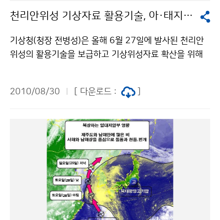
가 강하게 유입되어 많은 강수와 강풍이 예상된다. 특히,
지형적인 영향으로 서해안과 남해안 및 지리산부근과 제
천리안위성 기상자료 활용기술, 아·태지역에 전파
제주도 및 남해안과 지리산 부근은 9월 1일(수)부터 2일
주도를 중심으로 내일까지 150mm 이상의 국지성 호우
(목)까지 지형적인 영향으로 국지적으로 많은 비가 내리
가 예상되니 주의해야 한다. ▲ 안개와 풍랑 전망 9월1일
기상청(청장 전병성)은 올해 6월 27일에 발사된 천리안
겠으니, 비·바람에 의한 피해가 없도록 각별히 대비해야
(수) 아침에 내륙지방을 중심으로 안개가 짙게 끼는 곳이
위성의 활용기술을 보급하고 기상위성자료 확산을 위해
한다. 문의 국가태풍센터 원성희 064-801-0242 기상
있겠으니, 교통안전에 유의해야 한다. 8월31일(화)과 9
아·태지역 기상청 직원을 대상으로「COMS 기상위성자료
청 이(가) 창작한 제 7호 태풍 곤파스 북상, 우리나라에 영
월 1일(수) 해상에는 짙은 안개가 끼는 곳이 있겠고, 서해
활용능력 향상 과정」을 8월 30일부터 9월 17일까지 3주
향 저작물은 "공공누리" 출처표시-상업적이용금지 조건
2010/08/30
[ 다운로드 :
]
와 남해상에는 천둥.번개가 치는 곳이 있겠다. 한편, 태풍
과정으로 운영한다. 연수대상국가는 네팔, 라오스, 미얀
에 따라 이용 할 수 있습니다.
이 북상함에 따라 9월 1일(수) 아침에는 제주도남쪽먼바
마, 방글라데시, 스리랑카, 인도네시아, 파푸아뉴기니, 파
다에 태풍특보가 발표될 가능성이 있고, 점차 태풍특보는
키스탄, 피지, 필리핀, 캄보디아 등 11개국이며 참가자는
확대될 가능성이 높으니, 기상정보에 유의해야 한다. 또
19명이다. 기상위성자료 활용능력 향상 과정은 한국 기상
한, 서해안과 남해안 및 제주도에서는 9월 1일(수)과 9월
위성으로 관측해 자료를 분배하는 영역 내에 위치한 아시
2일(목)사이에 태풍에 의해 물결이 높아지면서 만조시 해
아와 태평양 지역 국가들에게 한국의 기상위성 관측자료
일이 발생할 가능성이 있으니, 각별히 주의해야 한다. 문
활용기술을 전수하는 국제 교육 프로그램으로, 한국 국제
의 131기상콜센터기상청 이(가) 창작한 대기 불안정에
협력단(KOICA)의 지원을 받아 2007년부터 매년 개최하
의해 충청이남지방 강한 소나기 저작물은 "공공누리" 출
고 있다. 연수프로그램은 위성관측내용, 위성자료처리, 국
처표시-상업적이용금지 조건에 따라 이용 할 수 있습니
가기상위성센터 지상국시스템 운영, 위성영상분석과 예보