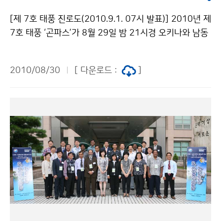
비하시고, 앞으로 발표되는 기상정보에 각별히 유의해야
정에 의해 만들어진 강한 소나기 구름대가 충청이남지방
한다. ▲ 안개와 풍랑 전망 9월1일(수)과 2일(목) 아침에
[제 7호 태풍 진로도(2010.9.1. 07시 발표)] 2010년 제
을 중심으로 산발적으로 영향을 주고 있다. 8월 31일(화)
서해안과 내륙일부지방을 중심으로 안개가 짙게 끼는 곳
7호 태풍 ‘곤파스’가 8월 29일 밤 21시경 오키나와 남동
밤은 대기불안정에 의한 소나기 구름대의 영향으로 전국
이 있겠으니, 교통안전에 유의해야 한다. 9월 1일(수)과 2
쪽 약 880km 부근 해상에서 발생하였다. ※ 「곤파스」는
에 산발적으로 소나기가 내리는 곳이 있겠으며, 국지적으
일(목) 해상에는 짙은 안개가 끼는 곳이 있겠고, 서해와 남
일본에서 제출한 태풍 이름으로 ‘콤파스’를 의미한다. 이
로는 천둥.번개를 동반한 시간당 20~40mm의 매우 강
2010/08/30
[ 다운로드 :
]
해상에는 천둥.번개가 치는 곳이 있겠다. 한편, 태풍이 북
태풍은 9월 1일 오전 08시 현재, 중심부근 기압 965hP
한 소나기가 오는 곳이 있겠으니, 주의해야 한다. 이 소나
상함에 따라 제주도남쪽먼바다에 태풍특보가 발표되었으
a의 중형 태풍으로 중심 부근에서 초속 38m의 바람이 불
기 구름대는 밤늦게 대부분 약화되겠으나, 중부일부지역
며, 점차 서해상과 남해상으로 태풍특보가 확대되면서 물
고 있으며, 시속 53km로 북서진하고 있다. 이 태풍은 앞
에서는 9월 1일(수) 새벽까지 이어지는 곳도 있겠다. 9월
결이 매우 높게 일겠으니, 각별히 주의해야 한다. 또한, 서
으로 북서진하여 9월 1일(수) 18시경 서귀포 서남서쪽 2
1일(수)은 제주도남쪽먼바다에서 북상하는 제7호 태풍
해안과 남해안 및 제주도에서는 1일(수)과 2일(목)사이에
80Km부근 해상을 통과하여 9월 2일(목) 06시경 군산
곤파스(KOMPASU)의 영향을 점차 받겠으므로 아침에
태풍에 의해 물결이 높아지면서 만조시 해일이 발생할 가
서쪽 약 230km 해상, 9월 3일(금) 06시경 북한 청진 동
제주도와 남해안지방은 전면 수렴대에 의한 비가 시작되
능성이 있으니, 각별히 주의해야 한다. 문의 131기상콜센
남동쪽 약 300km 부근에 위치할 것으로 예상된다. 이 태
겠고, 낮에는 그 밖의 지방으로 비가 확대되겠으나, 강수
터기상청 이(가) 창작한 제7호 태풍 곤파스 영향으로 제
풍은 북상하면서 따뜻한 바다로부터 에너지를 공급받아
가 지속적으로 이어 지기보다는 산발적으로 내렸다 그쳤
주도 비 저작물은 "공공누리" 출처표시-상업적이용금지
더욱 발달하여 서해상을 통과할 것으로 예상된다(예상진
다를 반복하겠고, 국지적으로는 천둥.번개를 동반한 시간
조건에 따라 이용 할 수 있습니다.
로도 참고). 특히, 이 태풍이 북상하면서 진행 방향 우측
당 30mm 이상의 매우 강한 비가 내리는 곳도 있겠다. 특
지역에 위치한 우리나라는 고온다습한 강한 바람과 기류
히, 태풍 전면에서 유입되는 다량의 수증기가 수렴되면서