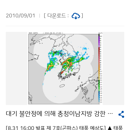
(KOMPASU)”는 서귀포 남남서쪽 약 353km 부근 해상
비구름대가 북쪽으로 이동하여, 2일(목) 밤 남부지방부터
에서 매시 53km의 속도로 북북서진하고 있으며, 중심기
점차 개고 밤늦게 중부지방도 개겠으나 중북부지방은 3
2010/09/01
[ 다운로드 :
]
압은 965hPa, 중심 부근 최대풍속은 초속 38m로 강도
일(금) 오전까지 이어지는 곳도 있겠다. 문의 : 131 기상
는 강하고, 크기는 중형이다. 제7호 태풍 “곤파스(KOMP
콜센터기상청 이(가) 창작한 제7호 태풍 곤파스 동해중부
ASU)”는 9월 1일(수) 오후 18시경에 서귀포 서남서쪽
먼바다로 물러나 저작물은 "공공누리" 출처표시-상업적
약 280km 부근해상을 지나, 2일(목) 오후에 전향하여
이용금지 조건에 따라 이용 할 수 있습니다.
오후늦게나 밤에 황해도부근으로 상륙할 가능성이 있고,
3일(금) 새벽에는 동해북부해상을 지나 빠르게 북동진하
여 나갈 것으로 전망되나, 진로가 다소 유동적이므로, 앞
으로 발표되는 기상정보에 유의해야 한다. 태풍이 점차 북
상함에 따라 오후늦게 제주도지방, 밤에는 전라남도, 2일
(목)은 그 밖의 전국이 태풍의 영향을 받겠으며, 태풍이 서
해상을 따라 북상하면서 진로 우측에 한반도가 위치하여
바람이 매우 강하게 불고, 많은 비가 예상되므로, 비와 바
대기 불안정에 의해 충청이남지방 강한 소나기
람 피해가 없도록 각별히 대비해야 한다. [9월 1일 07:5
0 현재 레이더 영상 자료] ▲ 기상 현황과 전망 전국이 대
[8.31 16:00 발표 제 7호(곤파스) 태풍 예상도] ▲ 태풍