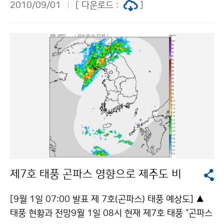
재산피해와 식량 수급에 영향을 줄 것으로 예상된다. 문의
2010/09/01
[ 다운로드 :
]
로 동북동진하고 있다. 태풍의 중심기압은 995hPa, 중심
한반도기상기후팀 차은정 02-2181-0453기상청 이
부근 최대풍속은 초속 20m(시속 72km)로 강도는 약이
(가) 창작한 압록강 지역 8월 강수량 많았다. 저작물은
고, 크기는 소형이다. 태풍이 동해중부 먼바다로 점차 물
"공공누리" 출처표시-상업적이용금지 조건에 따라 이용
러남에 따라 2일 오후 3시를 기해 강원도 영동지방의 태
할 수 있습니다.
풍경보를 해제하나 지형적인 영향으로 산간과 해안지방
에는 바람이 강하게 부는 곳도 있겠으니 피해가 없도록 유
의해야 하겠다. 2일 태풍으로 강원도 지방의 최대순간풍
속(단위: m/s)은 설악산 40.7, 미시령(고성) 35.4 등을
기록했다. 홍도(52.4), 옹도(태안, 46.2), 흑산도(45.4),
대부도(38.7), 김포공항(35.5) 등에도 이날 강한 바람이
불었다. 한편, 이번 태풍과 비슷한 경로를 지났던 과거의
유사 태풍으로는 2000년 제12호 프라피룬(PRAPIROO
제7호 태풍 곤파스 영향으로 제주도 비
N)과 2002년 제5호 라마순(RAMMASUN) 및 1995년
제7호 재니스(JANIS)가 있으며, 프라피룬의 경우 비보다
[9월 1일 07:00 발표 제 7호(곤파스) 태풍 예상도] ▲
는 바람이 강했고, 라마순과 재니스는 바람보다는 비가 많
태풍 현황과 전망9월 1일 08시 현재 제7호 태풍 “곤파스
이 내린 특징이 있다. 한편, 제7호 태풍 곤파스에 동반된