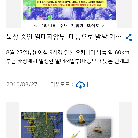
m이상), 서울을 비롯한 그 밖의 전국(울릉도, 독도제외) :
10~50mm 특히, 열대저압부가 북상하면서 남풍이 강하
게 유입되고 지형효과가 더해져 제주도와 남해안과 지리
산 부근에는 29일(일)까지 최고 150mm이상의 많은 비
북상 중인 열대저압부, 태풍으로 발달 가능성 높을 듯...
가 오는 곳이 있겠고, 돌풍과 천둥.번개를 동반한 시간당
30mm이상의 매우 강한 비가 오는 곳이 있겠으며, 서해
8월 27일(금) 아침 9시경 일본 오키나와 남쪽 약 60km
안과 남해안지방을 중심으로 바람도 매우 강하게 불겠으
부근 해상에서 발생한 열대저압부(태풍보다 낮은 단계의
니, 비와 바람에 의한 피해가 없도록 철저히 대비해야 한
강풍을 동반한 저기압)는 제주도남쪽먼바다를 향해 매시
다. 28일(토)과 29일(일)은 해상에 짙은 안개가 끼는 곳
20km 내외의 속도로 북북서진하고 있다. 이 열대저압부
이 있겠고, 서해와 남해를 중심으로 바람이 강하게 불고
2010/08/27
[ 다운로드 :
]
가 지나는 해역의 해수면온도가 25도 이상으로 높기 때
물결이 높게 일겠으며, 천둥.번개가 치는 곳이 있겠으니,
문에 북상하면서 발달해 27일(금) 밤부터 28일(토) 오전
항해하거나 조업하는 선박은 주의해야 한다. 한편, 열대저
사이에 태풍으로 발달할 가능성이 높다. 27일(금) 현재,
압부(TD)가 북상하면서 서해안과 남해안에서는 만조시
이 열대저압부가 북상하면서 밀려 올라온 따뜻한 수증기
해일이 발생할 가능성이 있으니, 해안 저지대에서는 시설
가 우리나라에 머물고 있는 고기압에 부딪혀 남해상에서
물관리와 안전사고에 주의해야 한다. 현재 오키나와 서남
비구름이 발달하여 제주도와 남해안, 지리산 부근에서는
서쪽 60km해상에 위치한 열대저압부(TD)는 북상하면