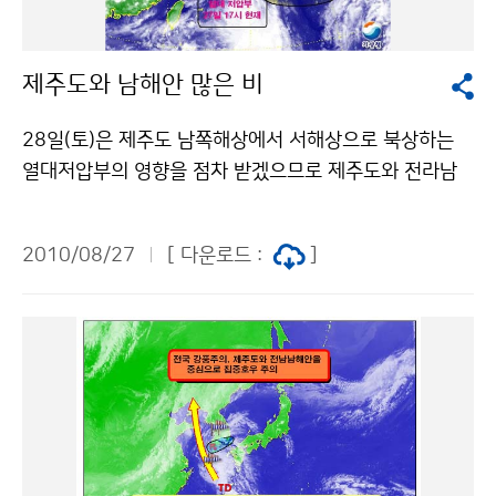
다.
활용 등 기상위성 운영과 활용 전반에 대한 이론과 실습교
육을 병행한다. 연수생들은 연수기간 중 한국항공우주연
제주도와 남해안 많은 비
구원 등 국내 위성 관련기관을 방문하고 다양한 한국 문화
를 체험 하게 된다. 세계 7번째 기상위성 운용국이 된 우
28일(토)은 제주도 남쪽해상에서 서해상으로 북상하는
리나라는 기상위성자료 활용기술기반이 취약한 국가를
열대저압부의 영향을 점차 받겠으므로 제주도와 전라남
대상으로 적절한 훈련을 실시함으로써 기상위성기술 공
도, 경상남도서부지방은 흐리고 비가 오겠고, 오후에는 전
여국으로서의 기반을 다질 것으로 기대된다. ※ COMS(C
라북도와 충남서해안에 가끔 비가 오겠으며, 서울.경기도
ommunication, Ocean, and Meteorological Satell
2010/08/27
[ 다운로드 :
]
와 강원도 영서지방은 밤늦게 비가 시작될 것으로 예상된
ite) : 2010년 6월 27일에 발사되어 36,000km 적도
다. 29일(일)은 열대저압부(TD)의 영향으로 중부지방은
상공에서 약 7년간 기상관측, 해양관측, 통신임무를 복합
오전까지 비가 온 후 오후에 점차 개겠으나 대기불안정으
적으로 수행하는 한국 위성이다. 문의 국가기상위성센터
로 인해 소나기가 내리는 곳이 있겠으며, 남부지방은 대기
심재면 043-171-0232기상청 이(가) 창작한 천리안위
불안정으로 낮에 소나기가 내리는 곳이 있을 것으로 예상
성 기상자료 활용기술, 아·태지역에 전파 저작물은 "공공
된다. 27일 17시부터 29일 24시까지의 예상강수량은
누리" 출처표시-상업적이용금지 조건에 따라 이용 할 수
남해안, 전라남북도서해안,제주도, 서해5도, 북한: 50~1
있습니다.
00mm(남해안, 지리산부근, 제주도, 북한 많은 곳 150m