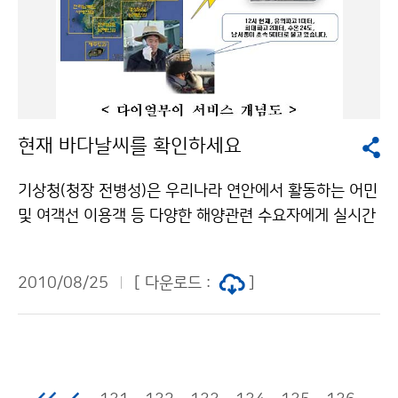
비가 오는 곳이 있다. 중부지방은 낮 기온이 크게 올라 대
서, 태풍으로 발달할 가능성이 있으며, 이동경로와 강도는
류불안정에 의한 소나기가 오는 곳이 있다. 앞으로 태풍으
유동적이므로 앞으로 발표되는 기상정보에 유의해야 한
로 발달할 가능성이 높은 이 열대저압부는 28일(토) 아침
다. 문의 131 기상콜센터기상청 이(가) 창작한 제주도와
제주도 서쪽해상을 지나 밤에 서해상을 경유하여 29일
남해안 많은 비 저작물은 "공공누리" 출처표시-상업적이
(일) 밤에는 중국 북동지방으로 북상할 것으로 전망된다.
용금지 조건에 따라 이용 할 수 있습니다.
특히, 이 열대저압부가 북상하면서 진행 방향 우측 지역에
현재 바다날씨를 확인하세요
서는 고온다습한 강한 바람과 기류가 강하게 유입되어 제
주도 및 남해안과 지리산 부근은 27일(금) 밤부터 29일
기상청(청장 전병성)은 우리나라 연안에서 활동하는 어민
(일)사이에 지형적인 영향으로 국지적으로 많은 비가 내
및 여객선 이용객 등 다양한 해양관련 수요자에게 실시간
리겠으니, 비․바람에 의한 피해가 없도록 각별히 대비해
관측한 해상날씨를 모바일서비스를 이용하여 8월 31일
야 한다. 그 밖의 서해안을 중심으로 서울․경기도와 충청
부터 제공할 계획이다. 그동안 바다를 이용하는 사람들에
남도, 전라남북도 지방에서는 산발적인 비가 간간히 내리
2010/08/25
[ 다운로드 :
]
게 있어서 해상날씨는 매스컴의 정규방송을 듣거나 인터
는 곳이 있겠다. 남부지방은 29일(일) 영향권에서 벗어나
넷을 통해 실시간 해상날씨를 보고 있지만 참으로 불편한
겠으나, 오후에는 소나기가 오는 곳이 있겠다. 해상에서도
일이었다. 그러나, 8월 31일부터는 요즘 누구나 가지고
열대저압부의 북상에 따라 점차 바람이 강해지고 물결도
있는 휴대폰으로 해상날씨를 필요할 때 언제든지 131번
높아져 27일(금) 밤 제주도 남쪽먼바다부터 풍랑특보가
으로 전화를 걸면 실시간으로 관측한 해상날씨를 제공받