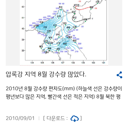
기자로 위촉되면 향후 6개월(2010. 10. 1. ～ 2011. 3.
31)동안 현장탐방, 스케치, 인터뷰 등의 취재활동을 통해
국민의 눈높이에서 글·사진·영상물 등 온라인콘텐츠 제
작, 온라인 회의 및 오프라인 회의(월1회)에 참석하여 활
동보고 및 홍보 아이디어 제안 등의 활동을 하게 된다. 활
동기간 동안 소정의 활동 자문료 지급되며, 기상 관련 다
양한 정보 및 기상청 관련 행사 참여 기회를 제공 받게 된
다. 접수기간은 2010년 8월 26일(목)부터 9월 8일(수)
이며, 제출서류는 붙임 자료를 내려받아 이메일(cirrus9
압록강 지역 8월 강수량 많았다.
@korea.kr) 및 우편으로 접수하면 된다. 서류심사를 거
쳐 최종 합격자를 9월 20일(월) 홈페이지(www.kma.g
2010년 8월 강수량 편차도(mm) (하늘색 선은 강수량이
o.kr)나 대표블로그(http://blog.daum.net/kma_skyl
평년보다 많은 지역, 빨간색 선은 적은 지역) 8월 북한 평
ove)를 공지한다. 여러분의 열정과 소중한 경험을 함께
균 강수량은 309.7mm(평년 대비 162%)로, 지난 7월
할 수 있도록 기상청이 여러분을 기다립니다. 문의 : 대변
(평년 대비 139%)에 이어 많았다. 특히, 압록강 유역의
인실 박영주 02-2181-0354기상청 이(가) 창작한 여러
2010/09/01
[ 다운로드 :
]
수풍(892.4mm), 구성(614.3mm), 신의주(487.3m
분을 기상청 블로그 기자로 모십니다. 저작물은 "공공누