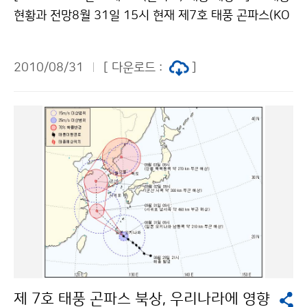
체로 흐리고 경기도와 강원도지방에서 산발적으로 비가
현황과 전망8월 31일 15시 현재 제7호 태풍 곤파스(KO
오는 곳이 있다. 9월 1일(수)은 제주도남쪽먼바다에서 북
MPASU)는 일본 오키나와 동쪽 약 60km 부근 해상 (2
상하는 제7호 태풍 곤파스(KOMPASU)의 영향을 점차
6.2N, 128.4E)에서 매시 27km의 속도로 북서진하고
받겠으므로 낮에 제주도부터 비가 시작되어 오후나 오후
2010/08/31
[ 다운로드 :
]
있으며, 중심기압은 960hPa, 중심 부근 최대풍속은 초속
늦게 전국 대부분지방으로 확대되겠으며, 경기북부와 강
40m(시속 144km)로 강도는 강하고, 크기는 중형입니
원도지방에서는 태풍 전면 수렴대의 영향으로 아침에 비
다. 제7호 태풍이 점차 북상함에 따라 9월 1일(수) 아침
가 오는 곳이 있겠다 9월 2일(목)은 제7호 태풍의 영향을
에 제주도남쪽먼바다를 시작 으로, 오후늦게나 밤에는 제
받겠으므로 전국이 흐리고 비가 오겠으며, 강원도와 전라
주도와 전라남도지방까지, 9월 2일(목)는 그 밖의 전국이
남북도지방에서는 3일(목)까지 이어지겠다 1일(수) 밤부
태풍의 영향으로 강한 바람과 많은 비가 예상되니, 산사태
터 3일(금) 사이에 전국에서 바람이 강하게 불고 많은 비
와 저지대 농작물 침수 및 낙과 등 비와 바람에 의한 피해
가 오겠으며, 시간당 50mm이상의 강한 비가 오는 곳도
가 없도록 철저히 대비하시고, 앞으로 발표되는 기상정보
있겠습니다. 특히, 태풍 우측으로 바람이 강하게 불고 다
에 각별히 유의해야 한다. [8.31 17:30 현재 레이더 영
량의 수증기가 유입되면서 지형적인 영향으로 서해안과
상 자료] ▲ 기상 현황과 전망 태풍 전면에 형성된 수렴대
남해안 및 지리 산부근과 제주도를 중심으로 300mm 이
에서 발생한 구름대가 낮에 일부 중부지방을 중심으로 영
상의 국지성 호우가 예상되니, 산사태와 저지대 농작물 침
향을 주었으나, 북태평양고기압이 확장하면서 서해중부먼
수 및 낙과 등 비와 바람에 의한 피해가 없도록 철저히 대
제 7호 태풍 곤파스 북상, 우리나라에 영향
해상으로 밀려났으며, 8월 31일 18시 현재는 대기불안