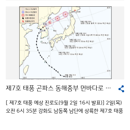
m), 황해도 지방의 평강(589.4mm), 해주(426.2mm),
리" 출처표시-상업적이용금지 조건에 따라 이용 할 수 있
개성(422.7mm)에서 평년보다 많았으나 함경북도는 평
습니다.
년보다 강수량이 적었다. 8월 북한 평균 기온은 23.6℃로
평년(22.4℃)보다 1.2℃ 높았으며, 특히, 함경북도에서
평년보다 높았다. 주요지점(평균기온/편차) : 선봉(23.9/
+2.6℃), 청진(24.1/+2.4℃), 김책(23.9/+1.9℃)이다.
강수량이 많았던 원인은 평년에 비해 강하게 발달한 북태
평양고기압과 중국 내륙에서 발달한 차고 건조한 대륙고
기압 사이에서 발생한 정체전선의 영향을 자주 받아 비 오
는 날이 많았다. 주 강수 시기는 압록강 유역은 3회(5～1
0일, 19～23일, 26～30일), 황해도 지방은 2회(10～1
제7호 태풍 곤파스 동해중부 먼바다로 물러나
5, 23～29일)이며, 8월 21일 수풍지역에서 347mm의
집중호우가 내려서 1981년 이후 최고 일강수량을 기록
[ 제7호 태풍 예상 진로도(9월 2일 16시 발표)] 2일(목)
하였다. 8월 북한의 강수량은 과거 북한에 막대한 홍수피
오전 6시 35분 강화도 남동쪽 남단에 상륙한 제7호 태풍
해가 발생했던 2007(391mm/1위), 1995(364.8mm/
곤파스(KOMPASU)는 오후 3시 현재 강원도 속초 북동
2위), 1994(319mm/3위)년과 비슷한 수준으로 인적·
쪽 170km 부근 해상에 위치하고 있으며, 30km/h 속도