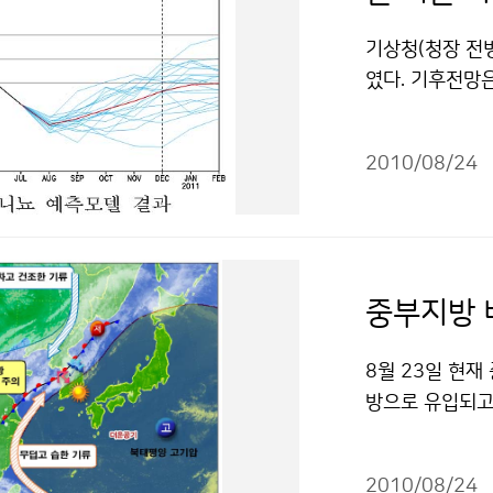
한 공동연구, 몽
(100여개)의
의했다. 한국과
기상청(청장 전병
출발 전 해상날
쳐 기상협력 활동
였다. 기후전망은 
를 제공해 줄 
지 분야에서의 
망, 한 계절 이
어 이번 해양기
용성 02-218
(5°S-5°N,
충을 통하여 해
물은 "공공누리
2010/08/24
냐 상태를 보일 
록 할 계획이다.
된다. 대륙고기
날씨를 확인하세
확장하면서 기온이
수 있습니다.
것으로 전망된다
으로 많은 눈이 
중부지방 
적음, 비슷, 높
3.3% 이상일 
8월 23일 현
후예측과 나현종 
방으로 유입되고
량은 평년보다 
고 있다. 이 
할 수 있습니다.
부와 경기남부,
2010/08/24