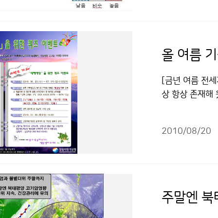
온은 평년보다 
[ 9월 순별 강
9월 상순,하순
건에 따라 이용 
[금년 여름 전세
상 항상 존재해 
모를 넘는 역사상
시아와 미국 중서
2010/08/20
이상이 긴급 대
일)에 집중호우
북구의 인더스강 
섰고, 600만 
있다. 2010년
700명을 넘어섰
130년 전 현대