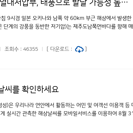
북상 중인 열대저압부, 태풍으로 발달 가능성 높을 듯...
 아침 9시경 일본 오키나와 남쪽 약 60km 부근 해상에서 발생
은 단계의 강풍을 동반한 저기압)는 제주도남쪽먼바다를 향해 매
북북서진하고 있다. 이 열대저압부가 지나는 해역의 해수면온도가
에 북상하면서 발달해 27일(금) 밤부터 28일(토) 오전사이에
조회수 :
[ 다운로드 :
]
46355
높다. 27일(금) 현재, 이 열대저압부가 북상하면서 밀려 올라
라에 머물고 있는 고기압에 부딪혀 남해상에서 비구름이 발달
산 부근에서는 비가 오는 곳이 있다. 중부지방은 낮 기온이 크게
소나기가 오는 곳이 있다. 앞으로 태풍으로 발달할 가능성이 높은
) 아침 제주도 서쪽해상을 지나 밤에 서해상을 경유하여 29일(
날씨를 확인하세요
로 북상할 것으로 전망된다. 특히, 이 열대저압부가 북상하면서
 고온다습한 강한 바람과 기류가 강하게 유입되어 제주도 및 남
병성)은 우리나라 연안에서 활동하는 어민 및 여객선 이용객 등 
일(금) 밤부터 29일(일)사이에 지형적인 영향으로 국지적으로 
게 실시간 관측한 해상날씨를 모바일서비스를 이용하여 8월 3
․바람에 의한 피해가 없도록 각별히 대비해야 한다. 그 밖의 서
 그동안 바다를 이용하는 사람들에게 있어서 해상날씨는 매스컴
도와 충청남도, 전라남북도 지방에서는 산발적인 비가 간간히 
터넷을 통해 실시간 해상날씨를 보고 있지만 참으로 불편한 일이