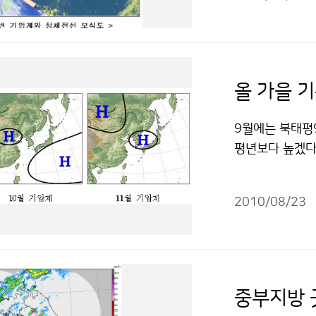
비가 내렸으나,
되어 소강상태에 
어 천둥·번개를
오르내리겠으며,
상의 집중호우가
올 가을 기
은 당분간 기압
기상정보에 각별
9월에는 북태평
고 습한 공기가 
평년보다 높겠다
지겠고, 열대야
평년보다 많겠다
서는 햇볕을 차
입되면서 고온 
도록 철저히 대
2010/08/23
비가 올 때가 
에도 유의해야 한
고 건조한 날이
내리면서 일시 
겠다. 기온은 
폭염 가능성이 있
는 지형적인 영향
염 저작물은 "
3℃)보다 높겠음
중부지방 
8~111㎜)보다