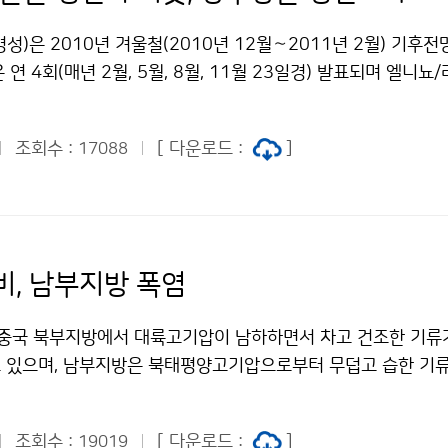
골에 대한 예보기술 지원 및 전문가 교류, 몽골 풍력지도 제작 지
 현재 해상날씨를 제공한다. 여객선을 이용하여 섬으로 여행하는
 몽골은 지난 2003년에 한·몽기상협력약정을 체결한 이후 여러
성)은 2010년 겨울철(2010년 12월～2011년 2월) 기후
씨에 대한 정보를 제공함으로써 이용객에게 편의를 줄 수 있는 
을 해오고 있으며, 이번 4차 회의를 계기로 황사, 수치예보, 
연 4회(매년 2월, 5월, 8월, 11월 23일경) 발표되며 엘니뇨
것이다. 기상청은 국민여가활동의 증가와 해양기상정보에 대한 요
공동협력이 더욱 더 활성화될 것으로 전망된다. 문의 국제협력담
후의 기온, 강수량 전망 및 참고자료 등의 정보를 제공한다. 엘니
상 모바일 서비스를 실시하게 되었다. 앞으로 지속적인 해양기상
1-0376 기상청 이(가) 창작한 몽골 고비사막에 황사관측탑 추가
 170°W-120°W)의 해수면온도는 겨울철 동안 평년보다 다소 낮은
양기상정보 생산능력을 더욱 향상시키고, 좀 더 정밀한 서비스를 
" 출처표시-상업적이용금지 조건에 따라 이용 할 수 있습니다.
조회수 :
[ 다운로드 :
]
17088
것으로 전망된다. 올 겨울철 기온은 평년(-6～8℃)과 비슷할 
 문의 해양기상과 김우석 02-2181-0748기상청 이(가) 창작
압과 이동성고기압의 영향으로 기온의 변동폭이 크겠으며, 찬 
요 저작물은 "공공누리" 출처표시-상업적이용금지 조건에 따라
 큰 폭으로 떨어질 때가 있겠다. 강수량은 평년(55～214㎜)
. 대륙고기압의 영향으로 건조한 날이 많겠으나 기압골과 지형
내리는 곳이 있겠다. ※ 기후전망은 계절에 관한 평균상태를 3분
비, 남부지방 폭염
음/많음)로 구분하여 단계별 발생 가능성을 백분율로 산출한다. 
경우 각 단계별 발생 가능성이 상대적으로 높다고 판단할 수 있다. 
재 중국 북부지방에서 대륙고기압이 남하하면서 차고 건조한 기류
02-2181-0481기상청 이(가) 창작한 올 겨울 기온은 평년과
 있으며, 남부지방은 북태평양고기압으로부터 무덥고 습한 기
적을 듯 저작물은 "공공누리" 출처표시-상업적이용금지 조건에 
두 기류가 만나는 중부지방에는 기압골에 동반된 정체전선이 형성
 강원도 영서남부지방에서는 오전에 시간당 30~50mm 이상의
조회수 :
[ 다운로드 :
]
19019