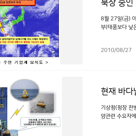
8월 27일(금)
부(태풍보다 낮
내외의 속도로 
상으로 높기 때문
2010/08/27
발달할 가능성이 
수증기가 우리나
와 남해안, 지리
불안정에 의한 
압부는 28일(토
현재 바다
중국 북동지방으
우측 지역에서는
기상청(청장 전
리산 부근은 27
양관련 수요자에
내리겠으니, 비
공할 계획이다.
으로 서울․경기
송을 듣거나 인