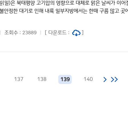
2일(일)은 북태평양 고기압의 영향으로 대체로 맑은 날씨가 이어
초과하였고 7월 말경에는 일주일 이상 연속으로 최고기온이 35
 불안정한 대기로 인해 내륙 일부지방에서는 한때 구름 많고 곳에
은 8월에도 이어지고 있다. ▲ 최근 지구촌 기상이변의 현상적 
로 예상된다. 20일(금) 현재, 전국 대부분 지방에 폭염특보가 
스탄과 중국의 대홍수와 러시아의 기록적 폭염에 관한 직접적인
)과 22일(일)에도 북태평양 고기압의 가장자리를 따라 덥고 습한
제트기류(대류권계면 10 km 부근의 강한 바람)의 블로킹 현상
조회수 :
[ 다운로드 :
]
23889
고 강한 일사에 의하여 무더운 날씨가 이어지겠고, 밤에도 열대
 있다. ○ 북반구 중위도의 제트기류에 남북 사행이 매우 큰 블
 것으로 예상된다. 따라서, 노약자는 한낮에 야외 활동을 자제하
해 기류의 이동이 막혀 기압계의 정체현상이 빚어지면서 러시아에
와 불쾌지수 및 식중독지수가 높겠으니, 건강관리에 각별히 유의
 파키스탄, 중국 등에서는 저기압의 발달로 각각 폭염과 홍수를 
2일(일)은 전 해상에 짙은 안개가 끼는 곳이 많겠으니, 항해하거
○ 이번 제트기류의 남북사행 정도는 1979년 이후로 최대 규모이
 바라며, 내륙지방에서도 아침에 안개가 끼는 곳이 있겠으니, 
현상 : 러시아 폭염, 중국/파키스탄의 호우 유발] ○ 다음은 
문의 131 기상콜센터기상청 이(가) 창작한 주말엔 북태평양 고
련된 재해 현상 자체에 대해 과학자들이 내놓은 직접적인 원인 분
6
137
138
140
139
속될 듯 저작물은 "공공누리" 출처표시-상업적이용금지 조건에 
의 홍수 : 제트기류 블로킹 현상으로 인한 남북 사행 정도가 
 빚어진 가운데 북쪽의 차가운 공기가 기압골로 계속 유입되고,
기가 서태평양 해수면 온도 상승으로 더 많은 수분을 머금게 되면
고 있는 뱅골만 부근의 몬순 활동이 더욱 강력해졌다. ▶ 러시아
류 블로킹 현상으로 인해 아조레스고기압 북반구의 아열대고압대
중심을 둔 대규모의 고기압을 말하며 여름철에 가장 발달한다.