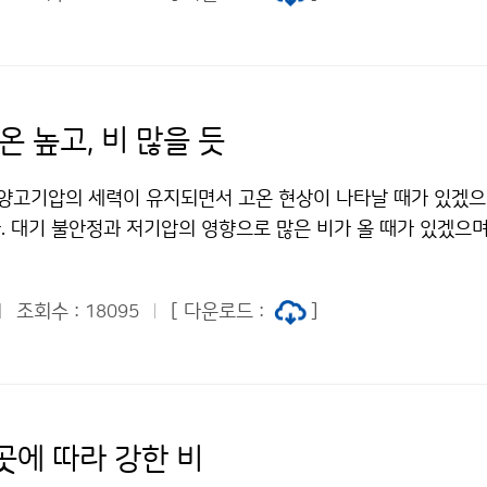
 8월 23일 현재는 충청남도와 충북북부에서 시간당 5mm 안팎
있다. 이 정체전선은 23일(월) 밤부터 24일(화) 아침 사이 
 동반한 시간당 30~50mm의 매우 강한 비와 함께 중부지방을
 특히 충청북부, 경기남부, 강원도영서남부 지방을 중심으로 10
 내리는 곳이 있겠으니, 비 피해가 없도록 각별히 대비해야 한다
온 높고, 비 많을 듯
골이 자주 지나면서 28일(토)까지 비가 자주 내리겠으니, 앞으
히 유의해야 한다. 남부지방은 26일(목)까지 북태평양고기압
양고기압의 세력이 유지되면서 고온 현상이 나타날 때가 있겠으
유입되고 강한 일사로 인하여, 낮 기온이 33℃ 이상 오르는 무
. 대기 불안정과 저기압의 영향으로 많은 비가 올 때가 있겠으며
가 나타나는 곳이 많겠으니, 노약자는 한낮에 야외 활동을 자제하
. 10월에는 이동성고기압과 기압골의 영향을 주로 받겠다. 남
단하고 통풍이 잘 되도록 환기를 시키는 등 폭염으로 인한 피해를
현상이 나타날 때가 있겠으며, 기온은 평년보다 높겠다. 지역에 
비해야 한다. 자외선지수와 불쾌지수 및 식중독지수가 높겠으니
조회수 :
[ 다운로드 :
]
18095
있어 강수량은 평년보다 많겠다. 11월에는 이동성고기압의 영향을
다. 남부지방의 폭염은 27일(금)과 28일(토)경 기압골의 영
 많겠으며, 찬 대륙고기압이 일시적으로 확장하여 추운 날씨를 보
해소될 것으로 전망되며, 29일(일)부터는 북태평양 고기압이 
평년과 비슷하겠으며, 강수량은 평년보다 적겠다. 서해안과 영동
다. 문의 131기상콜센터기상청 이(가) 창작한 중부지방 비, 
으로 눈이 내리는 곳이 있겠다. 평 균 기 온 강 수 량 9월 평년
공공누리" 출처표시-상업적이용금지 조건에 따라 이용 할 수 있습
 평년(113~244㎜)보다 많겠음 10월 평년(8~19℃)보다 높겠
곳에 따라 강한 비
 많겠음 11월 평년(2~14℃)과 비슷하겠음 평년(35~87㎜)보