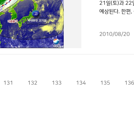
21일(토)과 2
보다 7.8℃을 
예상된다. 한편,
기록하였고, 폭염
나기가 내릴 것으
상학자들은 파키
운데, 21일(토
주 동안 이어진 
2010/08/20
속적으로 유입되
것으로 분석하고
나는 곳이 많을
하여, 이로 인
며, 자외선지수
의 장기 가열,
21일(토)과 2
분석되고 있다. 
선박은 주의하기
트기류의 블로킹 
주의해야 한다. 
131
132
133
134
로킹 현상과 관
135
13
으로 무더위 지
파키스탄 및 중국
할 수 있습니다.
압계 정체현상이
도양 해상의 공
역에 영향을 주
폭염 : 제트기
아조레스제도에 