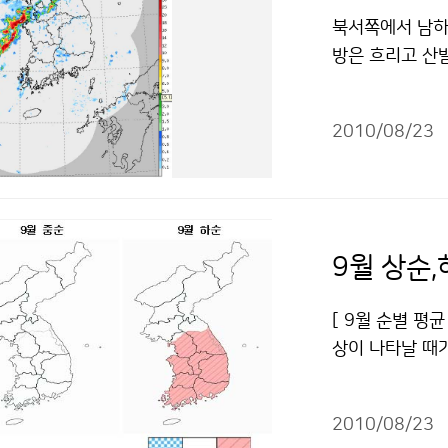
울러 가을철 태
북서쪽에서 남하
29~30℃로 
방은 흐리고 산
활동도 활성을 
가 발효된 가운데
동할 것으로 예
비는 상층으로 
겠다. 올 가을철
2010/08/23
가 중부지방으로
다. 한편, 최근 
적으로 강한 비가
평균 최고기온, 평
부지역에서는 낮
강수량은 583.
장자리에 들어 
년보다 5.6일 
겠다. 특히, 경
9월 상순
가을 기온 높고
(화) 아침 사이
이용 할 수 있습
부지방을 중심으로
[ 9월 순별 평
겠으니, 비 피
상이 나타날 때
다. 문의 131
불안정에 의해 
공누리" 출처표
이 약화되어 이
2010/08/23
량은 평년보다 