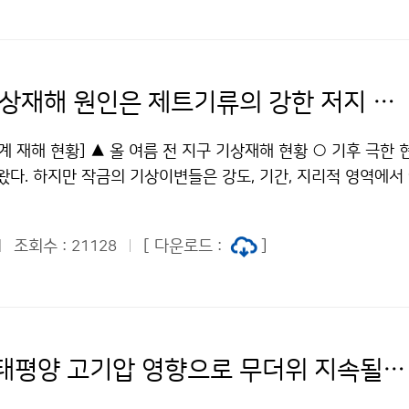
높겠음. 강수량은 평년과 비슷하겠으나, 강수량의 지역적인 차이
수량 전망] 문의 : 기후예측과 나현종 02-2181-0481기상청 이
 기온 평년보다 높을 듯 저작물은 "공공누리" 출처표시-상업적이
할 수 있습니다.
올 여름 기상재해 원인은 제트기류의 강한 저지 현상 때문인 듯
계 재해 현황] ▲ 올 여름 전 지구 기상재해 현황 ○ 기후 극한
왔다. 하지만 작금의 기상이변들은 강도, 기간, 지리적 영역에서
 가장 큰 사건들이기도 하다. ○ 중국, 파키스탄, 인도, 일본, 필
부 지역에서의 폭우와 홍수, 태풍 등으로 2,000여명이 사망하
조회수 :
[ 다운로드 :
]
21128
피하는 기상재해가 발생했다. 최근 파키스탄에서는 단기간(7월2
가 쏟아져 80년만에 최악의 홍수를 기록했다. 강한 몬순 강우로
수위가 110년 기록 중 가장 높았다. 지금까지 사망자는 160
명의 이재민이 발생했다. ○ 중국 역시 수 십 년 만에 최악의 홍
 8월 7일 간쑤성 저우취 마을에 발생한 진흙 홍수로 인해 사망자
주말엔 북태평양 고기압 영향으로 무더위 지속될 듯
고, 1000여명이 실종되었다. ○ 러시아기상청에 따르면 201
적 기상관측이 시작된 이래 가장 더운 달이었다고 한다. 기온은 