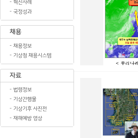
혁신사례
국정성과
채용
채용정보
기상청 채용시스템
자료
법령정보
기상간행물
기상기후 사진전
재해예방 영상