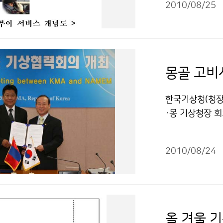
있겠다. 남부지방
2010/08/25
나, 8월 31
겠다. 해상에서
131번으로 전
(금) 밤 제주도
반전화 또는 휴대
해와 서해상으로
기상정보 서비스
발표될 가능성이 
기상정보서비스로
몽골 고비
기상콜센터 기상청
기상관측장비, 등
저작물은 "공공
기온, 수온과 
한국기상청(청장 
다이얼부이는 우
·몽 기상청장 
상관측부이에서 관
이 황사관측탑을
을 제공한다. 
종 황사 측정 센
유용한 정보를 
2010/08/24
을 관측하여 황사
선 항로별 안내
사막 동쪽 지역
를 선정하여 출
감시탑을 설치하
서 출발해서 제주
의 황사발원지의
날씨를 제공받을
될 것으로 기대된
유용한 정보를 