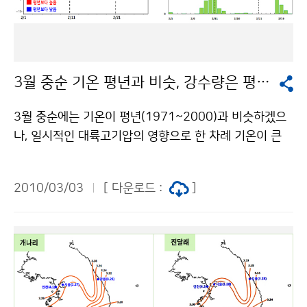
2-2181-0423)기상청 이(가) 창작한 지도에서 동네예
보를 확인하세요! 저작물은 "공공누리" 출처표시-상업적
이용금지 조건에 따라 이용 할 수 있습니다.
3월 중순 기온 평년과 비슷, 강수량은 평년보다 많을 듯
3월 중순에는 기온이 평년(1971~2000)과 비슷하겠으
나, 일시적인 대륙고기압의 영향으로 한 차례 기온이 큰
폭으로 떨어져 기온변화가 크겠다. 남서기류의 영향으로
강수량은 평년보다 많겠다. 남쪽을 지나는 저기압의 영향
2010/03/03
[ 다운로드 :
]
으로 한 차례 많은 비가 오겠으며, 영동 산간지방에는 눈
이 오겠다. 3월 하순과 4월 상순에는 이동성고기압의 영
향을 주로 받아 기온이 평년보다 높겠다. 전반적인 강수량
은 평년과 비슷하겠으나, 남쪽을 지나는 저기압의 영향을
받아 남해안 지방을 중심으로 많은 비가 오겠다. 평 균 기
온 강 수 량 3월 중순 평년(-1~10℃)과 비슷하겠음 평년