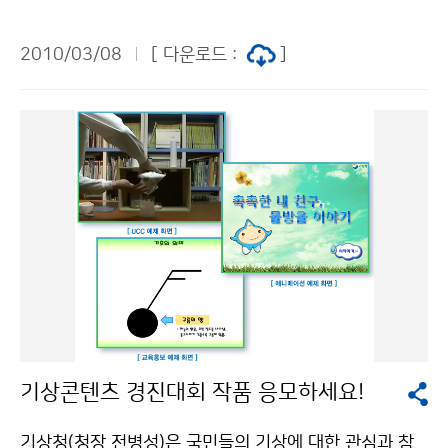
개처럼 적색과 청녹색이 번갈아 색을 띤 것처럼 보이는 현
중심으로 영하권으로 떨어져 11일 아침까지 일시적으로
상으로 높은 구름인 권운, 권층운, 권적운, 고적운 등이 끼
추워지겠다. 바람도 다소 강하게 불어 체감온도는 영하권
2010/03/08
[ 다운로드 :
]
어 있는 상태에서 작은 얼음 알갱이 또는 물방울에 의한
으로 더욱 춥게 느껴지겠다. 이번 일시적인 추위는 11일
태양광선의 회절 또는 간섭에 의해 발생한다. 구름입자의
아침을 정점으로 낮부터 점차 기온이 오르면서 12일 에
크기, 분포상태 등에 따라 색채가 변하며 높은 구름에서
는 평년(1970~2000) 기온 수준으로 높아지겠다. [ 서울
볼 수 있다. 회절이란 파동이 장애물의 뒤쪽으로 돌아 들
지방 기온예보 ] 날짜 9일(화) 10일(수) 11일(목) 12일
어가는 현상이고 간섭이란 둘 또는 그 이상의 파동이 서로
(금) 아침 최저기온 1 -2 -3 1 평년 -0.2 0.0 -0.3 0.1
만났을 때 중첩의 원리에 따라서 서로 더해지면서 나타나
낮 최고기온 4 4 7 9 평년 9.1 7.9 8.2 8.1 문의 : 131
는 현상이다. 문의: 관측운영과 고정웅 736-1919기상청
기상콜센터기상청 이(가) 창작한 9일 저녁 ~ 10일 아침
이(가) 창작한 서울 하늘에서 채운 관측 저작물은 "공공누
중부, 남부 일부지방 많은 눈 저작물은 "공공누리" 출처표
리" 출처표시-상업적이용금지 조건에 따라 이용 할 수 있
시-상업적이용금지 조건에 따라 이용 할 수 있습니다.
습니다.
기상콘텐츠 경진대회 작품 응모하세요!
기상청(청장 전병성)은 국민들의 기상에 대한 관심과 참