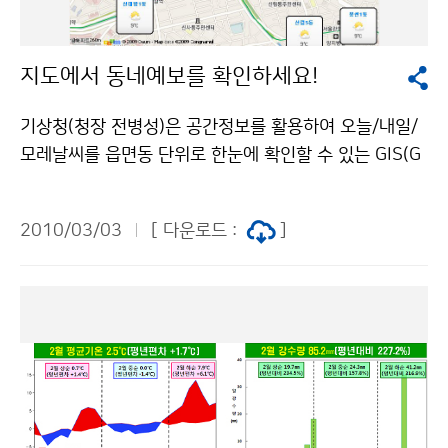
9) ※ 평년차, 편차에서 “-” 는 빠름, “+”는 늦음을 나타냄
수일수도 26일로 평년보다 5.6일이 많았다. 한편, 전국의
문의 : 기후예측과 임재철 2181-0479
2월 평균기온은 2.5℃, 평균 최고기온은 7.3℃, 평균 최저
지도에서 동네예보를 확인하세요!
기온은 -1.8℃로 평년보다 각각 1.7℃, 1.0℃, 2.2℃가 높
았으며, 전국에 내린 총 눈의 양(최심 신적설 합계) 평균은
기상청(청장 전병성)은 공간정보를 활용하여 오늘/내일/
평년보다 7.4cm가 많은 17.4cm로, 1973년 이후 세 번
모레날씨를 읍면동 단위로 한눈에 확인할 수 있는 GIS(G
째로 많았다(1위 1995년 18.1cm, 2위 1986년 17.7c
eographic Information System/지리정보시스템) 서
m). 평균 강수량도 85.2mm로 평년보다 47.7mm가 많
비스를 개발하여 3월 3일(수)부터 기상청 홈페이지를 통
아 3위를 기록하였다(1위 1976년 110.8mm, 2위 199
2010/03/03
[ 다운로드 :
]
해 제공한다. 동네예보 GIS서비스는 2008년 10월부터
0년 110.7mm). 강수일수는 10.1일로 평년보다 3일이
시행하고 있는 동네예보를 지리정보시스템과 연동하여
많았다. 문의 : 기상자원과 장유정 2181-0888기상청 이
제공하는 맞춤형 기상정보이다. 지도 위에 시도와 읍면동
(가) 창작한 겨울철 적설량 평년보다 7.6㎝ 많은 40.1cm
의 날씨와 기온을 나타내어 편리하게 기상정보를 확인할
기록 저작물은 "공공누리" 출처표시-상업적이용금지 조
수 있다. 동네예보 GIS서비스는 기상청 홈페이지의 날씨-
건에 따라 이용 할 수 있습니다.
특보·예보-동네예보-GIS 서비스에서 확인할 수 있으며,
바로가기 주소는 http://www.kma.go.kr/gisservice/
forecast/gis.jsp이다. 문의 : 정보통신기술과 도성수(0