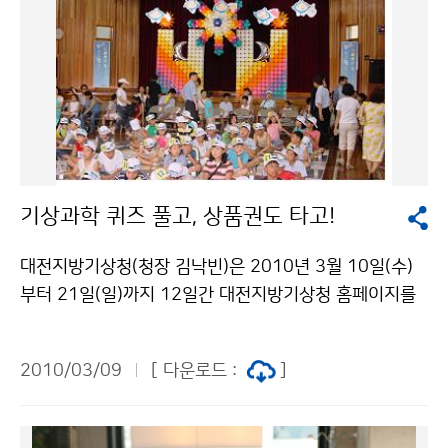
기상과학 퀴즈 풀고, 상품권도 타고!
대전지방기상청(청장 김낙빈)은 2010년 3월 10일(수)
부터 21일(일)까지 12일간 대전지방기상청 홈페이지를
통해 기상과학 퀴즈 대회를 개최한다. 「기상과학 퀴즈 대
회」는 3월 23일 기상의 날을 기념하고 최근 속출하는 기
2010/03/09
[ 다운로드 :
]
상이변과 관련하여 기상과학의 중요성을 인식시키고, 기
상재해에 대한 경각심을 고취하면서 국민들의 관심과 참
여를 유도하는데 목적이 있다. 이번 행사는 기상에 관심