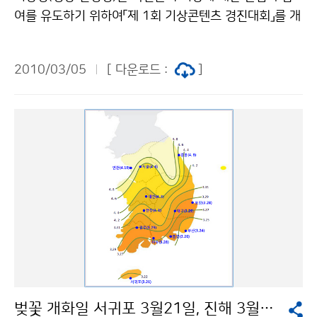
여를 유도하기 위하여「제 1회 기상콘텐츠 경진대회」를 개
최한다. 공모대상은 기상관측·예보, 지진 및 기후변화체
험 등 기상, 기후에 대한 국민들의 경각심 제고 및 교육·
2010/03/05
[ 다운로드 :
]
홍보용으로 활용할 수 있는 모든 종류의 콘텐츠이다. 응모
분야는 크게 멀티미디어를 이용한 기상콘텐츠분야(동영
상 및 에니매이션, UCC 등)와 교육·홍보용 기상콘텐츠분
야(교육·홍보 기자재, 만들기 키트 등) 2가지이며, 대한민
국 국민이면 누구나 응모할수 있다. 공모기간은 2010년
6월1일(화)부터 6월30일(수)까지이며, 기상청 홈페이지
또는 우편으로 작품을 접수하면 된다. 심사기준은 표현성,
완성도, 활용성, 창의성 및 노력도이며, 접수된 작품을 대
상으로 심사기준에 따라 예선심사(7월)를 거쳐 분야별 2
배수 내외 작품을 선정 한 후, 본선심사 후(8월) 최종 입상
작을 발표한다. 분야별 최우수상(환경부장관) 1명에게 3
00만원의 상금, 우수상(환경부장관상) 1명에게 200만
벚꽃 개화일 서귀포 3월21일, 진해 3월26일, 서울 4월6일
원, 장려상(기상청장상)2명에게는 100만원, 입선(기상청