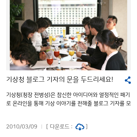
있는 전 국민을 대상으로 기상과학, 기후변화, 동네예보
등과 관련된 객관식 퀴즈 10문항으로 구성하여, 대전지방
기상청 홈페이지 팝업 및 행사란을 이용하여 운영된다. 정
답자 중 최고득점자 5인을 선정하여 2만원 상당의 문화
상품권을 주며, 최고득점자가 다수인 경우 추첨을 통해 선
정한다. 당첨자는 3월 23일(화) 대전지방기상청 홈페이
지 및 개별 통보하게 된다. 대전지방기상청은 2009년부
터 동네예보와 관련한 퀴즈 대회와 나도 동네예보관 행사
등 사이버 공간을 활용하여 기상과학 대중화에 기여하고
기상청 블로그 기자의 문을 두드리세요!
있다. 문의 : 대전지방기상청 동네예보과 변형 042-862
-0366기상청 이(가) 창작한 기상과학 퀴즈 풀고, 상품권
기상청(청장 전병성)은 참신한 아이디어와 열정적인 패기
도 타고! 저작물은 "공공누리" 출처표시-상업적이용금지
로 온라인을 통해 기상 이야기를 전해줄 블로그 기자를 모
조건에 따라 이용 할 수 있습니다.
집한다. 기상에 관심이 있는 일반인 누구나 응시 가능하
며, 특히 활동적이고 적극적인 사람, 글쓰기를 좋아하는
2010/03/09
[ 다운로드 :
]
사람, 개인 블로그 카페 등 운영 경험자, 사진촬영, 동영상