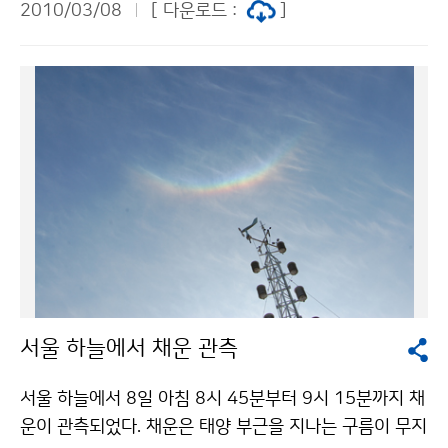
2010/03/08
[ 다운로드 :
]
산지에서는 흐리고 눈 또는 비가 내리고 있으며, 10일까
지 계속해서 많은 눈이 쌓이겠다. 그 밖의 지방은 9일부터
10일 사이 일본 남쪽해상에서 서해상으로 형성된 기압골
의 영향으로 9일 새벽에 경기 서해안과 경기북부부터 약
하게 산발적으로 비 또는 눈이 시작되어 점차 전국 대부분
지방으로 확대되겠으나, 낮 동안은 강수가 약하고 일시 소
강상태를 보이는 곳도 있겠고, 대부분 지방이 영상의 기온
분포로 눈이 쌓이는 양은 많지 않겠다. 그러나, 9일 저녁
부터 10일 아침사이에는 상층 한기가 접근하면서 강한
바람과 함께 기온이 떨어져 비가 눈으로 바뀌고, 기압골이
강화되면서 국지적으로 돌풍을 동반한 강한 눈이 내려 중
부지방을 중심으로 많은 눈이 쌓이는 곳이 있겠다. ▲ 기
서울 하늘에서 채운 관측
온 전망= 몽골부근의 찬 대륙고기압이 우리나라로 서서
히 남하함에 따라 기온이 점차 낮아져 9일 밤부터는 평년
서울 하늘에서 8일 아침 8시 45분부터 9시 15분까지 채
기온(서울 아침 최저기온 0~1도, 낮 최고기온 영상 8~9
운이 관측되었다. 채운은 태양 부근을 지나는 구름이 무지
도) 보다 2~5도 낮아지고, 아침 최저기온은 중부지방을