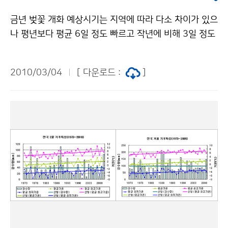
장상) 3명은 50만원의 상금이 각각 주어진다. 【기상콘텐
금년 벚꽃 개화 예상시기는 지역에 따라 다소 차이가 있으
츠 공모전 애니메이션 예제보기】 문의 : 인력개발담당관
나 평년보다 평균 6일 정도 빠르고 작년에 비해 3일 정도
실 조진호 2181-0566기상청 이(가) 창작한 기상콘텐츠
늦을 것으로 예상된다. 벚꽃은 3월 21일 서귀포를 시작으
경진대회 작품 응모하세요! 저작물은 "공공누리" 출처표
로 남부 및 영남 동해안 지역은 3월 23일～31일, 중부 및
시-상업적이용금지 조건에 따라 이용 할 수 있습니다.
2010/03/04
[ 다운로드 :
]
영동지방은 4월 1일～10일, 중부내륙 및 산간지방은 4
월 10일 이후에 개화 할 것으로 예상된다. 벚꽃 개화는 전
국 기상관서의 관측표준목인 왕벚나무를 기준으로 한 것
이며, 한 그루에서 세 송이 이상이 완전히 피었을 때를 개
화로 본다. 벚꽃은 개화후 만개까지 일주일 정도 소요되기
때문에 서귀포는 3월 28경, 서울은 4월 13일경 절정에
이를 것으로 전망된다. 온대 낙엽수목의 꽃눈은 가을철 일
정온도 이하가 되면 내생휴면상태(살아있으나 생육이 정
지된 상태)가 되며, 내생휴면상태 유지를 위해 일정 저온
이 필요 하고, 내생휴면상태 해제 후 개화를 위해서는 고
온이 필요하다. 따라서 벚꽃의 개화 시기는 2월과 3월의