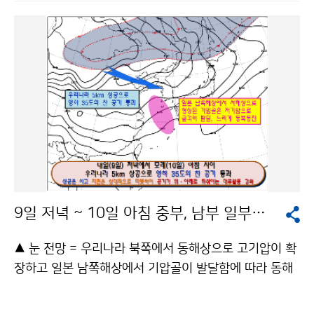
제작 등이 가능한 사람이면 활동하는데 많은 도움이 될 수
있다. 모집인원은 10명이며, 블로그기자로 위촉되면 6개
월 간 현장탐방, 각종 행사참석, 인터뷰 등의 취재활동을
통해 국민의 눈높이에서 글·사진·영상물 등 온라인콘텐
츠를 제작하고, 온오프라인 회의에 참석하여 활동보고 및
홍보 아이디어 제안 등의 활동을 하게 된다. 접수기간은 2
010년 3월 6일부터 3월 18일이며, 제출서류는 기상청
홈페이지 알림판의 지원서를 내려받아 이메일(ksroh98
08@korea.kr) 및 우편으로 접수하면 된다. 서류심사를
거쳐 최종 합격자를 2010년 3월 22일 기상청 홈페이지
및 기상청 대표블로그(http://blog.daum.net/kma_sk
9일 저녁 ~ 10일 아침 중부, 남부 일부지방 많은 눈
ylove) 를 통해 공지한다. 여러분의 소중한 경험과 열정을
기상청과 함께 하지 않으시겠습니까? 문의 : 대변인실 노
▲ 눈 전망 = 우리나라 북쪽에서 동해상으로 고기압이 확
경숙 2181-0359기상청 이(가) 창작한 기상청 블로그
장하고 일본 남쪽해상에서 기압골이 발달함에 따라 동해
기자의 문을 두드리세요! 저작물은 "공공누리" 출처표시-
상에서 유입되는 동풍류와 태백산맥의 지형적인 영향으
상업적이용금지 조건에 따라 이용 할 수 있습니다.
로 대설특보가 발효 중인 강원도 영동과 산지 및 경북북동