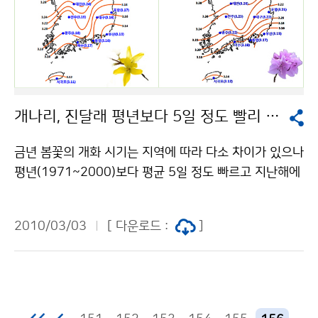
(9~52㎜)보다 많겠음 3월 하순 평년(1~11℃)보다 높겠
음 평년(14~41㎜)과 비슷하겠음 4월 상순 평년(4~1
3℃)보다 높겠음 평년(17~58㎜)과 비슷하겠음 한편, 20
10년 2월 전국의 평균기온은 2.5℃, 평균 최고기온은 7.
3℃, 평균 최저기온은 -1.8℃로 평년보다 각각 1.7℃, 1.
0℃, 2.2℃ 높았다. 일 최고기온이 0℃ 이하인 날과 일 최
개나리, 진달래 평년보다 5일 정도 빨리 필 듯
저기온이 -10℃ 이하인 날은 각각 1.7일, 1.9일로 평년보
다 1.1일, 1.8일 적었다. 특히, 2월 하순의 기온은 7.9℃
금년 봄꽃의 개화 시기는 지역에 따라 다소 차이가 있으나
로 평년보다 6.1℃ 높아 1973년 이래 가장 높은 기온을
평년(1971~2000)보다 평균 5일 정도 빠르고 지난해에
기록했다.(2월 하순 평균기온 1위 : 2010년 7.9℃, 2위 :
비해 3일 정도 늦을 것으로 예상된다. 개나리는 3월 11일
2007년 6.2℃, 3위 : 1998·2004년 5.7℃) 평균 강수
서귀포를 시작으로 남부 및 영남 동해안 지역은 3월 13
량은 85.2㎜로 평년보다 많았으며(평년대비 227.2%),
2010/03/03
[ 다운로드 :
]
일～20일, 중부 및 영동지방은 3월 21일～4월 1일, 중부
1973년 이래 세 번째로 많은 강수량을 기록했다(2월 강
내륙 및 산간지방은 4월 2일 이후에 개화할 것으로 예상
수량 1위 : 1976년 110.8㎜, 2위 : 1990년 110.7㎜, 3
된다. 진달래는 일반적으로 개나리보다 2～3일 늦게 피는
위 : 2010년 85.2㎜). 강수일수는 10.1일로 평년보다 3
데, 3월 12일 서귀포를 시작으로 남부 및 영남 동해안 지
일이 많았고, 눈이 내린날은 5.4일로 평년과 같았다. 문의
역은 3월 15일～24일, 중부 및 영동지방은 3월 25일～