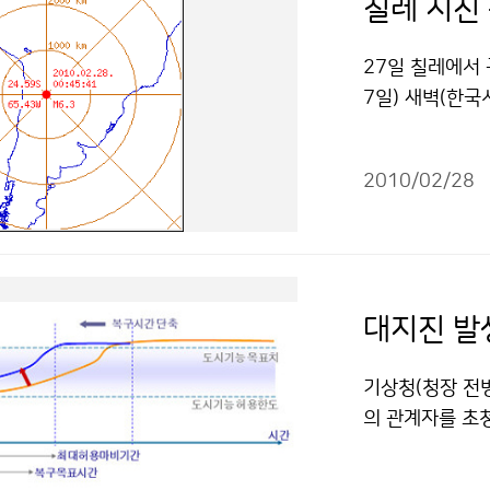
칠레 지진
27일 칠레에서 
7일) 새벽(한국
8의 지진이 발
칠레와 페루를 시
2010/02/28
여 개국에 지진
태평양 인접 해안
태평양 연안 동부
하는 것으로 발
본과 러시아를 
와이 지역에서는
것으로 예상된다
기상청(청장 전병
결과, 지진해일
의 관계자를 초
을 하고 있으며
망, 지진 피해에
정시간대인 28일
25일 서울 공군