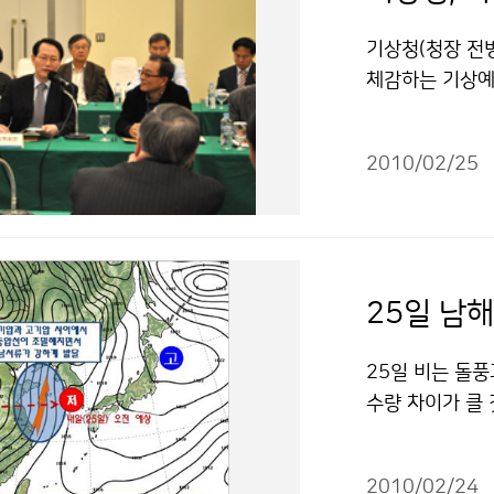
에 매우 민감하다
요하다. 사회심
오염물질에 노출
기상청(청장 전
게 받아 외상 후
폭염, 한파 등
체감하는 기상예
로 인해 자살율
심도가 높아짐에
고 있는 기상학계
두 떠안아 어린
변화에 대응하기
간담회는 전병성
한 상황을 발생
서울,경기 등 1
2010/02/25
세대, 부산대, 
두 분야에 대해서
공하고 있다. 
화하여 기상정책
한 많은 지진전
특히 날씨변화에
0년도 기상정책
해를 초래할 수
게 제공되는 상
예산 운용과 다
에 비추어 볼 
자와 같은 천식
이에 대해 교수
재청 등 정부기관
25일 남
해 시범적으로 
상 및 국민 만족
상청 이(가) 창
국민의 건강과 
다. 특히, 기
"공공누리" 출
25일 비는 돌풍
꽃가루, 미세먼
승격 추진과 현업
수량 차이가 클 
이며, 제공지역
을 나누었다. 이
을 때 바지가 젖
력해 갈 계획이다
소통 협력하는 장
로 우산을 쓰고
지역 천식가능지
상연구소 연구기획
2010/02/24