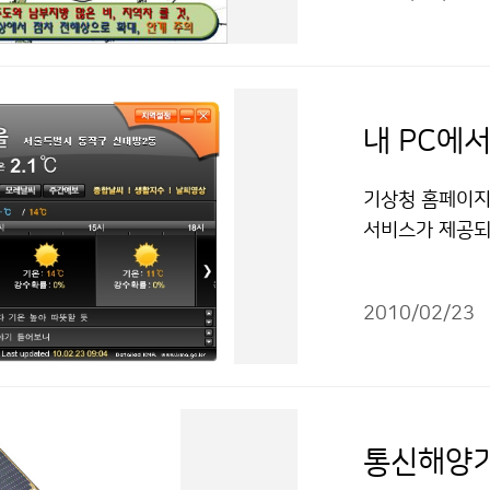
앞이 잘 안보일 
할 수 있습니다.
소통의 날개 활
하면서 우리나라
할 수 있습니다.
정체하면서 중국
라 서해상을 중심
서해안과 남해안
내 PC에
면이 습해져 해
히 유의하시기 
기상청 홈페이지를
다가오는 저기압
서비스가 제공되고
도와 충청남도 
‘날씨 위젯’은 
되어, 아침에는
수 있으며, 각종
한 남서풍으로 
2010/02/23
는 기상청의 새
침부터 밤사이에
정책정보를 전달
강한 비가 내리
쉽게 제공받을 
피해가 없도록 
서비스-인터넷-위
차 그치기 시작하
보통신기술과 조상
통신해양기
경희 2181-0
확인하세요 ! 