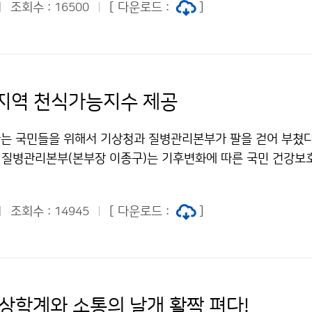
 것으로 결론지었다. 참고로 과거 1960년 5월 22일 칠레에서
조회수 :
[ 다운로드 :
]
16500
대규모의 지진 피해와 더불어 지난 2월 9일, 서울 부근을 뒤
)의 경우에도 지진해일이 태평양 주변국가와 일본에는 영향을 미쳤
안하게 만들었던 시흥지진(규모 3.0)으로 지진에 대한 국민들의
없었다. 문의 : 지진감시과 02) 2181-0794~5기상청 이(가)
나라는 지진에 안전한가?’, ‘만약 우리나라에 아이티에서와 같은 
 우리나라에 지진해일 영향 없을 듯 저작물은 "공공누리" 출처표
인가?’, ‘우리는 얼마나 철저하게 지진에 대한 준비가 되어 있을
라 이용 할 수 있습니다.
 관심이 집중되고 있다. 이번 포럼에는 기상청장을 비롯한 이만의
지역 천식가능지수 제공
경노동위원회 위원장, 신영수 국토해양위원과 산ㆍ학ㆍ연ㆍ관의 
 참석하여 성대하게 개최되었다. 특히, 서울시를 비롯한 진도, 해남
는 국민들을 위해서 기상청과 질병관리본부가 팔을 걷어 부쳤다
청양 등의 지방자치단체와 현대건설과 현대엔지니어링 등 산업계에
과 질병관리본부(본부장 이종구)는 기후변화에 따른 국민 건강보
한 많은 관심을 갖고 있다는 것을 알 수 있었다. 240년 만에 
제공되던 천식가능지수를 서울특별시 25개 구를 대상으로 더욱
의 존립이 위태로울 만큼 큰 피해를 주었다. 그렇다면 우리나라의
하여 기상청 홈페이지(http://www.kma.go.kr)와 질병관
에서 주제발표를 한 전문가는 "우리나라의 대도시에 큰 지진이 
조회수 :
[ 다운로드 :
]
14945
atopy.cdc.go.kr)를 통해 3월 초순부터 시범적으로 제공할 계획
어질지 아무것도 알 수 없고, 어느 정도까지 피해가 커질지 예측
있는 기관지가 아주 예민해진 상태로, 때때로 기관지가 좁아져서 
 대도시 부근에서 지진이 발생할 경우에 피해의 핵심은 인명과 재
소리가 들리면서 기침을 심하게 하는 증상을 나타내는 병을 말하
능이 마비될 수 있으며, 그 피해가 커지면 정부의 통제관리 기능
 염증 반응 때문에 발생하는 알레르기 질환이다. 이 질환의 원
다. 이러한 경우에는 경제적인 손실은 상상할 수 없을 만큼 커지
씨와 관련되는 부분이 있다. 천식 환자들은 기온, 기압, 습도 등
기상학계와 소통의 날개 활짝 펴다!
 수 있도록 주요 기능을 최단기간에 복구 할 수 있도록 하는 것