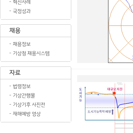
혁신사례
국정성과
채용
채용정보
기상청 채용시스템
자료
법령정보
기상간행물
기상기후 사진전
재해예방 영상