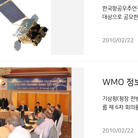
공누리" 출처표
니다.
한국항공우주연구
대상으로 공모한
지궤도위성이다.
기상위성은 지구 
2010/02/22
시적으로 한반도
의 복합임무를 향
분 간격으로 기
다. 공모하는 
우주개발 선진국
WMO 정
표현하는 이름,
(http://www.
기상청(청장 전병성
t=&page=1
룹 제 6차 회의
모기간은 2월 1
nformatio
구원 홈페이지에
MO 기술 위원
물은 "공공누리
2010/02/22
정보통신분야 전문