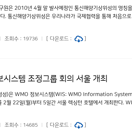
시-상업적이용금지 조건에 따라 이용 할 수 있습니다.
원은 2010년 4월 말 발사예정인 통신해양기상위성의 명칭을
다. 통신해양기상위성은 우리나라가 국제협력을 통해 처음으로
 발사되면 우리나라는 세계 7번째 독자기상위성 보유국이 된다
자전속도와 같은 속도로 공전하며, 우리나라 상공 3만6,000
조회수 :
[ 다운로드 :
]
19736
를 중심으로 한 주변지역에 대해 기상관측, 해양관측 및 위성
후 7년간 수행하게 된다. 특히 위성은 태풍 등과 같은 위험기상
상정보를 보내올 예정이어서, 기상재해 예방에 크게 기여할 것으
위성의 명칭은 국가우주사업으로 개발한 첫 정지궤도위성에 어울리
의 이미지를 상징할 수 있는 이름, 대한민국의 자긍심과 이미지
보시스템 조정그룹 회의 서울 개최
 발음하거나 기억하기 쉬운 이름이면 된다. 한국항공우주연구원
karischool.re.kr/news/communi/com_01_v.asp?gubun
)은 WMO 정보시스템(WIS: WMO Information Syste
&num=68)를 통해 접수하며, 대상에게는 100만 원의 상금이 수
를 2월 22일(월)부터 5일간 서울 렉싱턴 호텔에서 개최한다. WI
9일부터 3월 10일까지이며, 당선작은 2010년 3월 말에 한
n System) 조정그룹 회의는 세계기상기구(WMO)가 주관하는 회
 공지할 예정이다.기상청 이(가) 창작한 통신해양기상위성 명칭
회 대표 8인, 각 분야별 전문가 13인과 기상청에서 농업기술위
" 출처표시-상업적이용금지 조건에 따라 이용 할 수 있습니다.
조회수 :
[ 다운로드 :
]
14685
가 1인 등 총 30여 명의 국내·외 전문가가 참석한다. 이 회