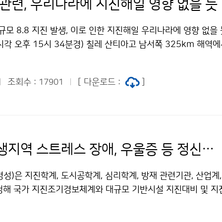
 관련, 우리나라에 지진해일 영향 없을 듯
규모 8.8 지진 발생, 이로 인한 지진해일 우리나라에 영향 없을 
시각 오후 15시 34분경) 칠레 산티아고 남서쪽 325km 해역에서
생하여 하와이에 있는 미국 태평양지진해일경보센터에서는 15시
작으로 19시 45분에는 일본을 비롯해 호주, 필리핀 등 태평양 
조회수 :
[ 다운로드 :
]
17901
해일 경보를 발령하였다. 일본기상청에서는 28일 오전 9시 33
에 지진해일 경보와 주의보를 발령(파고 0.5~3m) 하였으며,
 13시, 도쿄만 14시 30분, 오끼나와 와 미야자키현 부근은 1
표하였다. 한편, 태평양 주변 국가에 내려졌던 지진해일 경보는 
제외한 모든 국가에서 해제되었다. 이미 지진해일이 도달한 태평
대지진 발생지역 스트레스 장애, 우울증 등 정신장애 급증
 약 50㎝정도의 파고가 관측되었으나 일본 해안까지 도달하면
. 기상청은 28일 오전 관련 전문가들로 구성된 긴급 분석회의
성)은 지진학계, 도시공학계, 심리학계, 방재 관련기관, 산업계,
이 태평양상을 전파해 오면서 에너지가 감소했고 일본 열도가 방
청해 국가 지진조기경보체계와 대규모 기반시설 지진대비 및 지
, 특히 우리나라 남해안은 수심이 낮아서 에너지가 급속히 감소하
 따른 정신장애 발생과 같은 국민들의 심리적 위기 등을 논의하기
 16～17시 경에는 저조 시간대(16시 45㎝, 17시 85㎝)여
회관에서 「한반도 지진대응 포럼」을 개최하였다. 최근 몇 년 사이