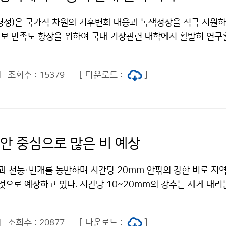
고 한다. 또한 아황산가스, 일산화탄소, 오존, 이산화질소, 분진
리학적으로는 지진 피해를 당한 사람들 대부분이 정신적 스트레
되면 증상이 악화되고 사망률이 증가한다고 한다. 최근 기후변
병성)은 국가적 차원의 기후변화 대응과 녹색성장을 적극 지원하
 스트레스 장애나 우울증, 불면 등의 정신장애를 호소하는 사례가
의 이상기상이 빈번하게 발생하고, 기상과 건강과의 관련성에 대한
보 만족도 향상을 위하여 국내 기상관련 대학에서 활발히 연구
이 급증하기도 한다. 또한 지진으로 발생하는 고아나 희생된 부모
 따라 보건기상정보에 대한 필요성이 어느 때보다 높아지고 있다
 교수들과「정책간담회」를 2월 24일(수) 공군회관에서 개최하
 채무자가 다량 발생하는 등 또 다른 사회문제가 야기되기도 하는
 위해 기상청은 2004년부터 천식, 뇌졸중 등 보건기상지수를
 기상청장 등 기상청 주요 간부진과 변희룡 한국기상학회장 및 
시킬 수 있다고 관련 전문가들은 지적한다. 이와 같이 지진대응은
1개 도(道)별로 3단계(높음, 보통, 낮음)의 예측정보를 홈페이지
조회수 :
[ 다운로드 :
]
15379
경북대 등 국내 기상관련 대학 교수 60여 명이 참석하여 학계와의
만 철저히 준비한다고 해서 가능한 것이 아님을 알 수 있다. 
그러나 광역으로 지수가 발표되고 상세한 지역에 대한 정보가 제
 및 기상연구 발전을 위한 방안에 관하여 토론하였다 이날 기상
문가들은 한반도가 더 이상 안전지대가 아니며 우리나라에서도 
 민감한 환자들에게는 활용도가 떨어지는 문제점이 있었다. 이
 추진계획 및 기상선진화를 위한 10대 추진과제에 대하여 소개한
 있는 지진이 발생할 수 있다고 한목소리로 경고했다. 특히 우리
세지역 천식가능지수는 기상청의 동네예보자료를 활용하고 황사
학제적 연구 협력 강화 등에 관한 학계와의 협력사항에 관하여 
때 지진에 대한 사전 대응을 시급히 서둘러 마련해야 하고 기상청
 악화요인을 추가로 적용하여 개발된 지수로써, 서울특별시 25개
들은 예보정확도 향상을 위한 수치예보모델 기술력 확보와 예보관
이 앞장서야 한다고 강조했다. 문의 : 지진정책과 노성운 2181
해안 중심으로 많은 비 예상
제공할 계획이다. 이 정보는 천식환자들에게 유용한 정보로 활용
도 제고 방안, 관측기술의 선진화를 위한 장비 개발 필요성 등
작한 대지진 발생지역 스트레스 장애, 우울증 등 정신장애 급증 
안전을 위한 보건기상정책 시행에도 크게 기여할 것이다. 앞으로
상기술 선진화의 초석이 되는 기상연구 분야를 강화하기 위한 국
처표시-상업적이용금지 조건에 따라 이용 할 수 있습니다.
과 천둥·번개를 동반하며 시간당 20mm 안팎의 강한 비로 지역
지와 같은 질병 악화요인을 추가로 적용될 수 있도록 모형 개선을
화 성과의 제고 방안, 우수 기상인력의 수급 방안 등에 관하여
것으로 예상하고 있다. 시간당 10~20mm의 강수는 세게 내리
을 확대하여 전국 시단위의 상세지역 천식가능지수를 제공할 수 
번 간담회는 2009년에 이어 매년 개최되는 행사로, 기상청과
고, 지면에는 물웅덩이가 생길 수 있다. 시간당 20~30mm의 
. 문의 : 기상산업과 김헌애 2181-0852기상청 이(가) 창작한
이 되어, 기상업무 발전에 크게 이바지할 것으로 기대된다. 문의
 있어도 옷이 젖기도 한다. 차량을 운전하는 경우 와이퍼를 빨리
수 제공 저작물은 "공공누리" 출처표시-상업적이용금지 조건에
운영팀 방소영 6712-0211기상청 이(가) 창작한 기상청, 
조회수 :
[ 다운로드 :
]
20877