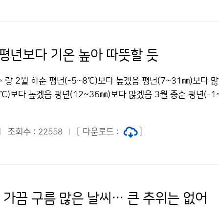
변화 대응, 재난 대비 등을 위해 WMO의 189개 회원국가가 
계기상통신망(GTS: Global Telecommunication Syst
의 일환이다. WMO 산하 기상, 기후 및 수문 등 다양한 분야의
 역할을 수행한다. WMO 189개 회원국이 더 원활하고 효과적
 평년보다 기온 높아 따뜻할 듯
자료를 교환하고, 새로운 IT 기술을 활용하여 WMO 정보시스템
번 회의는 WMO에서 기상청의 위상을 높이는 데 크게 기여할 
 수 량 2월 하순 평년(-5~8℃)보다 높겠음 평년(7~31㎜)보다 
보통신기술과 서동일 2181-0418기상청 이(가) 창작한 WMO
9℃)보다 높겠음 평년(12~36㎜)보다 많겠음 3월 중순 평년(-1
서울 개최 저작물은 "공공누리" 출처표시-상업적이용금지 조건에
(9~52㎜)과 비슷하겠음 2월 하순과 3월 상순에는 이동성고
다.
기온이 평년보다 높겠으며, 일시적인 대륙고기압의 영향으로 한두
조회수 :
[ 다운로드 :
]
22558
떨어지겠다. 필리핀 부근의 서태평양에서 강하게 발달한 고기압의
기류가 자주 유입되겠다. 북고남저형의 기압배치가 형성되어 
차례 많은 비가 오겠고, 동해안 지방에서는 북동기류의 영향으로
 산간지방에는 눈이 오는 곳이 있겠다. 3월 중순에는 이동성고기
기온변화가 크겠으나, 전반적인 기온과 강수량은 평년과 비슷하겠
 가끔 구름 많은 날씨… 큰 추위는 없어
평균기온은 -0.1℃, 평균 최고기온은 4.9℃, 평균 최저기온은 -4
00년)보다 평균기온과 평균 최고기온은 각각 0.2℃, 0.7℃가 