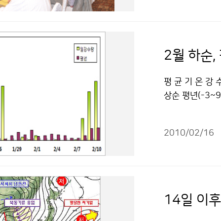
기상예보 및 기후
교환하는 체제인 세
하고자 하는 노력
렴하고 조정하는
2월 하순,
기후 및 수문 
위하여 여는 이
평 균 기 온 강
된다. 문의: 정
상순 평년(-3~
조정그룹 회의 
비슷하겠음 평년
용 할 수 있습니
을 주로 받아 
2010/02/16
이 큰 폭으로 
우리나라에 남서
중심으로 한두 
오겠으며, 중부
골의 영향으로 
14일 이후
올 겨울 전국의 
년(1973～20