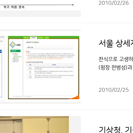
에는 영향이 없을
2010/02/26
계적으로 발생한 
진(규모 9.5
권 국민들을 불
나라에는 영향이 
다. ‘과연 우리
레 지진 관련,
한다면 어찌될 것
용금지 조건에 따
은 부분에 대한
서울 상세
관, 추미애 환
서 170 여명이
천식으로 고생하
경주, 옥천, 
(청장 전병성)
찾아와 지진에 대
기존에 도별로 
티 지진은 국가
식가능지수로 개발
떠할까?. 포럼
2010/02/25
이지(http://
떠한 상황이 벌
이란 폐 속에 
다"고 말했다.
가랑가랑하는 숨
더하여 도시 기
관지의 알레르기
수 있다는 것이
가지가 있지만 날
기상청, 
및 국가가 운영될