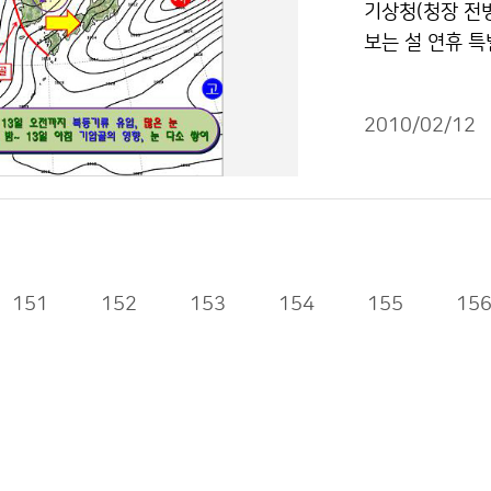
기상청(청장 전
균 최저기온은 같았
보는 설 연휴 특별기
하인 날은 13.0
_02.jsp)를
일 많았다. 평균
의 영향으로 계속
일로 평년보다 2
2010/02/12
치한 기압골의 
서울의 평균기온은
의 지방은 비 또
각각 1.3℃, 1
서 기온이 하강
이하인 날은 17
귀성길 안전운행에
많았다(평년대비 
서 떨어져 나와
16일로 평년보다
일(일) 제주도 
151
152
153
154
기온 일 최고기온
155
15
는 14일은 남해
수 겨울철 -0.1℃ 
겠으나, 그 이외
일) 81.9㎜ (65
상에서는 바람이
1℃) -3.0℃(-3
울 : 아침 최저 
(5.0일) 1월 -1.
(국번 없이) 1
일) 31.8㎜ (31
저작물은 "공공
8℃) -3.4℃ (-