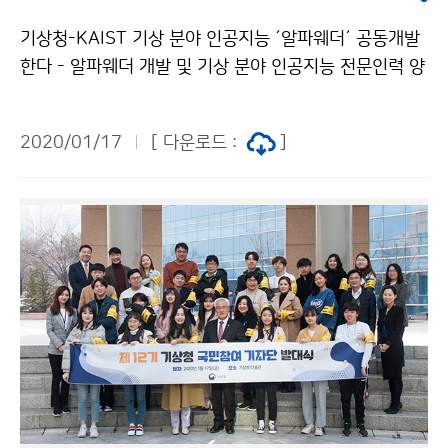
기상청-KAIST 기상 분야 인공지능 ´알파웨더´ 공동개발
한다 - 알파웨더 개발 및 기상 분야 인공지능 전문인력 양
성을 위한 공동협력체계 구축 - 기상청(청장 김종석)은 K
AIST(총장 신성철)과 1월 17일(금), ´알파웨더* 개발 및
2020/01/17
[ 다운로드 :
]
기상 분야 인공지능 전문인력 양성을 위한 업무협약(MO
U)´을 체결하였습니다. *알파웨더: 차세대 인공지능 기술
을 적용하여 시간 당 약 15만 개의 데이터를 활용·분석하
여 예보관이 신속·정확한 예보정보를 생산할 수 있도록
지원하는 프로그램