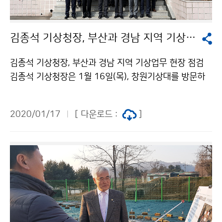
김종석 기상청장, 부산과 경남 지역 기상업무 현장 점검
김종석 기상청장, 부산과 경남 지역 기상업무 현장 점검
김종석 기상청장은 1월 16일(목), 창원기상대를 방문하
여 2020년 부산지방기상청의 업무계획을 보고받고 통영
및 거제 자동기상관측소의 관측장비와 시설을 점검하였
2020/01/17
[ 다운로드 :
]
습니다.