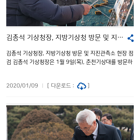
김종석 기상청장, 지방기상청 방문 및 지진관측소 현장 점검
김종석 기상청장, 지방기상청 방문 및 지진관측소 현장 점
검 김종석 기상청장은 1월 9일(목), 춘천기상대를 방문하
여 강원지방기상청과 수도권기상청의 업무를 보고받고,
이후 경기도 연천에 있는 지진관측소 현장을 점검하였습
2020/01/09
[ 다운로드 :
]
니다.