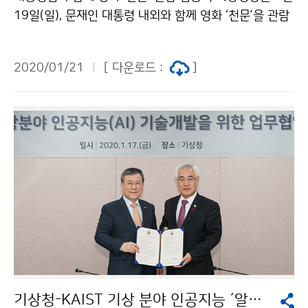
19일(일), 문재인 대통령 내외와 함께 영화 ‘천문’을 관람
하고 환담을 가졌습니다. 문재인 대통령님은 환담에서 조
선시대의 기상학·천문학 수준에 관심을 표하였으며, 이에
2020/01/21
[ 다운로드 :
]
김종석 기상청장은 측우기가 세계 최초의 우량기라는 역
사적 기록이 있다고 답하였습니다.
기상청-KAIST 기상 분야 인공지능 ´알파웨더´ 공동개발 한다