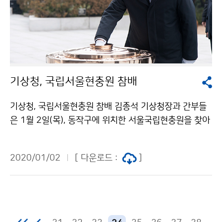
기상청, 국립서울현충원 참배
기상청, 국립서울현충원 참배 김종석 기상청장과 간부들
은 1월 2일(목), 동작구에 위치한 서울국립현충원을 찾아
헌충탑에 헌화 및 분향을 하고 순국선열과 호국영령에 참
배하였습니다.
2020/01/02
[ 다운로드 :
]