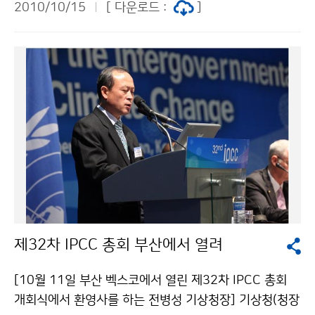
기후변화의 의미를 되새기는 공감의 자리를 마련하고, 기
2010/10/15
[ 다운로드 :
]
년 생활기상정보 서비스 만족도 조사를 실시한다. 설문은
후변화가 기상재해뿐만 아니라 다양한 산업분야와 지역
기상청 홈페이지(www.kma.go.kr)-알림판을 통해 참여
경제에 미치는 영향, 그리고 이를 극복하기 위해 필요한
할 수 있으며, 설문내용은 생활기상정보 20종에 대한 유
기후변화 과학정보 활용에 대한 이해와 관심을 더욱 심화
용성, 정확성, 신속성, 체감만족도에 대한 내용이다 당첨
시키는 기회가 되었다는 점에서 큰 의미가 있었다. 전주기
자는 추첨을 통해 1등 1명에 백화점상품권 10만원, 2등
상대 송기옥 063-287-6196 기상청 이(가) 창작한 제9
3명에 백화점상품권 5만원, 3등 20명에 문화상품권 1만
회 기후변화와 미래 포럼 전주에서 열려 저작물은 "공공
원이 주어진다. 당첨자는 2010년 11월 12일에 기상청
누리" 출처표시-상업적이용금지 조건에 따라 이용 할 수
홈페이지(www.kma.go.kr) 를 통해 발표한다. 문의 기
있습니다.
상산업정책과 허혜숙 02-2181-0852기상청 이(가) 창
작한 ‘생활기상정보 만족도 조사’참여하고 행운도 잡으세
요 저작물은 "공공누리" 출처표시-상업적이용금지 조건
에 따라 이용 할 수 있습니다.
제32차 IPCC 총회 부산에서 열려
[10월 11일 부산 벡스코에서 열린 제32차 IPCC 총회
개회식에서 환영사를 하는 전병성 기상청장] 기상청(청장