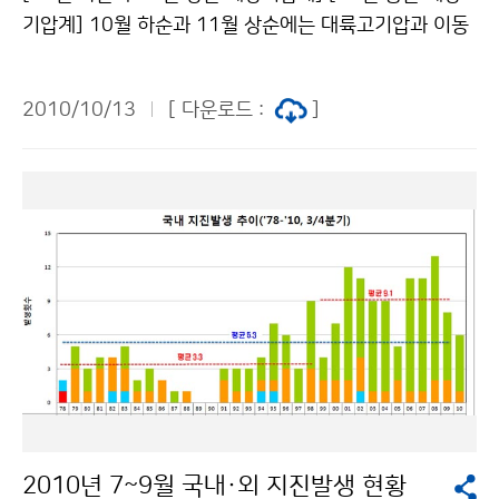
안 녹색성장과 관련하여 한국정부가 수행한 사업과 그 결
기압계] 10월 하순과 11월 상순에는 대륙고기압과 이동
과에 대한 보고서가 어떻게 나올지 기대된다.”며 한국의
성고기압의 영향으로 기온의 변동폭이 크겠으며, 일시적
녹색성장 정책에 큰 관심을 드러냈다. 전병성 기상청장은
인 대륙고기압의 영향으로 쌀쌀한 날씨가 나타나 내륙 및
환영사를 통하여 “기후변화와 이로 인해 야기되는 극단적
2010/10/13
[ 다운로드 :
]
산간지역에 얼음이 어는 곳이 있겠다. 기온은 평년과 비슷
이상기후 현상들은 취약지역에 거주하는 주민들에게는
하겠으며, 강수량은 10월 하순에는 평년과 비슷하겠고 1
더욱 위협적인 요인이고, 한국도 기후변화에 예외가 될 수
1월 상순에는 평년보다 적겠다. 11월 중순에는 찬 대륙고
없으며, 우리에게 이미 나타나고 있는 기후변화에 의한 영
기압이 일시적으로 확장하여 추운 날이 많겠으며, 건조한
향과 피해를 최소화하기 위해서는 적절한 대응전략 수립
경향을 보이겠다. 기온은 평년보다 낮겠고 강수량은 평년
이 시급하다.”고 밝혔다. 전병성 청장은 “국가적 기후변화
보다 적겠다. 찬 대륙고기압의 확장 시 서해안 지역에 눈
대응전략을 수립하는데 가장 중요한 것은 미래 기후변화
이 오는 곳이 있겠다. 평 균 기 온 강 수 량 10월 하순
예측에 대한 불확실성을 줄이는 것이며, 모든 정부대책이
평년(6~17℃)과 비슷하겠음 평년(12~33㎜)과 비슷하
실효를 거두기 위해서는 IPCC의 역할이 그 어느 때 보다
겠음 11월 상순 평년(5~16℃)과 비슷하겠음 평년(13~3
중요하며, 기상청은 앞으로도 IPCC 활동에 적극 동참할
1㎜)보다 적겠음 11월 중순 평년(2~14℃)보다 낮겠음
것”이라고 약속했다. 이번 제32차 총회에서는 2014년에
평년(13~39㎜)보다 적겠음 한편, 최근 1개월(9.11～1
발표될 제5차 평가보고서의 종합보고서(Synthesis Rep
0.10) 전국의 평균기온은 19.2℃로 평년보다 1.0℃ 높았
ort)의 Outline 및 내용 구성, 유엔기후변화협약(UNFC
2010년 7~9월 국내·외 지진발생 현황
으며, 평균 최고기온, 평균 최저기온은 24.8℃, 14.9℃로