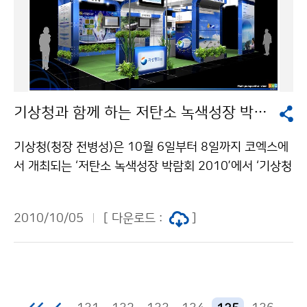
국 강수량 일변화(mm) ▲ 기온이 높았던 원인 북태평양
고기압 세력이 9월 상순까지 유지되고 중순에는 이동성
고기압의 영향을 받아 기온이 높았으며, 하순에는 대륙고
기압의 영향으로 기온이 하강하였다.(그림 3). 그림 3. 9
월 5km 상공 평균고도장(실선, 검정:2010년, 파랑: 평
년) 및 편차장(음영, 붉은색: 고기압 발달, 파랑색 : 저기압
기상청과 함께 하는 저탄소 녹색성장 박람회
발달) ▲ 강수량이 많았던 원인 제7호 태풍 “곤파스”, 제9
호 태풍 “말로”의 직접 영향과 북태평양고기압의 대륙고
기상청(청장 전병성)은 10월 6일부터 8일까지 코엑스에
기압 사이의 정체전선으로 기압골이 통과하면서 많은 비
서 개최되는 ‘저탄소 녹색성장 박람회 2010’에서 ‘기상청
가 내렸다(그림 4). 그림 4. (좌) 제7호 태풍´곤파스´와 제
홍보관’를 운영한다. ‘기후변화와 기상청의 역할’이라는
9호 태풍´말로´(우) 9월21-22일 해면기압(정체전선상
주제로 천리안위성, 슈퍼컴퓨터 3호기, 날씨방송, 기상산
강수) ▲ 9월 22일 급격한 기온하강 이후 차고 건조한 가
2010/10/05
[ 다운로드 :
]
업, 풍력·태양광 자원지도, 기상역사 등에 대해 관람객들
을 날씨 평균기온이 9월 21일 25.0℃에서 22일 18.8℃
이 다양한 체험을 통해 기상현상을 이해하고 기후변화의
로 6.2℃가 하강하면서 우리나라에 영향을 주는 날씨시스
현주소를 알 수 있는 프로그램을 운영한다. ‘천리안위성’
템이 열대해양성 북태평양고기압에서 한대대륙성 대륙고
코너는 2010년 6월 27일(일) 오전 6시 41분에 발사된
기압으로 급격히 바뀌며 덥고 습한 날씨에서 차고 건조한
천리안위성(통신해양기상위성)의 역할과 우리나라 최초