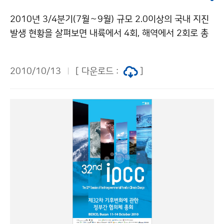
CC) 관련사항을 다루고, 재생에너지원과 기후변화완화,
평년보다 각각 0.6℃, 1.6℃ 높았다. 평균 강수량은 160.
기후변화 적응 증진을 위한 기상재해 위험 관리 등 2종의
2010년 3/4분기(7월～9월) 규모 2.0이상의 국내 지진
0㎜로 평년보다 많았으며(평년대비 150.9%), 강수일수
특별보고서의 작성 진행 보고, 공석인 IPCC 부의장 1인
발생 현황을 살펴보면 내륙에서 4회, 해역에서 2회로 총
는 11.0일로 평년보다 4.1일 많았다. 문의: 기후예측과
선출 등 총 14개 의제에 대해 논의할 예정이다. 특히 제4
6회의 지진이 발생하였는데 이는 디지털 관측이 시작된
김지영 02-2181-0474 기상청 이(가) 창작한 11월 중
차 평가보고서의 오류 논란과 IPCC 조직 전반에 대해 권
1999년 이래 지진발생횟수 연평균 9.1회보다 약간 작은
순까지 한두 차례 쌀쌀한 날씨 있을 듯 저작물은 "공공누
2010/10/13
[ 다운로드 :
]
고사항을 제시한 국제아카데미위원회(IAC) 보고서를 집
수치이다. 이 중 규모 3.0 이상의 지진은 1회 발생하였으
리" 출처표시-상업적이용금지 조건에 따라 이용 할 수 있
중적으로 논의할 예정이다. 이는 IPCC 보고서의 미래 평
며, 유감지진은 발생하지 않았다. 2010년 1월부터 9월까
습니다.
가방향과 IPCC의 활동방향을 결정짓는 매우 중요한 의제
지 국내에서 발생한 규모 2.0이상의 지진은 총 30회로,
로 그 결과는 국제사회의 큰 주목을 받을 것으로 예상된
지역에서 18회, 해역에서 12회가 발생하였다. 이중 규모
다. 이번 제32차 IPCC 총회의 개최는 국제사회의 기후변
3.0 이상 지진은 5회, 유감지진이 3회가 발생하였으며,
화 대응노력을 선도하는 대한민국의 중추적 역할을 표명
지역별로는 북한에서 8회, 경북에서 4회가 발생하였다.
하고, 녹색성장에 대한 국민의 인식을 확산하며, 기후변화
국외 지진발생 현황을 살펴보면 3/4분기에 발생한 규모
대응의 모범국가로서 국제사회에 한국의 국가 브랜드 이
5.0이상의 지진은 총 451회로, 연평균인 387회보다 약
미지를 높이는데 그 의의가 있다. 문의 대변인실 정금용 0
간 많았다. 9월 4일 01시 35분에 뉴질랜드 크라이스트
2-2181-0357기상청 이(가) 창작한 제32차 IPCC 총회
처치 서쪽 45km 지역에서 규모 7.0의 지진이 발생하여,
부산에서 열려 저작물은 "공공누리" 출처표시-상업적이
빌딩과 도로가 파손되고 전기, 수도, 가스 등의 공급이 중