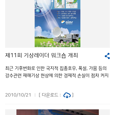
제11회 기상레이더 워크숍 개최
최근 기후변화로 인한 국지적 집중호우, 폭설, 가뭄 등의
강수관련 재해기상 현상에 의한 경제적 손실이 점차 커지
고 있으며, 이에 위험기상의 탐지 및 기상조절에 대한 연
구가 중요해지고 있다. 기상청(청장 전병성)은 10월 21
2010/10/21
[ 다운로드 :
]
일~22일 대구에서 ‘제11회 기상레이더 워크숍’과 ‘제4회
기상조절(구름물리) 워크숍’을 함께 개최한다. 이번 워크
숍은 국내 전문가 뿐만아니라 미국, 중국, 일본, 러시아 등