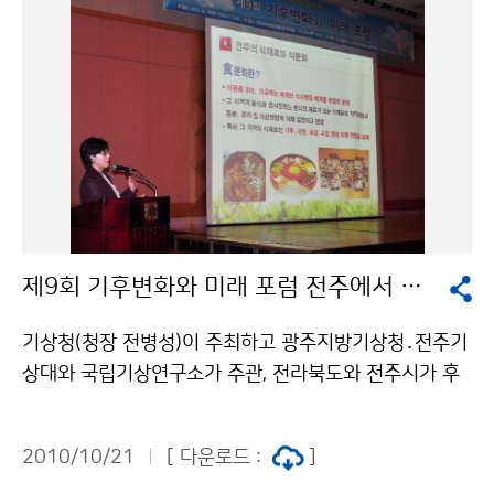
국외 전문가들이 참가하여 기술 교류의 시간이 될 전망이
다. 기상레이더 워크숍은 마이클 비거스태프 교수(미국 오
클라호마대학교)의 ´이중편파레이더를 이용한 강수 추
정‘에 대한 초청강연을 시작으로 국내 각 기관(기상청, 국
토해양부, 공군, 대학교 등)의 국내외 레이더 전문가가 참
가하여 레이더 하드웨어 기술, 레이더 자료 분석 및 활용
기술 등 30여 편의 연구결과가 발표된다. 기상조절 국제
워크숍은 롤로프 브린체스 박사(미국 국립대기연구센터)
의 ‘인공강우기술의 최근 현황 및 발전방향’ 초청 강의를
제9회 기후변화와 미래 포럼 전주에서 열려
시작으로 데인리안 바그라트 박사(러시아 기상청), 마사
타카 무라카미 박사(일본 기상연구소), 잔유 야오 박사(중
기상청(청장 전병성)이 주최하고 광주지방기상청․전주기
국 기상과학아카데미) 등 11명의 국외 기상조절 전문가
상대와 국립기상연구소가 주관, 전라북도와 전주시가 후
가 참가하며 20여 편의 국내·외 기상조절 및 구름물리에
원하는 2010년 제9회『기후변화와 미래』포럼이 10월 19
관한 연구결과의 발표가 있을 예정이다. 특히, 기상청, 국
일(화) 10시부터 전주코아리베라 호텔에서 열렸다. ‘기후
토해양부, 공군 등 여러 기관에서 운영하고 있는 국내 기
2010/10/21
[ 다운로드 :
]
변화와 음식문화’를 주제로 개최되는 이번 포럼은 전라북
상레이더의 공동 활용과 기상청이 현업레이더를 차세대