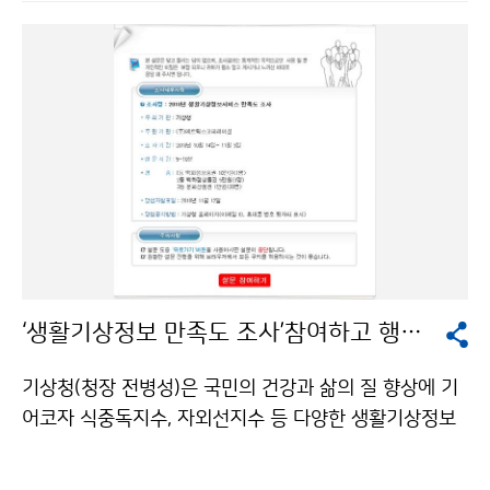
도의 기후변화와 관련된 음식문화의 발전방향에 대한 토
이중편파레이더로 전면교체를 추진하고 있는 시점에서
론과 인식을 함께하는 소통의 장을 마련하기 위한 것으로
본 ‘기상레이더 워크숍’은 국내 기상레이더의 현재와 미래
써, 산업계․학계․정부기관․언론계․NGO 등 사회 각계․
에 대한 종합적인 기술교류의 장이 될 것이다. ‘기상조절
각층의 인사 100여명이 참석하였다. 포럼은 서거석 전북
국제워크숍’은 다수의 국외전문가들이 참가하여 국내 기
대학교 총장이 의장을 맡고, 전병성 기상청장의 환영사,
상조절 기술에 대한 토의와 향후 발전방향에 대해 논의할
정헌율 전라북도 행정부지사와 조지훈 전주시의회 의장
것이다. 이번 공동 워크숍은 관계, 학계, 산업계 등의 기상
이 축사를 했다. 이어 박정규 기상청 기후과학국장이 ‘기
레이더, 기상조절, 구름물리 관련 전문가 간의 정보 공유
후변화의 오해와 진실’이란 주제로 기후변화와 지구온난
를 통해 구름의 생성, 소멸, 탐지 등의 수문기상 분야의 종
화에 대한 정확한 이해를 바탕으로 기후변화에 대비해야
합적 발전 방향에 대한 토론 및 전문인력 양성의 장이 될
함을 강조했다. 이영은 원광대학교 교수는 ‘기후변화적응
것으로 기대된다. 또한 본 워크숍을 정기적으로 수행함으
과 우리 食문화’ 주제발표를 하여 기후변화에 따른 우리
로써 국내 위험기상의 탐지에 관한 기상레이더 및 기상조
‘생활기상정보 만족도 조사’참여하고 행운도 잡으세요
의 식생활 변화를 진단하고 분석했다. 주제 발표에 이은
절 기술개발의 효율성을 증대 시킬 수 있을 것으로 기대된
심층 토론에서 참가자들은 기후변화가 다양한 음식문화
다. 문의 국립기상연구소 남경엽 02-6712-0469기상청
기상청(청장 전병성)은 국민의 건강과 삶의 질 향상에 기
와 지역 경제에 영향을 미치며, 이를 극복하기 위해 기후
이(가) 창작한 제11회 기상레이더 워크숍 개최 저작물은
어코자 식중독지수, 자외선지수 등 다양한 생활기상정보
변화 과학정보 활용의 폭을 한 단계 높일 필요가 있다는
"공공누리" 출처표시-상업적이용금지 조건에 따라 이용
를 제공하고 있으며, 정보에 대한 유용성, 활용도 등과 개
데 공감했다. 이번 포럼은 국민 생활과 지역산업 속에서
할 수 있습니다.
선의견 수렴하고자 10월 14일부터 11월 3일까지 2010