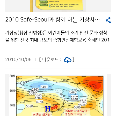
엔기후변화협약(UNFCCC) 관련사항을 다루고, 재생에너
지원과 기후변화완화, 기후변화 적응 증진을 위한 기상재
2010 Safe-Seoul과 함께 하는 기상사진전
해 위험 관리 등 2종의 특별보고서의 작성 진행 보고, 공
석중인 IPCC 부의장 1인 선출 등 총 14개 의제에 대해서
기상청(청장 전병성)은 어린이들의 조기 안전 문화 정착
논의할 예정이다. 특히 제4차 평가보고서 오류 논란과 IP
을 위한 전국 최대 규모의 종합안전체험교육 축제인 201
CC 조직 전반에 대해 권고사항을 제시한 국제아카데미위
0. Sefe-Seoul 한마당 행사에서 기상사진전, 기상체험
원회(IAC) 보고서의 집중 논의가 있을 예정이다. 이는 IP
교실 등을 운영한다. 이번행사는 서울특별시와 삼성화재
CC 보고서의 미래 평가방향과 IPCC 활동방향을 결정짓
2010/10/06
[ 다운로드 :
]
가 주최하며, 2010년 10월 7일(목)부터 10월 9일(토)까
는 매우 중요한 의제로 그 결과는 국제사회의 큰 주목을
지 3일 동안 여의도공원에서 열린다. 안전이라는 주제로
받을 것으로 예상된다. 총회는 비공개 회의(단, 개회식: 1
열리는 이 행사는 미취학어린이, 초등, 중등학생들이 학부
0.11일, 10~11시는 제외)로 진행되며 총회 폐회 직후인
모, 선생님들과 함께 화재안전부터 성폭력 예방까지 보고,
14일 18시경, 벡스코 1층 프레스센터에서 내외신 기자
듣고, 만지고, 참여 할수 있는 50개의 컨텐츠로 안전과 과
회견이 있을 예정이다. 이번 제32차 IPCC 총회의 개최는
학이 만나는 한마당 축제로 펼쳐진다. 문의 대변인실 전인
국제사회의 기후변화 대응노력을 선도하는 대한민국의
철 02-2181-0362기상청 이(가) 창작한 2010 Safe-S
중추적 역할을 표명하고, 녹색성장에 대한 대국민 인식확
eoul과 함께 하는 기상사진전 저작물은 "공공누리" 출처
산과 기후변화 대응의 모범국가로서 국제사회에 국가 브