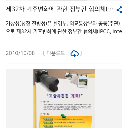
용금지 조건에 따라 이용 할 수 있습니다.
단되었으나 인명피해는 전혀 발생하지 않았다. 이는 지진
제32차 기후변화에 관한 정부간 협의체(IPCC) 총회 개최
이 발생한 시간이 새벽대로 대부분의 사람들이 집안에 있
었고, 뉴질랜드는 화산과 지진이 활발한 곳으로 엄격한 건
기상청(청장 전병성)은 환경부, 외교통상부와 공동(주관)
축기준을 적용하여 건물의 내진설계가 잘되어 있어 인명
으로 제32차 기후변화에 관한 정부간 협의체(IPCC, Inte
피해를 줄일 수 있었다. 2010년 1월부터 9월까지 국외
rgovernmental Panel on Climate Change) 총회를
에서 발생한 규모 5.0이상의 지진은 총 1537회로, 최대
10월 11일부터 14일까지 부산 벡스코(BEXCO)에서 개
규모의 지진은 2월 27일에 칠레에서 발생한 규모 8.8 지
2010/10/08
[ 다운로드 :
]
최한다. 이번 총회에는 IPCC 의장(라젠드라 파차우리, 인
진이다. 문의 지진감시과 유용규 02-2181-0783 기상
도)을 포함한 세계기상기구(WMO) 대표와 유엔환경계획
청 이(가) 창작한 2010년 7~9월 국내·외 지진발생 현황
(UNEP) 대표, 194개 회원국 정부대표 등 약 400명이
저작물은 "공공누리" 출처표시-상업적이용금지 조건에
참석하게 된다. 우리나라는 기상청장을 수석대표(교체수
따라 이용 할 수 있습니다.
석: 박광준 기상청 차장)로 외교통상부(신연성 기후변화
대사), 녹색성장위원회, 환경부, 행정안전부, 농림수산식
품부, 지식경제부, 국토해양부 등 9개 기후변화 관계부처
공무원과 전문가 총 36명이 정부대표로 참석한다. 이번
총회에서는 2014년에 발표될 제5차 평가보고서의 종합
보고서(Synthesis Report)의 Outline 및 내용 구성, 유