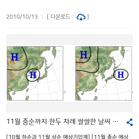
전병성)과 환경부, 외교통상부가 공동으로 주최한 제32
차 기후변화에 관한 정부 간 협의체(IPCC, Intergovern
2010/10/13
[ 다운로드 :
]
mental Panel on Climate Change) 총회가 10월 11
일 부산 벡스코(BEXCO)에서 열렸다. 이번 총회에는 IPC
C 의장(라젠드라 파차우리, 인도)을 비롯하여 세계기상기
구(WMO) 대표와 이만의 환경부 장관, 한승수 글로벌녹
색성장연구소(GGGI) 이사회 의장, 전병성 기상청장, 허남
식 부산시장, 유엔환경계획(UNEP) 대표, 194개 회원국
정부대표 등 약 400명이 참석했다. 우리나라는 전병성 기
상청장을 수석대표로, 외교통상부(신연성 기후변화대사),
녹색성장위원회, 환경부, 행정안전부, 농림수산식품부, 지
식경제부, 국토해양부 등 9개 기후변화 관계부처 공무원
과 전문가 총 36명이 정부대표로 참석했다. 10월 11일
오전 10시에 열린 개회식에서 라젠드라 파차우리 IPCC
11월 중순까지 한두 차례 쌀쌀한 날씨 있을 듯
의장은 개회사를 통해 “한국의 녹색성장을 세계가 큰 기
대를 안고 지켜보고 있으며, 5차 평가보고서 작성 기간 동
[10월 하순과 11월 상순 예상기압계] [11월 중순 예상