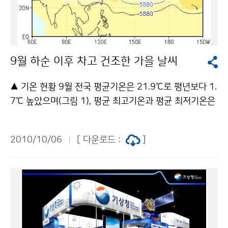
표시-상업적이용금지 조건에 따라 이용 할 수 있습니다.
랜드 이미지를 제고하는데 그 의의가 있다. 이 밖에도 기
상청은 환경부와 공동으로 다양한 부대행사 프로그램을
준비하고 있다. 제32차 IPCC 총회 개최 기념「2010 국제
기후변화 전문가 초청 심포지엄」이 10월 8일(금) 서울 코
9월 하순 이후 차고 건조한 가을 날씨
엑스에서 열린다. 또한 총회기간 동안 총회장 별도 공간에
「국가 기후변화대응 홍보전시관」을 설치 및 운영할 계획
▲ 기온 현황 9월 전국 평균기온은 21.9℃로 평년보다 1.
이다. 기상청을 비롯한 녹색성장위원회, 환경부 등 총 12
7℃ 높았으며(그림 1), 평균 최고기온과 평균 최저기온은
개 부처가 참여하는 홍보전시관을 통해 우리나라의 녹색
27.0℃, 18.1℃로 평년보다 각각 1.3℃, 2.4℃ 높았음.
성장 전략과 부문별 대응 정책을 소개하는 홍보의 장으로
하순 전반에 기압골이 통과한 후 대륙고기압의 영향을 받
2010/10/06
[ 다운로드 :
]
활용하여 총회에 참가하는 각국 대표단에게 적극 홍보하
아 쌀쌀한 날씨가 지속되었다. 그림1. (좌) 9월 평균기온
여 국가 브랜드 이미지를 제고 하는 데 크게 기여할 것으
평년편차도(℃)와 전국 평균기온 일변화(℃) ▲ 강수량 9
로 기대된다. 문의 기후정책과 김현경 02-2181-0401
월 전국 강수량은 260.5㎜(평년비 174.4%)로 평년보다
기상청 이(가) 창작한 제32차 기후변화에 관한 정부간 협
많았다(그림 2). 제7호 태풍 “곤파스”, 제9호 태풍 “말
의체(IPCC) 총회 개최 저작물은 "공공누리" 출처표시-상
로”의 영향과 두 번의 기압골이 통과하면서 많은 비가 내
업적이용금지 조건에 따라 이용 할 수 있습니다.
렸다. 그림2.(좌) 9월 강수량 평년비 분포도(%)와 (우) 전