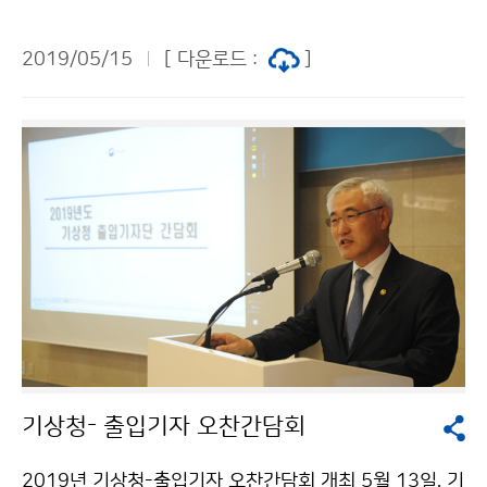
5.)동안 위험기상으로부터 국민 안전에 기여하고자 우리
청의 방재업무를 점검하고 다짐하는 2019년 여름철 방
2019/05/15
[ 다운로드 :
]
재기상 업무시작 선언식을 개최했습니다.
기상청- 출입기자 오찬간담회
2019년 기상청-출입기자 오찬간담회 개최 5월 13일. 기