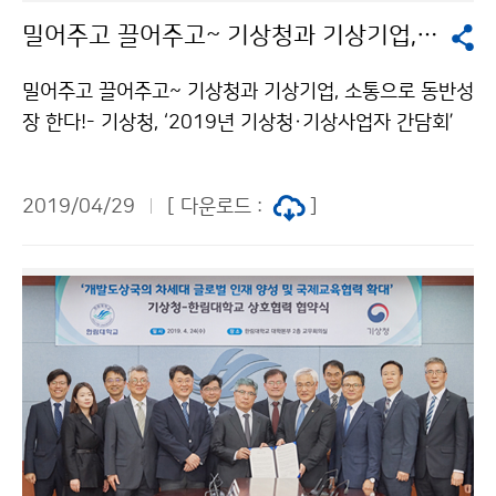
밀어주고 끌어주고~ 기상청과 기상기업, 소통으로 동반성장 한다!
밀어주고 끌어주고~ 기상청과 기상기업, 소통으로 동반성
장 한다!- 기상청, ‘2019년 기상청·기상사업자 간담회’
개최 - 기상청(청장 김종석)은 4월 26일(금) 14시 중소
기업중앙회(여의도)에서 ‘2019년 기상사업자 간담회’를
2019/04/29
[ 다운로드 :
]
개최했습니다. 이번 간담회는 기상청과 기상사업자 간 효
율적 정보교환과 정책협의 등 소통과 협력체계를 강화하
기 위해 마련되었습니다.