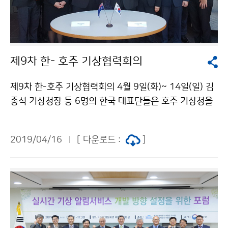
제9차 한- 호주 기상협력회의
제9차 한-호주 기상협력회의 4월 9일(화)~ 14일(일) 김
종석 기상청장 등 6명의 한국 대표단들은 호주 기상청을
방문해, 제9차 한- 호주 기상협력회의를 개최했습니다.
이번 협력회의에서는 지난 3년 간 양국 기상청의 기상위
2019/04/16
[ 다운로드 :
]
성, 해양기상, 수치예보 등 추진 실적들을 논의하고. 향후
기상협력 분야를 논의했습니다.