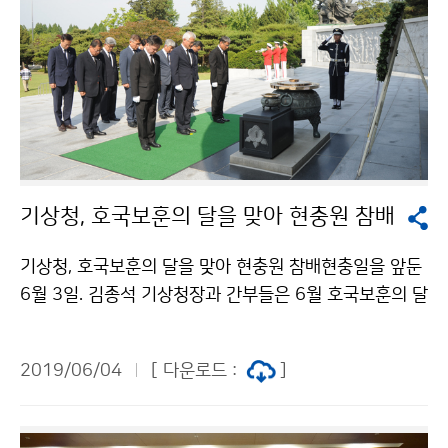
기상청, 호국보훈의 달을 맞아 현충원 참배
기상청, 호국보훈의 달을 맞아 현충원 참배현충일을 앞둔
6월 3일. 김종석 기상청장과 간부들은 6월 호국보훈의 달
을 맞아 국립서울현충원을 방문해 순국선열과 호국영령
들의 넋을 기리고자 현충탑에서 묵향, 묵념하며 참배했습
2019/06/04
[ 다운로드 :
]
니다.