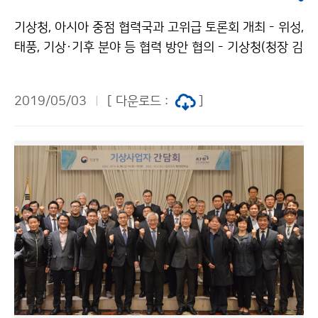
기상청, 아시아 중점 협력국과 고위급 토론회 개최 - 위성,
태풍, 기상·기후 분야 등 협력 방안 협의 - 기상청(청장 김
종석)은 5월 1일(수)부터 3일(금)까지, 우리나라가 중점
적으로 지원하는 아시아 국제개발협력(ODA 중점협력국
2019/05/03
[ 다운로드 :
]
△라오스 △캄보디아 △미얀마)과 기상 · 기후 분야 협력
강화 방안을 모색하기 위해 고위급 토론회를 개최했습니
다.