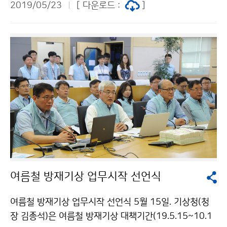
2019/05/23
[ 다운로드 :
]
량] 6월에는 평년과 비슷하거나 적겠고, 7월과 8월에는
평년과 비슷하겠으나 지역 편차가 크겠습니다. [태풍] 평
년 수준인 1~3개 정도가 우리나라에 영향을 주겠습니다.
여름철 방재기상 업무시작 선언식
여름철 방재기상 업무시작 선언식 5월 15일. 기상청(청
장 김종석)은 여름철 방재기상 대책기간(19.5.15~10.1