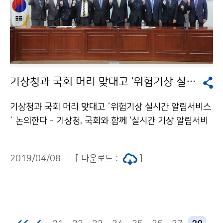
기상청과 국회 머리 맞대고 ‘위험기상 실시간 알림서비스’ 논의한다
기상청과 국회 머리 맞대고 ´위험기상 실시간 알림서비스
´ 논의한다 - 기상청, 국회와 함께 ‘실시간 기상 알림서비
스 개발방향 설정을 위한 토론회’ 개최 기상청(청장 김종
석)과 국회(환경노동위원장 김학용 국회의원, 행정안전위
2019/04/08
[ 다운로드 :
]
원장 인재근 국회의원)는 4월 8일(월) 오전 9시 30분 국
회의원회관에서 ‘실시간 기상 알림서비스(Push App)’의
개발 방향성을 도출하기 위한 토론회(포럼)를 개최했습니
다.