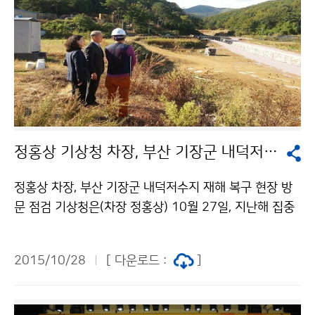
정홍상 기상청 차장, 부산 기장군 내덕저수지 재해 복구 현장 방문 점검
정홍상 차장, 부산 기장군 내덕저수지 재해 복구 현장 방
문 점검 기상청은(차장 정홍상) 10월 27일, 지난해 집중
호우로 저수지가 붕괴돼 사고가 발생했던 기장군 내덕 저
수지 현장을 방문해 복구 진행사항을 점검하였습니다. 정
2015/10/28
[ 다운로드 :
]
차장은 기상정보의 신속한 전달과 발빠른 대응이 얼마나
중요한지를 강조하며 기상정보전달체계를 재점검할 것을
당부했습니다.