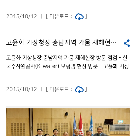
C(기후변화에 관한 정부 간 협의체) 의장 당선과 관련하
여 언론 브리핑을 실시하였습니다.IPCC 의장국이 된 한
2015/10/12
[ 다운로드 :
]
국이 앞으로 기후변화에 있어서 선도적인 역할을 할 것이
며, 이에 따라 IPCC 역할과 신기후 체제에 대해 국민적
공감대 형성이 이루어지기를 기대합니다.
고윤화 기상청장 충남지역 가뭄 재해현장 방문 점검
고윤화 기상청장 충남지역 가뭄 재해현장 방문 점검 - 한
국수자원공사(K-water) 보령댐 현장 방문 - 고윤화 기상
청장은 10월 8일, 충남지역의 가뭄현장을 점검하기 위해
한국수자원공사 보령댐관리단을 방문하였습니다. 송치영
2015/10/12
[ 다운로드 :
]
시설관리팀장으로부터 보령댐 시설현황과 가뭄현황 및
대책에 대한 브리핑을 받은 뒤 보령댐을 찾아 수위를 확인
하였습니다. 현 기상상황으로는 내년 봄까지 큰 비가 올
확률이 낮은 만큼 저수 관리에 최선을 다해 줄 것을 당부
하였습니다.