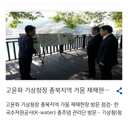
단풍이 빨리 들었습니다. ※ 2015년 9월 11∼22일 속
초 일평균최저기온 14.2℃(작년대비 –2.0℃, 평년대비 –
1.9℃) ※ 2015년 9월 설악산 자동기상관측장비(AWS,
중청대피소) 기준 일평균기온은 10.4℃(작년대비 –1.
3℃), 일평균최저기온은 7.7℃(작년대비 –1.1℃) 단풍 절
정은 첫 단풍 이후 약 2주 후에 나타나는 것을 감안할 때,
강원도 내 국립공원 단풍은 10월 상순부터 본격적으로
물들면서 10월 중순이나 하순에 단풍 절정을 이룰 것으
로 전망됩니다.
고윤화 기상청장 충북지역 가뭄 재해현장 방문 점검
고윤화 기상청장 충북지역 가뭄 재해현장 방문 점검- 한
국수자원공사(K-water) 충주댐 관리단 방문 - 기상청(청
장 고윤화)은 9월 21일(월) 충북지역의 가뭄현장을 점검