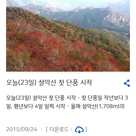
오늘(23일) 설악산 첫 단풍 시작
오늘(23일) 설악산 첫 단풍 시작 - 첫 단풍일 작년보다 3
일, 평년보다 4일 일찍 시작 - 올해 설악산(1,708m)의
첫 단풍이 오늘(9월 23일) 시작되었습니다. 9월 들어 속
초지역 일평균기온은 19.3℃로 평년보다 1.2℃ 낮았고,
2015/09/24
[ 다운로드 :
]
9월 중순이후 산간지역을 중심으로 기온이 떨어지면서