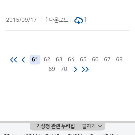
은 설악산 10월 18일, 내장산 11월 6일 올해 첫 단풍은
평년보다 조금 빠를 것으로 전망되어 9월 25일 설악산을
2015/09/17
[ 다운로드 :
]
시작으로 중부지방은 10월 14일 사이, 지리산을 포함한
남부지방에서는 10월 7∼29일 사이에 첫 단풍을 볼 수
있을 것으로 예상됩니다. 산의 80%가 단풍이 드는 절정
시기는 평년과 비슷해 오대산과 설악산에서 10월 17∼1
8일을 시작으로 중부지방은 10월 28일 사이, 지리산과
62
63
64
65
66
67
68
61
남부지방은 10월 20일∼11월 11일 사이 나타날 것으로
69
70
예상됩니다.
기상청 관련 누리집
펼치기