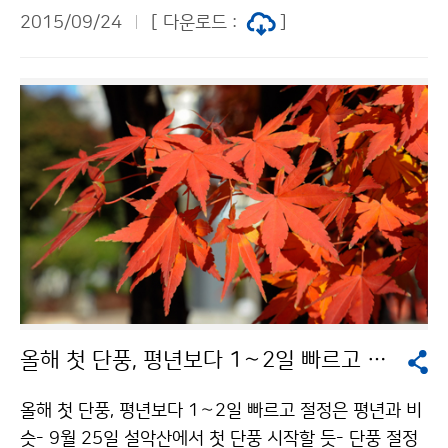
하기 위해 한국수자원공사 충주댐 관리단을 방문하였습
2015/09/24
[ 다운로드 :
]
니다.김문섭 시설관리팀장으로부터 충주댐 시설 현황과
가뭄 현황 및 대책, 수질현황 및 관리대책에 대한 브리핑
을 받은 뒤 직접 충주댐을 찾아 수위 실태를 점검했습니
다.
올해 첫 단풍, 평년보다 1∼2일 빠르고 절정은 평년과 비슷
올해 첫 단풍, 평년보다 1∼2일 빠르고 절정은 평년과 비
슷- 9월 25일 설악산에서 첫 단풍 시작할 듯- 단풍 절정