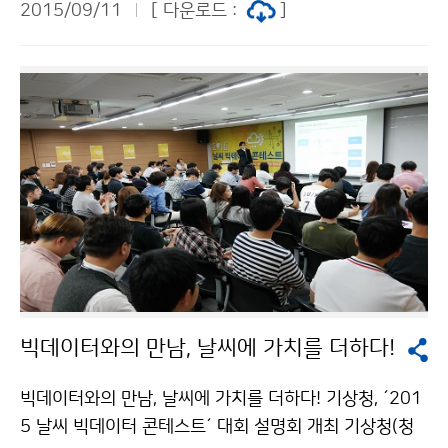
2015/09/11
[ 다운로드 :
]
모색하는 ‘저탄소 경제를 향한 지구촌 협력방안’ 국제 토
론회를 공동 개최했습니다. *신기후체제(Post-2020): 2
020년부터 선진국과 개도국 모두 온실가스 감축 의무를
부담하는 기후변화협약 아시아 및 아프리카 11개국 기후
변화 전문가가 한자리에 모인 이번 토론회에서는 △저탄
소 경제로의 전환 △국제협력에 관한 국내외 전문가 발표
△참가국 전문가 토의 등이 진행됐습니다.
빅데이터와의 만남, 날씨에 가치를 더하다!
빅데이터와의 만남, 날씨에 가치를 더하다! 기상청, ´201
5 날씨 빅데이터 콘테스트´ 대회 설명회 개최 기상청(청