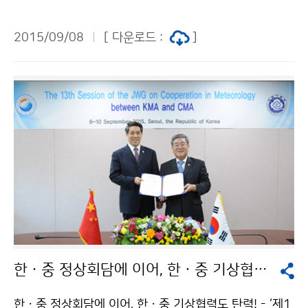
장 고윤화)은 9월 7일 서울창조경제혁신센터에서 ´2015
날씨 빅데이터 콘테스트´ 대회 설명회를 개최하였습니다.
2015/09/08
[ 다운로드 :
]
´2015 날씨 빅데이터 콘테스트´ 참가 신청은 9월 10일
까지이며, 대회 참여에 앞서 기상데이터에 대한 이해를 높
이기 위한 이번 설명회에는 약 120명이 참석하여 기상기
후 빅데이터에 대한 뜨거운 관심을 보였습니다.
한ㆍ중 정상회담에 이어, 한ㆍ중 기상협력도 탄력!
한ㆍ중 정상회담에 이어, 한ㆍ중 기상협력도 탄력! - ‘제1