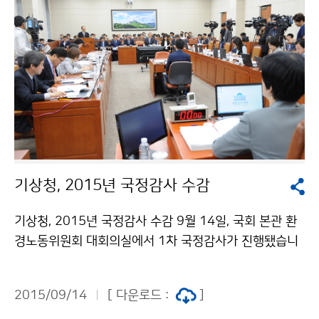
아열대화에 대한 쟁점과 전망, 관련 부처 간 협업 방안 등
심도있는 논의가 이뤄졌습니다.
기상청, 2015년 국정감사 수감
기상청, 2015년 국정감사 수감 9월 14일, 국회 본관 환
경노동위원회 대회의실에서 1차 국정감사가 진행됐습니
다. 1차 현장 감사에서는 △본청과 소속기관인 △국립기
상과학원 △기상레이더센터 △6개 지방청(수도권, 부산,
2015/09/14
[ 다운로드 :
]
광주, 대전, 강원, 제주) △ 국가기상위성센터 △항공기상