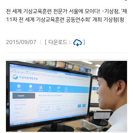
전 세계 기상교육훈련 전문가 서울에 모이다! -기상청, ‘제
11차 전 세계 기상교육훈련 공동연수회’ 개최 기상청(청
장 고윤화)은 9월 7일부터 9월 11일까지 기상청(서울)에
서 각국의 기상교육훈련 비법을 공유하고 미래 발전 방향
2015/09/07
[ 다운로드 :
]
을 모색하기 위해 ‘제11차 칼멧(CALMet)* 공동연수
회’를 개최합니다. *칼멧(CALMet, Computer Aided L
earning and Distance Learning in Meteorology) :
전 세계 기상교육 협의체, 컴퓨터 기반의 기상교육에 대한
지식과 기술을 공유하기 위해 1993년 최초로 만들어짐.
이번 공동연수회는 19개국의 기상교육훈련기관 전문가
40여 명이 참석한 가운데 △세계기상기구 교육훈련(WM
O ETR) △역량 기반 훈련과 평가 △새로운 교수 전략 △
교수 역량 강화 등을 논의합니다.