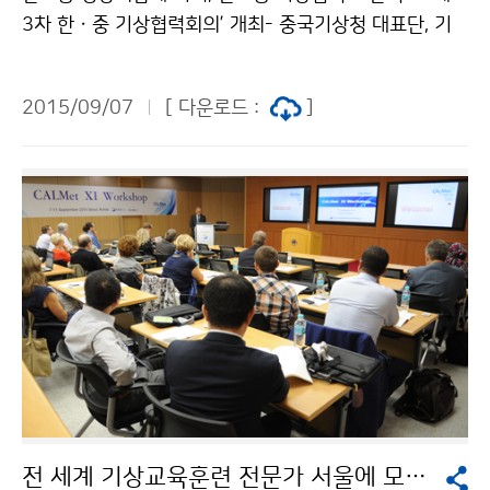
3차 한ㆍ중 기상협력회의’ 개최- 중국기상청 대표단, 기
상협력회의 참석을 위해 한국 방문 기상청은 9월 7일(월)
´제13차 한ㆍ중 기상협력회의´를 서울에서 개최했습니
2015/09/07
[ 다운로드 :
]
다. 지난 1994년 상호협력을 위한 양해각서(MOU) 체결
한 후 지속적으로 협력해왔던 양 기관이 이번 만남에서는
한ㆍ중 태풍 공동연수회 개최, 황사 공동감시 및 연구, 서
비스 기술과 전문가 교류 등 7개 분야에서 긴밀히 협의해
나가기로 합의했습니다. 이번 기상협력회의는 최근 한ㆍ
중 정상 간 만남을 통해 더욱 굳건해진 양국 동반자 관계
의 연장선으로, 양국 간 기상기술의 교류ㆍ협력에 괄목할
만한 성과가 있을 것으로 기대됩니다.
전 세계 기상교육훈련 전문가 서울에 모이다!