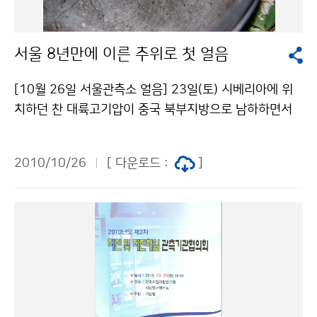
방문한다. 기상청은 지난 4월 아프리카의 자연재해 예방
과 기후변화 대응 능력 향상을 지원하기 위해 동아프리카
서울 8년만에 이른 추위로 첫 얼음
의 10개 국가 기상청과 기상협력 약정을 체결하였고, 이
들 국가가 공동 운영하는 동아프리카 기후예측응용센터(I
[10월 26일 서울관측소 얼음] 23일(토) 시베리아에 위
CPAC)에 기상 및 기후예측 기술을 제공하고 전문가 교육
치하던 찬 대륙고기압이 중국 북부지방으로 남하하면서
훈련을 지원하고 있다. 이번 워크숍을 통해 한-동아프리
어제(25일)부터 이 대륙고기압의 영향을 받아, 오늘(26
카 기후변화 포럼, 교육훈련, 기후예측시스템 등 기상분야
일) 현재(09시) 전해상에 풍랑특보, 해안과 도서지방에는
협력사업 정책 방향을 논의하여 한․아프리카 간 지속적인
2010/10/26
[ 다운로드 :
]
강풍주의보, 그 밖의 전국 대부분 지방에는 한파주의보가
기상협력을 도모하고 아프리카지역의 기후변화에 따른
발효중에 있으며, 중부 내륙지방을 중심으로 첫 얼음이 얼
재해 경감에 기여할 것으로 기대된다. 문의 국제협력담당
고, 바람이 약한 내륙 일부지방에서는 서리가 내린 곳이
관실 이용섭 02-2181-0380 기상청 이(가) 창작한 아프
있으며, 울릉도에서는 첫 눈이 내렸다 서울지방의 오늘(2
리카 8개국 기상청장과의 기상협력 도모 저작물은 "공공
6일) 아침 최저기온은 0.9℃이고 첫 얼음이 관측되어, 20
누리" 출처표시-상업적이용금지 조건에 따라 이용 할 수
02년 이후 이른 추위로 분석된다. [서울 2000년 이후 첫
있습니다.
얼음 및 10월 중 최저기온 최저 기온] 순위 연도 첫얼음
순위 날짜 최저기온(℃) 1 2002 10.22 1 2002.1