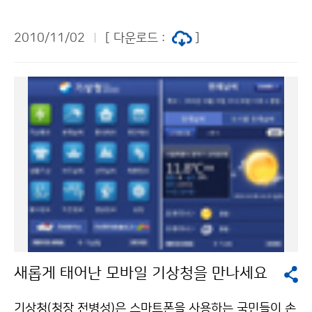
받겠으며, 바다 물결은 대체로 낮겠으나 기압골의 영향으
로 일시적으로 높을 때가 있겠고, 중순에는 대륙고기압과
2010/11/02
[ 다운로드 :
]
이동성고기압의 영향으로 맑고 건조한 날이 많겠고 바다
물결은 약간 높게 일겠다. 하순에 바다 물결은 대체로 약
간 높게 일겠으나 대륙고기압의 확장으로 일시적으로 높
을 때가 있겠다 ▲ 해양 안전정보 기상 악화로 인한 구조
불가 선박(32척) 수가 연중 최다인 시기로 주의 요하며,
화물선에 의한 해양사고가 빈발하는 시기로 안전대책 강
구가 필요하며, 인명․재산피해가 동반되는 화재․전복․침
수 사고가 빈발하는 시기로 특히 화재 유발 요인 관리가
필요하다. ▲ 어업기상 11월의 수온은 남해는 평년과 비
슷하며 동해와 서해는 1℃ 내외로 높은 수온분포를 보이
겠고. 예상 수온은: 동해 14~17℃, 남해 15~18℃, 서해
13~16℃이다. 노무라입깃해파리는 소량 출현 후 12월
새롭게 태어난 모바일 기상청을 만나세요
부터 자연 소멸할 것으로 예상된다. 문의 해양기상과 장태
규 02-2181-0745 기상청 이(가) 창작한 11월 중순과
기상청(청장 전병성)은 스마트폰을 사용하는 국민들이 손