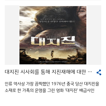
총장이 의장을 맡아 포럼을 진행하고, 문형태 국립공주대
누리" 출처표시-상업적이용금지 조건에 따라 이용 할 수
학교 교수와 권원태 국립기상연구소장의 주제발표 후 토
있습니다.
론의 시간이 주어졌다. 이 행사에는 정부부처․학계․연구
계․산업계․NGO 등 사회 각계각층의 인사 100여명이 참
석했다. 이 포럼에서 권원태 연구소장은 ‘기후변화와 지구
온난화의 이해’란 주제로 대전․충청지역의 기후변화와 지
구온난화에 대한 현 상황과 앞으로의 전망에 대해 진단하
고, 문형태 교수는 ‘기후(환경)변화와 생태계의 반응’이란
주제로 지구적 기후․환경 변화에 따른 생태계의 반응, 생
물 다양성 및 생태계 서비스의 필요성을 강조하고, 이를
극복하기 위한 생태산업에 대해 소개했다. 금번 포럼을 통
대지진 시사회를 통해 지진재해에 대한 경각심 높여
하여 기상청은 국민생활 뿐만 아니라 지역 환경(생태)․산
업 속에서 기후변화에 대한 의미를 되새기는 공감의 자리
인류 역사상 가장 끔찍했던 1976년 중국 당산 대지진을
를 마련하고, 저탄소 녹색산업을 배경으로 하는 친환경 생
소재로 한 가족의 운명을 그린 영화 ‘대지진’ 배급사인
태산업 등 지역 특색에 맞는 산업아이템 발굴과 이를 촉진
(주)필라멘트픽쳐스는 11월 4일 국내 개봉을 앞두고 11
하는 기후변화 과학정보 활용에 대한 이해와 관심을 더욱
월 2일(화) 구로 CGV에서 기상청 직원을 대상으로 시사