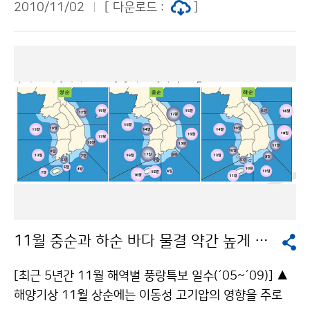
심화시키는 기회가 될 것으로 기대하고 있다. 대전지방기
2010/11/02
[ 다운로드 :
]
회를 갖는다. 1976년 7월 28일 중국 당산. 인류 역사상
상청 김진석 042-862-0366기상청 이(가) 창작한 기후
가장 끔찍했던 23초간의 대지진으로 27만명의 사람이
변화, 생태산업 발전의 기회로 저작물은 "공공누리" 출처
생명을 잃고 아비규환의 현장에서 한 가족의 운명이 송두
표시-상업적이용금지 조건에 따라 이용 할 수 있습니다.
리째 바뀌는 시련을 잘 묘사한 이 영화는 지진과 같은 자
연재난이 인간에게 어떠한 불행을 가져다주는지를 잘 묘
사했다. 기상청(청장 전병성)은 이번 시사회를 통해 최근
빈번하게 발생하는 지진, 지진해일, 화산분출과 같은 자연
재해에 대한 경각심을 높이고자 한다. 이 영화는 중국 영
화감독 펑샤오강이 연출하였고 쉬판, 장궈창, 장징추, 천
따오밍이 주연을 맡았다. 문의 대변인실 전인철 02-218
1-0362기상청 이(가) 창작한 대지진 시사회를 통해 지
진재해에 대한 경각심 높여 저작물은 "공공누리" 출처표
11월 중순과 하순 바다 물결 약간 높게 일겠다.
시-상업적이용금지 조건에 따라 이용 할 수 있습니다.
[최근 5년간 11월 해역별 풍랑특보 일수(´05~´09)] ▲
해양기상 11월 상순에는 이동성 고기압의 영향을 주로