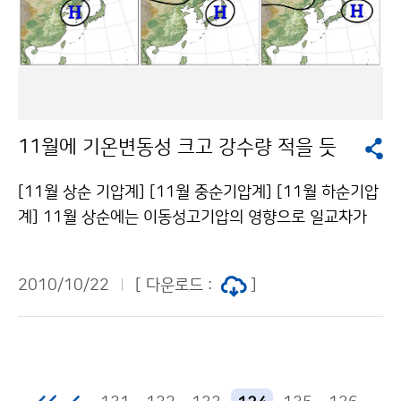
되었다. 사회가 점점 복잡 다변화되어 감에 따라 지진․지
진해일 및 화산재해로 인한 위해도(危害度)는 기하급수
적으로 증가하고 있는 추세로 이와 같은 대규모의 지진 및
지진해일 재해에 효과적으로 대응하기 위해 지진재해대
책법이 제정되어 지난해부터 본격적으로 시행되고 있다.
이 법에는 지진 및 지진해일 관측업무를 수행하는 유관기
11월에 기온변동성 크고 강수량 적을 듯
관들로 구성된 「지진 및 지진해일 관측기관협의회」를 설
치․운영함으로써 지진 및 지진해일 재해에 선제적으로 대
[11월 상순 기압계] [11월 중순기압계] [11월 하순기압
응할 수 있는 기반을 마련하고 발전시켜 나가도록 규정되
계] 11월 상순에는 이동성고기압의 영향으로 일교차가
어 있다. 기상청(청장 전병성)은 10월 26일 대전에서 “2
큰 날이 많겠으나 기온은 평년보다 높겠으며 강수량은 평
010년 제2차 지진 및 지진해일 관측기관협의회”를 개최
년과 비슷하겠다. 11월 중순에는 대륙고기압과 이동성고
한다. 관측기관협의회는 일 년에 두차례 개최되어 상호 이
2010/10/22
[ 다운로드 :
]
기압의 영향으로 기온의 변동폭이 크겠으며, 맑고 건조한
해증진과 업무협력 강화를 도모하고 있는데 이번 관측기
날씨를 보이겠다. 기온은 평년과 비슷하겠고 강수량은 평
관 협의회에서는 기상청을 포함하여 국립해양조사원, 한
년보다 적겠다. 11월 하순에는 찬 대륙고기압이 일시적으
국가스공사, 한국농어촌공사, 한국수자원공사, 한국원자
로 확장하면서 추운 날이 많겠으며 건조한 경향을 보이겠
력안전기술원, 한국전력공사, 한국지질자원연구원, 한국
다. 기온은 평년보다 낮겠고 강수량은 평년보다 적겠다.