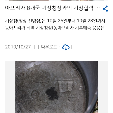
간 만에 지진해일 주의보를 해제하였다. 또한, 화산은 25
아프리카 8개국 기상청장과의 기상협력 도모
일 수마트라에서 지진이 발생한 다음 날인 10월 26일 3
시 02분경(한국시각) 인도네시아 자카르타 남동쪽 약 50
기상청(청장 전병성)은 10월 25일부터 10월 28일까지
0km에 위치한 메라피 화산이 분출하였다. 이 지점은 약
동아프리카 지역 기상청장(동아프리카 기후예측 응용센
3시간 전에 발생한 수마트라 지진과는 1,300km 떨어져
터장 포함) 9명을 초청하여 한․아프리카 기상협력발전 고
있어 지진이 화산분출에 영향을 주었을 가능성은 적다. 이
위정책 국제워크숍을 개최한다. 참가국은 케냐, 우간다,
화산은 과거 1930년, 1994년, 2006년에도 분출하여
2010/10/27
[ 다운로드 :
]
에티오피아, 지부티, 에리트레아, 수단, 탄자니아, 부룬디
각각 1,300명, 70명, 2명의 사망자가 발생하였다. 문의
이다. 이번 워크숍은 한․아프리카 기상분야 협력 강화를
지진감시과 유용규 02-2181-0783기상청 이(가) 창작
위한 기상청장급 회의로, 동아프리카 지역에 대한 중․장
한 인도네시아에서 25일 지진과 지진해일 발생, 26일 화
기 협력 사업을 발굴하고 사업추진 방안을 토의함으로써
산 분출 저작물은 "공공누리" 출처표시-상업적이용금지
아프리카 협력사업 추진을 가속화하는데 초점을 두고 있
조건에 따라 이용 할 수 있습니다.
다. 동 워크숍은 기상청의 아프리카 지원 정책 및 향후 추
진 계획 발표, 기상청 연구업무 소개 및 시설견학, 동아프
리카 지역 기상청의 의견 발표 및 전체 토론으로 진행되
며, 산업 시찰은 한․아프리카 협력사업 관련하여 우리나
라 대외원조 전담 실무기관인 한국국제협력단(KOICA)을