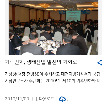
순에는 찬 대륙고기압이 일시적으로 확장하면서 기온이
큰 폭으로 떨어질 때가 있겠으며, 대체로 건조한 경향을
보이겠다. 기온은 평년과 비슷하겠고, 강수량은 평년보다
적겠으나 지형적인 영향으로 내륙 산간지역에는 눈이 오
는 곳이 있겠다. 평 균 기 온 강 수 량 11월 중순 평년
(2~14℃)과 비슷하겠음 평년(13~39㎜)과 비슷하겠음
11월 하순 평년(-1~12℃)과 비슷하겠음 평년(10~30
㎜)과 비슷하겠음 12월 상순 평년(-3~10℃)과 비슷하겠
음 평년(6~20㎜)보다 적겠음 한편, 최근 1개월(10.1～3
기후변화, 생태산업 발전의 기회로
1) 전국의 평균기온과 평균 최저기온은 14.6℃, 9.7℃로
평년보다 각각 0.4℃, 0.9℃ 높았으며, 평균 최고기온은 2
기상청(청장 전병성)이 주최하고 대전지방기상청과 국립
0.5℃로 평년보다 0.1℃ 낮았다. 전국의 평균 강수량은 4
기상연구소가 주관하는 2010년 「제10회 기후변화와 미
2.3㎜로 평년과 비슷하였으며(평년대비 74%), 강수일수
래포럼」이 11월 2일(화)에 대전 유성 리베라 호텔(1층 토
는 6.4일로 평년보다 0.3일 많았다. 문의: 기후예측과 김
치홀)에서 열렸다. 올해 열 번째를 맞는 이번 포럼은 “기후
지영 02-2181-0474기상청 이(가) 창작한 12월 상순
2010/11/03
[ 다운로드 :
]
변화와 생태산업”이라는 주제로 이원묵 국립한밭대학교
까지 한두 차례 기온 큰 폭으로 떨어질 듯 저작물은 "공공