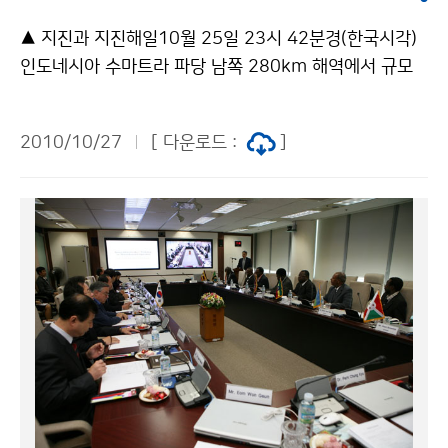
▲ 지진과 지진해일10월 25일 23시 42분경(한국시각)
인도네시아 수마트라 파당 남쪽 280km 해역에서 규모
7.7의 강한 지진이 발생하였다.이번 지진은 지난 2004년
12월 26일 규모 9.1의 지진에 의한 지진해일로 22만 여
2010/10/27
[ 다운로드 :
]
명의 사망자가 발생하였던 지진발생 위치에서 남동쪽으
로 약 880km로 떨어진 지점이다. 25일 지진이 발생한
이후 현재까지 규모 4.0 이상 5.0 미만 8회, 규모 5.0 이
상 6.0 미만 2회, 6.0 이상 7.0 미만 2회 등 모두 12회의
여진이 발생하였고, 앞으로도 여진 가능성은 남아 있다.
이 지역은 유라시아판, 인도판, 호주판이 만나는 판 경계
부로(그림 참조) 최근 5년간 반경 200km 이내, 규모 5.0
이상 지진이 188건 발생하였다. 이번 지진은 수심 약 2,3
00m 해저에서 발생하였고, 지진발생 7분 만에 태평양쓰
나미경보센터는 지진해일 주의보를 발령하였으나, 해면
수위가 위험할 정도가 아니라고 판단하여 발표한지 2시