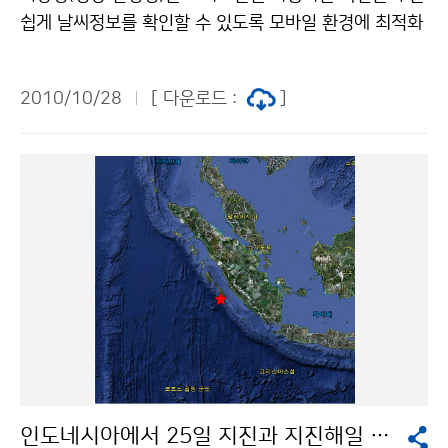
하순 바다 물결 약간 높게 일겠다. 저작물은 "공공누리"
쉽게 날씨정보를 확인할 수 있도록 모바일 환경에 최적화
출처표시-상업적이용금지 조건에 따라 이용 할 수 있습니
된 기상청 모바일 웹을 개편·오픈하였습니다. 이번에 새
다.
로 개편한 기상청 모바일 웹은 기존 텍스트 위주의 디자인
2010/10/28
[ 다운로드 :
]
에서 손가락으로 터치가 가능한 방식으로 변경되었고, 날
씨예보, 현재날씨 등의 기상정보 뿐 아니라 산악날씨/바
다날씨/주말예보/생활기상지수 등의 기상정보도 제공합
니다. 또한, 관심지역을 3곳까지 설정하여 사용자가 원하
는 지역의 날씨를 손쉽게 확인할 수 있고, 기상청 블로그
및 SNS서비스(트위터, 미투데이)와 연계되어 있습니다.
기상청 모바일 웹은 스마트폰 전용 브라우저를 이용하여
주소창에 http://m.kma.go.kr을 입력하면 만날 수 있습
니다. 문의: 정보통신기술과 도성수 02-2181-0423기
상청 이(가) 창작한 새롭게 태어난 모바일 기상청을 만나
세요 저작물은 "공공누리" 출처표시-상업적이용금지 조
건에 따라 이용 할 수 있습니다.
인도네시아에서 25일 지진과 지진해일 발생, 26일 화산 분출