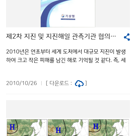
0.28 -0.3 2 2010 10.26 2 2010.10.26 0.9 3 20
03 10.29
제2차 지진 및 지진해일 관측기관 협의회 개최
2010년은 연초부터 세계 도처에서 대규모 지진이 발생
하여 크고 작은 피해를 남긴 해로 기억될 것 같다. 즉, 세
계적으로는 아이티 지진(‘10.1, 규모 7.0), 칠레 지진(‘1
0.2, 규모 8.8), 중국 칭하이 지진(’10.4, 규모 6.9) 등이
2010/10/26
[ 다운로드 :
]
발생하였고, 국내에서도 지난 2월 9일 경기도 시흥지역에
서 규모 3.0의 지진이 발생하여 시민들을 불안에 떨게 하
였다. 또한 올 4월에는 아이슬란드 화산 폭발로 유럽을 통
과하는 항공노선이 중단되면서 세계적인 재난으로 이어
졌으며, 최근에는 백두산 화산분화 가능성이 각 언론사를
통해 크게 보도되면서 국민들의 관심이 촉발되는 계기가