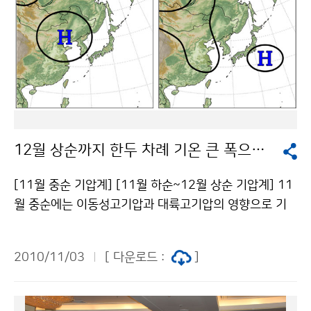
12월 상순까지 한두 차례 기온 큰 폭으로 떨어질 듯
[11월 중순 기압계] [11월 하순~12월 상순 기압계] 11
월 중순에는 이동성고기압과 대륙고기압의 영향으로 기
온의 변동폭이 크겠으며, 맑은 날씨를 보이겠다. 기온과
강수량은 평년과 비슷하겠다. 11월 하순에는 찬 대륙고기
2010/11/03
[ 다운로드 :
]
압이 일시적으로 확장하여 추운 날씨를 보일 때가 있겠으
며, 기온과 강수량은 평년과 비슷하겠다. 찬 대륙고기압
확장 시 서해안 지방에는 눈이 오는 곳이 있겠다. 12월 상