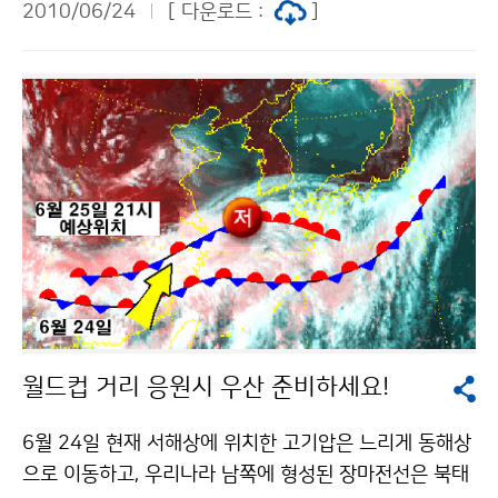
습니다.
2010/06/24
[ 다운로드 :
]
지방기상청 홈페이지(http://busan.kma.go.kr)를 통해
『해운대 해수욕장 Safe & Fun 서비스』를 제공한다. 이
서비스는 부산지방기상청과 부산광역시, 국립수산과학원
등 유관기관이 협력하여 해수욕장 날씨, 해수욕 입수 가능
여부 둥 해수욕장 안전과 관련된 유관기관의 정보들을 제
공한다. 또한 『해운대 해수욕장 Safe & Fun 서비스』를
홍보하는 “갈매기를 찾아라!” 이벤트를 6월22일부터 6월
30일까지 실시한다. 웹 사이트에 숨어 있는 갈매기를 찾
아 기상청 블로그(http://blog.daum.net/kma_skylov
e)에 응모하면 10명을 추첨하여 소정의 상품권을 지급한
다. 문의 부산지방기상청 김연매 051-718-0328기상청
이(가) 창작한 해운대 해수욕장 갈매기를 찾아라 저작물
월드컵 거리 응원시 우산 준비하세요!
은 "공공누리" 출처표시-상업적이용금지 조건에 따라 이
용 할 수 있습니다.
6월 24일 현재 서해상에 위치한 고기압은 느리게 동해상
으로 이동하고, 우리나라 남쪽에 형성된 장마전선은 북태