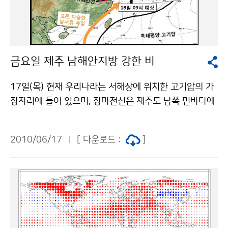
끼는 곳이 많겠고, 특히 19일(토)에는 서해상을 중심으로
관측 수행능력을 보유하고 있다. [ 기상탑재체 주요 성능]
천둥.번개가 치는 곳도 있겠으니, 항해하거나 조업하는 선
채널 중심파장(㎛) 파장대(㎛) 복사성능 정확도 해상도(k
박은 각별히 주의해야 하겠다. 19일(토)과 20일(일)은 내
m) 가시 0.675 0.55~0.80 〈5% 1 근적외 3.75 3.50~
륙지방을 중심으로 30도가 넘는 곳이 있겠으니, 음식물관
4.0 〈1K 4 수증기 6.75 6.5~7.0 〈1K 4 적외1 10.8 1
금요일 제주 남해안지방 강한 비
리 및 건강관리에 유의해야 하겠다. 문의 131 기상콜센터
0.3~11.3 〈1K 4 적외2 12.0 11.5~12.5 〈1K 4 기상
기상청 이(가) 창작한 일요일 제주도, 남해안지방에 비 저
탑재체는 전 지구 관측에 약 27분이 소요되며, 독자적인
17일(목) 현재 우리나라는 서해상에 위치한 고기압의 가
작물은 "공공누리" 출처표시-상업적이용금지 조건에 따
관측스케줄 운영을 통한 동아시아 및 한반도 집중관측이
장자리에 들어 있으며, 장마전선은 제주도 남쪽 먼바다에
라 이용 할 수 있습니다.
가능하다. 또한, 국내 독자 기술로 개발한 기상자료처리시
서 동-서로 길게 형성되어 느리게 북상하고 있다. 한편 일
스템을 이용하여 기상현상을 포함하여 몽골이나 중국 사
본 남쪽해상으로 위치한 북태평양 고기압은 느리게 서쪽
2010/06/17
[ 다운로드 :
]
막지역에서 발생하는 황사현상 및 해수면과 지표면 온도
으로 확장하고 있다. 17일(목)은 제주도 남쪽 먼바다에
등 총 16종의 기상환경정보를 제공할 예정이다. 기상자료
동서로 위치한 장마전선이 느리게 북상하면서 제주도지
처리시스템이 산출하는 기상정보를 활용하여 기본 영상
방에 비가 오고 있다. 18일(금)은 장마전선이 제주도 부
자료를 분석하고, 황사, 안개 등의 특이영상도 탐지함으로
근 해상에 위치하면서, 오전에 남부지방으로 점차 확대되
써 위성자료의 일기예보 지원능력이 확대될 것이다. 또한
었다가, 오후나 밤에는 장마전선이 다시 남하하면서 남부
기상위성 정보는 일기분석 및 일기예보를 위한 수치예보
지방 서쪽부터 점차 그치겠다. 이번 비는 제주도와 남해안
모델의 성능 향상에도 기여할 것이며, 장기적으로는 기후