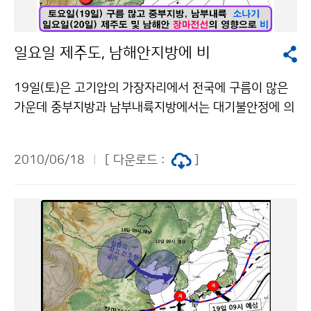
것이다. 천리안 위성 발사로 우리나라는 세계 7번째로 독
자 기상위성을 보유하는 국가가 된다. 기상청은 2009년
일요일 제주도, 남해안지방에 비
충북 진천에 국가기상위성센터를 설립하여 천리안 위성
을 안정적으로 운영하고 위성자료를 효과적으로 활용·분
19일(토)은 고기압의 가장자리에서 전국에 구름이 많은
석하기 위한 대비를 해 왔다. 통신해양기상위성 「천리안」
가운데 중부지방과 남부내륙지방에서는 대기불안정에 의
의 기상관측 시스템 국내 첫 정지궤도 복합위성인 통신해
해 오후에 소나기가 오는 곳이 있겠으며, 일부지방에서는
양기상위성 천리안(COMS; Communication, Ocean
천둥.번개를 동반한 시간당 20mm 내외의 강한 소나기가
& Meteorological Satellite)은 2003년부터 개발된 무
2010/06/18
[ 다운로드 :
]
내리는 곳도 있겠으니, 피해가 없도록 대비해야 하겠다. 2
게 2.5톤의 중형급 위성이다. 통신해양기상위성 개발사업
0일(일)은 고기압의 가장자리에서 대체로 구름이 많은 날
은 기상청과 교육과학기술부, 국토해양부,방송통신위원회
씨가 되겠으나, 제주도와 남해안 지방은 제주도 남쪽해상
가 공동으로 추진하였다. 전체 개발예산은 3,549억원으
에서 북상하는 장마전선의 영향으로 흐리고 오후에 비가
로, 이 중 기상관측시스템은 약 750억원 규모의 예산이
내리겠다. 19일(토)과 20일(일) 아침에는 서해안과 내륙
투입되어 기상청, 한국항공우주연구원, 국립기상연구소,
을 중심으로 안개가 끼는 곳이 많겠고, 낮 동안에도 연무
Astrium社(프랑스), ITT社(미국)가 공동으로 개발하였
나 박무로 남아있는 곳이 있겠으니, 교통안전에 유의해야
다. 천리안 위성의 기상관측 탑재체에는 1개의 가시광선
하겠다. 19일(토)과 20일(일)은 해상에서도 안개가 짙게
관측채널과 4개의 적외선 관측채널이 있어, 24시간 기상