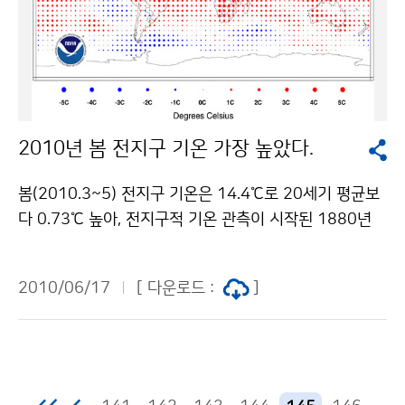
지방을 중심으로 천둥·번개를 동반한 시간당 20mm 안
변화감시를 위한 국가차원의 기후자료 확보에도 일익을
팎의 강한 비가 내리는 곳도 있겠다. 19일(토)은 장마전
담당할 것이다. 문의 : 국가기상위성센터 원재광 043-71
선이 제주남쪽 먼바다로 남하하고, 북서쪽에서 다가오는
7-0221 기상청 이(가) 창작한 6월 27일, 국내 첫 기상위
고기압 가장자리에 위치하면서 전국이 구름많겠고, 오후
성 천리안 발사 저작물은 "공공누리" 출처표시-상업적이
에는 불안정에 의하여 중부와 남부내륙지방을 중심으로
용금지 조건에 따라 이용 할 수 있습니다.
천둥·번개를 동반한 소나기가 오는 곳이 많겠다. 20일
2010년 봄 전지구 기온 가장 높았다.
(일) 북태평양 고기압이 다시 확장하고 장마전선상에서
발달한 저기압이 북상하면서 제주도와 남해안에 영향을
봄(2010.3~5) 전지구 기온은 14.4℃로 20세기 평균보
주겠고, 21~22일 사이에 남부지방까지 영향을 줄 가능
다 0.73℃ 높아, 전지구적 기온 관측이 시작된 1880년
성이 있으며 이 장마전선은 당분간 남해상으로 오르내리
이래 가장 높았다 . [ 올봄 지표기온 편차 및 순위 ] 월~5
면서 제주도와 남부지방에 영향을 줄 것으로 전망되나, 북
월 지역 편차 순위(1880년 이후) 극값 또는 두 번째 극값
태평양 고기압의 확장여부에 따라 변동될 가능성 있으니,
2010/06/17
[ 다운로드 :
]
전지구 육지 +1.22℃ 1위 2007 (+1.13℃) 해양 +0.5
앞으로 발표되는 기상정보에 유의해야 한다. 문의 131 기
5℃ 2위 1998 (+0.56℃) 육지+해양 +0.73℃ 1위 200
상콜센터기상청 이(가) 창작한 금요일 제주 남해안지방
5 (+0.65℃) 북반구 육지 +1.35℃ 1위 2008 (+1.3
강한 비 저작물은 "공공누리" 출처표시-상업적이용금지
4℃) 해양 +0.55℃ 1위 2005 (+0.50℃) 육지+해양 +
조건에 따라 이용 할 수 있습니다.
0.86℃ 1위 2005 (+0.76℃) 남반구 육지 +0.88℃ 3위