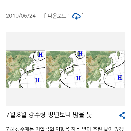
평양 고기압이 일본 남쪽해상으로 확장함에 따라 느리게
북상하고 있다 한편, 25일(금)부터 27일(일)사이에 제주
2010/06/24
[ 다운로드 :
]
도 남쪽먼바다에 위치한 장마전선 위에서 저기압이 발달
하여 느리게 북동진할 것으로 예상된다. 24일(목) 우리나
라는 서해상에 위치한 고기압의 영향으로 전국이 대체로
맑겠으나, 제주도는 제주도 남쪽먼바다에서 장마전선이
북상함에 따라 점차 구름이 많아지겠다. 25일(금) 북동진
하는 저기압을 따라 장마전선이 북상하면서 제주도와 남
부지방에 영향을 주겠고, 26일(토)에는 전국이 영향을 받
겠다. 26일(토) 밤부터 27일(일) 사이에는 장마전선이 점
차 동쪽으로 이동하면서 주 강수대가 남해안과 강원도 및
경상남북도지방으로 이동할 것으로 예상된다. 따라서 26
일(토) 밤에서 27일(일) 아침사이에 서울·경기도 등 서쪽
지방에서는 단속적인 약한 비가 내려 일시 소강상태에 드
7월,8월 강수량 평년보다 많을 듯
는 곳도 있겠다. 이번 비는 25일(금)부터 27일까지 남부
지방을 중심으로 다소 많은 비가 오는 곳이 있겠고, 강수
7월 상순에는 기압골의 영향을 자주 받아 흐린 날이 많겠