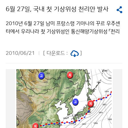
다. 이벤트 결과는 7월 6일(화), 15시에 강원청 홈페이지
6월 27일, 국내 첫 기상위성 천리안 발사
(http://gangwon.kma.go.kr)와 기상청 블로그(htt
p://blog.daum.net/kma_skylove)를 통해 공지한다.
2010년 6월 27일 남미 프랑스령 기아나의 꾸르 우주센
문의 강원지방기상청 남궁지연 033-650-0343기상청
터에서 우리나라 첫 기상위성인 통신해양기상위성 「천리
이(가) 창작한 폭염퀴즈참여로 재해예방을 저작물은 "공
안」이 발사되었다. 천리안 위성이 발사가 됨에 따라 201
공누리" 출처표시-상업적이용금지 조건에 따라 이용 할
1년 초부터 성공적으로 기상관측 임무가 시작되어 기상
수 있습니다.
2010/06/21
[ 다운로드 :
]
예보 및 방재 분야에서 다양하게 활용될 것으로 기대된다.
일본 등 외국의 위성자료에 의존할 때보다 자료수집 주기
가 크게 향상된다는 점에서 주목된다. 과거에는 외국 위성
자료가 30분 단위로 제공되었으나 천리안은 15분 이내
의 주기로 한반도 및 동북아시아 지역의 기상관측이 가능
해져 집중호우, 태풍, 낙뢰 등 큰 피해가 동반되는 위험기
상을 조기에 탐지할 수 있게 된다. 또한 천리안 위성은 산
악, 해양 등 기존 기상관측 공백지역에서 고품질의 위성자
료를 생산하고, 수집된 위성자료는 수치예보모델의 초기
입력 자료로 활용되어 기상예보의 품질 향상에도 기여할