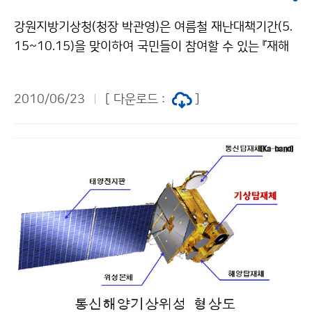
(19~26℃)과 비슷하겠음 평년(154~345㎜)보다 많겠
강원지방기상청(청장 박관영)은 여름철 재난대책기간(5.
음 8월 평년(19~27℃)과 비슷하겠음 평년(174~375
15~10.15)을 맞이하여 국민들이 참여할 수 있는 『재해
㎜)보다 많겠음 9월 평년(14~23℃)보다 높겠음 평년(11
예방』퀴즈이벤트를 추진한다. 최근 폭염으로 인한 피해가
3~244㎜)과 비슷하겠음 한편, 최근 3개월(4.1～6.20)
급증하고 있어 여름철 무더위로부터 국민들의 건강을 보
전국의 평균기온은 15.5℃로 평년보다 0.4℃ 낮았다. 평
2010/06/23
[ 다운로드 :
]
호하고, 각종 야외활동 및 산업현장에서 활용할 수 있도록
균 최고기온, 평균 최저기온은 21.3℃, 10.2℃로 평년보
폭염피해 예방법을 퀴즈를 통해 홍보함으로써 폭염에 대
다 각각 0.6℃, 0.1℃ 낮았으며, 일 최저기온이 0℃ 미만
한 경각심을 높이기 위해 이벤트를 마련하였다. 이벤트 참
인 날은 4.6일로 평년보다 1.9일 많았다. 평균 강수량은
여방법은 강원지방기상청 홈페이지(http://gangwon.k
258.6㎜로 평년과 비슷하였으며(평년대비 89.1%), 강
ma.go.kr), 기상청 블로그(http://blog.daum.net/km
수일수는 26.0일로 평년보다 3.1일 많았고, 일조시간은
a_skylove)에 접속한 후 폭염 동영상을 확인하고, 폭염
529.5시간으로 평년보다 적었다(평년대비 91.3%). 문
피해 예방법에 대해 블로그에 댓글로 제출하면 된다. 이벤
의: 기후예측과 나현종 02-2181-0481기상청 이(가) 창
트 기간은 6월 23일부터 7월 4일까지 12일간이며, 정답
작한 7월,8월 강수량 평년보다 많을 듯 저작물은 "공공누
자 중 추첨을 통해 1등(1명)은 10만원, 2등(1명)은 5만
리" 출처표시-상업적이용금지 조건에 따라 이용 할 수 있
원, 3등(2명)은 3만원상당의 온누리상품권이 지급되고,
습니다.
이 외 정답자 10명에게도 1만원상당의 상품권이 지급된