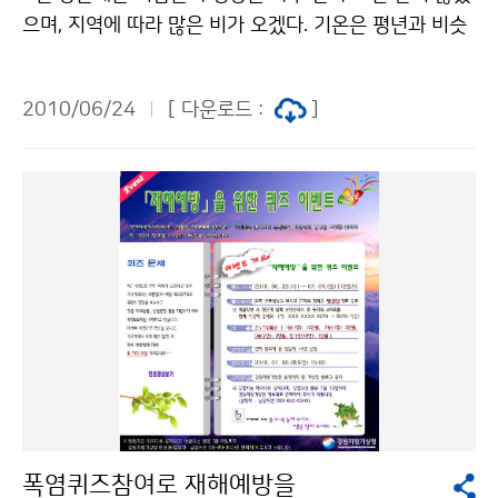
량의 지역편차가 매우 크겠다. 특히, 남부해안지방을 중심
으며, 지역에 따라 많은 비가 오겠다. 기온은 평년과 비슷
으로 바람이 강하게 불고, 천둥·번개와 함께 시간당 30m
하겠고, 강수량은 평년보다 많겠다. 중순에는 북태평양고
m 안팎의 강한 비가 내려 많은 비가 오는 곳이 있겠으니,
기압의 영향으로 고온 현상이 나타날 때가 있겠으며, 기온
앞으로 발표되는 기상정보에 유의해야 하며 비·바람에 의
2010/06/24
[ 다운로드 :
]
은 평년보다 높겠다. 기압골의 영향으로 많은 비가 올 때
한 피해가 없도록 철저히 대비해야 한다. 문의 131기상콜
가 있겠으며, 강수량은 평년보다 많겠다. 하순에는 기압골
센터기상청 이(가) 창작한 월드컵 거리 응원시 우산 준비
의 영향을 받은 후 북태평양고기압의 가장자리에 들어 구
하세요! 저작물은 "공공누리" 출처표시-상업적이용금지
름 끼는 날이 많겠으며, 기온은 평년과 비슷하겠다. 강수
조건에 따라 이용 할 수 있습니다.
량도 평년과 비슷하겠으나 지역 차가 크겠으며 대기 불안
정에 의한 국지적인 강수 현상이 있겠다. 8월에는 북태평
양고기압의 영향을 주로 받겠으며, 대기 불안정과 발달한
저기압의 영향으로 많은 비가 올 때가 있겠다. 기온은 평
년과 비슷하겠고, 강수량은 평년보다 많겠다. 9월에는 북
태평양고기압의 세력이 유지되면서 고온 현상이 나타날
때가 있겠으며, 기온은 평년보다 높겠음. 강수량은 평년과
비슷하겠으나, 대기 불안정과 저기압의 영향으로 지역에
폭염퀴즈참여로 재해예방을
따라 많은 비가 오겠다. 평 균 기 온 강 수 량 7월 평년