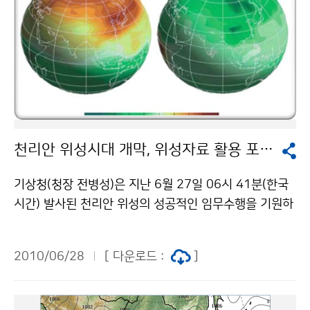
천리안 위성시대 개막, 위성자료 활용 포럼 개최
기상청(청장 전병성)은 지난 6월 27일 06시 41분(한국
시간) 발사된 천리안 위성의 성공적인 임무수행을 기원하
고, 향후 천리안 위성으로부터 관측된 위성자료의 분야별
활용 확대를 위하여 『COMS 위성자료의 기후 및 응용분
2010/06/28
[ 다운로드 :
]
야 활용 확대를 위한 포럼』을 6월 30일 부산에서 개최한
다. 이번 포럼에서는 “기후분야에서의 위성자료 활용의 중
요성”에 대한 기조연설과 위성자료의 기후, 해양, 수문, 에