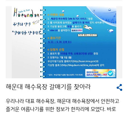
게 불고 천둥·번개와 함께 시간당 30mm내외의 강한 비
가 내리고, 27일(일)까지 200mm이상의 많은 비가 내리
는 곳이 있겠으니, 비로 인한 피해를 입지 않도록 철저히
대비하시기 바라며 앞으로 발표되는 기상정보에 유의해
야 한다. 이번 비는 27일(일) 오전 중부서해안 지방부터
점차 개겠으나, 서울.경기도, 강원도지방은 낮에 일시적으
로 소강상태를 보이다가, 대기불안정으로 의해 저녁에 비
가 오는 곳이 있겠다. 26일(토)과 27일(일)은 서해안과
남해안 일부지방을 중심으로 안개가 끼는 곳이 있겠고, 해
상에서도 안개가 짙게 끼는 곳이 있겠다. 또한 제주 전해
상에 풍랑주의보가 발효 중인 가운데 밤부터 천둥·번개와
해운대 해수욕장 갈매기를 찾아라
함께 물결이 점차 높아지면서 남해상으로 풍랑특보가 확
대될 가능성이 높겠으니, 항해하거나 조업하는 선박을 주
우리나라 대표 해수욕장, 해운대 해수욕장에서 안전하고
의해야 한다. 문의 131 기상콜센터기상청 이(가) 창작한
즐거운 여름나기를 위한 정보가 한자리에 모였다. 바로
장마전선 북상, 주말 남부지방 많은 비 저작물은 "공공누
『해운대 해수욕장 Safe & Fun 서비스』 이다. 부산지방기
리" 출처표시-상업적이용금지 조건에 따라 이용 할 수 있
상청(청장 이일수)은 6월 22일부터 8월 31일까지 부산