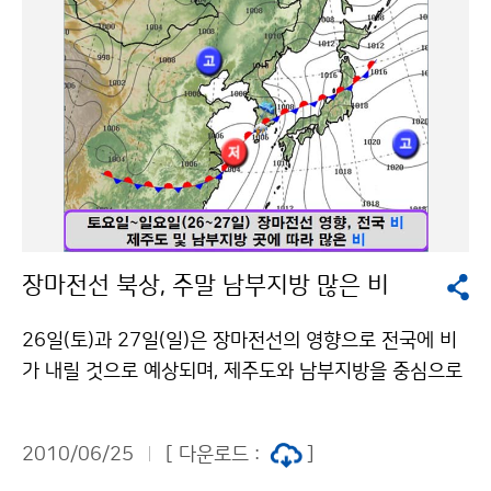
너지 분야 활용에 대한 관련 전문가들의 주제발표가 있을
예정이다. [기후분야 : 온실기체 분석] [수문분야 : 전지구
토양 수분] [해양분야 : 해수면온도] [에너지 분야 : 산업
분야에 복사량 정보 제공] [다양한 분야에서의 위성자료
활용] 또한 한국수자원공사, 국립수산과학원, 한국항공우
주연구원 등 관련기관 및 고객들과의 토의를 통해 각 분야
별 위성자료 활용을 위한 사용자들의 의견을 교환하고 발
전방안을 토론하게 된다. 국가기상위성센터는 이번 포럼
을 통해 각 분야의 전문가와 사용자들로부터 모아진 의견
장마전선 북상, 주말 남부지방 많은 비
들을 수렴하여 향후 위성센터가 나아가야할 방향을 정립
하고, 향후 고품질의 위성기후자료를 생산하여 활용을 확
26일(토)과 27일(일)은 장마전선의 영향으로 전국에 비
대함으로써 사용자들에게 더 나은 위성자료를 제공할 것
가 내릴 것으로 예상되며, 제주도와 남부지방을 중심으로
이다. 문의 국가기상위성센터 고수미 043-717-0236기
많은 비가 내리겠고, 중부지방에도 다소 많은 비가 내리는
상청 이(가) 창작한 천리안 위성시대 개막, 위성자료 활용
곳이 있겠으며, 강수량의 지역차가 클 것으로 예상된다.
포럼 개최 저작물은 "공공누리" 출처표시-상업적이용금
2010/06/25
[ 다운로드 :
]
특히, 남해안과 제주도 및 지리산을 중심으로 바람이 강하
지 조건에 따라 이용 할 수 있습니다.