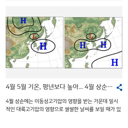
서 초속 18m의 강풍이 불고 있으며, 시속 22㎞로 서북서
사인회도 함께 열린다. WMO는 1950년 3월 23일 세계
진하고 있다. 이 태풍은 앞으로 방향을 북쪽으로 전향하면
기상기구(WMO) 협약이 발효된 날을 세계기상의 날로 정
서 필리핀 마닐라 동쪽 해상을 통과한 후, 북동진하여 28
하고, WMO 회원국인 기상청은 매년 3월 23일을 맞아
일 새벽에 필리핀 마닐라 동북동쪽 약 1,110㎞ 부근 해상
기상의 중요성을 홍보하며 이 날을 기념하고 있다. WMO
으로 진출할 것으로 예상된다(예상진로도 참조). 이 태풍
는 1951년 UN 산하 전문기구로 지정된 국제기구이며,
이 우리나라까지 영향을 줄 가능성은 적지만, 태풍 부근을
현재 189개국의 회원국으로 구성되어 있다. WMO는 매
항해 및 조업하는 선박들의 각별한 주의가 요망된다. 기상
년 세계기상의 날 주제를 정하는데, 올해는 ‘세계기상기구
청 국가태풍센터는 태풍이 발생하면 첫 발생정보를 발표
- 인류의 안전과 복지를 위해 봉사한 60년’으로 정하였
한 후, 변질 또는 약화될 때까지 태풍의 현재상황과 예상
다. 이는 각국 기상청이 유엔의 새천년 개발목표(MDG),
진로 및 강도에 대한 태풍정보를 6시간 간격으로 하루에
특히 보건과 식량, 물, 안전, 빈곤 경감을 실현하기 위해
네 번 발표한다. 30년(1971~2000년) 평균자료에 따르
고군분투하는 시점에서 각국 기상청의 역할을 강조한 것
4월 5월 기온, 평년보다 높아... 4월 상순 영동산간 눈 예상
면, 일반적으로 연평균 26.7개의 태풍이 발생하며, 첫 번
이다. 문의 : 기상산업과 박종식 2181-0843기상청 이
째 태풍은 1~5월 중에 주로 발생한다. 최근 10년 내 3월
(가) 창작한 한국 기상역사, 진귀한 기상사진이 한 자리에
4월 상순에는 이동성고기압의 영향을 받는 가운데 일시
발생 태풍은 2005년 ‘로키(ROKE)’(3월 15일 9시)가 유
저작물은 "공공누리" 출처표시-상업적이용금지 조건에
적인 대륙고기압의 영향으로 쌀쌀한 날씨를 보일 때가 있
일하며, 3월에 발생한 태풍이 우리나라에 직접적인 영향
따라 이용 할 수 있습니다.
어 기온변화가 크겠으나, 기온은 평년과 비슷하겠다. 기압
을 미친 경우는 없었다. 작년(2009년) 제 1호 태풍은 ‘구
골의 영향으로 한 차례 많은 비가 오겠으며, 영동 산간지