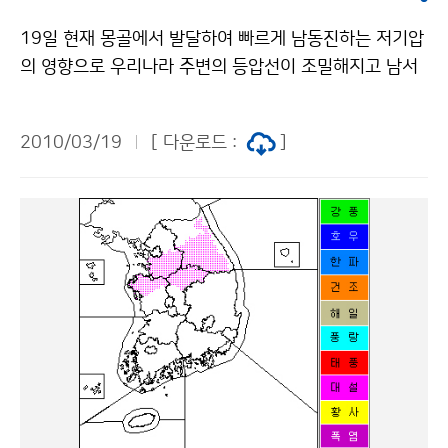
학을 최대한 활용해 지진의 피해를 최소화할 수 있는 방법
작물은 "공공누리" 출처표시-상업적이용금지 조건에 따
을 찾는 것이 최선이라고 말하고 있다. 우리나라의 경우,
19일 현재 몽골에서 발달하여 빠르게 남동진하는 저기압
라 이용 할 수 있습니다.
늦어도 2015년까지 50초 이내에 지진발생 사실을 알려
의 영향으로 우리나라 주변의 등압선이 조밀해지고 남서
주는 조기경보시스템 도입을 추진하고 있다. EBS의 ‘다큐
풍이 강해지고 있다. 또한 이 저기압에 동반된 강풍의 영
10+’은 지난 3월 9일 ‘자연의 경고 : 대지진’, 3월 16일
향으로 몽골 및 내몽골에서 강한 황사가 계속 발원하고 있
2010/03/19
[ 다운로드 :
]
에 방송된 ‘자연의 경고 : 쓰나미’를 통해 지진과 지진해일
다. 이 발달한 저기압은 19일 밤부터 북한지방에 영향을
이 인류에 미치는 영향과 위험에 대하여 잇따라 경고한 바
주겠고, 20일 밤에는 동해상을 통과할 것으로 예상된다.
있으며, 다시보기를 통해 그 내용을 확인할 수 있다. 문의
19일 늦은 밤에 경기북부와 강원도영서북부에서 비가 시
: 지진감시과 우남철 2181-0785기상청 이(가) 창작한
작되어 20일 오후에는 전국으로 점차 확대되겠다. 중부
EBS ‘자연의 경고 : 지진예보, 왜 어려운가?’ 방영 저작물
지방에서는 20일 낮 동안에 일시 소강상태를 보이는 곳
은 "공공누리" 출처표시-상업적이용금지 조건에 따라 이
도 있겠다. 이번 강수는 20일 밤 전국 대부분 지방에서 그
용 할 수 있습니다.
치겠으나, 북서쪽에서 찬 공기가 접근하면서 20일 밤부터
21일 새벽사이에 강원도산지에 눈이 내리는 곳이 있겠다.
몽골과 내몽골, 중국 북부지방 등 광범위한 지역에서 강하
게 발원한 황사는 점차 우리나라로 이동하여 20일 오전
에 서해5도를 시작으로 오후에는 서울·경기도와 충청남