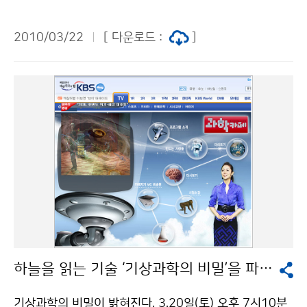
10분 ‘지진 예보, 왜 어려운가?’를 통해 지진 예측의 어려
1.1～3.20) 동안 전국의 평균기온은 1.6℃, 평균 최저기
움과 각국의 지진대처 노력 등을 방송한다. 지난 2008년
온은 -2.9℃로 평년보다 각각 0.5℃, 0.9℃ 높았고, 평균
2010/03/22
[ 다운로드 :
]
5월 11일 일요일, 중국 쓰촨성 지방에 규모 7.8의 대지진
최고기온은 6.5℃로 평년보다 0.1℃ 낮았다. 일 최고기온
이 발생했다. 지진에 대한 대비가 전혀 없었던 곳에서 갑
이 0℃ 이하인 날은 8.9일로 평년보다 0.6일 많았고, 일
작스럽게 발생한 지진으로 7만여 명이 한 순간에 목숨을
최저기온이 -10℃ 이하인 날은 9.6일로 평년보다 0.4℃
잃었다. 지진학의 역사는 백년이나 되어가고 지진이 어떤
적었다. 평균 강수량은 183.2㎜로 평년보다 많았으며(평
원리로 어느 지역에서 주로 발생하는지도 파악하고 있지
년대비 171.4%), 강수일수는 28.2일, 눈이 내린 날은 1
만 왜 지진은 예측하지 못할 정도로 갑작스럽게 발생하는
5.6일로 평년보다 각각 8.9일, 2일 많았다. 문의: 기후예
것일까? 과연 지진 발생을 사전에 예측하는 일은 불가능
측과 김정선 2181-0473기상청 이(가) 창작한 4월 5월
한 일일까? 학자들은 지난 수십 년 동안 지진 발생을 예측
기온, 평년보다 높아... 4월 상순 영동산간 눈 예상 저작물
하고자 다양한 연구를 지속하고 있다. 지진 패턴을 연구하
은 "공공누리" 출처표시-상업적이용금지 조건에 따라 이
던 학자들은 산안드레아스 지진대 중 한곳에서 20년에
용 할 수 있습니다.
한번 대지진이 발생하다는 사실을 알아내고 90년대 미국
파크필드라는 마을에서 지진을 기다렸지만 결과는 실패
하늘을 읽는 기술 ‘기상과학의 비밀’을 파헤친다.
였다. 땅속에 장비를 묻어두고 지진 단층의 이동을 지속적
으로 관찰하는 연구가 진행되기도 하고, 중국에서는 뱀이
기상과학의 비밀이 밝혀진다. 3.20일(토) 오후 7시10분