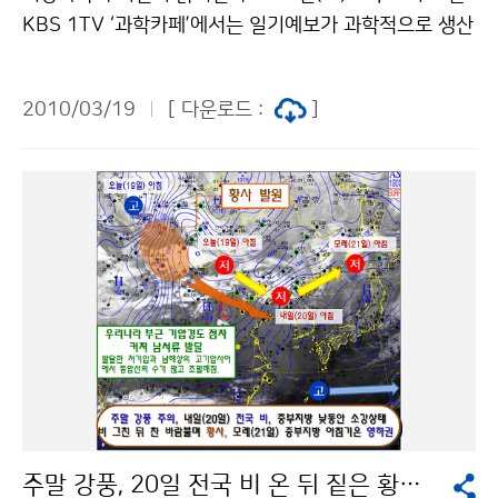
지진을 사전에 감지하고 이상 행동을 보인다고 믿고 뱀을
KBS 1TV ‘과학카페’에서는 일기예보가 과학적으로 생산
관찰하며 지진의 전조를 파악하려는 시도도 있다. 또한 지
되는 과정이 공개된다. 과학카페는 기상레이더, 해양기상
진 발생 전에 보이는 하늘의 발광 현상인 지진광을 이용해
관측선, 기상위성 등 관측은 물론, 수치예보모델과 슈퍼컴
지진의 전조를 파악하려는 연구도 진행되고 있다. 이런 다
2010/03/19
[ 다운로드 :
]
퓨터 등 첨단과학이 어떻게 예보에 활용되는지를 알기 쉽
양한 시도에도 불구하고 지진 예측은 아직도 요원한 숙제
게 설명한다. 미국 기상기술의 메카로 자리잡은 오클라마
이다. 한편 샌프란시스코 주 정부는 지진 예측이 불가능하
호 소재 국가기상센터의 선진 관측, 예보과정이 소개된다.
다고 생각하고 지진의 피해를 최소화하기 위해 막대한 예
한국의 지리적 특성이 예보에 어떠한 영향을 미치는지, 해
산을 쏟고 있다. 건물의 내진 설계는 물론 기존 건축물과
양관측자료의 충실도에 따라 예보 결과가 어떻게 달라지
구조물을 보수하고 지진대에 인접한 건축 공사는 엄격한
는지도 보여준다. 365일 휴일과 밤낮이 따로 없는 국가기
제한 규정을 두고 있다. 미국 지진국에서는 지진 예측은
상센터의 분주한 모습, 정확한 예보를 위해 하늘과 씨름하
불가능하지만 단층에서 이미 시작된 지진 활동이 인간의
는 예보관들의 모습, 고충도 간접적으로 느낄 수 있다. 과
생활권까지 도착하기 전에 미리 알려주는 것은 가능하기
학카페는 선진국과 비교하여 한국의 기상과학 수준이 어
때문에 조기경보시스템의 도입을 지진 피해를 줄이는 방
느 정도인지 객관적인 시각에서 바라보고, 한국이 기상선
법으로 제시하고 있다. 학자들 역시 언젠가 지진을 예측할
진국으로 도약하려면 어떻게 해야 하는지 방향도 제시한
수 있는 날이 올 수도 있겠지만 현재로서는 지진 단층 지
다. 문의 : 대변인실 전인철 2181-0362기상청 이(가) 창
도를 만들어 지진대를 피해 건물을 신축하는 등 현대의 과
주말 강풍, 20일 전국 비 온 뒤 짙은 황사 예상
작한 하늘을 읽는 기술 ‘기상과학의 비밀’을 파헤친다. 저