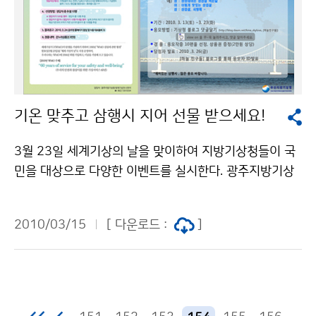
01, 춘천 495, 수원 422(16일 14:00까지)이다. 전국
(-4) 4. 9 (+2) 강릉 4.11 4. 8 (+3) 4. 4 (+7) 진해 제
대부분 지방에서 나타나고 있는 이번 황사는 16일 낮 동
황산 벚꽃동산 3.28 - 3.23 (+5) 하동 쌍계사 십리벚꽃
안 지속되다가 밤부터 점차 약화될 전망이다. 최근 10년
길 3.28 - 3.22 (+6) 전주-군산간 번영로 4. 6 - 4. 6
간 우리나라의 연평균 황사관측일수는 9.4일이며, 이중 3
(0) 청주 무심천변 4. 4 - 3.31 (+4) 서울 여의도 윤중로
월 관측 일수가 3.8일로 40%에 달한다. 황사 농도는 옅
4. 7 - 4. 6 (+1) 평균 (-4.2) (+4.7) ※ 평년차, 편차에서
은 황사(1시간평균 미세먼지농도가 400 ㎍/㎥ 미만일
“-”는 빠름, “+”는 늦음을 나타냄 문의 : 기후예측과 임재
기온 맞추고 삼행시 지어 선물 받으세요!
때), 짙은 황사(1시간평균 미세먼지농도가 400 ㎍/㎥ 이
철 2181-0479
상 800 ㎍/㎥ 미만일 때), 매우 짙은 황사(1시간평균 미
3월 23일 세계기상의 날을 맞이하여 지방기상청들이 국
세먼지농도가 800 ㎍/㎥ 이상일 때) 3가지로 구분하여
민을 대상으로 다양한 이벤트를 실시한다. 광주지방기상
나타낸다. 황사특보는 황사주의보(황사로 인해 1시간 평
청(이하 ‘광주청’)과 제주지방기상청(이하 ‘제주청’)은 세
균 미세먼지 농도 400 ㎍/㎥ 이상이 2시간 이상 지속될
계기상의 날인 3월 23일의 낮 최고기온 맞추기 행사를
것으로 예상될 때)와 황사경보(황사로 인해 1시간 평균
2010/03/15
[ 다운로드 :
]
실시한다. 광주청 이벤트에 참여하려면 3월 23일 광주와
미세먼지 농도 800 ㎍/㎥ 이상이 2시간 이상 지속될 것
전주의 낮 최고기온을 기상청 블로그( http://blog.dau
으로 예상될 때)가 있다. 봄철(3~5월) 황사기간 중 지점
m.net/kma_skylove/7668369 )에 댓글형태로 달면
별 미세먼지 최고농도 순위(2003~2009년) 순 위 최고
된다. 제주청 이벤트이 응모요령은 3월 23일 제주 낮 최
농도 발생일자 지점 관측개시일 1 2,371 2006.04.08
고기온을 메일(cj_md@kma.go.kr)로 보내면 된다. 기