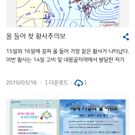
다. 이처럼 1차 예보 보다 개화가 늦어진 이유는 3월 초순
까지는 따뜻한 날씨가 지속되다가 3월 7일 이후 대륙 고
기압이 두 차례 확장하여 평년보다 낮은 기온을 보였고 특
히, 영동지방은 3월 들어 북동기류의 영향으로 많은 적설
올 들어 첫 황사주의보
과 저온이 지속되었기 때문이다. 또한, 엘니뇨의 영향으로
2월 중순 이후 북고남저형 기압배치가 형성되어 저기압
15일와 16일에 걸쳐 올 들어 가장 짙은 황사가 나타났다.
이 자주 한반도를 통과함에 따라 전국적으로 많은 눈 또는
이번 황사는 14일 고비 및 내몽골지역에서 발달한 저기
비가 내렸으며, 2월 이후 일조량이 평년에 비해 61% 수
압의 영향으로 발생하여, 15일 오후부터 백령도를 시작으
준에 불과하기 때문이다. [ 2010년 주요도시 벚꽃 개화
로, 우리나라 전역에 영향을 주었다. 또한 저기압의 후면
예상시기 ] 지역명 예상일 평년 (평년차) 2009년 (편차)
2010/03/16
[ 다운로드 :
]
에서 강풍대로 인해 만주에서 추가 발원한 황사의 영향도
제주 3.19 3.27 (-8) 3.19 (0) 부산 3.26 3.31 (-5) 3.
함께 받았다. 이번 황사는 최근 발원지에서 쌓인 눈이 녹
20 (+6) 여수 3.29 4. 6 (-8) 3.24 (+5) 통영 3.28 4. 1
고 3월 중순에 주요 황사발원지에서 기압계 이동이 활발
(-4) 3.23 (+5) 광주 3.30 4. 3 (-4) 3.22 (+8) 전주 4.
해지면서 지속적으로 황사가 발원하여 북한과 우리나라
3 4. 4 (-1) 3.31 (+3) 대구 3.31 4. 4 (-4) 3.22 (+9)
에 영향을 주었다. 16일(화) 우리나라 주요지점 최고 미
포항 3.30 4. 8 (-9) 3.20 (+10) 대전 4. 5 4. 7 (-2) 3.
세먼지농도(1시간평균, 단위 ㎍/㎥)는 강화 572, 서울 5
30 (+6) 서울 4. 8 4.11 (-3) 4. 6 (+2) 인천 4.11 4.15