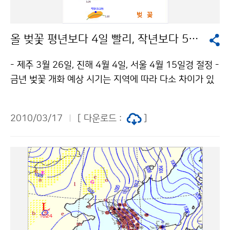
산시, 시흥시, 수원시, 성남시, 안양시, 오산시, 평택시, 군
포시, 의왕시, 하남시, 용인시, 이천시, 안성시, 화성시, 여
올 벚꽃 평년보다 4일 빨리, 작년보다 5일 늦게 핀다.
주군, 광주시, 양평군), ▲강원도(강릉시산간, 동해시산간,
태백시, 삼척시산간, 속초시산간, 고성군산간, 양양군산간,
- 제주 3월 26일, 진해 4월 4일, 서울 4월 15일경 절정 -
영월군, 평창군평지, 평창군산간, 정선군평지, 정선군산간,
금년 벚꽃 개화 예상 시기는 지역에 따라 다소 차이가 있
횡성군, 원주시, 홍천군평지, 홍천군산간, 인제군산간), ▲
으나 평년보다 평균 4일 정도 빠르고 작년에 비해 5일 정
충청남도(천안시, 아산시, 예산군, 태안군, 당진군, 서산시,
도 늦어질 것으로 예상된다. 이는 지난 3월 4일 발표한 1
홍성군), ▲충청북도(괴산군, 충주시, 제천시, 진천군, 음
2010/03/17
[ 다운로드 :
]
차 예보 보다는 2일 정도 늦어지는 것이며, 영동 지방의
성군, 단양군, 증평군) 이다. 문의 : 131기상콜센터기상청
경우 5일 정도 늦어지겠다. 하지만 제주도는 높은 기온을
이(가) 창작한 17일 오후부터 18일 아침사이 전국 눈 또
유지하여 오히려 2일 정도 빨라진다. 벚꽃은 3월 19일 제
는 비 예상 저작물은 "공공누리" 출처표시-상업적이용금
주, 남부 및 영남 동해안 지역은 3월 26일～4월 2일, 중
지 조건에 따라 이용 할 수 있습니다.
부 및 영동지방은 4월 3일～12일, 중부내륙 및 산간지방
은 4월 12일 이후에 개화 할 것으로 예상된다. 벚꽃은 개
화 후 만개까지 일주일 정도 소요되기 때문에 제주는 3월
26일경, 서울은 4월 15일경 절정에 이를 것으로 전망된