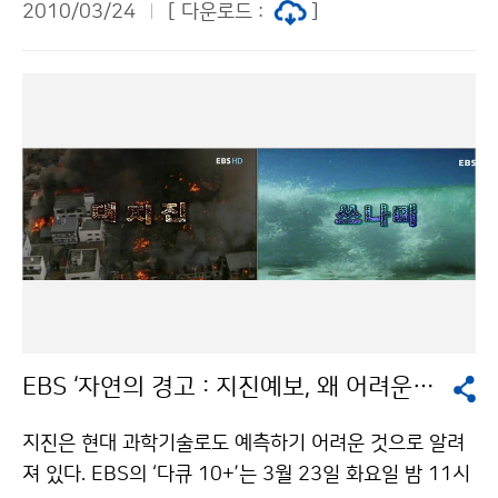
지라(KUJIRA)’이었으며, 필리핀 마닐라 동쪽 약 380㎞
2010/03/24
[ 다운로드 :
]
방에는 눈이 오겠다. 강수량은 평년과 비슷하겠다. 4월 중
부근 해상에서 5월 3일 발생하여, 5월 8일 일본 도쿄 동
순과 하순에는 이동성고기압과 기압골의 영향을 주기적
남동쪽 약 1,120㎞ 부근 해상에서 온대저기압으로 변질
으로 받겠다. 기온은 평년보다 높겠으며, 강수량은 평년과
되었다. 문의 : 131 기상콜센터기상청 이(가) 창작한 올
비슷하겠다. 남쪽을 지나는 기압골의 영향으로 남해안 지
해 첫 태풍 ‘오마이스’ 발생 저작물은 "공공누리" 출처표
방에는 한두 차례 많은 비가 오겠다. 5월에는 이동성고기
시-상업적이용금지 조건에 따라 이용 할 수 있습니다.
압의 영향을 주로 받아 맑은 날이 많겠다. 기온은 평년보
다 높겠으며, 남서기류가 유입되면서 일시적으로 고온현
상이 나타날 때가 있겠다. 전반적인 강수량은 평년과 비슷
하겠으나, 남쪽 기압골의 영향으로 남부지방에는 한두 차
례 많은 비가 오겠다. 6월에는 이동성고기압의 영향을 받
다가 점차 기압골의 영향을 자주 받겠다. 기온은 평년과
비슷하겠고, 강수량은 평년보다 많겠다. 평 균 기 온 강 수
EBS ‘자연의 경고 : 지진예보, 왜 어려운가?’ 방영
량 4월 평년(7~14℃)보다 높겠음 평년(67~176㎜)과
비슷하겠음 5월 평년(12~19℃)보다 높겠음 평년(69~2
지진은 현대 과학기술로도 예측하기 어려운 것으로 알려
15㎜)과 비슷하겠음 6월 평년(16~23℃)과 비슷하겠음
져 있다. EBS의 ‘다큐 10+’는 3월 23일 화요일 밤 11시
평년(106~279㎜)보다 많겠음 한편, 지난 3개월(2010.