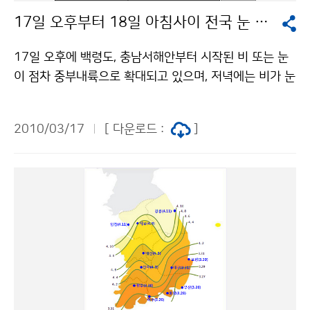
북도, 전라남북도 등에 짙은 황사가 나타날 가능성이 높으
17일 오후부터 18일 아침사이 전국 눈 또는 비 예상
며, 이후 전국으로 점차 확대·강화되어 황사특보가 발표
될 가능성이 높겠다. 한편, 서해안지방부터 바람이 강해지
17일 오후에 백령도, 충남서해안부터 시작된 비 또는 눈
기 시작하여 19일과 20일 사이에 전국적으로 바람이 강
이 점차 중부내륙으로 확대되고 있으며, 저녁에는 비가 눈
하게 불겠다. 해상에서도 19일 서해와 남해부터 풍랑특보
으로 바뀌면서 눈이 쌓일 것으로 예상된다. 이번 눈은 18
가 발표되어 20일은 전해상으로 확대되어 21일까지 물
일 새벽에 서울·경기도부터 그치겠고, 남부지방은 18일
결이 높게 일겠다. 또한 19일과 20일 서해와 남해상을 중
2010/03/17
[ 다운로드 :
]
새벽부터 아침사이에 비 또는 눈이 오는 곳이 있겠다. 이
심으로 짙은 안개가 끼는 곳이 있겠으며, 20일은 천둥·번
번 강수는 18일 오전까지 이어지겠으며, 저기압이 예상보
개와 돌풍이 부는 곳이 있겠다. 20일 밤에 비가 그친 뒤에
다 남쪽으로 통과하면서 경기남부와 충청북부지방을 중
는 찬 바람이 불면서 기온이 하강하여 중부지방에서는 2
심으로 많은 눈이 쌓이는 등 지역차가 크겠다. 17일 17시
1일 아침 최저기온이 영하로 춥겠다. 문의 : 131기상콜센
부터 18일 24시까지 예상 적설은 ▲ 강원도산지 : 3~10
터기상청 이(가) 창작한 주말 강풍, 20일 전국 비 온 뒤 짙
cm, ▲ 경기남부, 충청남북도북부, 경북북부: 2~7cm ▲
은 황사 예상 저작물은 "공공누리" 출처표시-상업적이용
서울,경기북부, 충청남북도(북부제외), 강원도영서, 서해5
금지 조건에 따라 이용 할 수 있습니다.
도(오늘), 북한: 1~5cm ▲ 강원동해안, 전북북동내륙, 경
상북도(북부 제외), 울릉도.독도 : 1~3cm 이다. 3월 17
일 밤 대설 예비특보현황은 ▲경기도(광명시, 과천시, 안