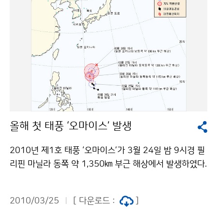
6일간 열리고 있는 기상역사자료전시회와 제27회 기상
사진전은 이번 기념행사의 하이라이트. 우리 기후역사 기
록의 우수성과 중요성을 적극 홍보하기 위해 마련된 ‘기상
역사자료 전시회’에서는 기상과학문화재와 역사자료, 희
귀동영상 등 27종 120여 점을 만날 수 있다. 우리나라가
자랑하는 측우기를 이용한 세계최초의 조선시대 국가우
량관측망을 대동여지전도에 그려 자세히 소개하고 있다.
서운관지와 풍운기 영인본, 근·현대 일기도 등 많은 기상
자료를 전시하고 있다. 기상사진전은 올해 전 국민을 대상
올해 첫 태풍 ‘오마이스’ 발생
으로 개최한 27회 기상사진공모전에서 입상한 50점의
기상사진을 전시하고 있다. ‘렌즈운’, ‘거미줄에 핀 상고
2010년 제1호 태풍 ‘오마이스’가 3월 24일 밤 9시경 필
대’, ‘해무현상’, ‘소용돌이 물안개’ 등 진귀한 기상현상을
리핀 마닐라 동쪽 약 1,350㎞ 부근 해상에서 발생하였다.
담은 50점의 작품은 관람객의 발길을 붙들기에 충분하다.
‘오마이스’(OMAIS)는 미국에서 제출한 태풍 이름으로
이 밖에 부대행사도 눈길을 끈다. 체험행사로 ‘나도 기상
‘주위를 어슬렁거림’을 의미한다. 이 태풍은 3월 25일 03
캐스터’, ‘날씨 만들기’ 생활과학교실을 진행하며, 주말인
2010/03/25
[ 다운로드 :
]
시 현재, 중심 최저기압 998hPa의 소형으로 중심 부근에
27과 일요일인 28일 오후에는 방송사 기상캐스터의 팬