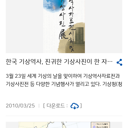
한국 기상역사, 진귀한 기상사진이 한 자리에
3월 23일 세계 기상의 날을 맞이하여 기상역사자료전과
기상사진전 등 다양한 기념행사가 열리고 있다. 기상청(청
장 전병성)이 마련하는 기념행사는 크게 세 가지. 먼저, 세
계기상의 날인 3월 23일 오전 10시 한국언론진흥재단
2010/03/25
[ 다운로드 :
]
국제회의장(20층)에서 기념식이 열렸다. 기념식에서는
기상업무유공자 및 제27회 기상사진전 최우수 수상자 등
에게 포상했다. 국립과천과학관에서 23일부터 28일까지