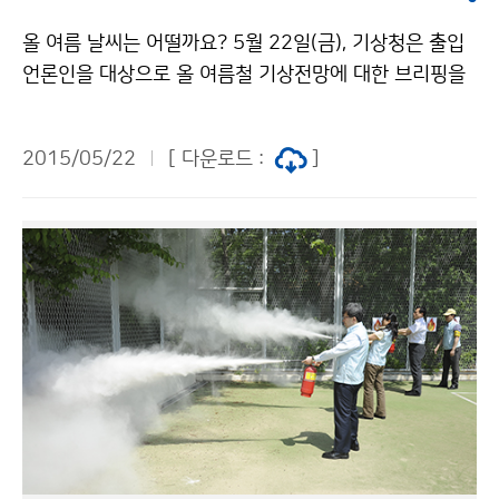
올 여름 날씨는 어떨까요? 5월 22일(금), 기상청은 출입
언론인을 대상으로 올 여름철 기상전망에 대한 브리핑을
실시하였습니다. 이번 여름철 기온과 강수량은 대체로 평
년과 비슷하지만 계절내 변화가 클 것으로 전망됩니다. 올
2015/05/22
[ 다운로드 :
]
여름철 태풍 발생 수는 평년과 비슷하거나 약간 많은 수준
인 11~14개 정도로 그 중 2~3개가 우리나라에 영향을
줄 것으로 예상됩니다.