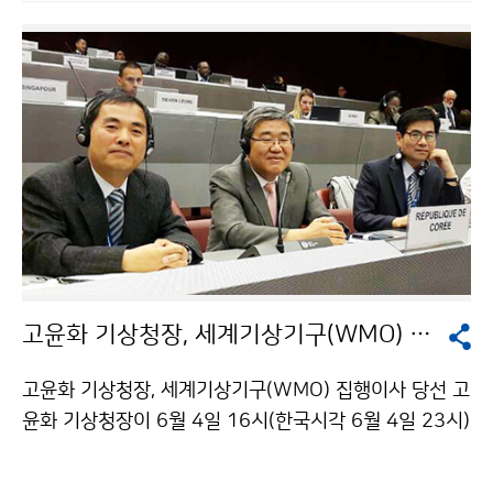
들이 실제로 자국에서 활용할 수 있는 내용으로 교육을 구
성하였으며, 이를 통해 개발도상국의 기상예보생산 수준
과 서비스 질을 높이는 밑거름이 될 것으로 기대됩니다.
※ 초청연수 참가국(8개국): 캄보디아, 라오스, 몽골, 미얀
마, 우즈베키스탄, 베트남, 에티오피아, 카타르
고윤화 기상청장, 세계기상기구(WMO) 집행이사 당선
고윤화 기상청장, 세계기상기구(WMO) 집행이사 당선 고
윤화 기상청장이 6월 4일 16시(한국시각 6월 4일 23시)
스위스 제네바에서 개최된 ‘제17차 세계기상총회(World
Meteorological Congress)’에서 세계기상기구 집행이