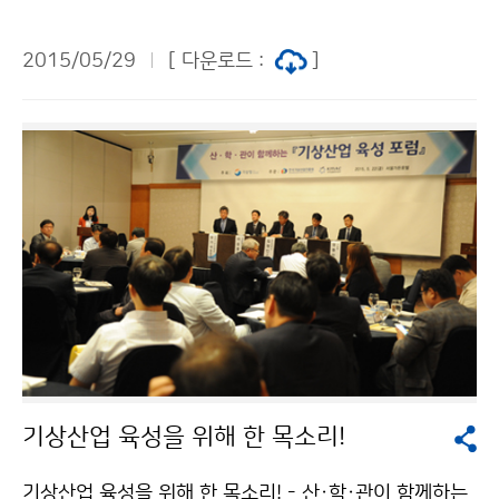
서 산.학.연구계와 유관기관이 참석한 가운데 ´지진조기경
보 발전 포럼´을 개최하였습니다. 이번 포럼에서는 지진조
2015/05/29
[ 다운로드 :
]
기경보서비스의 안정적 운영과 효율적인 활용방안 모색
은 물론, 지진조기경보를 2020년까지 10초 이내로 단축
하기 위한 추진 전략방향 등에 대해 심도있는 논의가 이루
어졌으며, 지진에 대한 국가적 대응력을 높일 수 있는 계
기가 마련되었습니다. ※ 지진조기경보서비스: 지진 발생
시 큰 피해를 발생시키는 지진파가 도착하기 이전에 경보
를 전달하여 수신자의 대응시간을 확보하는 시스템
기상산업 육성을 위해 한 목소리!
기상산업 육성을 위해 한 목소리! - 산·학·관이 함께하는