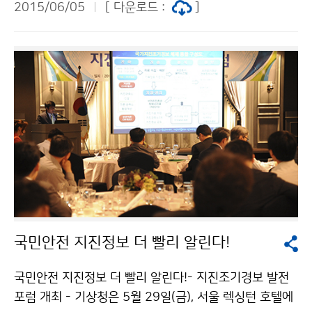
2015/06/05
[ 다운로드 :
]
사로 당선됐습니다. 이번 집행이사 당선은 그동안 국정과
제로 추진된 신뢰외교 강화와 개도국에 대한 기상기술공
여로 국제사회에 대한 우리나라의 위상과 신뢰가 높아진
결과로 평가받고 있습니다. 이번 당선을 통해서 집행이사
지위를 계속 이어나가며 WMO 정책 결정에 중요한 역할
을 수행할 것으로 기대됩니다.
국민안전 지진정보 더 빨리 알린다!
국민안전 지진정보 더 빨리 알린다!- 지진조기경보 발전
포럼 개최 - 기상청은 5월 29일(금), 서울 렉싱턴 호텔에