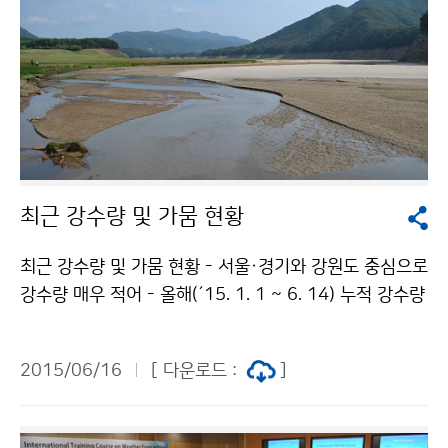
최근 강수량 및 가뭄 현황
최근 강수량 및 가뭄 현황 - 서울·경기와 강원도 중심으로
강수량 매우 적어 - 올해(´15. 1. 1 ~ 6. 14) 누적 강수량
은 서울·경기와 강원도(강원도영동 평년대비 39%)를 중
심으로 매우 적은 상태이며, 극심한 가뭄이 나타나고 있습
2015/06/16
[ 다운로드 :
]
니다. ※ 3개월 표준강수지수(SPI): 3개월(90일) 누적 강
수량을 이용하여 가뭄빈도를 나타내는 지수 ※ 위 사진은
소양호 상류의 모습(춘천기상대 촬영)입니다.