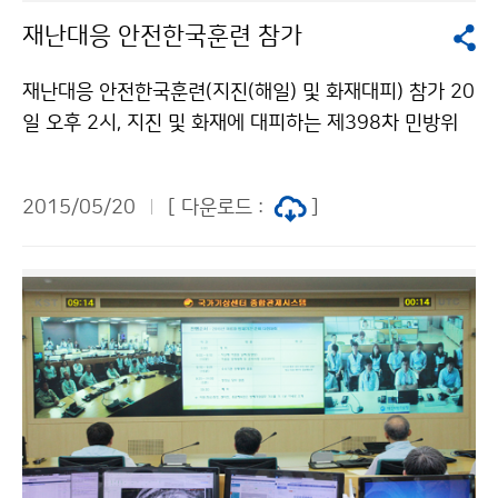
재난대응 안전한국훈련 참가
재난대응 안전한국훈련(지진(해일) 및 화재대피) 참가 20
일 오후 2시, 지진 및 화재에 대피하는 제398차 민방위
훈련이 전국적으로 실시되었습니다. 이에 기상청 직원들
도 실제 상황에 효과적으로 대처하기 위해 재난위험경보
2015/05/20
[ 다운로드 :
]
발령에 따라 대피하고, 소화기·소화전 사용법 등 생활안
전교육을 받으며 훈련에 적극적으로 참여했습니다.