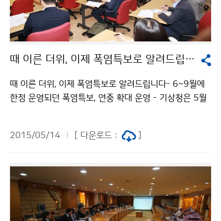
때 이른 더위, 이제 폭염특보로 알려드립니다
때 이른 더위, 이제 폭염특보로 알려드립니다- 6~9월에
한정 운영되던 폭염특보, 연중 확대 운영 - 기상청은 5월
13일(목) 출입 언론인을 대상으로 하는 정책브리핑을 통
해 폭염특보 서비스를 연중으로 확대 운영한다고 설명하
2015/05/14
[ 다운로드 :
]
였습니다. 2008년부터 시행해왔던 폭염특보는 여름철인
6~9월 동안 운영하였으나, 최근 기후변화로 인해 더위가
빨리 찾아와 언제든 폭염특보를 발표할 수 있도록 변경한
것입니다. 기상청은 앞으로도 폭염의 발생 빈도와 지속 기
간이 증가할 가능성이 높은 만큼, 폭염정보를 국민들에게
연중 제공함과 동시에 폭염에 취약한 사람들을 위한 취약