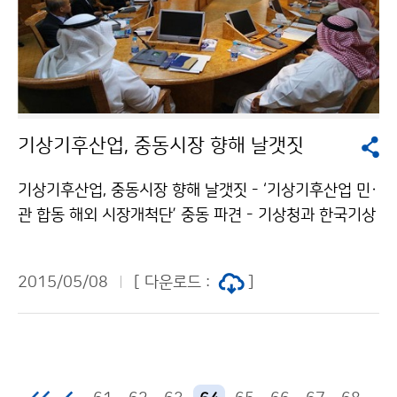
계측 관라자를 대상으로 폭염특보 문자서비스(SMS)를
확대할 계획입니다. ※ 폭염주의보 : 일 최고기온이 33℃
이상인 상태가 2일 이상 지속될 것으로 예상될 때 폭염경
보 : 일 최고기온이 35℃ 이상인 상태가 2일 이상 지속될
것으로 예상될 때
기상기후산업, 중동시장 향해 날갯짓
기상기후산업, 중동시장 향해 날갯짓 - ‘기상기후산업 민·
관 합동 해외 시장개척단’ 중동 파견 - 기상청과 한국기상
산업진흥원은 중소 기상기업의 해외시장 진출 지원과 중
동 국가의 잠재 기상기후산업 시장 개척을 위해 지난 5월
2015/05/08
[ 다운로드 :
]
1일부터 9일까지 ´2015년 기상기후산업 민.관 합동 해
외 시장개척단´을 사우디아라비아(제다)와 카타르(도하)
에 파견했습니다.해외 시장개척단은 각 국가의 ´고위급 대
표단 회담´과 ´기상기후 정책기술 토론회´등을 통해 기상
산업이 중동 국가에 진출할 수 있는 기반을 마련했습니다.