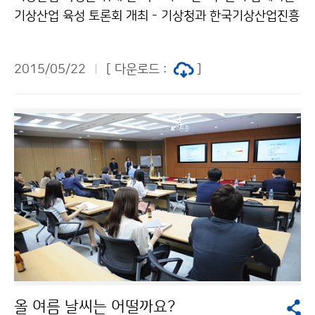
기상산업 육성 토론회 개최 - 기상청과 한국기상산업진흥
원은 5월 22일(금), 한국기상산업협회, 유관산업 및 기상
산업 관련 교수 등 40여 명이 참석한 가운데 ‘기상산업 육
2015/05/22
[ 다운로드 :
]
성 토론회’를 개최했습니다. 이번 토론회에서는 △기상산
업 실태 및 기상기업 지원 방안 △기상산업시장 확대 및
활성화 방안 △기상서비스 수요산업(항공)에 대한 맞춤형
기상서비스 방안 등 기상산업 육성 및 시장 확대를 위한
산·학·관 관계자들의 심도 있는 논의가 진행되었습니다.
올 여름 날씨는 어떨까요?